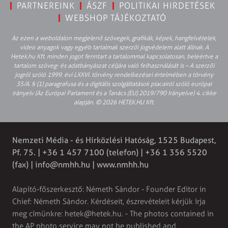
PARTNEREINK
ÁSZF
POLITIKAI HIRDETÉSEK
WEBSHOP TÁJÉKOZTATÓ
Az ezen a weboldalon megjelenő szövegek, grafikák, képek, hangfelvételek,
video anyagok vagy egyéb tartalmak szerzői jogvédelem alatt állnak. A
Hetek.hu Kft. minden jogot fenntart a tartalommal kapcsolatosan, beleértve a
tartalom szöveg- és adatbányászat céljára való felhasználását is – A szerzői
jogról szóló 1999. évi LXXVI. törvény rendelkezései értelmében a törvény
35/A. § (1) paragrafusa és a digitális szolgáltatások piacairól szóló európai
irányelv (Az Európai Parlament és a Tanács (EU) 2019/790 Irányelve) 4. cikke
alapján. © 2026 HETEK.HU Kft.
Nemzeti Média - és Hírközlési Hatóság, 1525 Budapest,
Pf. 75. | +36 1 457 7100 (telefon) | +36 1 356 5520
(fax) |
info@nmhh.hu
| www.nmhh.hu
Alapító-főszerkesztő: Németh Sándor - Founder Editor in
Chief: Németh Sándor. Kérdéseit, észrevételeit kérjük írja
meg címünkre:
hetek@hetek.hu
. - The photos contained in
the AP photo service may not be published and