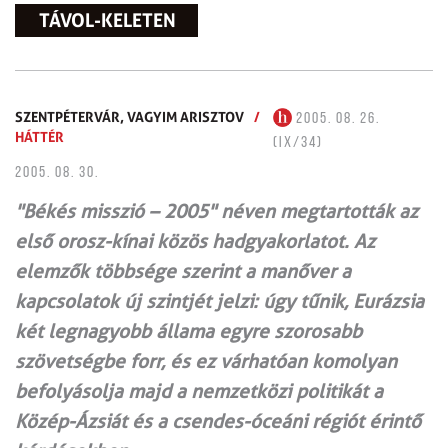
TÁVOL-KELETEN
SZENTPÉTERVÁR,
VAGYIM ARISZTOV
/
2005. 08. 26.
HÁTTÉR
(IX/34)
2005. 08. 30.
"Békés misszió – 2005" néven megtartották az
első orosz-kínai közös hadgyakorlatot. Az
elemzők többsége szerint a manőver a
kapcsolatok új szintjét jelzi: úgy tűnik, Eurázsia
két legnagyobb állama egyre szorosabb
szövetségbe forr, és ez várhatóan komolyan
befolyásolja majd a nemzetközi politikát a
Közép-Ázsiát és a csendes-óceáni régiót érintő