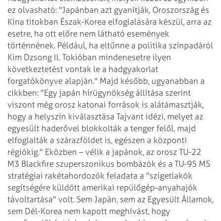
ez olvasható: "Japánban azt gyanítják, Oroszország és
Kína titokban Észak-Korea elfoglalására készül, arra az
esetre, ha ott előre nem látható események
történnének. Például, ha eltűnne a politika színpadáról
Kim Dzsong Il. Tokióban mindenesetre ilyen
következtetést vontak le a hadgyakorlat
forgatókönyve alapján."
Majd később, ugyanabban a
cikkben: "Egy japán hírügynökség állítása szerint
viszont még orosz katonai források is alátámasztják,
hogy a helyszín kiválasztása Tajvant idézi, melyet az
egyesült haderővel blokkolták a tenger felől, majd
elfoglalták a szárazföldet is, egészen a központi
régiókig." Eközben – vélik a japánok, az orosz TU-22
M3 Blackfire szuperszonikus bombázók és a TU-95 MS
stratégiai rakétahordozók feladata a "szigetlakók
segítségére küldött amerikai repülőgép-anyahajók
távoltartása" volt.
Sem Japán, sem az Egyesült Államok,
sem Dél-Korea nem kapott meghívást, hogy