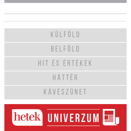
KÜLFÖLD
BELFÖLD
HIT ÉS ÉRTÉKEK
HÁTTÉR
KÁVÉSZÜNET