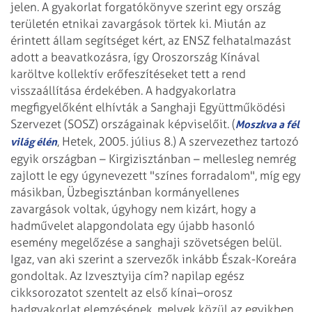
jelen.
A gyakorlat forgatókönyve szerint egy ország
területén etnikai zavargások törtek ki. Miután az
érintett állam segítséget kért, az ENSZ felhatalmazást
adott a beavatkozásra, így Oroszország Kínával
karöltve kollektív erőfeszítéseket tett a rend
visszaállítása érdekében.
A hadgyakorlatra
megfigyelőként elhívták a Sanghaji Együttműködési
Szervezet (SOSZ) országainak képviselőit.
(
Moszkva a fél
, Hetek, 2005. július 8.) A szervezethez tartozó
világ élén
egyik országban – Kirgizisztánban – mellesleg nemrég
zajlott le egy úgynevezett "színes forradalom", míg egy
másikban, Üzbegisztánban kormányellenes
zavargások voltak, úgyhogy nem kizárt, hogy a
hadművelet alapgondolata egy újabb hasonló
esemény megelőzése a sanghaji szövetségen belül.
Igaz, van aki szerint a szervezők inkább Észak-Koreára
gondoltak.
Az Izvesztyija cím? napilap egész
cikksorozatot szentelt az első kínai–orosz
hadgyakorlat elemzésének, melyek közül az egyikben