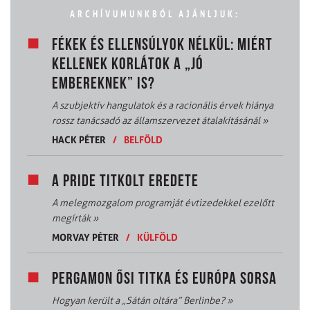
ARCHÍVUMUNKBÓL AJÁNLJUK:
FÉKEK ÉS ELLENSÚLYOK NÉLKÜL: MIÉRT
KELLENEK KORLÁTOK A „JÓ
EMBEREKNEK” IS?
A szubjektív hangulatok és a racionális érvek hiánya
rossz tanácsadó az államszervezet átalakításánál
»
HACK PÉTER
/
BELFÖLD
A PRIDE TITKOLT EREDETE
A melegmozgalom programját évtizedekkel ezelőtt
megírták
»
MORVAY PÉTER
/
KÜLFÖLD
PERGAMON ŐSI TITKA ÉS EURÓPA SORSA
Hogyan került a „Sátán oltára” Berlinbe?
»