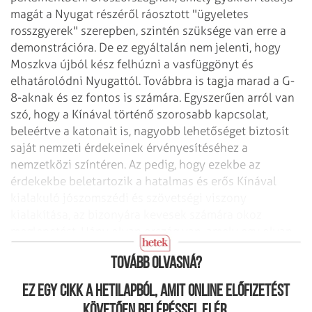
magát a Nyugat részéről ráosztott "ügyeletes
rosszgyerek" szerepben, szintén szüksége van erre a
demonstrációra. De ez egyáltalán nem jelenti, hogy
Moszkva újból kész felhúzni a vasfüggönyt és
elhatárolódni Nyugattól. Továbbra is tagja marad a G-
8-aknak és ez fontos is számára. Egyszerűen arról van
szó, hogy a Kínával történő szorosabb kapcsolat,
beleértve a katonait is, nagyobb lehetőséget biztosít
saját nemzeti érdekeinek érvényesítéséhez a
nemzetközi színtéren. Az pedig, hogy ezekbe az
érdekekbe beletartozik a hatalmas és erős Kínával
kialakuló jószomszédi és szövetségi viszony
kialakítása, az bizonyára kevesek számára okoz
meglepetést. Hány olyan ország van, amely egy olyan
szomszédot, mint Kína ellenségként szeretne látni?
Tovább olvasná?
Ez egy cikk a hetilapból, amit online előfizetést
követően belépéssel elér.