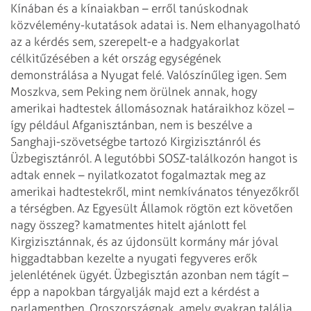
Kínában és a kínaiakban – erről tanúskodnak
közvélemény-kutatások adatai is.
Nem elhanyagolható
az a kérdés sem, szerepelt-e a hadgyakorlat
célkitűzésében a két ország egységének
demonstrálása a Nyugat felé. Valószínűleg igen. Sem
Moszkva, sem Peking nem örülnek annak, hogy
amerikai hadtestek állomásoznak határaikhoz közel –
így például Afganisztánban, nem is beszélve a
Sanghaji-szövetségbe tartozó Kirgizisztánról és
Üzbegisztánról. A legutóbbi SOSZ-találkozón hangot is
adtak ennek – nyilatkozatot fogalmaztak meg az
amerikai hadtestekről, mint nemkívánatos tényezőkről
a térségben. Az Egyesült Államok rögtön ezt követően
nagy összeg? kamatmentes hitelt ajánlott fel
Kirgizisztánnak, és az újdonsült kormány már jóval
higgadtabban kezelte a nyugati fegyveres erők
jelenlétének ügyét. Üzbegisztán azonban nem tágít –
épp a napokban tárgyalják majd ezt a kérdést a
parlamentben.
Oroszországnak, amely gyakran találja