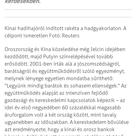
kérdésekben.
Kínai hadihajóról indított rakéta a hadgyakorlaton. A
célpont ismeretlen Fotó: Reuters
Oroszország és Kína közeledése még Jelcin idejében
kezdődött, majd Putyin színrelépésével tovább
erősödött. 2001-ben írták alá a jószomszédságról,
barátságról és együttműködésről szóló egyezményt,
melynek lényege egyetlen mondatba sűríthető:
"Legyünk mindig barátok és sohasem ellenségek."
Az
együttműködés alapját az intenzíven fejlődő
gazdasági és kereskedelmi kapcsolatok képezik – az
idei év első negyedében 60 százalékkal magasabb
áruforgalom volt a két ország között, mint tavaly
ugyanebben az időszakban. A kereskedelem bővülése
azt eredményezte, hogy a kínai és orosz bankok