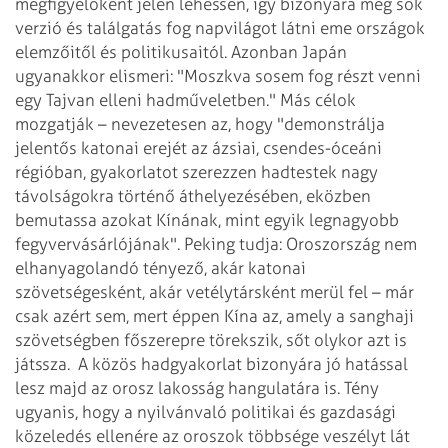
megfigyelőként jelen lehessen, így bizonyára még sok
verzió és találgatás fog napvilágot látni eme országok
elemzőitől és politikusaitól. Azonban Japán
ugyanakkor elismeri: "Moszkva sosem fog részt venni
egy Tajvan elleni hadműveletben." Más célok
mozgatják – nevezetesen az, hogy "demonstrálja
jelentős katonai erejét az ázsiai, csendes-óceáni
régióban, gyakorlatot szerezzen hadtestek nagy
távolságokra történő áthelyezésében, eközben
bemutassa azokat Kínának, mint egyik legnagyobb
fegyvervásárlójának".
Peking tudja: Oroszország nem
elhanyagolandó tényező, akár katonai
szövetségesként, akár vetélytársként merül fel – már
csak azért sem, mert éppen Kína az, amely a sanghaji
szövetségben főszerepre törekszik, sőt olykor azt is
játssza.
A közös hadgyakorlat bizonyára jó hatással
lesz majd az orosz lakosság hangulatára is. Tény
ugyanis, hogy a nyilvánvaló politikai és gazdasági
közeledés ellenére az oroszok többsége veszélyt lát