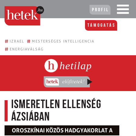
Profil
Támogatás
#
#
IZRAEL
MESTERSÉGES INTELLIGENCIA
#
ENERGIAVÁLSÁG
hetilap
Ismeretlen ellenség
Ázsiában
OROSZKÍNAI KÖZÖS HADGYAKORLAT A