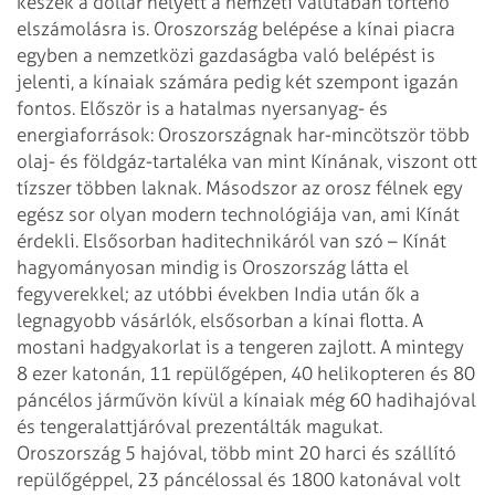
készek a dollár helyett a nemzeti valutában történő
elszámolásra is.
Oroszország belépése a kínai piacra
egyben a nemzetközi gazdaságba való belépést is
jelenti, a kínaiak számára pedig két szempont igazán
fontos. Először is a hatalmas nyersanyag- és
energiaforrások: Oroszországnak har-mincötször több
olaj- és földgáz-tartaléka van mint Kínának, viszont ott
tízszer többen laknak. Másodszor az orosz félnek egy
egész sor olyan modern technológiája van, ami Kínát
érdekli. Elsősorban haditechnikáról van szó – Kínát
hagyományosan mindig is Oroszország látta el
fegyverekkel; az utóbbi években India után ők a
legnagyobb vásárlók, elsősorban a kínai flotta.
A
mostani hadgyakorlat is a tengeren zajlott. A mintegy
8 ezer katonán, 11 repülőgépen, 40 helikopteren és 80
páncélos járművön kívül a kínaiak még 60 hadihajóval
és tengeralattjáróval prezentálták magukat.
Oroszország 5 hajóval, több mint 20 harci és szállító
repülőgéppel, 23 páncélossal és 1800 katonával volt