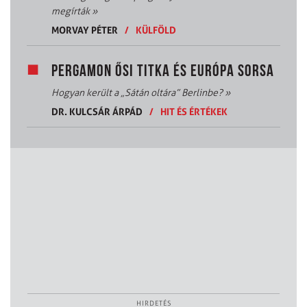
megírták
»
MORVAY PÉTER
/
KÜLFÖLD
PERGAMON ŐSI TITKA ÉS EURÓPA SORSA
Hogyan került a „Sátán oltára” Berlinbe?
»
DR. KULCSÁR ÁRPÁD
/
HIT ÉS ÉRTÉKEK
HIRDETÉS