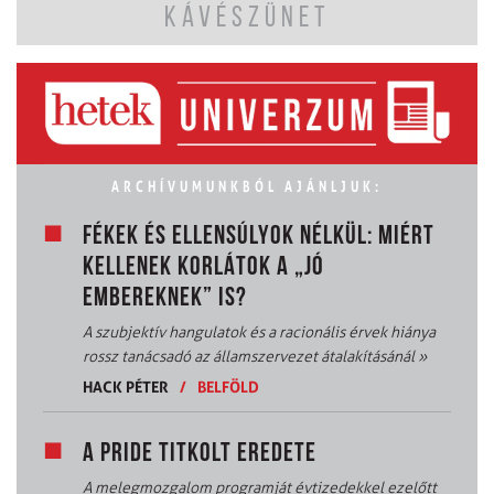
KÁVÉSZÜNET
ARCHÍVUMUNKBÓL AJÁNLJUK:
FÉKEK ÉS ELLENSÚLYOK NÉLKÜL: MIÉRT
KELLENEK KORLÁTOK A „JÓ
EMBEREKNEK” IS?
A szubjektív hangulatok és a racionális érvek hiánya
rossz tanácsadó az államszervezet átalakításánál
»
HACK PÉTER
/
BELFÖLD
A PRIDE TITKOLT EREDETE
A melegmozgalom programját évtizedekkel ezelőtt