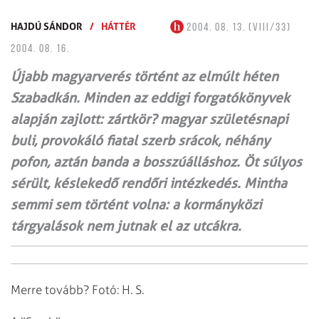
HAJDÚ SÁNDOR
/
HÁTTÉR
2004. 08. 13. (VIII/33)
2004. 08. 16.
Újabb magyarverés történt az elmúlt héten
Szabadkán. Minden az eddigi forgatókönyvek
alapján zajlott: zártkör? magyar születésnapi
buli, provokáló fiatal szerb srácok, néhány
pofon, aztán banda a bosszúálláshoz. Öt súlyos
sérült, késlekedő rendőri intézkedés. Mintha
semmi sem történt volna: a kormányközi
tárgyalások nem jutnak el az utcákra.
Merre tovább? Fotó: H. S.