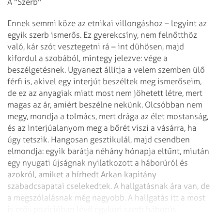
A "Szerb"
Ennek semmi köze az etnikai villongáshoz – legyint az
egyik szerb ismerős. Ez gyerekcsíny, nem felnőtthöz
való, kár szót vesztegetni rá – int dühösen, majd
kifordul a szobából, mintegy jelezve: vége a
beszélgetésnek. Ugyanezt állítja a velem szemben ülő
férfi is, akivel egy interjút beszéltek meg ismerőseim,
de ez az anyagiak miatt most nem jöhetett létre, mert
magas az ár, amiért beszélne nekünk. Olcsóbban nem
megy, mondja a tolmács, mert drága az élet mostanság,
és az interjúalanyom meg a bőrét viszi a vásárra, ha
úgy tetszik. Hangosan gesztikulál, majd csendben
elmondja: egyik barátja néhány hónapja eltűnt, miután
egy nyugati újságnak nyilatkozott a háborúról és
azokról, amiket a hírhedt Arkan kapitány
szabadcsapatai cselekedtek. A hallgatásnak ára van, de
a megszólalásnak még nagyobb. A hallgatás itt a most
is erős pozícióban lévő egykori szerb háborús