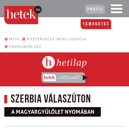
Profil
Támogatás
#
#
META
MESTERSÉGES INTELLIGENCIA
#
ENERGIAVÁLSÁG
hetilap
Szerbia válaszúton
A MAGYARGYŰLÖLET NYOMÁBAN