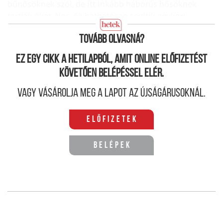
bűnösöknek szól, de itt inkább háborús hősöknek
tartják őket. Nos, ők hathatósan segítik egykori
katonáikat a boldogulásban.
Tovább olvasná?
Ez egy cikk a hetilapból, amit online előfizetést
követően belépéssel elér.
Vagy vásárolja meg a lapot az újságárusoknál.
Előfizetek
Belépek