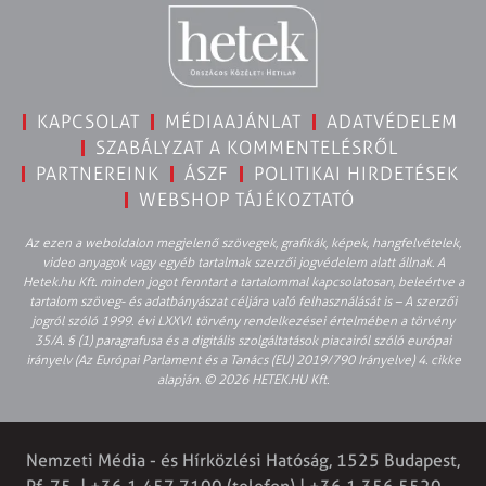
KAPCSOLAT
MÉDIAAJÁNLAT
ADATVÉDELEM
SZABÁLYZAT A KOMMENTELÉSRŐL
PARTNEREINK
ÁSZF
POLITIKAI HIRDETÉSEK
WEBSHOP TÁJÉKOZTATÓ
Az ezen a weboldalon megjelenő szövegek, grafikák, képek, hangfelvételek,
video anyagok vagy egyéb tartalmak szerzői jogvédelem alatt állnak. A
Hetek.hu Kft. minden jogot fenntart a tartalommal kapcsolatosan, beleértve a
tartalom szöveg- és adatbányászat céljára való felhasználását is – A szerzői
jogról szóló 1999. évi LXXVI. törvény rendelkezései értelmében a törvény
35/A. § (1) paragrafusa és a digitális szolgáltatások piacairól szóló európai
irányelv (Az Európai Parlament és a Tanács (EU) 2019/790 Irányelve) 4. cikke
alapján. © 2026 HETEK.HU Kft.
Nemzeti Média - és Hírközlési Hatóság, 1525 Budapest,