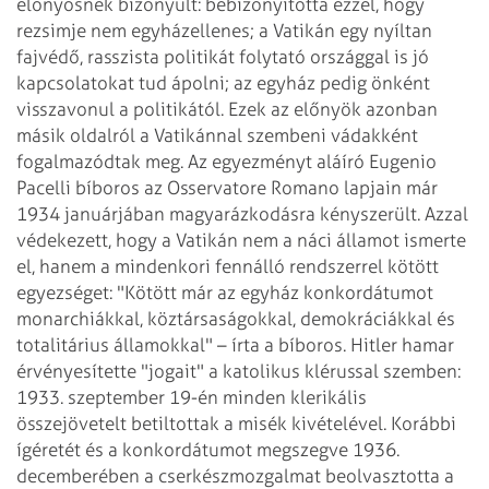
előnyösnek
bizonyult: bebizonyította ezzel, hogy
rezsimje nem egyházellenes; a Vatikán egy nyíltan
fajvédő, rasszista politikát folytató országgal is jó
kapcsolatokat tud ápolni; az
egyház pedig önként
visszavonul a politikától. Ezek az előnyök azonban
másik
oldalról a Vatikánnal szembeni vádakként
fogalmazódtak meg. Az egyezményt aláíró
Eugenio
Pacelli bíboros az Osservatore Romano lapjain már
1934 januárjában magyarázkodásra
kényszerült. Azzal
védekezett, hogy a Vatikán nem a náci államot ismerte
el, hanem a
mindenkori fennálló rendszerrel kötött
egyezséget: "Kötött már az egyház
konkordátumot
monarchiákkal, köztársaságokkal, demokráciákkal és
totalitárius államokkal"
– írta a bíboros.
Hitler hamar
érvényesítette "jogait" a katolikus klérussal szemben:
1933.
szeptember 19-én minden klerikális
összejövetelt betiltottak a misék kivételével.
Korábbi
ígéretét és a konkordátumot megszegve 1936.
decemberében a cserkészmozgalmat
beolvasztotta a