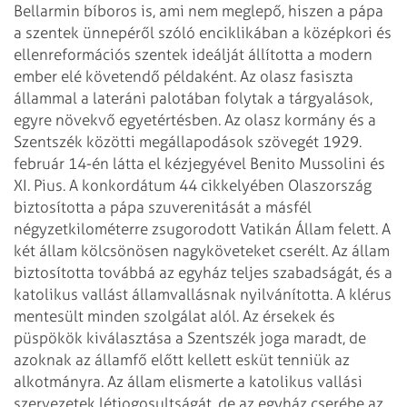
Bellarmin bíboros is, ami nem meglepő, hiszen a pápa
a szentek ünnepéről
szóló enciklikában a középkori és
ellenreformációs szentek ideálját állította
a modern
ember elé követendő példaként.
Az olasz fasiszta
állammal a lateráni palotában folytak a tárgyalások,
egyre növekvő
egyetértésben. Az olasz kormány és a
Szentszék közötti megállapodások szövegét
1929.
február 14-én látta el kézjegyével Benito Mussolini és
XI. Pius. A konkordátum
44 cikkelyében Olaszország
biztosította a pápa szuverenitását a másfél
négyzetkilométerre
zsugorodott Vatikán Állam felett. A
két állam kölcsönösen nagyköveteket cserélt.
Az állam
biztosította továbbá az egyház teljes szabadságát, és a
katolikus vallást
államvallásnak nyilvánította. A klérus
mentesült minden szolgálat alól. Az érsekek
és
püspökök kiválasztása a Szentszék joga maradt, de
azoknak az államfő előtt
kellett esküt tenniük az
alkotmányra. Az állam elismerte a katolikus vallási
szervezetek létjogosultságát, de az egyház cserébe az