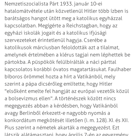
Nemzetiszocialista Párt 1933. január 10-ei
hatalomátvétele
után közvetlenül Hitler több ízben is
barátságos hangot ütött meg a katolikus
egyházzal
kapcsolatban. Megígérte a Reichstagban, hogy az
egyházi iskolák jogait és
a katolikus ifjúsági
szervezeteket érintetlenül hagyja. Cserébe a
katolikusok márciusban
feloldották azt a tilalmat,
amelynek értelmében a klérus tagjai nem léphettek be
pártokba.
A püspökök felülbírálták a náci párttal
kapcsolatos korábbi óvatos magatartásukat.
Faulhaber
bíboros örömmel hozta a hírt a Vatikánból, mely
szerint a pápa dicsérőleg
említette, hogy Hitler
"elsőként emelte fel hangját az európai vezetők közül
a
bolsevizmus ellen". A történészek között nincs
megegyezés abban a kérdésben,
hogy Vatikánból
avagy Berlinből érkezett-e nagyobb nyomás a
konkordátum megkötését
illetően (i. m. 128). XI. és XII.
Pius szerint a németek akarták a megegyezést. Ezt
látszik
alátámasztani, hogy április 7-én az egyezmény