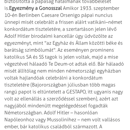
biztosította a pápaság hatalmának
továbbélését
is.
Egyezmény a Gonosszal
Amikor 1933. szeptember
10-én Berlinben Caesare Orsenigo pápai nuncius
ünnepi misét
celebrált a frissen aláírt vatikáni–német
konkordátum tiszteletére, a szertartáson
jelen lévő
Adolf Hitler birodalmi kancellár úgy üdvözölte az
egyezményt, mint "az
Egyház és Állam közötti béke és
barátság szimbólumát". Az eseményen
prominens
katolikus SA és SS tagok is jelen voltak, majd a mise
végeztével hálaadó Te
Deum-ot adtak elő.
Bár hálaadó
misét állítólag nem minden németországi egyházban
voltak hajlandóak
celebrálni a konkordátum
tiszteletére (Bajorországban júliusban több magas
rangú
papot is eltüntetett a GESTAPO, itt ugyanis nagy
volt az ellenállás a szerződéssel
szemben), azért azt
nagyjából mindenütt megelégedéssel fogadták
Németországban.
Adolf Hitler – hasonlóan
Napóleonhoz vagy Mussolinihez – nem volt vallásos
ember, bár
katolikus családból származott. A