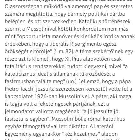
Olaszországban működő
valamennyi pap és szerzetes
számára megtiltotta, hogy bármely politikai pártba
belépjen,
és ott szervezkedjen.
Katolikus történészek
szerint a Mussolinival kötött konkordátum nem más,
mint "opportunista
manőver és klerikális intrika annak
érdekében, hogy a liberális Risorgimento egész
örökségét eltörölje" (i. m. 82). A téma szakértőinek egy
része azt is kiemeli,
hogy XI. Pius alapvetően csak
totalitárius rendszerekkel tudott kiegyezni, mivel "a
katolicizmus ideális államának tükröződését a
fasizmusban találta meg" (uo.).
Jellemző, hogy a pápa
Pietro Tacchi jezsuita szerzetesen keresztül vette fel a
kapcsolatot 1926-ban Mussolinivel. A páter, aki maga
is tagja volt a feketeingesek pártjának,
ezt a
jelmondatot vallotta magáénak: "a jó jezsuita jó
fasiszta is egyben".
Mussoliniből a római katolikus
egyház támogatásával lett diktátor. A Lateráni
Egyezmény ugyanakkor "kéz kezet mos" alapon