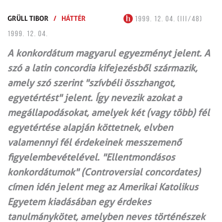
GRÜLL TIBOR
/
HÁTTÉR
1999. 12. 04. (III/48)
1999. 12. 04.
A konkordátum magyarul egyezményt jelent. A
szó a latin concordia kifejezésből származik,
amely szó szerint "szívbéli összhangot,
egyetértést" jelent. Így nevezik azokat a
megállapodásokat, amelyek két (vagy több) fél
egyetértése alapján köttetnek, elvben
valamennyi fél érdekeinek messzemenő
figyelembevételével. "Ellentmondásos
konkordátumok" (Controversial concordates)
címen idén jelent meg az Amerikai Katolikus
Egyetem kiadásában egy érdekes
tanulmánykötet, amelyben neves történészek