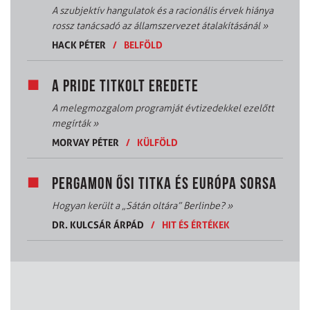
A szubjektív hangulatok és a racionális érvek hiánya
rossz tanácsadó az államszervezet átalakításánál
»
HACK PÉTER
/
BELFÖLD
A PRIDE TITKOLT EREDETE
A melegmozgalom programját évtizedekkel ezelőtt
megírták
»
MORVAY PÉTER
/
KÜLFÖLD
PERGAMON ŐSI TITKA ÉS EURÓPA SORSA
Hogyan került a „Sátán oltára” Berlinbe?
»
DR. KULCSÁR ÁRPÁD
/
HIT ÉS ÉRTÉKEK