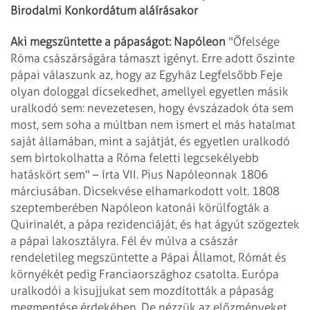
Birodalmi Konkordátum aláírásakor
Aki megszüntette a pápaságot: Napóleon
"Őfelsége
Róma császárságára támaszt igényt. Erre adott őszinte
pápai válaszunk
az, hogy az Egyház Legfelsőbb Feje
olyan dologgal dicsekedhet, amellyel egyetlen másik
uralkodó sem: nevezetesen, hogy évszázadok óta sem
most, sem soha a múltban nem
ismert el más hatalmat
saját államában, mint a sajátját, és egyetlen uralkodó
sem
birtokolhatta a Róma feletti legcsekélyebb
hatáskört sem" – írta VII. Pius Napóleonnak
1806
márciusában. Dicsekvése elhamarkodott volt. 1808
szeptemberében Napóleon katonái
körülfogták a
Quirinalét, a pápa rezidenciáját, és hat ágyút szögeztek
a pápai
lakosztályra. Fél év múlva a császár
rendeletileg megszüntette a Pápai Államot, Rómát
és
környékét pedig Franciaországhoz csatolta. Európa
uralkodói a kisujjukat sem
mozdították a pápaság
megmentése érdekében.
De nézzük az előzményeket.