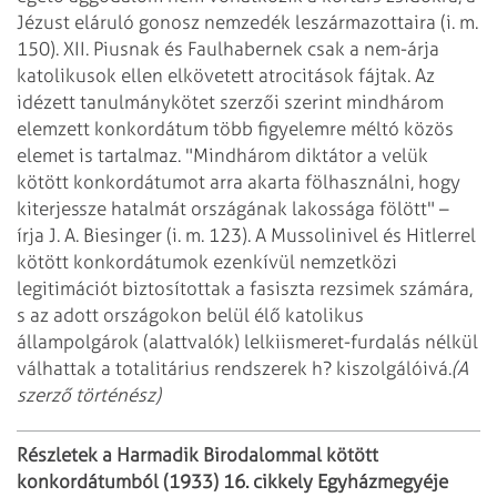
Jézust
eláruló gonosz nemzedék leszármazottaira (i. m.
150). XII. Piusnak és Faulhabernek
csak a nem-árja
katolikusok ellen elkövetett atrocitások fájtak.
Az
idézett tanulmánykötet szerzői szerint mindhárom
elemzett konkordátum több
figyelemre méltó közös
elemet is tartalmaz. "Mindhárom diktátor a velük
kötött
konkordátumot arra akarta fölhasználni, hogy
kiterjessze hatalmát országának lakossága
fölött" –
írja J. A. Biesinger (i. m. 123). A Mussolinivel és Hitlerrel
kötött
konkordátumok ezenkívül nemzetközi
legitimációt biztosítottak a fasiszta rezsimek
számára,
s az adott országokon belül élő katolikus
állampolgárok (alattvalók)
lelkiismeret-furdalás nélkül
válhattak a totalitárius rendszerek h? kiszolgálóivá.
(A
szerző történész)
Részletek a Harmadik Birodalommal kötött
konkordátumból (1933)
16. cikkely
Egyházmegyéje