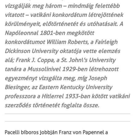
vizsgálják meg három – mindmáig felettébb
vitatott – vatikáni konkordátum létrejöttének
körülményeit, előtörténetét és utóhatásait. A
Napóleonnal 1801-ben megkötött
konkordátumot William Roberts, a Fairleigh
Dickinson University oktatója vette elemzés
alá; Frank J. Coppa, a St. John\'s University
tanára a Mussolinivel 1929-ben létrehozott
egyezményt vizsgálta meg, míg Joseph
Biesinger, az Eastern Kentucky University
professzora a Hitlerrel 1933-ban kötött vatikáni
szerződés történetét foglalta össze.
Pacelli bíboros jobbján Franz von Papennel a