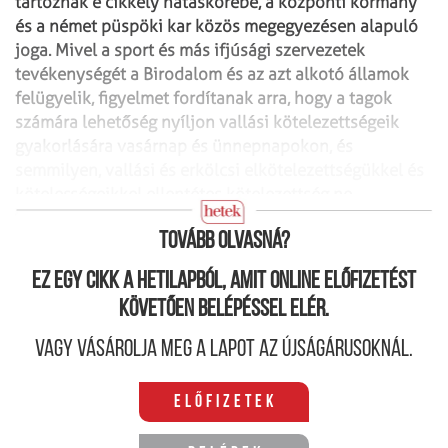
tartoznak e cikkely hatáskörébe, a központi
kormány
és a német püspöki kar közös megegyezésen alapuló
joga.
Mivel a sport és más ifjúsági szervezetek
tevékenységét a Birodalom és az azt
alkotó államok
felügyelik, figyelmet fordítanak arra, hogy a tagok
számára lehetőség
nyíljon vallási kötelezettségeik
gyakorlására vasárnap és ünnepnapokon, és
semmilyen, vallási és erkölcsi elkötelezettségükkel és
kötelességeikkel ellentétes
kötelezettség ne
nehezedjen rájuk.
Tovább olvasná?
Ez egy cikk a hetilapból, amit online előfizetést
követően belépéssel elér.
Vagy vásárolja meg a lapot az újságárusoknál.
Előfizetek