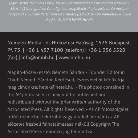
jogról szóló 1999. évi LXXVI. törvény rendelkezései értelmében a törvény
35/A. § (1) paragrafusa és a digitális szolgáltatások piacairól szóló európai
irányelv (Az Európai Parlament és a Tanács (EU) 2019/790 Irányelve) 4. cikke
alapján. © 2026 HETEK.HU Kft.
Nemzeti Média - és Hírközlési Hatóság, 1525 Budapest,
Pf. 75. | +36 1 457 7100 (telefon) | +36 1 356 5520
(fax) |
info@nmhh.hu
| www.nmhh.hu
Alapító-főszerkesztő: Németh Sándor - Founder Editor in
Chief: Németh Sándor. Kérdéseit, észrevételeit kérjük írja
meg címünkre:
hetek@hetek.hu
. - The photos contained in
the AP photo service may not be published and
redistributed without the prior written authority of the
Associated Press. All Rights Reserved. - Az AP fotószolgálat
fotóit nem lehet leközölni vagy újrafelhasználni az AP
előzetes írásbeli felhatalmazása nélkül! Copyright The
Associated Press - minden jog fenntartva!