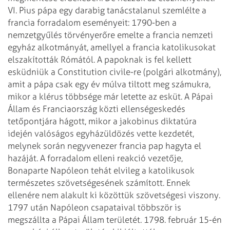
VI. Pius pápa egy darabig tanácstalanul szemlélte a
francia forradalom eseményeit: 1790-ben a
nemzetgyűlés törvényerőre emelte a francia
nemzeti
egyház alkotmányát, amellyel a francia katolikusokat
elszakították Rómától.
A papoknak is fel kellett
esküdniük a Constitution civile-re (polgári alkotmány),
amit
a pápa csak egy év múlva tiltott meg számukra,
mikor a klérus többsége már letette
az esküt. A Pápai
Állam és Franciaország közti ellenségeskedés
tetőpontjára hágott,
mikor a jakobinus diktatúra
idején valóságos egyházüldözés vette kezdetét,
melynek során negyvenezer francia pap hagyta el
hazáját. A forradalom elleni reakció
vezetője,
Bonaparte Napóleon tehát elvileg a katolikusok
természetes szövetségesének
számított. Ennek
ellenére nem alakult ki közöttük szövetségesi viszony.
1797 után
Napóleon csapataival többször is
megszállta a Pápai Állam területét. 1798. február
15-én