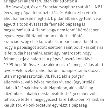
az egyházi állam területén kikiáltották a
köztársaságot, és azt
Franciaországhoz csatolták. A 81
éves, agg pápát letartóztatták, és Valence-ba
vitték,
ahol hamarosan meghalt. E pillanatban úgy tűnt: vele
együtt a több évszázada
fennálló pápaság is
megsemmisült. A "lenni vagy nem lenni" kérdésében
egyes-egyedül Napóleonon múlott a döntés.
Franciaország első konzula azonban hamar
belátta,
hogy a pápaságot adott esetben saját politikai céljaira
is fel tudja használni,
ezért úgy határozott, hogy
feltámasztja a halottat. A pápaválasztó konklávé
1799-ben ült össze – az akkor osztrák megszállás alatt
lévő – Velencében, ahol
három hónapos tanácskozás
után megválasztották VII. Piust, aki a polgári
államokkal
való békés modus vivendi (együttélés)
kialakításának híve volt. Napóleon, aki
vallásilag
közömbös, inkább deista beállítottságú ember volt,
lehetővé tette a
megegyezést. Erre 1801-ben Párizsban
került sor. A konkordátum egyrészt a pápaság