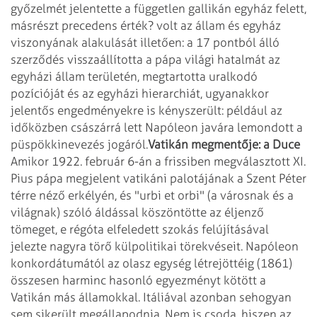
győzelmét jelentette a független gallikán egyház felett,
másrészt precedens érték?
volt az állam és egyház
viszonyának alakulását illetően: a 17 pontból álló
szerződés
visszaállította a pápa világi hatalmát az
egyházi állam területén, megtartotta
uralkodó
pozícióját és az egyházi hierarchiát, ugyanakkor
jelentős engedményekre
is kényszerült: például az
időközben császárrá lett Napóleon javára lemondott a
püspökkinevezés jogáról.
Vatikán megmentője: a Duce
Amikor 1922. február 6-án a frissiben megválasztott XI.
Pius pápa megjelent vatikáni
palotájának a Szent Péter
térre néző erkélyén, és "urbi et orbi" (a városnak
és a
világnak) szóló áldással köszöntötte az éljenző
tömeget, e régóta
elfeledett szokás felújításával
jelezte nagyra törő külpolitikai törekvéseit.
Napóleon
konkordátumától az olasz egység létrejöttéig (1861)
összesen harminc
hasonló egyezményt kötött a
Vatikán más államokkal. Itáliával azonban sehogyan
sem sikerült megállapodnia. Nem is csoda, hiszen az