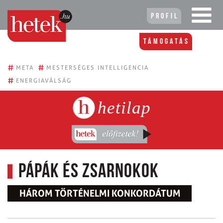
Profil
Támogatás
#
#
META
MESTERSÉGES INTELLIGENCIA
#
ENERGIAVÁLSÁG
hetilap
Pápák és zsarnokok
HÁROM TÖRTÉNELMI KONKORDÁTUM