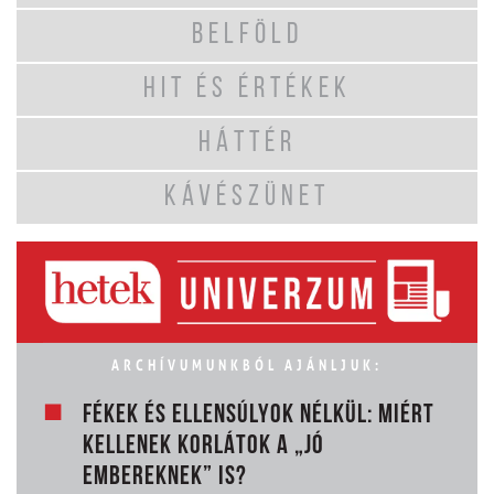
BELFÖLD
HIT ÉS ÉRTÉKEK
HÁTTÉR
KÁVÉSZÜNET
ARCHÍVUMUNKBÓL AJÁNLJUK:
FÉKEK ÉS ELLENSÚLYOK NÉLKÜL: MIÉRT
KELLENEK KORLÁTOK A „JÓ
EMBEREKNEK” IS?