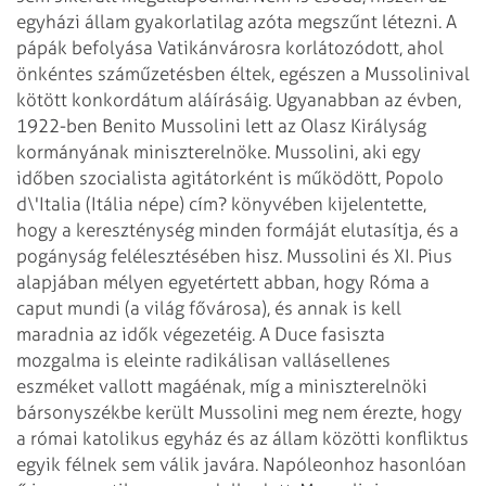
egyházi állam gyakorlatilag azóta
megszűnt létezni. A
pápák befolyása Vatikánvárosra korlátozódott, ahol
önkéntes
száműzetésben éltek, egészen a Mussolinival
kötött konkordátum aláírásáig.
Ugyanabban az évben,
1922-ben Benito Mussolini lett az Olasz Királyság
kormányának
miniszterelnöke. Mussolini, aki egy
időben szocialista agitátorként is működött,
Popolo
d\'Italia (Itália népe) cím? könyvében kijelentette,
hogy a kereszténység
minden formáját elutasítja, és a
pogányság felélesztésében hisz. Mussolini és
XI. Pius
alapjában mélyen egyetértett abban, hogy Róma a
caput mundi (a világ fővárosa),
és annak is kell
maradnia az idők végezetéig. A Duce fasiszta
mozgalma is eleinte
radikálisan vallásellenes
eszméket vallott magáénak, míg a miniszterelnöki
bársonyszékbe
került Mussolini meg nem érezte, hogy
a római katolikus egyház és az állam közötti
konfliktus
egyik félnek sem válik javára. Napóleonhoz hasonlóan