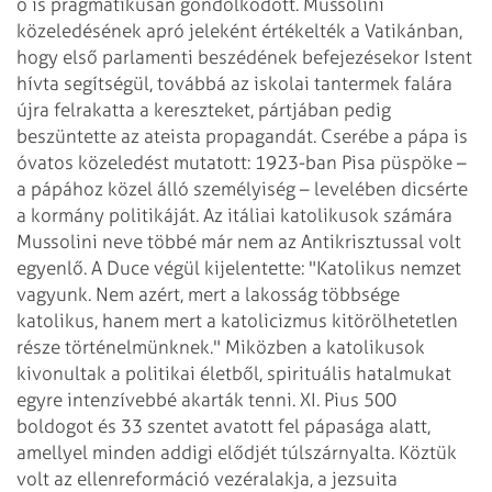
ő is pragmatikusan
gondolkodott. Mussolini
közeledésének apró jeleként értékelték a Vatikánban,
hogy
első parlamenti beszédének befejezésekor Istent
hívta segítségül, továbbá az
iskolai tantermek falára
újra felrakatta a kereszteket, pártjában pedig
beszüntette
az ateista propagandát. Cserébe a pápa is
óvatos közeledést mutatott: 1923-ban Pisa
püspöke –
a pápához közel álló személyiség – levelében dicsérte
a kormány
politikáját. Az itáliai katolikusok számára
Mussolini neve többé már nem az
Antikrisztussal volt
egyenlő.
A Duce végül kijelentette: "Katolikus nemzet
vagyunk. Nem azért, mert a lakosság többsége
katolikus, hanem mert a katolicizmus kitörölhetetlen
része történelmünknek." Miközben
a katolikusok
kivonultak a politikai életből, spirituális hatalmukat
egyre intenzívebbé
akarták tenni. XI. Pius 500
boldogot és 33 szentet avatott fel pápasága alatt,
amellyel minden addigi elődjét túlszárnyalta. Köztük
volt az ellenreformáció vezéralakja,
a jezsuita