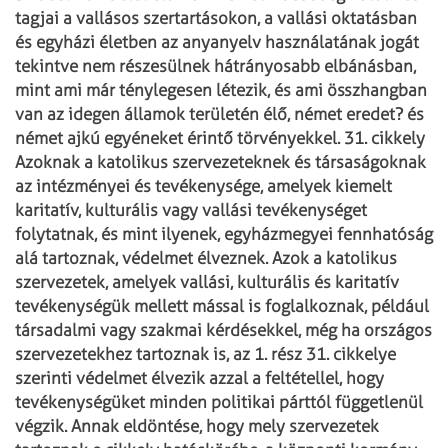
tagjai a vallásos szertartásokon,
a vallási oktatásban
és egyházi életben az anyanyelv használatának jogát
tekintve
nem részesülnek hátrányosabb elbánásban,
mint ami már ténylegesen létezik, és
ami összhangban
van az idegen államok területén élő, német eredet? és
német ajkú
egyéneket érintő törvényekkel.
31. cikkely
Azoknak a katolikus szervezeteknek és társaságoknak
az intézményei és tevékenysége,
amelyek kiemelt
karitatív, kulturális vagy vallási tevékenységet
folytatnak, és mint
ilyenek, egyházmegyei fennhatóság
alá tartoznak, védelmet élveznek.
Azok a katolikus
szervezetek, amelyek vallási, kulturális és karitatív
tevékenységük
mellett mással is foglalkoznak, például
társadalmi vagy szakmai kérdésekkel, még ha
országos
szervezetekhez tartoznak is, az 1. rész 31. cikkelye
szerinti védelmet élvezik
azzal a feltétellel, hogy
tevékenységüket minden politikai párttól függetlenül
végzik.
Annak eldöntése, hogy mely szervezetek