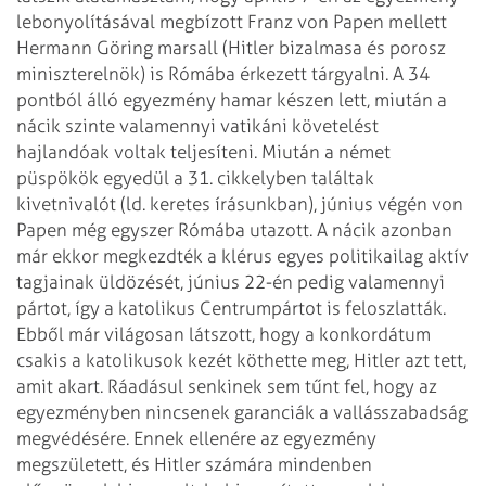
lebonyolításával megbízott Franz
von Papen mellett
Hermann Göring marsall (Hitler bizalmasa és porosz
miniszterelnök) is
Rómába érkezett tárgyalni. A 34
pontból álló egyezmény hamar készen lett, miután
a
nácik szinte valamennyi vatikáni követelést
hajlandóak voltak teljesíteni. Miután
a német
püspökök egyedül a 31. cikkelyben találtak
kivetnivalót (ld. keretes írásunkban),
június végén von
Papen még egyszer Rómába utazott. A nácik azonban
már ekkor
megkezdték a klérus egyes politikailag aktív
tagjainak üldözését, június 22-én
pedig valamennyi
pártot, így a katolikus Centrumpártot is feloszlatták.
Ebből már
világosan látszott, hogy a konkordátum
csakis a katolikusok kezét köthette meg,
Hitler azt tett,
amit akart. Ráadásul senkinek sem tűnt fel, hogy az
egyezményben
nincsenek garanciák a vallásszabadság
megvédésére.
Ennek ellenére az egyezmény
megszületett, és Hitler számára mindenben