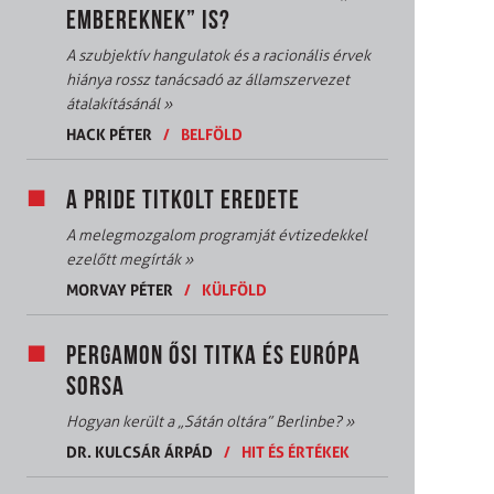
EMBEREKNEK” IS?
A szubjektív hangulatok és a racionális érvek
hiánya rossz tanácsadó az államszervezet
átalakításánál
»
HACK PÉTER
/
BELFÖLD
A PRIDE TITKOLT EREDETE
A melegmozgalom programját évtizedekkel
ezelőtt megírták
»
MORVAY PÉTER
/
KÜLFÖLD
PERGAMON ŐSI TITKA ÉS EURÓPA
SORSA
Hogyan került a „Sátán oltára” Berlinbe?
»
DR. KULCSÁR ÁRPÁD
/
HIT ÉS ÉRTÉKEK