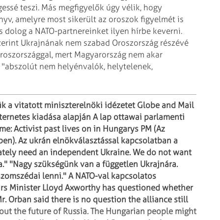
gessé teszi. Más megfigyelők úgy vélik, hogy
nyv, amelyre most sikerült az oroszok figyelmét
is
és dolog a NATO-partnereinket ilyen
hírbe keverni.
 szerint Ukrajnának nem szabad
Oroszország részévé
Oroszországgal,
mert Magyarország nem akar
"abszolút nem helyénvalók, helytelenek,
k a vitatott miniszterelnöki idézetet Globe and Mail
ternetes kiadása alapján
A lap ottawai parlamenti
íme:
Activist past lives on in Hungarys PM (Az
ben).
Az ukrán elnökválasztással kapcsolatban a
tely need an independent Ukraine. We do not want
."
"Nagy szükségünk van a független Ukrajnára.
zomszédai lenni."
A NATO-val kapcsolatos
irs Minister Lloyd Axworthy has questioned whether
. Orban said there is no question the alliance still
ut the future of Russia. The Hungarian people might