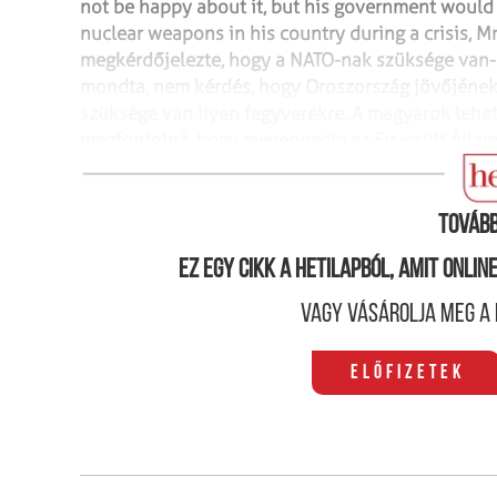
not be happy about it, but his government would 
nuclear weapons in his country during a crisis, M
megkérdőjelezte, hogy a NATO-nak szüksége van
mondta, nem kérdés, hogy Oroszország jövőjéne
szüksége van ilyen fegyverekre. A
magyarok lehet
megfontolná, hogy megengedje az
Egyesült Állam
válsághelyzet esetén
– tette hozzá Orbán."
(
www.g
Tovább
Ez egy cikk a hetilapból, amit onli
Vagy vásárolja meg a 
Előfizetek