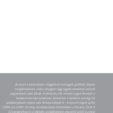
Az ezen a weboldalon megjelenő szövegek, grafikák, képek,
hangfelvételek, video anyagok vagy egyéb tartalmak szerzői
jogvédelem alatt állnak. A Hetek.hu Kft. minden jogot fenntart a
tartalommal kapcsolatosan, beleértve a tartalom szöveg- és
adatbányászat céljára való felhasználását is – A szerzői jogról szóló
1999. évi LXXVI. törvény rendelkezései értelmében a törvény 35/A. §
(1) paragrafusa és a digitális szolgáltatások piacairól szóló európai