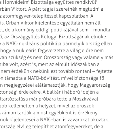
s Honvédelmi Bizottsága együttes rendkívüli
án Viktort. A párt tagjai szeretnék megtudni a
 atomfegyver-telepítéssel kapcsolatban.
A
s. Orbán Viktor kijelentése egyáltalán
nem áll
l, de a kormány eddigi
politikájával sem – mondta
ő, az
Országgyűlés Külügyi Bizottságának elnöke.
 a NATO nukleáris politikája bármelyik ország ellen
hogy a nukleáris fegyverzetre a világ előre nem
 van szükség és nem Oroszország vagy
valamely más
ba volt, azért is,
mert az elmúlt időszakban a
, nem érdekünk
nekünk ezt tovább rontani – fejtette
n támadta a NATO-bővítést, mivel biztonsága fő
án megjegyzései alátámasztják,
hogy Magyarország
ztonsági érdekekre.
A balkáni háború idején a
ltartóztatása már próbára tette a Moszkvával
kább kellemetlen a helyzet, mivel az oroszok
 számon tartják a most egyébként is érzékeny
nök kijelentései a NATO-ban is zavarokat okoztak.
rszág elvileg telepíthet atomfegyvereket, de a