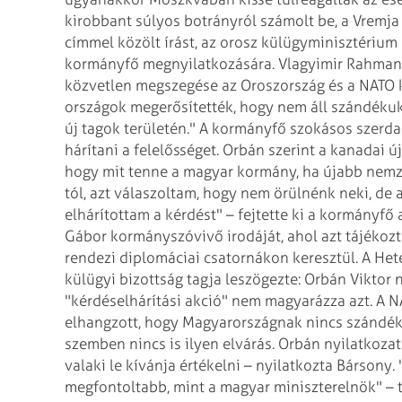
kirobbant súlyos botrányról számolt be, a Vremja
címmel közölt írást, az orosz külügyminisztérium
kormányfő megnyilatkozására. Vlagyimir
Rahmany
közvetlen megszegése az
Oroszország és a NATO 
országok megerősítették,
hogy nem áll szándékukb
új tagok
területén."
A kormányfő szokásos szerda r
hárítani
a felelősséget. Orbán szerint a kanadai új
hogy mit tenne a magyar kormány, ha újabb nemze
tól, azt válaszoltam, hogy nem örülnénk neki, de
elhárítottam a kérdést" – fejtette ki a kormányfő
a
Gábor kormányszóvivő irodáját, ahol
azt tájékozt
rendezi diplomáciai
csatornákon keresztül.
A Hete
külügyi bizottság tagja
leszögezte: Orbán Viktor 
"kérdéselhárítási
akció" nem magyarázza azt. A NA
elhangzott, hogy Magyarországnak nincs szándé
szemben nincs is ilyen elvárás. Orbán nyilatkozat
valaki le kívánja értékelni – nyilatkozta Bársony.
"
megfontoltabb, mint a magyar
miniszterelnök" – t