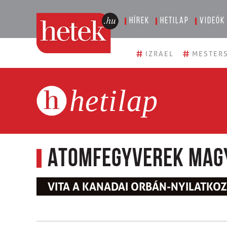
Hírek
Hetilap
Videók
#
#
IZRAEL
MESTERS
hetilap
Atomfegyverek Mag
VITA A KANADAI ORBÁN-NYILATK