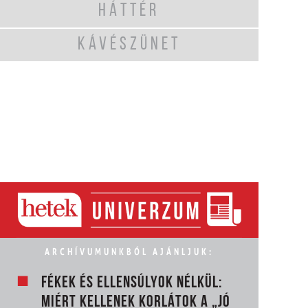
HÁTTÉR
KÁVÉSZÜNET
ARCHÍVUMUNKBÓL AJÁNLJUK:
FÉKEK ÉS ELLENSÚLYOK NÉLKÜL:
MIÉRT KELLENEK KORLÁTOK A „JÓ