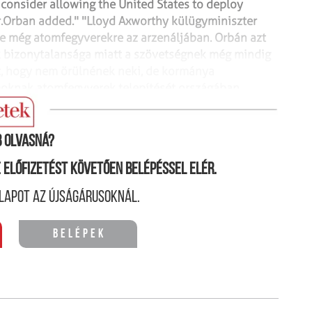
consider allowing the United States to
deploy
r.Orban added."
"Lloyd Axworthy külügyminiszter
-e még
atomfegyverekre az arzenáljában. Orbán azt
k
bizonytalansága miatt a szövetségnek még mindig
, hogy nem örülnének neki, de kormánya
oknak atomfegyverek telepítését országában
).
lobeandmail.com
 olvasná?
ne előfizetést követően belépéssel elér.
lapot az újságárusoknál.
Belépek