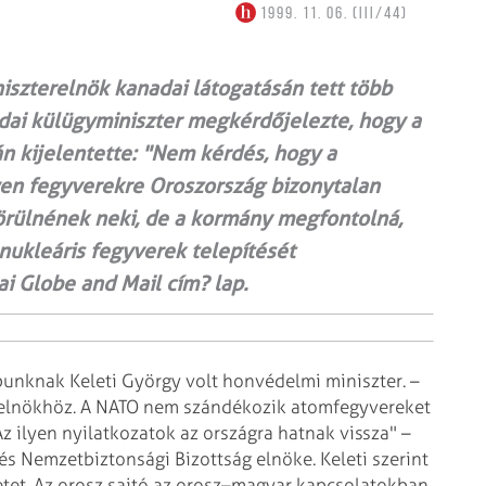
1999. 11. 06. (III/44)
iszterelnök kanadai látogatásán tett több
adai külügyminiszter megkérdőjelezte, hogy a
 kijelentette: "Nem kérdés, hogy a
en fegyverekre Oroszország bizonytalan
örülnének neki, de a kormány megfontolná,
ukleáris fegyverek telepítését
i Globe and Mail cím? lap.
apunknak Keleti György volt honvédelmi
miniszter. –
relnökhöz. A NATO nem
szándékozik atomfegyvereket
Az
ilyen nyilatkozatok az országra hatnak vissza" –
és Nemzetbiztonsági Bizottság elnöke.
Keleti szerint
et. Az orosz sajtó az
orosz–magyar kapcsolatokban