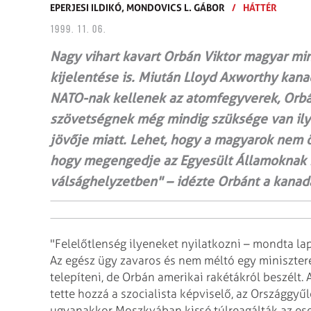
EPERJESI ILDIKÓ,
MONDOVICS L. GÁBOR
/
HÁTTÉR
1999. 11. 06.
Nagy vihart kavart Orbán Viktor magyar min
kijelentése is. Miután Lloyd Axworthy kan
NATO-nak kellenek az atomfegyverek, Orbán
szövetségnek még mindig szüksége van ily
jövője miatt. Lehet, hogy a magyarok nem 
hogy megengedje az Egyesült Államoknak n
válsághelyzetben" – idézte Orbánt a kanada
"Felelőtlenség ilyeneket nyilatkozni – mondta l
Az egész ügy zavaros és nem méltó egy miniszte
telepíteni, de Orbán amerikai rakétákról beszélt. 
tette hozzá a szocialista képviselő,
az Országgyűl
ugyanakkor Moszkvában kissé túlreagálták az eset