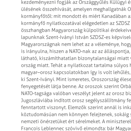
kezdeményezni fogják az Országgyűlés Külügyi
é
ülésének összehívását, amelyen
meghallgatnák Orb
kormányfőtől: mit
mondott és miért Kanadában az
kormányfő nyilatkozatával elégedetlen az SZDSZ i
összhangban Magyarország külpolitikai érdekeive
lapunknak Szent-Iványi István SZDSZ-es képvisel
Magyarországnak nem lehet az a véleménye,
hogy
is irányulna, hiszen a
NATO-nak az az álláspontja, 
látható,
kiszámíthatatlan bizonytalanságai miatt
ország miatt. Tehát a nyilatkozat tartalma súlyos hi
magyar–orosz kapcsolatokban így is volt lehűlés
ki Szent-Iványi.
Mint ismeretes, Oroszország élese
fenyegetését látja benne. Az oroszok szerint Orb
NATO-tagsága valóban veszélyt jelent az orosz bi
Jugoszláviába indított orosz segélyszállítmány
fe
fenntartott viszonyt. Elemzők
szerint annál is in
köztudomásúan nem könnyen
felejtenek, sokáig
nemzeti önérzetüket
ért sérelmeket.
A miniszterel
Francois Leblennec szóvivő
elmondta: bár Magyaro