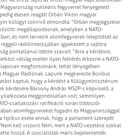
Magyarország nukleáris fegyverrel fenyegetett
pedig élesen reagált Orbán Viktor magyar
in külügyi szóvivő elmondta: "Orbán megjegyzése
közötti megállapodásnak, amelyben a NATO-
an, és nem tervezik atomfegyverek telepítését az
eggeli rádióinterjújában igyekezett a sajtóra
ság pontatlanul idézte szavait. "Arra a
kérdésre,
tközi válság esetén ilyen
felkérés érkezne a NATO-
 alaposan
megfontolnánk, tehát lényegében
 Magyar Rádiónak. Lapunk megkereste Borókai
atást kaptuk, hogy a kérdést a Külügyminisztérium
k kérdésére Bársony András MSZP-s képviselő, a
nyilatkozata meggondolatlan volt, semmilyen
TO-csatlakozási ratifikáció során többször
kában atomfegyvereket fogadni és
Magyarországgal
a tipikus esete
annak, hogy a parlament szerepét
Nem kell viszont félni, mert a NATO vezetése sokkal
ette hozzá.
A szocialisták máris bejelentették: