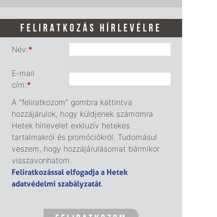
FELIRATKOZÁS HÍRLEVÉLRE
Név:
*
E-mail
cím:
*
A "feliratkozom" gombra kattintva
hozzájárulok, hogy küldjenek számomra
Hetek hírlevelet exkluzív hetekes
tartalmakról és promóciókról. Tudomásul
veszem, hogy hozzájárulásomat bármikor
visszavonhatom.
Feliratkozással elfogadja a Hetek
adatvédelmi szabályzatát
.