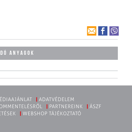
ÓDÓ ANYAGOK
ÉDIAAJÁNLAT
ADATVÉDELEM
KOMMENTELÉSRŐL
PARTNEREINK
ÁSZF
ETÉSEK
WEBSHOP TÁJÉKOZTATÓ