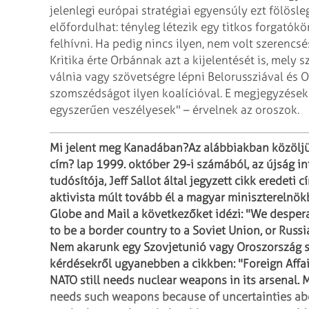
jelenlegi európai
stratégiai egyensúly ezt fölösle
előfordulhat:
tényleg létezik egy titkos forgatókö
felhívni. Ha pedig nincs ilyen, nem volt szerencs
Kritika érte Orbánnak azt a kijelentését is, mely
válnia vagy szövetségre lépni Belorussziával és 
szomszédságot ilyen koalícióval.
E megjegyzések 
egyszerűen veszélyesek"
– érvelnek az oroszok.
Mi jelent meg Kanadában?
Az alábbiakban közöljü
cím?
lap 1999. október 29-i számából, az újság in
tudósítója, Jeff Sallot által jegyzett cikk eredeti c
aktivista múlt tovább él a magyar
miniszterelnök
Globe and Mail a következőket idézi:
"We despera
to be a border country to a
Soviet Union, or Russia
Nem akarunk egy Szovjetunió vagy
Oroszország s
kérdésekről ugyanebben a cikkben:
"Foreign Affa
NATO still needs nuclear
weapons in its arsenal. Mr
needs such
weapons because of uncertainties abo