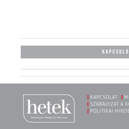
KAPCSOL
KAPCSOLAT
M
SZABÁLYZAT A 
POLITIKAI HIRD