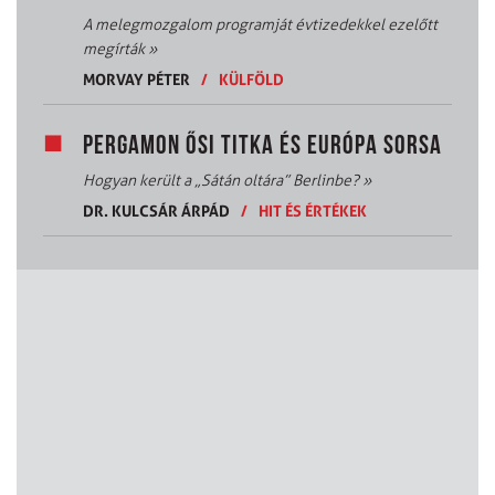
A melegmozgalom programját évtizedekkel ezelőtt
megírták
»
MORVAY PÉTER
/
KÜLFÖLD
PERGAMON ŐSI TITKA ÉS EURÓPA SORSA
Hogyan került a „Sátán oltára” Berlinbe?
»
DR. KULCSÁR ÁRPÁD
/
HIT ÉS ÉRTÉKEK