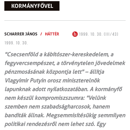
KORMÁNYFŐVEL
SCHARRER JÁNOS
/
HÁTTÉR
1999. 10. 30. (III/43)
1999. 10. 30.
"Csecsenföld a kábítószer-kereskedelem, a
fegyvercsempészet, a törvénytelen jövedelmek
pénzmosásának központja lett" – állítja
Vlagyimir Putyin orosz miniszterelnök
lapunknak adott nyilatkozatában. A kormányfő
nem készül kompromiszszumra: "Velünk
szemben nem szabadságharcosok, hanem
banditák állnak. Megsemmisítésükig semmilyen
politikai rendezésről nem lehet szó. Egy