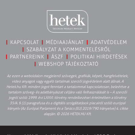
KAPCSOLAT
MÉDIAAJÁNLAT
ADATVÉDELEM
SZABÁLYZAT A KOMMENTELÉSRŐL
PARTNEREINK
ÁSZF
POLITIKAI HIRDETÉSEK
WEBSHOP TÁJÉKOZTATÓ
Az ezen a weboldalon megjelenő szövegek, grafikák, képek, hangfelvételek,
video anyagok vagy egyéb tartalmak szerzői jogvédelem alatt állnak. A
Hetek.hu Kft. minden jogot fenntart a tartalommal kapcsolatosan, beleértve a
tartalom szöveg- és adatbányászat céljára való felhasználását is – A szerzői
jogról szóló 1999. évi LXXVI. törvény rendelkezései értelmében a törvény
35/A. § (1) paragrafusa és a digitális szolgáltatások piacairól szóló európai
irányelv (Az Európai Parlament és a Tanács (EU) 2019/790 Irányelve) 4. cikke
alapján. © 2026 HETEK.HU Kft.