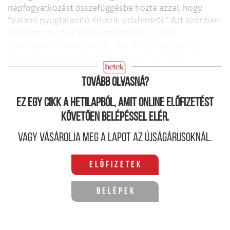
napfogyatkozást összefüggésbe hozta azzal, hogy
"valami nyugtalanító érkezik
odafentről." Azt azonban
már nem volt hajlandó konkretizálni, vajon
repülőszerencsétlenségről
lesz-e szó, vagy pedig
bekövetkezik az ufók régóta beígért leszállása
Párizsban...
(MTI)
Tovább olvasná?
Ez egy cikk a hetilapból, amit online előfizetést
követően belépéssel elér.
Vagy vásárolja meg a lapot az újságárusoknál.
Előfizetek
Belépek