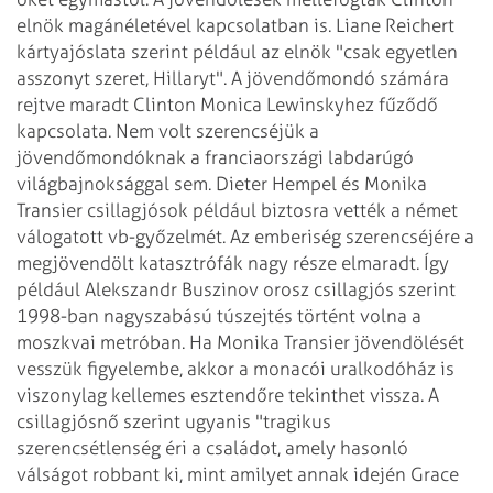
elnök magánéletével kapcsolatban is. Liane
Reichert
kártyajóslata szerint például az elnök "csak egyetlen
asszonyt szeret,
Hillaryt". A jövendőmondó számára
rejtve maradt Clinton Monica Lewinskyhez fűződő
kapcsolata.
Nem volt szerencséjük a
jövendőmondóknak a franciaországi labdarúgó
világbajnoksággal
sem. Dieter Hempel és Monika
Transier csillagjósok például biztosra vették a német
válogatott
vb-győzelmét.
Az emberiség szerencséjére a
megjövendölt katasztrófák nagy része elmaradt. Így
például
Alekszandr Buszinov orosz csillagjós szerint
1998-ban nagyszabású túszejtés történt
volna a
moszkvai metróban. Ha Monika Transier jövendölését
vesszük figyelembe, akkor
a monacói uralkodóház is
viszonylag kellemes esztendőre tekinthet vissza. A
csillagjósnő
szerint ugyanis "tragikus
szerencsétlenség éri a családot, amely hasonló
válságot
robbant ki, mint amilyet annak idején Grace