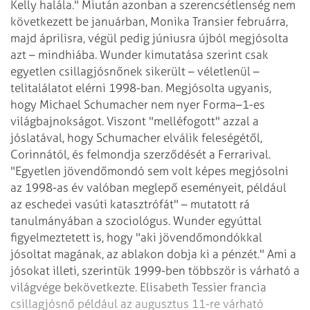
Kelly halála." Miután azonban a szerencsétlenség
nem
következett be januárban, Monika Transier februárra,
majd áprilisra, végül pedig
júniusra újból megjósolta
azt – mindhiába.
Wunder kimutatása szerint csak
egyetlen csillagjósnőnek sikerült – véletlenül –
telitalálatot elérni 1998-ban. Megjósolta ugyanis,
hogy Michael Schumacher nem nyer
Forma–1-es
világbajnokságot. Viszont "melléfogott" azzal a
jóslatával, hogy
Schumacher elválik feleségétől,
Corinnától, és felmondja szerződését a
Ferrarival.
"Egyetlen jövendőmondó sem volt képes megjósolni
az 1998-as év valóban meglepő
eseményeit, például
az eschedei vasúti katasztrófát" – mutatott rá
tanulmányában
a szociológus. Wunder egyúttal
figyelmeztetett is, hogy "aki jövendőmondókkal
jósoltat
magának, az ablakon dobja ki a pénzét."
Ami a
jósokat illeti, szerintük 1999-ben többször is várható a
világvége bekövetkezte.
Elisabeth Tessier francia
csillagjósnő például az augusztus 11-re várható