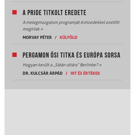
A PRIDE TITKOLT EREDETE
A melegmozgalom programját évtizedekkel ezelőtt
megírták
»
MORVAY PÉTER
/
KÜLFÖLD
PERGAMON ŐSI TITKA ÉS EURÓPA SORSA
Hogyan került a „Sátán oltára” Berlinbe?
»
DR. KULCSÁR ÁRPÁD
/
HIT ÉS ÉRTÉKEK