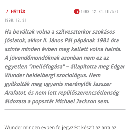
/
HÁTTÉR
1998. 12. 31. (II/52)
1998. 12. 31.
Ha beváltak volna a szilveszterkor szokásos
jóslatok, akkor II. János Pál pápának 1981 óta
szinte minden évben meg kellett volna halnia.
A jövendőmondóknak azonban nem ez az
egyetlen "melléfogása" – állapította meg Edgar
Wunder heidelbergi szociológus. Nem
gyilkolták meg ugyanis merénylők Jasszer
Arafatot, és nem lett repülőszerencsétlenség
áldozata a popsztár Michael Jackson sem.
Wunder minden évben feljegyzést készít az arra az