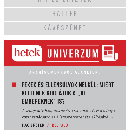
HIT ÉS ÉRTÉKEK
HÁTTÉR
KÁVÉSZÜNET
ARCHÍVUMUNKBÓL AJÁNLJUK:
FÉKEK ÉS ELLENSÚLYOK NÉLKÜL: MIÉRT
KELLENEK KORLÁTOK A „JÓ
EMBEREKNEK” IS?
A szubjektív hangulatok és a racionális érvek hiánya
rossz tanácsadó az államszervezet átalakításánál
»
HACK PÉTER
/
BELFÖLD