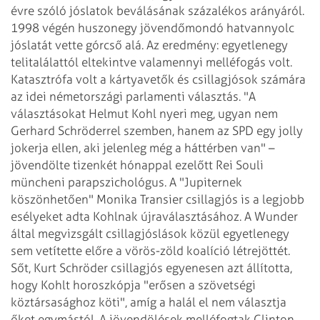
évre szóló jóslatok beválásának
százalékos arányáról.
1998 végén huszonegy jövendőmondó hatvannyolc
jóslatát
vette górcső alá. Az eredmény: egyetlenegy
telitalálattól eltekintve valamennyi melléfogás
volt.
Katasztrófa volt a kártyavetők és csillagjósok számára
az idei németországi
parlamenti választás. "A
választásokat Helmut Kohl nyeri meg, ugyan nem
Gerhard Schröderrel
szemben, hanem az SPD egy jolly
jokerja ellen, aki jelenleg még a háttérben van" –
jövendölte tizenkét hónappal ezelőtt Rei Souli
müncheni parapszichológus.
A "Jupiternek
köszönhetően" Monika Transier csillagjós is a legjobb
esélyeket
adta Kohlnak újraválasztásához. A Wunder
által megvizsgált csillagjóslások közül
egyetlenegy
sem vetítette előre a vörös-zöld koalíció létrejöttét.
Sőt, Kurt
Schröder csillagjós egyenesen azt állította,
hogy Kohlt horoszkópja "erősen a szövetségi
köztársasághoz köti", amíg a halál el nem választja
őket egymástól.
A jövendölések melléfogtak Clinton