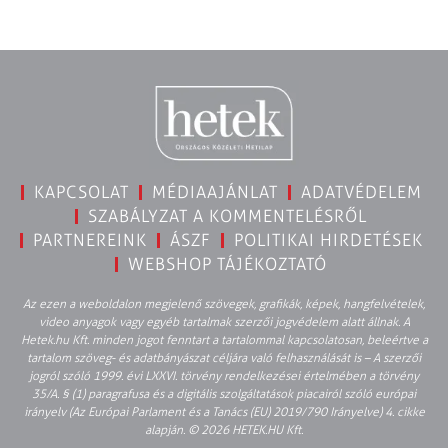
KAPCSOLAT
MÉDIAAJÁNLAT
ADATVÉDELEM
SZABÁLYZAT A KOMMENTELÉSRŐL
PARTNEREINK
ÁSZF
POLITIKAI HIRDETÉSEK
WEBSHOP TÁJÉKOZTATÓ
Az ezen a weboldalon megjelenő szövegek, grafikák, képek, hangfelvételek,
video anyagok vagy egyéb tartalmak szerzői jogvédelem alatt állnak. A
Hetek.hu Kft. minden jogot fenntart a tartalommal kapcsolatosan, beleértve a
tartalom szöveg- és adatbányászat céljára való felhasználását is – A szerzői
jogról szóló 1999. évi LXXVI. törvény rendelkezései értelmében a törvény
35/A. § (1) paragrafusa és a digitális szolgáltatások piacairól szóló európai
irányelv (Az Európai Parlament és a Tanács (EU) 2019/790 Irányelve) 4. cikke
alapján. © 2026 HETEK.HU Kft.