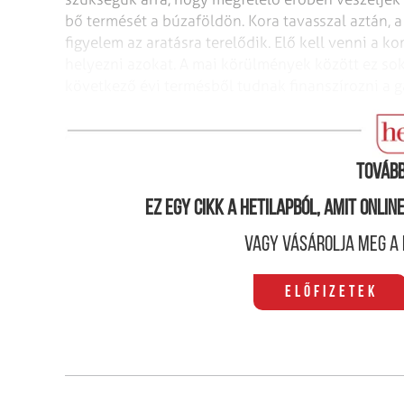
bő termését a búzaföldön.
Kora tavasszal aztán,
figyelem az
aratásra terelődik. Elő kell venni a 
helyezni azokat. A mai körülmények között ez so
következő évi termésből tudnak finanszírozni a g
Ugyanazt, de háromféle módon
Tovább
Ez egy cikk a hetilapból, amit onli
Vagy vásárolja meg a 
Előfizetek