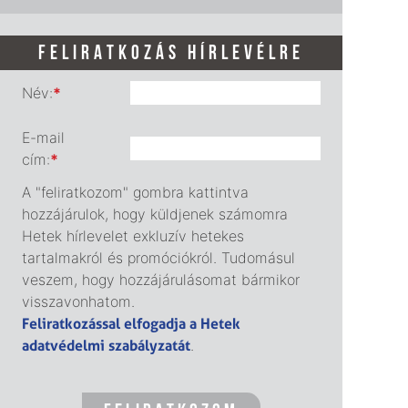
FELIRATKOZÁS HÍRLEVÉLRE
Név:
*
E-mail
cím:
*
A "feliratkozom" gombra kattintva
hozzájárulok, hogy küldjenek számomra
Hetek hírlevelet exkluzív hetekes
tartalmakról és promóciókról. Tudomásul
veszem, hogy hozzájárulásomat bármikor
visszavonhatom.
Feliratkozással elfogadja a Hetek
adatvédelmi szabályzatát
.