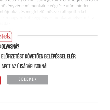
 a növényvédelmi munkák elvégzése után minden
kombájnokat, és megfelelő műszaki állapotba
kell
kszor nagyon költségigényes
munka, amelyet már a
azdák.
 olvasná?
ne előfizetést követően belépéssel elér.
lapot az újságárusoknál.
Belépek