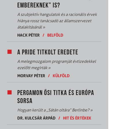
EMBEREKNEK” IS?
A szubjektív hangulatok és a racionális érvek
hiánya rossz tanácsadó az államszervezet
átalakításánál
»
HACK PÉTER
/
BELFÖLD
A PRIDE TITKOLT EREDETE
A melegmozgalom programját évtizedekkel
ezelőtt megírták
»
MORVAY PÉTER
/
KÜLFÖLD
PERGAMON ŐSI TITKA ÉS EURÓPA
SORSA
Hogyan került a „Sátán oltára” Berlinbe?
»
DR. KULCSÁR ÁRPÁD
/
HIT ÉS ÉRTÉKEK