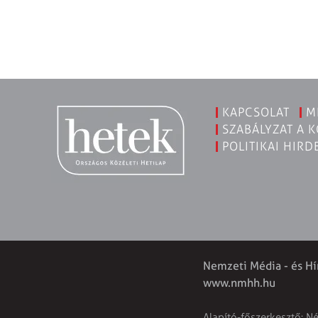
KAPCSOLAT
M
SZABÁLYZAT A 
POLITIKAI HIRD
Nemzeti Média - és Hí
www.nmhh.hu
Alapító-főszerkesztő: N