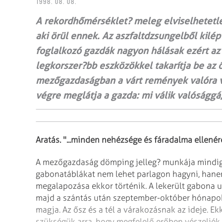
1998. 08. 08.
A rekordhőmérséklet? meleg elviselhetetle
aki örül ennek. Az aszfaltdzsungelből kilépv
foglalkozó gazdák nagyon hálásak ezért az i
legkorszer?bb eszközökkel takarítja be az ő
mezőgazdaságban a várt remények valóra vá
végre meglátja a gazda: mi válik valósággá,
Aratás. "...minden nehézsége és fáradalma ellené
A mezőgazdaság dömping jelleg? munkája mindig 
gabonatáblákat nem lehet parlagon hagyni, han
megalapozása ekkor történik. A lekerült gabona 
majd a szántás után
szeptember-október hónapokb
magja. Az
ősz és a tél a várakozásnak az ideje. E
szükségük arra, hogy megfelelő erőben vészeljék á