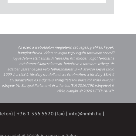
Az ezen a weboldalon megjelenő szövegek, grafikák, képek,
hangfelvételek, video anyagok vagy egyéb tartalmak szerzői
jogvédelem alatt állnak. A Hetek.hu Kft. minden jogot fenntart a
tartalommal kapcsolatosan, beleértve a tartalom szöveg- és
adatbányászat céljára való felhasználását is – A szerzői jogról szóló
1999. évi LXXVI. törvény rendelkezései értelmében a törvény 35/A. §
(1) paragrafusa és a digitális szolgáltatások piacairól szóló európai
irányelv (Az Európai Parlament és a Tanács (EU) 2019/790 Irányelve) 4.
cikke alapján. © 2026 HETEK.HU Kft.
lefon) | +36 1 356 5520 (fax) |
info@nmhh.hu
|
észrevételeit kérjük írja meg címünkre: