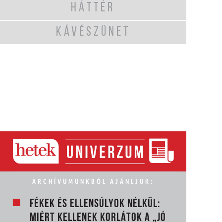
HÁTTÉR
KÁVÉSZÜNET
ARCHÍVUMUNKBÓL AJÁNLJUK:
FÉKEK ÉS ELLENSÚLYOK NÉLKÜL:
MIÉRT KELLENEK KORLÁTOK A „JÓ