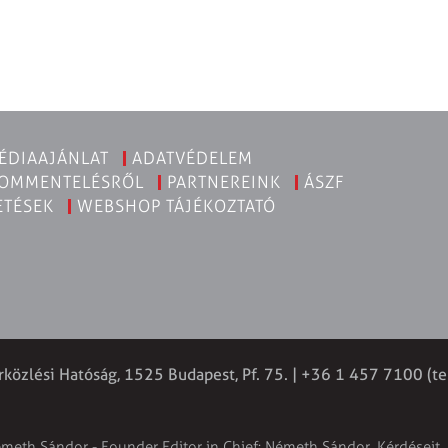
ÉDIAAJÁNLAT
ADATVÉDELEM
KOMMENTELÉSRŐL
PARTNEREINK
ÁSZF
ETÉSEK
WEBSHOP TÁJÉKOZTATÓ
rközlési Hatóság, 1525 Budapest, Pf. 75. | +36 1 457 7100 (te
émeth Sándor - Founder Editor in Chief: Németh Sándor. Kérdéseit, 