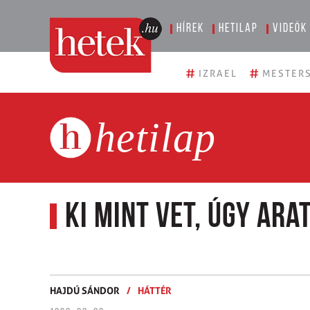
Hírek
Hetilap
Videók
#
#
IZRAEL
MESTERS
hetilap
Ki mint vet, úgy ara
HAJDÚ SÁNDOR
/
HÁTTÉR