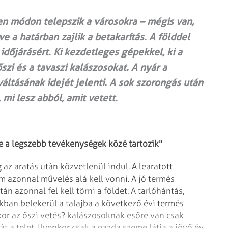
n módon telepszik a városokra – mégis van,
e a határban zajlik a betakarítás. A földdel
dőjárásért. Ki kezdetleges gépekkel, ki a
szi és a tavaszi kalászosokat. A nyár a
ltásának idejét jelenti. A sok szorongás után
 mi lesz abból, amit vetett.
re a legszebb tevékenységek
közé tartozik"
az aratás után közvetlenül
indul. A learatott
em azonnal művelés
alá kell vonni. A jó termés
után
azonnal fel kell törni a földet. A tarlóhántás,
an belekerül a talajba a következő évi termés
kkor az őszi vetés? kalászosoknak esőre
van csak
t a telet. Ilyenkor csak
a gazda szeme látja a jövő év