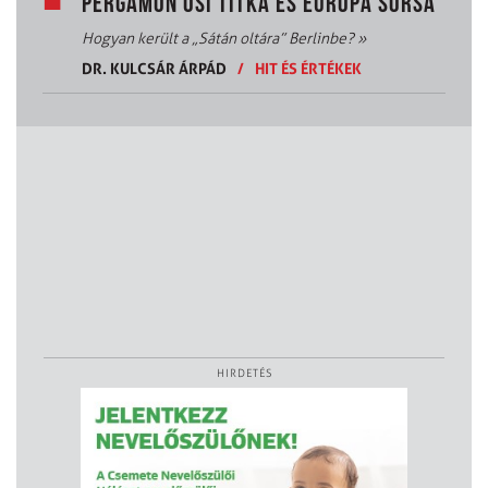
PERGAMON ŐSI TITKA ÉS EURÓPA SORSA
Hogyan került a „Sátán oltára” Berlinbe?
»
DR. KULCSÁR ÁRPÁD
/
HIT ÉS ÉRTÉKEK
HIRDETÉS