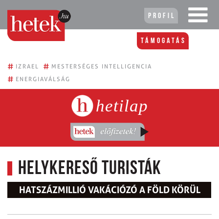
Profil
Támogatás
#
#
IZRAEL
MESTERSÉGES INTELLIGENCIA
#
ENERGIAVÁLSÁG
hetilap
Helykereső turisták
HATSZÁZMILLIÓ VAKÁCIÓZÓ A FÖLD KÖRÜL