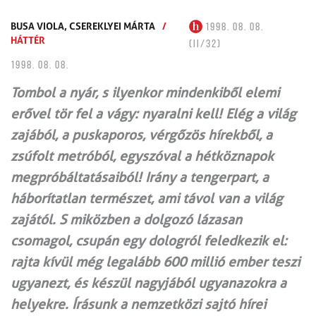
BUSA VIOLA,
CSEREKLYEI MÁRTA
/
1998. 08. 08.
HÁTTÉR
(II/32)
1998. 08. 08.
Tombol a nyár, s ilyenkor mindenkiből elemi
erővel tör fel a vágy: nyaralni kell! Elég a világ
zajából, a puskaporos, vérgőzös hírekből, a
zsúfolt metróból, egyszóval a hétköznapok
megpróbáltatásaiból! Irány a tengerpart, a
háborítatlan természet, ami távol van a világ
zajától. S miközben a dolgozó lázasan
csomagol, csupán egy dologról feledkezik el:
rajta kívül még legalább 600 millió ember teszi
ugyanezt, és készül nagyjából ugyanazokra a
helyekre. Írásunk a nemzetközi sajtó hírei