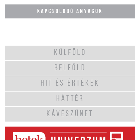
KAPCSOLÓDÓ ANYAGOK
KÜLFÖLD
BELFÖLD
HIT ÉS ÉRTÉKEK
HÁTTÉR
KÁVÉSZÜNET