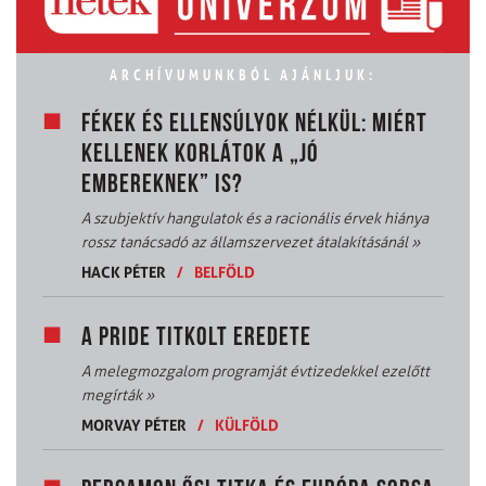
ARCHÍVUMUNKBÓL AJÁNLJUK:
FÉKEK ÉS ELLENSÚLYOK NÉLKÜL: MIÉRT
KELLENEK KORLÁTOK A „JÓ
EMBEREKNEK” IS?
A szubjektív hangulatok és a racionális érvek hiánya
rossz tanácsadó az államszervezet átalakításánál
»
HACK PÉTER
/
BELFÖLD
A PRIDE TITKOLT EREDETE
A melegmozgalom programját évtizedekkel ezelőtt
megírták
»
MORVAY PÉTER
/
KÜLFÖLD