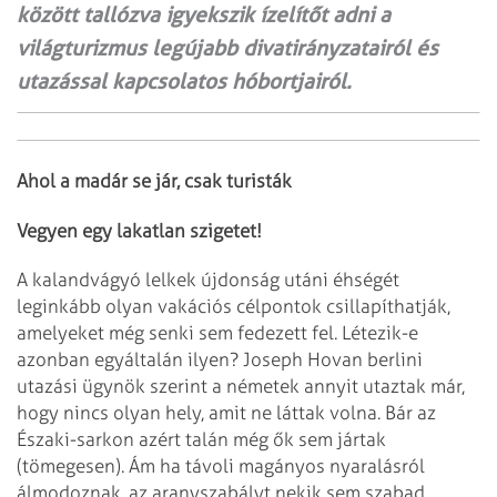
között tallózva igyekszik ízelítőt adni a
világturizmus legújabb divatirányzatairól és
utazással kapcsolatos hóbortjairól.
Ahol a madár se jár, csak turisták
Vegyen egy lakatlan szigetet!
A kalandvágyó lelkek újdonság utáni éhségét
leginkább olyan vakációs
célpontok csillapíthatják,
amelyeket még senki sem fedezett fel. Létezik-e
azonban
egyáltalán ilyen? Joseph Hovan berlini
utazási ügynök szerint a németek annyit
utaztak már,
hogy nincs olyan hely, amit ne láttak volna. Bár az
Északi-sarkon azért
talán még ők sem jártak
(tömegesen). Ám ha távoli magányos nyaralásról
álmodoznak, az aranyszabályt nekik sem szabad