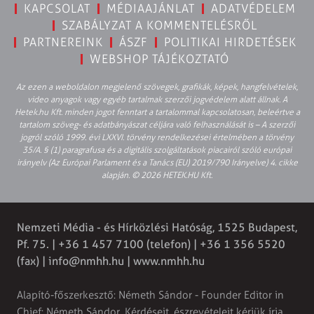
KAPCSOLAT
MÉDIAAJÁNLAT
ADATVÉDELEM
SZABÁLYZAT A KOMMENTELÉSRŐL
PARTNEREINK
ÁSZF
POLITIKAI HIRDETÉSEK
WEBSHOP TÁJÉKOZTATÓ
Az ezen a weboldalon megjelenő szövegek, grafikák, képek, hangfelvételek,
video anyagok vagy egyéb tartalmak szerzői jogvédelem alatt állnak. A
Hetek.hu Kft. minden jogot fenntart a tartalommal kapcsolatosan, beleértve a
tartalom szöveg- és adatbányászat céljára való felhasználását is – A szerzői
jogról szóló 1999. évi LXXVI. törvény rendelkezései értelmében a törvény
35/A. § (1) paragrafusa és a digitális szolgáltatások piacairól szóló európai
irányelv (Az Európai Parlament és a Tanács (EU) 2019/790 Irányelve) 4. cikke
alapján. © 2026 HETEK.HU Kft.
Nemzeti Média - és Hírközlési Hatóság, 1525 Budapest,
Pf. 75. | +36 1 457 7100 (telefon) | +36 1 356 5520
(fax) |
info@nmhh.hu
| www.nmhh.hu
Alapító-főszerkesztő: Németh Sándor - Founder Editor in
Chief: Németh Sándor. Kérdéseit, észrevételeit kérjük írja