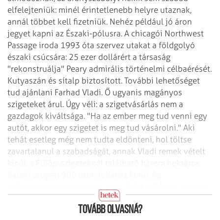
elfelejteniük: minél érintetlenebb
helyre utaznak,
annál többet kell fizetniük. Nehéz például jó áron
jegyet kapni az
Északi-pólusra. A chicagói Northwest
Passage iroda 1993 óta szervez utakat a
földgolyó
északi csúcsára: 25 ezer dollárért a társaság
"rekonstruálja"
Peary admirális történelmi célbaérését.
Kutyaszán és sítalp biztosított.
További lehetőséget
tud ajánlani Farhad Vladi. Ő ugyanis magányos
szigeteket árul.
Úgy véli: a szigetvásárlás nem a
gazdagok kiváltsága. "Ha az ember meg tud venni
egy
autót, akkor egy szigetet is meg tud vásárolni."
Aki
tehát esetleg még nem tudta eldönteni, hol töltse
zavartalanul a szabadságát,
annak Vladi remek vételt
kínál: a Fülöp-szigeteknél található három hektáros
Balaki csupán 900 ezer dollárba kerül. Az
igényesebbek számára is van ajánlata:
DArros szigete
most alkalmi áron, 15 millió dollárért vásárolható meg.
Tovább olvasná?