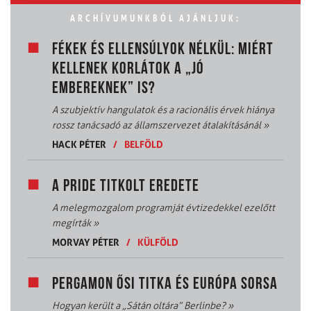
ARCHÍVUMUNKBÓL AJÁNLJUK:
FÉKEK ÉS ELLENSÚLYOK NÉLKÜL: MIÉRT
KELLENEK KORLÁTOK A „JÓ
EMBEREKNEK” IS?
A szubjektív hangulatok és a racionális érvek hiánya
rossz tanácsadó az államszervezet átalakításánál
»
HACK PÉTER
/
BELFÖLD
A PRIDE TITKOLT EREDETE
A melegmozgalom programját évtizedekkel ezelőtt
megírták
»
MORVAY PÉTER
/
KÜLFÖLD
PERGAMON ŐSI TITKA ÉS EURÓPA SORSA
Hogyan került a „Sátán oltára” Berlinbe?
»