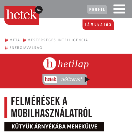
Profil
Támogatás
#
#
META
MESTERSÉGES INTELLIGENCIA
#
ENERGIAVÁLSÁG
hetilap
Felmérések a
mobilhasználatról
KÜTYÜK ÁRNYÉKÁBA MENEKÜLVE