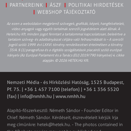
PARTNEREINK
ÁSZF
POLITIKAI HIRDETÉSEK
WEBSHOP TÁJÉKOZTATÓ
Az ezen a weboldalon megjelenő szövegek, grafikák, képek, hangfelvételek,
video anyagok vagy egyéb tartalmak szerzői jogvédelem alatt állnak. A
Hetek.hu Kft. minden jogot fenntart a tartalommal kapcsolatosan, beleértve a
tartalom szöveg- és adatbányászat céljára való felhasználását is – A szerzői
jogról szóló 1999. évi LXXVI. törvény rendelkezései értelmében a törvény
35/A. § (1) paragrafusa és a digitális szolgáltatások piacairól szóló európai
irányelv (Az Európai Parlament és a Tanács (EU) 2019/790 Irányelve) 4. cikke
alapján. © 2026 HETEK.HU Kft.
Nemzeti Média - és Hírközlési Hatóság, 1525 Budapest,
Pf. 75. | +36 1 457 7100 (telefon) | +36 1 356 5520
(fax) |
info@nmhh.hu
| www.nmhh.hu
Alapító-főszerkesztő: Németh Sándor - Founder Editor in
Chief: Németh Sándor. Kérdéseit, észrevételeit kérjük írja
meg címünkre:
hetek@hetek.hu
. - The photos contained in