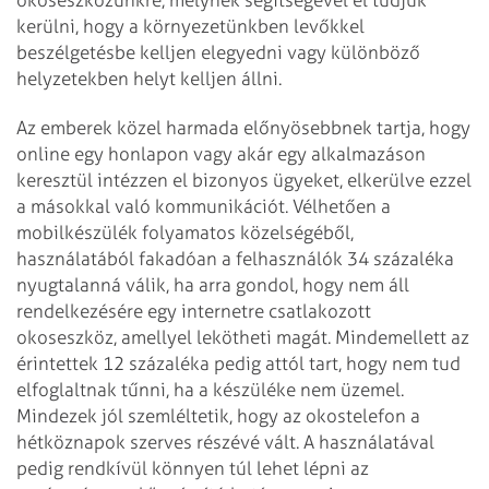
kerülni, hogy a környezetünkben levőkkel
beszélgetésbe kelljen elegyedni vagy különböző
helyzetekben helyt kelljen állni.
Az emberek közel harmada előnyösebbnek tartja, hogy
online egy honlapon vagy akár egy alkalmazáson
keresztül intézzen el bizonyos ügyeket, elkerülve ezzel
a másokkal való kommunikációt. Vélhetően a
mobilkészülék folyamatos közelségéből,
használatából fakadóan a felhasználók 34 százaléka
nyugtalanná válik, ha arra gondol, hogy nem áll
rendelkezésére egy internetre csatlakozott
okoseszköz, amellyel lekötheti magát. Mindemellett az
érintettek 12 százaléka pedig attól tart, hogy nem tud
elfoglaltnak tűnni, ha a készüléke nem üzemel.
Mindezek jól szemléltetik, hogy az okostelefon a
hétköznapok szerves részévé vált. A használatával
pedig rendkívül könnyen túl lehet lépni az