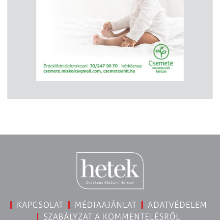
KAPCSOLAT
MÉDIAAJÁNLAT
ADATVÉDELEM
SZABÁLYZAT A KOMMENTELÉSRŐL