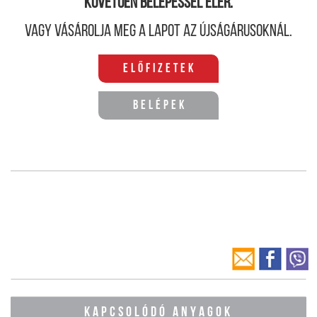
követően belépéssel elér.
Vagy vásárolja meg a lapot az újságárusoknál.
Előfizetek
Belépek
KAPCSOLÓDÓ ANYAGOK