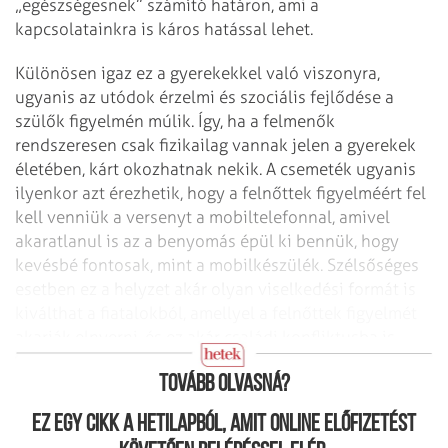
„egészségesnek” számító határon, ami a
kapcsolatainkra is káros hatással lehet.
Különösen igaz ez a gyerekekkel való viszonyra,
ugyanis az utódok érzelmi és szociális fejlődése a
szülők figyelmén múlik. Így, ha a felmenők
rendszeresen csak fizikailag vannak jelen a gyerekek
életében, kárt okozhatnak nekik. A csemeték ugyanis
ilyenkor azt érezhetik, hogy a felnőttek figyelméért fel
kell venniük a versenyt a mobiltelefonnal, amivel
akaratlanul is az a benyomás épül ki bennük, hogy
kevésbé fontosak, mint a mobilkészülék. Szélsőséges
esetben ez a helyzet akár olyan viselkedési formát is
kiválthat a fiatalokból, amellyel a felnőttek figyelmét
akarják elnyerni, és ez akár családi konfliktusba is
torkollhat.
Tovább olvasná?
Ez egy cikk a hetilapból, amit online előfizetést