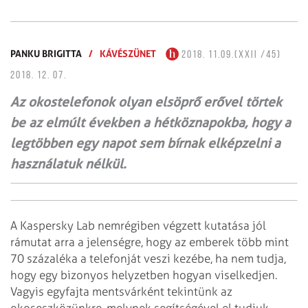
PANKU BRIGITTA
/
KÁVÉSZÜNET
2018. 11.09.(XXII /45)
2018. 12. 07.
Az okostelefonok olyan elsöprő erővel törtek
be az elmúlt években a hét­köz­napokba, hogy a
legtöbben egy napot sem bírnak elképzelni a
használatuk nélkül.
A Kaspersky Lab nemrégiben végzett kutatása jól
rámutat arra a jelenségre, hogy az emberek több mint
70 százaléka a telefonját veszi kezébe, ha nem tudja,
hogy egy bizonyos helyzetben hogyan viselkedjen.
Vagyis egyfajta mentsvárként tekintünk az
okoseszközünkre, melynek segítségével el tudjuk