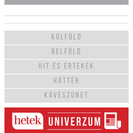
KÜLFÖLD
BELFÖLD
HIT ÉS ÉRTÉKEK
HÁTTÉR
KÁVÉSZÜNET