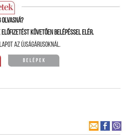
etlegesen szedett egyéb gyógyszerekkel.
 olvasná?
ne előfizetést követően belépéssel elér.
lapot az újságárusoknál.
Belépek