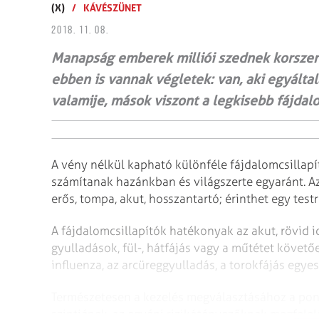
(X)
/
KÁVÉSZÜNET
2018. 11. 08.
Manapság emberek milliói szednek korszerű
ebben is vannak végletek: van, aki egyálta
valamije, mások viszont a legkisebb fájdal
A vény nélkül kapható különféle fájdalomcsillap
számítanak hazánkban és világszerte egyaránt. Az
erős, tompa, akut, hosszantartó; érinthet egy testr
A fájdalomcsillapítók hatékonyak az akut, rövid ide
gyulladások, fül-, hátfájás vagy a műtétet követőe
influenza, az arcüreggyulladás, a torokfájás egyes
Természetesen a kezelés megválasztásához a pont
szintjének, az egyéni rizikótényezőknek megfelelőe