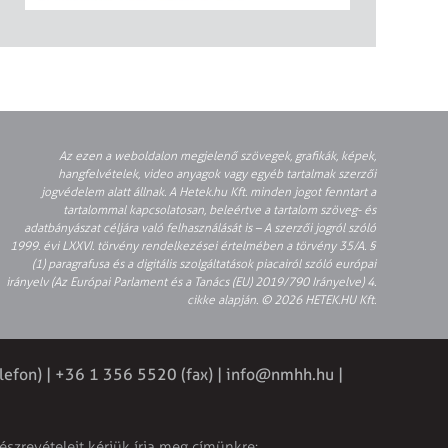
Az ezen a weboldalon megjelenő szövegek, grafikák, képek,
hangfelvételek, video anyagok vagy egyéb tartalmak szerzői
jogvédelem alatt állnak. A Hetek.hu Kft. minden jogot fenntart a
tartalommal kapcsolatosan, beleértve a tartalom szöveg- és
adatbányászat céljára való felhasználását is – A szerzői jogról szóló
1999. évi LXXVI. törvény rendelkezései értelmében a törvény 35/A. §
(1) paragrafusa és a digitális szolgáltatások piacairól szóló európai
irányelv (Az Európai Parlament és a Tanács (EU) 2019/790 Irányelve) 4.
cikke alapján. © 2026 HETEK.HU Kft.
lefon) | +36 1 356 5520 (fax) |
info@nmhh.hu
|
észrevételeit kérjük írja meg címünkre: