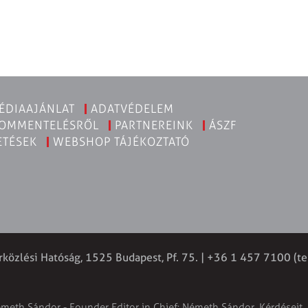
ÉDIAAJÁNLAT
ADATVÉDELEM
KOMMENTELÉSRŐL
PARTNEREINK
ÁSZF
ETÉSEK
WEBSHOP TÁJÉKOZTATÓ
rközlési Hatóság, 1525 Budapest, Pf. 75. | +36 1 457 7100 (te
émeth Sándor - Founder Editor in Chief: Németh Sándor. Kérdéseit, 