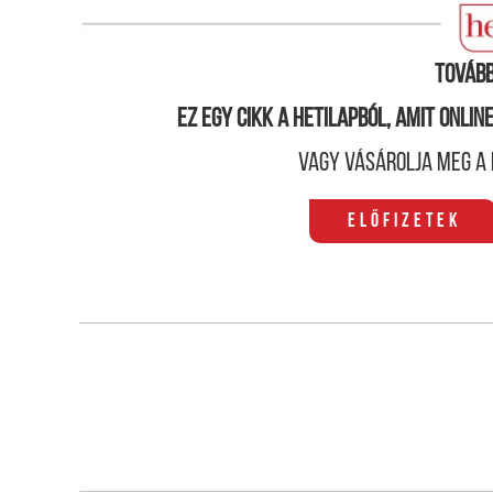
hogy a készítmény kölcsönhatásba léphet-e az es
Tovább
Ez egy cikk a hetilapból, amit onli
Vagy vásárolja meg a 
Előfizetek