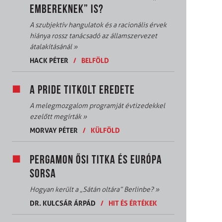
EMBEREKNEK” IS?
A szubjektív hangulatok és a racionális érvek
hiánya rossz tanácsadó az államszervezet
átalakításánál
»
HACK PÉTER
/
BELFÖLD
A PRIDE TITKOLT EREDETE
A melegmozgalom programját évtizedekkel
ezelőtt megírták
»
MORVAY PÉTER
/
KÜLFÖLD
PERGAMON ŐSI TITKA ÉS EURÓPA
SORSA
Hogyan került a „Sátán oltára” Berlinbe?
»
DR. KULCSÁR ÁRPÁD
/
HIT ÉS ÉRTÉKEK