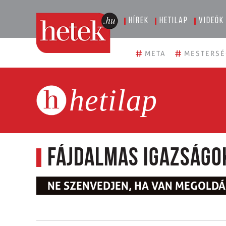
Hírek
Hetilap
Videók
#
#
META
MESTERSÉ
hetilap
Fájdalmas igazságo
NE SZENVEDJEN, HA VAN MEGOLDÁ