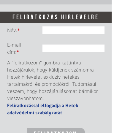
FELIRATKOZÁS HÍRLEVÉLRE
Név:
*
E-mail
cím:
*
A "feliratkozom" gombra kattintva
hozzájárulok, hogy küldjenek számomra
Hetek hírlevelet exkluzív hetekes
tartalmakról és promóciókról. Tudomásul
veszem, hogy hozzájárulásomat bármikor
visszavonhatom.
Feliratkozással elfogadja a Hetek
adatvédelmi szabályzatát
.