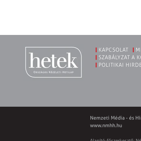
KAPCSOLAT
M
SZABÁLYZAT A 
POLITIKAI HIRD
Nemzeti Média - és Hí
www.nmhh.hu
Alapító-főszerkesztő: N