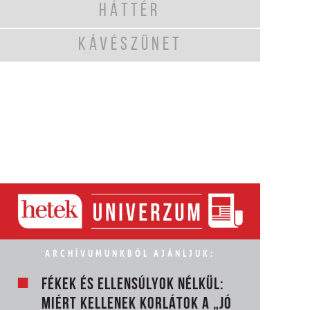
HÁTTÉR
KÁVÉSZÜNET
ARCHÍVUMUNKBÓL AJÁNLJUK:
FÉKEK ÉS ELLENSÚLYOK NÉLKÜL:
MIÉRT KELLENEK KORLÁTOK A „JÓ