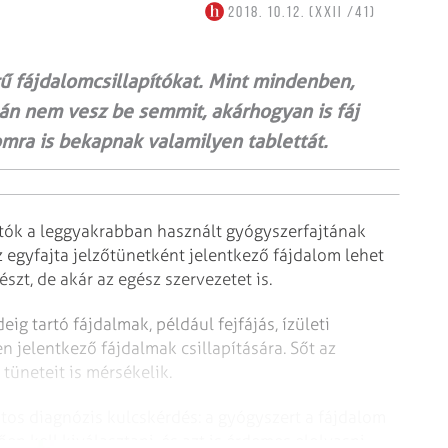
2018. 10.12. (XXII /41)
 fájdalomcsillapítókat. Mint mindenben,
lán nem vesz be semmit, akárhogyan is fáj
omra is bekapnak valamilyen tablettát.
ítók a leggyakrabban használt gyógyszerfajtának
 egyfajta jelzőtünetként jelentkező fájdalom lehet
észt, de akár az egész szervezetet is.
ig tartó fájdalmak, például fejfájás, ízületi
n jelentkező fájdalmak csillapítására. Sőt az
 tüneteit is mérsékelik.
os diagnózis kulcskérdés: a gyógyszert a fájdalom
n kell kiválasztani, és azt is érdemes elolvasni,