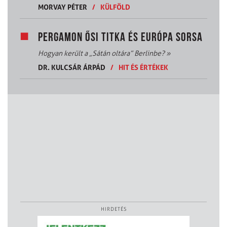
MORVAY PÉTER
/
KÜLFÖLD
PERGAMON ŐSI TITKA ÉS EURÓPA SORSA
Hogyan került a „Sátán oltára” Berlinbe?
»
DR. KULCSÁR ÁRPÁD
/
HIT ÉS ÉRTÉKEK
HIRDETÉS