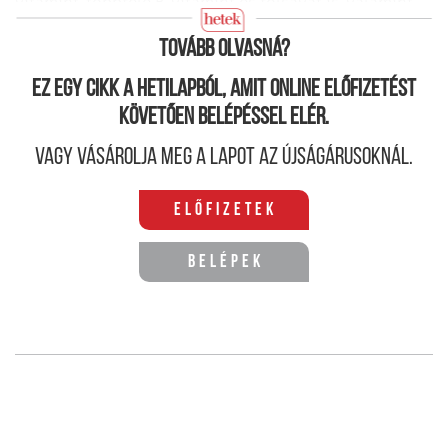
vitamint, többféle B-vitamint és folsavat is, valamint
kalciumot, cinket, mangánt, rezet, vasat, foszfort.
Tovább olvasná?
Ez egy cikk a hetilapból, amit online előfizetést
követően belépéssel elér.
Vagy vásárolja meg a lapot az újságárusoknál.
Előfizetek
Belépek