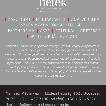
KAPCSOLAT
MÉDIAAJÁNLAT
ADATVÉDELEM
SZABÁLYZAT A KOMMENTELÉSRŐL
PARTNEREINK
ÁSZF
POLITIKAI HIRDETÉSEK
WEBSHOP TÁJÉKOZTATÓ
Az ezen a weboldalon megjelenő szövegek, grafikák, képek, hangfelvételek,
video anyagok vagy egyéb tartalmak szerzői jogvédelem alatt állnak. A
Hetek.hu Kft. minden jogot fenntart a tartalommal kapcsolatosan, beleértve a
tartalom szöveg- és adatbányászat céljára való felhasználását is – A szerzői
jogról szóló 1999. évi LXXVI. törvény rendelkezései értelmében a törvény
35/A. § (1) paragrafusa és a digitális szolgáltatások piacairól szóló európai
irányelv (Az Európai Parlament és a Tanács (EU) 2019/790 Irányelve) 4. cikke
alapján. © 2026 HETEK.HU Kft.
Nemzeti Média - és Hírközlési Hatóság, 1525 Budapest,
Pf. 75. | +36 1 457 7100 (telefon) | +36 1 356 5520
(fax) |
info@nmhh.hu
| www.nmhh.hu