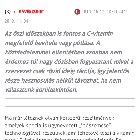
(X)
/
KÁVÉSZÜNET
2018. 10.12. (XXII /41)
2018. 11. 08.
Az őszi időszakban is fontos a C-vitamin
megfelelő bevitele vagy pótlása. A
közhiedelemmel ellentétben azonban nem
érdemes túl nagy dózisban fogyasztani, mivel a
szervezet csak rövid ideig tárolja, így jelentős
része hasznosulás nélkül távozhat, ha nem
választunk körültekintően.
Ma már léteznek olyan korszerű készítmények,
amelyek speciális úgynevezett „időszemcse”
technológiával készülnek, ami lehetővé teszi a vitamin