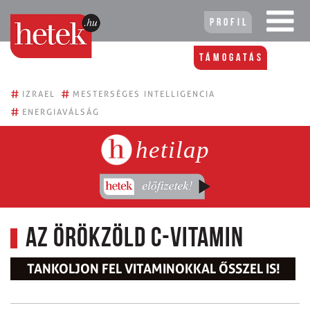
Profil
Támogatás
#
#
IZRAEL
MESTERSÉGES INTELLIGENCIA
#
ENERGIAVÁLSÁG
hetilap
Az örökzöld C-vitamin
TANKOLJON FEL VITAMINOKKAL ŐSSZEL IS!