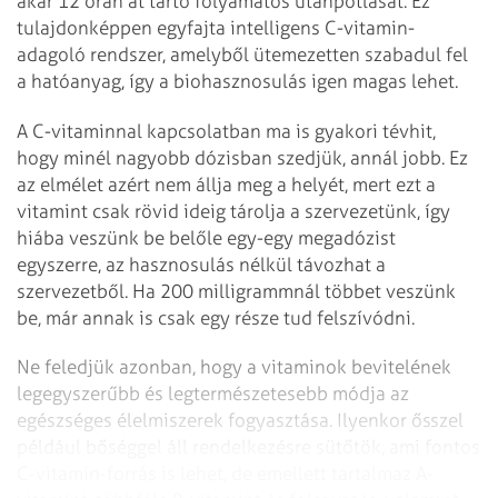
akár 12 órán át tartó folyamatos utánpótlását. Ez
tulajdonképpen egyfajta intelligens C-vitamin-
adagoló rendszer, amelyből ütemezetten szabadul fel
a hatóanyag, így a biohasznosulás igen magas lehet.
A C-vitaminnal kapcsolatban ma is gyakori tévhit,
hogy minél nagyobb dózisban szedjük, annál jobb. Ez
az elmélet azért nem állja meg a helyét, mert ezt a
vitamint csak rövid ideig tárolja a szervezetünk, így
hiába veszünk be belőle egy-egy megadózist
egyszerre, az hasznosulás nélkül távozhat a
szervezetből. Ha 200 milli­grammnál többet veszünk
be, már annak is csak egy része tud felszívódni.
Ne feledjük azonban, hogy a vitaminok bevitelének
legegyszerűbb és legtermészetesebb módja az
egészséges élelmiszerek fogyasztása. Ilyenkor ősszel
például bőséggel áll rendelkezésre sütőtök, ami fontos
C-vitamin-forrás is lehet, de emellett tartalmaz A-