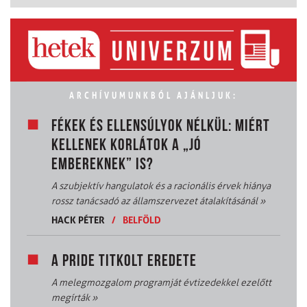
ARCHÍVUMUNKBÓL AJÁNLJUK:
FÉKEK ÉS ELLENSÚLYOK NÉLKÜL: MIÉRT
KELLENEK KORLÁTOK A „JÓ
EMBEREKNEK” IS?
A szubjektív hangulatok és a racionális érvek hiánya
rossz tanácsadó az államszervezet átalakításánál
»
HACK PÉTER
/
BELFÖLD
A PRIDE TITKOLT EREDETE
A melegmozgalom programját évtizedekkel ezelőtt
megírták
»