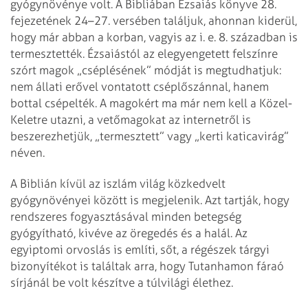
gyógynövénye volt. A Bibliában Ézsaiás könyve 28.
fejezetének 24–27. versében találjuk, ahonnan kiderül,
hogy már abban a korban, vagyis az i. e. 8. században is
termesztették. Ézsaiástól az elegyengetett felszínre
szórt magok „cséplésének” módját is megtudhatjuk:
nem állati erővel vontatott cséplőszánnal, hanem
bottal csépelték. A magokért ma már nem kell a Közel-
Keletre utazni, a vetőmagokat az internetről is
beszerezhetjük, „termesztett” vagy „kerti katicavirág”
néven.
A Biblián kívül az iszlám világ közkedvelt
gyógynövényei között is megjelenik. Azt tartják, hogy
rendszeres fogyasztásával minden betegség
gyógyítható, kivéve az öregedés és a halál. Az
egyiptomi orvoslás is említi, sőt, a régészek tárgyi
bizonyítékot is találtak arra, hogy Tutanhamon fáraó
sírjánál be volt készítve a túlvilági élethez.