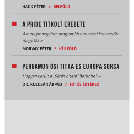
HACK PÉTER
/
BELFÖLD
A PRIDE TITKOLT EREDETE
A melegmozgalom programját évtizedekkel ezelőtt
megírták
»
MORVAY PÉTER
/
KÜLFÖLD
PERGAMON ŐSI TITKA ÉS EURÓPA SORSA
Hogyan került a „Sátán oltára” Berlinbe?
»
DR. KULCSÁR ÁRPÁD
/
HIT ÉS ÉRTÉKEK