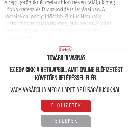
A régi görögöknél melanthion néven találjuk meg
Hippokratész és Dioszkoridész leírásaiban. A
rómaiaknál pedig idősebb Plinius Naturalis
Historiájában található meg, gith néven. A leírás
szerint a kígyók és skorpiók marása elleni
gyógyszerként alkalmazták, méz és ecet keverékében.
(Egy esetleges kígyómarás esetén ezt azért nem
javasolnánk.)
Tovább olvasná?
Ez egy cikk a hetilapból, amit online előfizetést
követően belépéssel elér.
Vagy vásárolja meg a lapot az újságárusoknál.
Előfizetek
Belépek