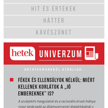
HIT ÉS ÉRTÉKEK
HÁTTÉR
KÁVÉSZÜNET
ARCHÍVUMUNKBÓL AJÁNLJUK:
FÉKEK ÉS ELLENSÚLYOK NÉLKÜL: MIÉRT
KELLENEK KORLÁTOK A „JÓ
EMBEREKNEK” IS?
A szubjektív hangulatok és a racionális érvek hiánya
rossz tanácsadó az államszervezet átalakításánál
»