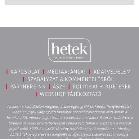
KAPCSOLAT
MÉDIAAJÁNLAT
ADATVÉDELEM
SZABÁLYZAT A KOMMENTELÉSRŐL
PARTNEREINK
ÁSZF
POLITIKAI HIRDETÉSEK
WEBSHOP TÁJÉKOZTATÓ
Az ezen a weboldalon megjelenő szövegek, grafikák, képek, hangfelvételek,
video anyagok vagy egyéb tartalmak szerzői jogvédelem alatt állnak. A
Hetek.hu Kft. minden jogot fenntart a tartalommal kapcsolatosan, beleértve a
tartalom szöveg- és adatbányászat céljára való felhasználását is – A szerzői
jogról szóló 1999. évi LXXVI. törvény rendelkezései értelmében a törvény
35/A. § (1) paragrafusa és a digitális szolgáltatások piacairól szóló európai