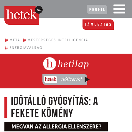
Profil
Támogatás
#
#
META
MESTERSÉGES INTELLIGENCIA
#
ENERGIAVÁLSÁG
hetilap
Időtálló gyógyítás: a
fekete kömény
MEGVAN AZ ALLERGIA ELLENSZERE?