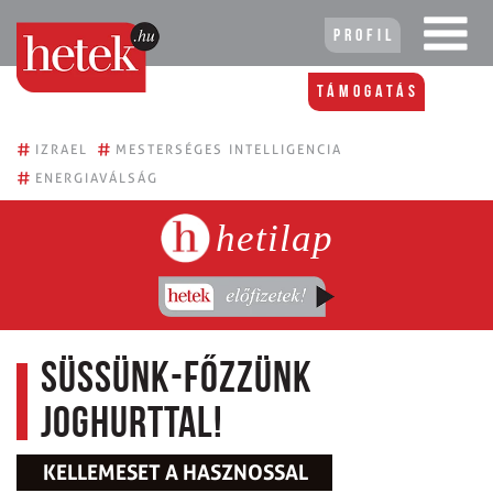
Profil
Támogatás
#
#
IZRAEL
MESTERSÉGES INTELLIGENCIA
#
ENERGIAVÁLSÁG
hetilap
Süssünk-főzzünk
joghurttal!
KELLEMESET A HASZNOSSAL