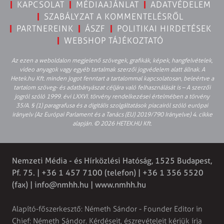
KAPCSOLAT
MÉDIAAJÁNLAT
ADATVÉDELEM
SZABÁLYZAT A KOMMENTELÉSRŐL
PARTNEREINK
ÁSZF
POLITIKAI HIRDETÉSEK
WEBSHOP TÁJÉKOZTATÓ
Az ezen a weboldalon megjelenő szövegek, grafikák, képek, hangfelvételek,
video anyagok vagy egyéb tartalmak szerzői jogvédelem alatt állnak. A
Hetek.hu Kft. minden jogot fenntart a tartalommal kapcsolatosan, beleértve a
tartalom szöveg- és adatbányászat céljára való felhasználását is – A szerzői
jogról szóló 1999. évi LXXVI. törvény rendelkezései értelmében a törvény
35/A. § (1) paragrafusa és a digitális szolgáltatások piacairól szóló európai
irányelv (Az Európai Parlament és a Tanács (EU) 2019/790 Irányelve) 4. cikke
alapján. © 2026 HETEK.HU Kft.
Nemzeti Média - és Hírközlési Hatóság, 1525 Budapest,
Pf. 75. | +36 1 457 7100 (telefon) | +36 1 356 5520
(fax) |
info@nmhh.hu
| www.nmhh.hu
Alapító-főszerkesztő: Németh Sándor - Founder Editor in
Chief: Németh Sándor. Kérdéseit, észrevételeit kérjük írja