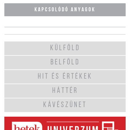
KAPCSOLÓDÓ ANYAGOK
KÜLFÖLD
BELFÖLD
HIT ÉS ÉRTÉKEK
HÁTTÉR
KÁVÉSZÜNET