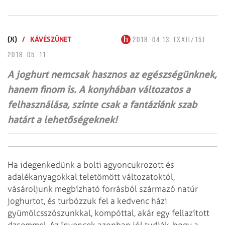
(X)
/
KÁVÉSZÜNET
2018. 04.13. (XXII/15)
2018. 05. 11.
A joghurt nemcsak hasznos az egészségünknek,
hanem finom is. A konyhában változatos a
felhasználása, szinte csak a fantáziánk szab
határt a lehetőségeknek!
Ha idegenkedünk a bolti agyoncukrozott és
adalékanyagokkal teletömött változatoktól,
vásároljunk megbízható forrásból származó natúr
joghurtot, és turbózzuk fel a kedvenc házi
gyümölcsszószunkkal, kompóttal, akár egy fellazított
dzsemmel. Az ínyencek azonban jól tudják, hogy a