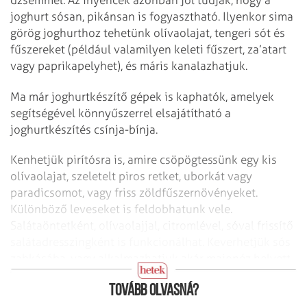
joghurt sósan, pikánsan is fogyasztható. Ilyenkor sima
görög joghurthoz tehetünk olívaolajat, tengeri sót és
fűszereket (például valamilyen keleti fűszert, za’atart
vagy paprikapelyhet), és máris kanalazhatjuk.
Ma már joghurtkészítő gépek is kaphatók, amelyek
segítségével könnyűszerrel elsajátítható a
joghurtkészítés csínja-bínja.
Kenhetjük pirítósra is, amire csöpögtessünk egy kis
olívaolajat, szeletelt piros retket, uborkát vagy
paradicsomot, vagy friss zöldfűszernövényeket.
Különböző leveseket is feldobhatunk vele.
Salátaöntetként, olívaolajjal, citromlével, sóval frissítő
saláta­dresszingként is funkcionálhat. Keverhetjük sós
zabkásába, vagy alkalmazhatjuk akár majonéz helyett
is.
Tovább olvasná?