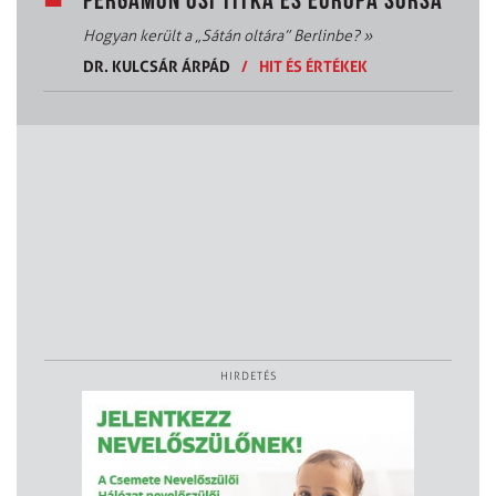
PERGAMON ŐSI TITKA ÉS EURÓPA SORSA
Hogyan került a „Sátán oltára” Berlinbe?
»
DR. KULCSÁR ÁRPÁD
/
HIT ÉS ÉRTÉKEK
HIRDETÉS