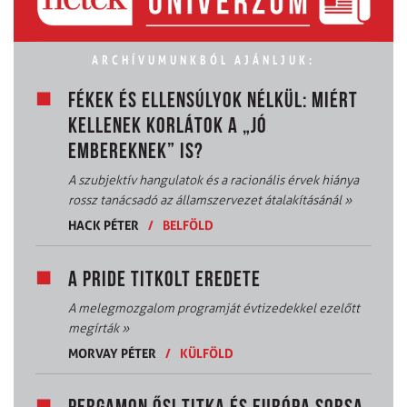
ARCHÍVUMUNKBÓL AJÁNLJUK:
FÉKEK ÉS ELLENSÚLYOK NÉLKÜL: MIÉRT
KELLENEK KORLÁTOK A „JÓ
EMBEREKNEK” IS?
A szubjektív hangulatok és a racionális érvek hiánya
rossz tanácsadó az államszervezet átalakításánál
»
HACK PÉTER
/
BELFÖLD
A PRIDE TITKOLT EREDETE
A melegmozgalom programját évtizedekkel ezelőtt
megírták
»
MORVAY PÉTER
/
KÜLFÖLD