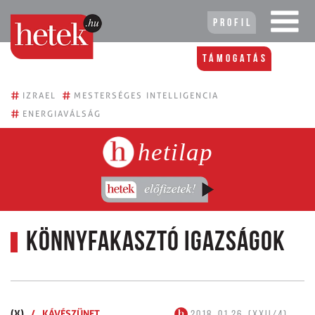
Profil
Támogatás
#
#
IZRAEL
MESTERSÉGES INTELLIGENCIA
#
ENERGIAVÁLSÁG
hetilap
Könnyfakasztó igazságok
(X)
/
KÁVÉSZÜNET
2018. 01.26. (XXII/4)