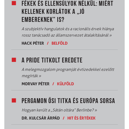
FÉKEK ÉS ELLENSÚLYOK NÉLKÜL: MIÉRT
KELLENEK KORLÁTOK A „JÓ
EMBEREKNEK” IS?
A szubjektív hangulatok és a racionális érvek hiánya
rossz tanácsadó az államszervezet átalakításánál
»
HACK PÉTER
/
BELFÖLD
A PRIDE TITKOLT EREDETE
A melegmozgalom programját évtizedekkel ezelőtt
megírták
»
MORVAY PÉTER
/
KÜLFÖLD
PERGAMON ŐSI TITKA ÉS EURÓPA SORSA
Hogyan került a „Sátán oltára” Berlinbe?
»
DR. KULCSÁR ÁRPÁD
/
HIT ÉS ÉRTÉKEK