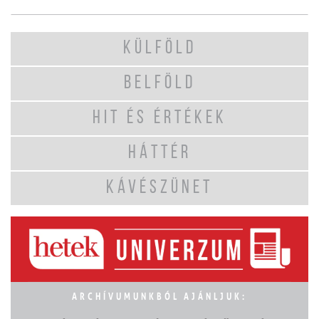
KÜLFÖLD
BELFÖLD
HIT ÉS ÉRTÉKEK
HÁTTÉR
KÁVÉSZÜNET
ARCHÍVUMUNKBÓL AJÁNLJUK: