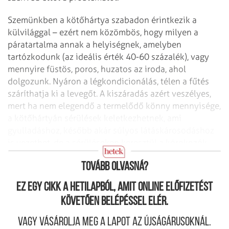
Szemünkben a kötőhártya szabadon érintkezik a
külvilággal – ezért nem közömbös, hogy milyen a
páratartalma annak a helyiségnek, amelyben
tartózkodunk (az ideális érték 40-60 százalék), vagy
mennyire füstös, poros, huzatos az iroda, ahol
dolgozunk. Nyáron a légkondicionálás, télen a fűtés
száríthatja ki a levegőt. A kiszáradás azért veszélyes,
mert ha nem elegendő a termelődő könny mennyisége,
a kötőhártyán sérülések keletkezhetnek, ami
gyulladáshoz, később akár súlyos látáskárosodáshoz
is vezethet, de a sérüléseken keresztül a kórokozók
előtt is megnyílik az út.
Tovább olvasná?
Ez egy cikk a hetilapból, amit online előfizetést
követően belépéssel elér.
Vagy vásárolja meg a lapot az újságárusoknál.