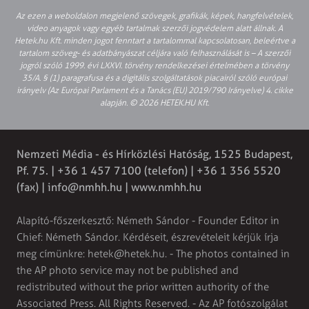
Az ezen a weboldalon megjelenő szövegek, grafikák, képek, hangfelvételek,
video anyagok vagy egyéb tartalmak szerzői jogvédelem alatt állnak. A
Hetek.hu Kft. minden jogot fenntart a tartalommal kapcsolatosan, beleértve a
tartalom szöveg- és adatbányászat céljára való felhasználását is – A szerzői
jogról szóló 1999. évi LXXVI. törvény rendelkezései értelmében a törvény
35/A. § (1) paragrafusa és a digitális szolgáltatások piacairól szóló európai
irányelv (Az Európai Parlament és a Tanács (EU) 2019/790 Irányelve) 4. cikke
alapján. © 2026 HETEK.HU Kft.
Nemzeti Média - és Hírközlési Hatóság, 1525 Budapest,
Pf. 75. | +36 1 457 7100 (telefon) | +36 1 356 5520
(fax) |
info@nmhh.hu
| www.nmhh.hu
Alapító-főszerkesztő: Németh Sándor - Founder Editor in
Chief: Németh Sándor. Kérdéseit, észrevételeit kérjük írja
meg címünkre:
hetek@hetek.hu
. - The photos contained in
the AP photo service may not be published and
redistributed without the prior written authority of the
Associated Press. All Rights Reserved. - Az AP fotószolgálat