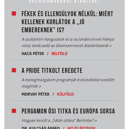
ARCHÍVUMUNKBÓL AJÁNLJUK:
FÉKEK ÉS ELLENSÚLYOK NÉLKÜL: MIÉRT
KELLENEK KORLÁTOK A „JÓ
EMBEREKNEK” IS?
A szubjektív hangulatok és a racionális érvek hiánya
rossz tanácsadó az államszervezet átalakításánál
»
HACK PÉTER
/
BELFÖLD
A PRIDE TITKOLT EREDETE
A melegmozgalom programját évtizedekkel ezelőtt
megírták
»
MORVAY PÉTER
/
KÜLFÖLD
PERGAMON ŐSI TITKA ÉS EURÓPA SORSA
Hogyan került a „Sátán oltára” Berlinbe?
»
DR. KULCSÁR ÁRPÁD
/
HIT ÉS ÉRTÉKEK