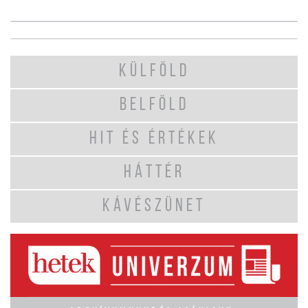
KÜLFÖLD
BELFÖLD
HIT ÉS ÉRTÉKEK
HÁTTÉR
KÁVÉSZÜNET