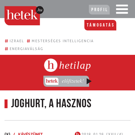
Profil
Támogatás
#
#
IZRAEL
MESTERSÉGES INTELLIGENCIA
#
ENERGIAVÁLSÁG
hetilap
Joghurt, a hasznos
(X)
/
KÁVÉSZÜNET
2018. 01.26. (XXII/4)