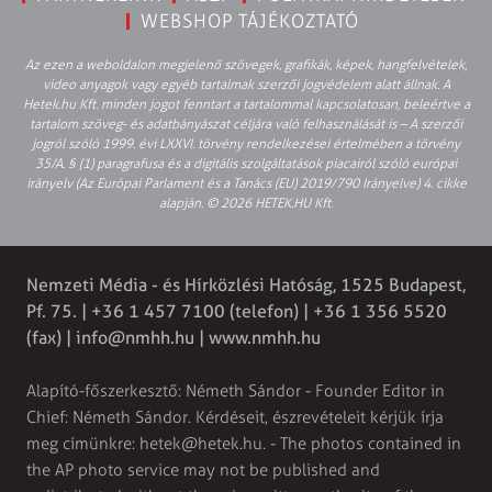
WEBSHOP TÁJÉKOZTATÓ
Az ezen a weboldalon megjelenő szövegek, grafikák, képek, hangfelvételek,
video anyagok vagy egyéb tartalmak szerzői jogvédelem alatt állnak. A
Hetek.hu Kft. minden jogot fenntart a tartalommal kapcsolatosan, beleértve a
tartalom szöveg- és adatbányászat céljára való felhasználását is – A szerzői
jogról szóló 1999. évi LXXVI. törvény rendelkezései értelmében a törvény
35/A. § (1) paragrafusa és a digitális szolgáltatások piacairól szóló európai
irányelv (Az Európai Parlament és a Tanács (EU) 2019/790 Irányelve) 4. cikke
alapján. © 2026 HETEK.HU Kft.
Nemzeti Média - és Hírközlési Hatóság, 1525 Budapest,
Pf. 75. | +36 1 457 7100 (telefon) | +36 1 356 5520
(fax) |
info@nmhh.hu
| www.nmhh.hu
Alapító-főszerkesztő: Németh Sándor - Founder Editor in
Chief: Németh Sándor. Kérdéseit, észrevételeit kérjük írja
meg címünkre:
hetek@hetek.hu
. - The photos contained in
the AP photo service may not be published and