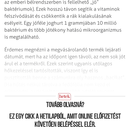
az emberi bélrendszerben is fellelhető „jó”
baktériumok). Ezek hosszú távon segítik a vitaminok
felszívódását és csökkentik a rák kialakulásának
esélyeit. Egy jóféle joghurt 1 grammjában 10 millió
baktérium és több jótékony hatású mikroorganizmus
is megtalálható.
Érdemes megnézni a megvásárolandó termék lejárati
dátumát, mert ha az időpont igen távoli, az nem sok jót
árul el a termékről. Ezek szerint ugyan­is utólagos
hőkezeléssel tartósították, viszont így el is
pusztították benne a számunkra oly hasznos „bacikat”.
(Ha hűtés nélkül tárolva a fedőfólia nem kezd el
púposodni, a vásárolt termék több adalékanyagot
tartalmaz, mint élőflórát.)
Tovább olvasná?
Ez egy cikk a hetilapból, amit online előfizetést
követően belépéssel elér.