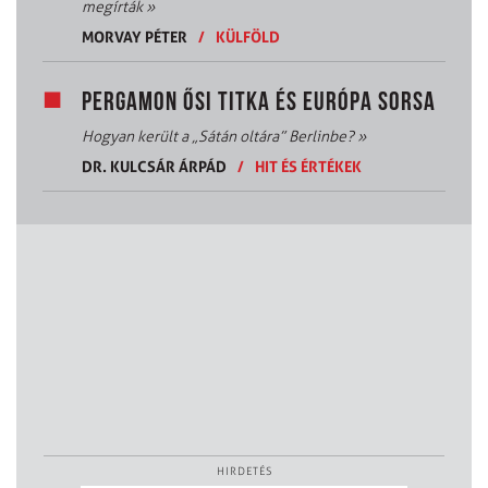
megírták
»
MORVAY PÉTER
/
KÜLFÖLD
PERGAMON ŐSI TITKA ÉS EURÓPA SORSA
Hogyan került a „Sátán oltára” Berlinbe?
»
DR. KULCSÁR ÁRPÁD
/
HIT ÉS ÉRTÉKEK
HIRDETÉS