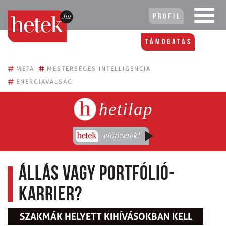
Profil
Támogatás
#
#
META
MESTERSÉGES INTELLIGENCIA
#
ENERGIAVÁLSÁG
hetilap
Állás vagy portfólió-
karrier?
SZAKMÁK HELYETT KIHÍVÁSOKBAN KELL