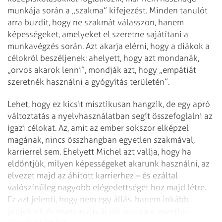
munkája során a „szakma” kifejezést. Minden tanulót
arra buzdít, hogy ne szakmát válasszon, hanem
képességeket, amelyeket el szeretne sajátítani a
munkavégzés során. Azt akarja elérni, hogy a diákok a
célokról beszéljenek: ahelyett, hogy azt mondanák,
„orvos akarok lenni”, mondják azt, hogy „empátiát
szeretnék használni a gyógyítás területén”.
Lehet, hogy ez kicsit misztikusan hangzik, de egy apró
változtatás a nyelvhasználatban segít összefoglalni az
igazi célokat. Az, amit az ember sokszor elképzel
magának, nincs összhangban egyetlen szakmával,
karrierrel sem. Ehelyett Michel azt vallja, hogy ha
eldöntjük, milyen képességeket akarunk használni, az
elvezet majd az áhított karrierhez – és ezáltal
valószínűleg nagyobb elégedettséget hoz majd létre.
Ez azt jelenti, hogy nem egy állás, hanem inkább
projektek és munkaszituációk sorozata vezethet