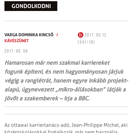
GONDOLKODNI
VARGA DOMINIKA KINCSŐ
/
2017. 05.12.
KÁVÉSZÜNET
(XXI/19)
2017. 06. 08.
Hamarosan már nem szakmai karriereket
fogunk építeni, és nem hagyományosan járjuk
végig a ranglétrát, hanem egyre inkább projekt-
alapú, úgynevezett „mikro-állásokban” látják a
jövőt a szakemberek – írja a BBC.
Az ottawai karriertanács-adó, Jean-Philippe Michel, aki
középiskolásokkal foglalkozik, már nem használja