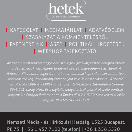
KAPCSOLAT
MÉDIAAJÁNLAT
ADATVÉDELEM
SZABÁLYZAT A KOMMENTELÉSRŐL
PARTNEREINK
ÁSZF
POLITIKAI HIRDETÉSEK
WEBSHOP TÁJÉKOZTATÓ
Az ezen a weboldalon megjelenő szövegek, grafikák, képek, hangfelvételek,
video anyagok vagy egyéb tartalmak szerzői jogvédelem alatt állnak. A
Hetek.hu Kft. minden jogot fenntart a tartalommal kapcsolatosan, beleértve a
tartalom szöveg- és adatbányászat céljára való felhasználását is – A szerzői
jogról szóló 1999. évi LXXVI. törvény rendelkezései értelmében a törvény
35/A. § (1) paragrafusa és a digitális szolgáltatások piacairól szóló európai
irányelv (Az Európai Parlament és a Tanács (EU) 2019/790 Irányelve) 4. cikke
alapján. © 2026 HETEK.HU Kft.
Nemzeti Média - és Hírközlési Hatóság, 1525 Budapest,
Pf. 75. | +36 1 457 7100 (telefon) | +36 1 356 5520