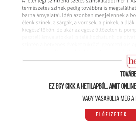
A jelenlegi színtrend széles színskálából merít. A
természetes színek pedig továbbra is megtalálható
barna árnyalatai. Idén azonban megjelennek a bo
élénk színek, a sárgák, a vörösek, a pinkek, a lil
kiegészítőkön, de akár az egész öltözeten is pomp
pasztell árnyalatokkal is találkozhatunk, de divat
szintén a hetvenes éveket tükrözi: geometrikus o
neonszínű hullámvonalak, hímzett virágok, folklór
skótkocka, a tyúklábmotívum és a tweed.
Tovább
Ez egy cikk a hetilapból, amit onli
Vagy vásárolja meg a 
Előfizetek