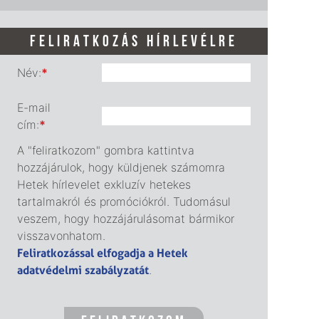
FELIRATKOZÁS HÍRLEVÉLRE
Név:
*
E-mail
cím:
*
A "feliratkozom" gombra kattintva
hozzájárulok, hogy küldjenek számomra
Hetek hírlevelet exkluzív hetekes
tartalmakról és promóciókról. Tudomásul
veszem, hogy hozzájárulásomat bármikor
visszavonhatom.
Feliratkozással elfogadja a Hetek
adatvédelmi szabályzatát
.