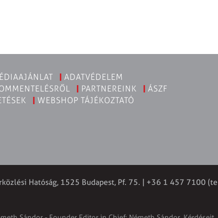
ÉDIAAJÁNLAT
ADATVÉDELEM
KOMMENTELÉSRŐL
PARTNEREINK
ÁSZF
ETÉSEK
WEBSHOP TÁJÉKOZTATÓ
rközlési Hatóság, 1525 Budapest, Pf. 75. | +36 1 457 7100 (te
émeth Sándor - Founder Editor in Chief: Németh Sándor. Kérdéseit, 