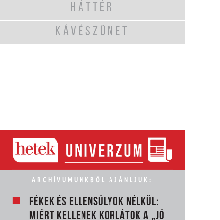
HÁTTÉR
KÁVÉSZÜNET
ARCHÍVUMUNKBÓL AJÁNLJUK:
FÉKEK ÉS ELLENSÚLYOK NÉLKÜL:
MIÉRT KELLENEK KORLÁTOK A „JÓ