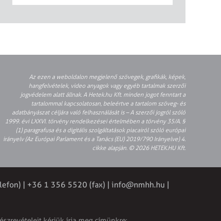
Az ezen a weboldalon megjelenő szövegek, grafikák, képek,
hangfelvételek, video anyagok vagy egyéb tartalmak szerzői
jogvédelem alatt állnak. A Hetek.hu Kft. minden jogot fenntart a
tartalommal kapcsolatosan, beleértve a tartalom szöveg- és
adatbányászat céljára való felhasználását is – A szerzői jogról szóló
1999. évi LXXVI. törvény rendelkezései értelmében a törvény 35/A. §
(1) paragrafusa és a digitális szolgáltatások piacairól szóló európai
irányelv (Az Európai Parlament és a Tanács (EU) 2019/790 Irányelve) 4.
cikke alapján. © 2026 HETEK.HU Kft.
lefon) | +36 1 356 5520 (fax) |
info@nmhh.hu
|
észrevételeit kérjük írja meg címünkre: