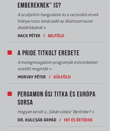
EMBEREKNEK” IS?
A szubjektív hangulatok és a racionális érvek
hiánya rossz tanácsadó az államszervezet
átalakításánál
»
HACK PÉTER
/
BELFÖLD
A PRIDE TITKOLT EREDETE
A melegmozgalom programját évtizedekkel
ezelőtt megírták
»
MORVAY PÉTER
/
KÜLFÖLD
PERGAMON ŐSI TITKA ÉS EURÓPA
SORSA
Hogyan került a „Sátán oltára” Berlinbe?
»
DR. KULCSÁR ÁRPÁD
/
HIT ÉS ÉRTÉKEK