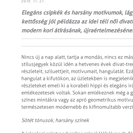
2015. 11. 27.
Elegáns csipkék és harsány motívumok, lágy
kettősség jól példázza az idei téli női di
modern kori átírásának, újraértelmezésének
Nincs új a nap alatt, tartja a mondás, nincs ez 
stílusjegyek közül idén a hetvenes évek divat­­-
részleteit, sziluettjeit, motívumait, hangulatát. Ez
hangulat a kifutókon, az üzletekben is megjelenik
részleteket emeli ki a korabeli hippi és elegáns 
emlékezetesek voltak. Sokan emlékeznek még a g
színes mintákra vagy az apró geometrikus motívu
természetesen modernebb és kifinomultabb verz
Sötét tónusok, harsány színek