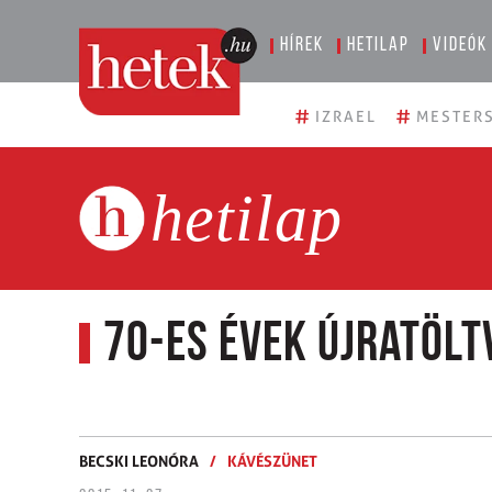
Hírek
Hetilap
Videók
#
#
IZRAEL
MESTERS
hetilap
70-es évek újratölt
BECSKI LEONÓRA
/
KÁVÉSZÜNET