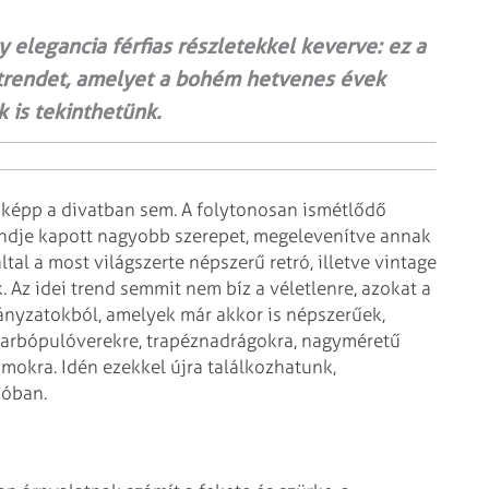
 elegancia férfias részletekkel keverve: ez a
vattrendet, amelyet a bohém hetvenes évek
 is tekinthetünk.
másképp a divatban sem. A folytonosan ismétlődő
trendje kapott nagyobb szerepet, megelevenítve annak
által a most világszerte népszerű retró, illetve vintage
. Az idei trend semmit nem bíz a véletlenre, azokat a
irányzatokból, amelyek már akkor is népszerűek,
arbópulóverekre, trapéznadrágokra, nagyméretű
mokra. Idén ezekkel újra találkozhatunk,
ióban.