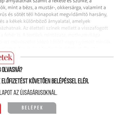
lap árnyalatnak számít a fekete és szürke, a
k, mint a bézs, a mustár-, okkersárga, valamint a
rús és sötét téli hónapokat megvidámító harsány,
ák és a kékek különböző árnyalatai, amelyek
ázhatnak. Az életteli színek mellett a visszafogott
 a fehér is. A textilek mintázata, motívumvilága
p-art művészetet idéző kötött vagy nyomott minták,
elemek tarkítják a textileket, bőröket. Divat a
 olvasná?
ne előfizetést követően belépéssel elér.
lapot az újságárusoknál.
Belépek