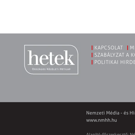
KAPCSOLAT
M
SZABÁLYZAT A 
POLITIKAI HIRD
Nemzeti Média - és Hí
www.nmhh.hu
Alapító-főszerkesztő: N