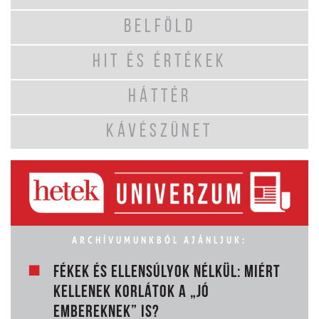
BELFÖLD
HIT ÉS ÉRTÉKEK
HÁTTÉR
KÁVÉSZÜNET
ARCHÍVUMUNKBÓL AJÁNLJUK:
FÉKEK ÉS ELLENSÚLYOK NÉLKÜL: MIÉRT
KELLENEK KORLÁTOK A „JÓ
EMBEREKNEK” IS?