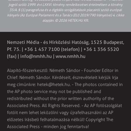
jogról szóló 1999. évi LXXVI. törvény rendelkezései értelmében a törvény
35/A. § (1) paragrafusa és a digitális szolgáltatások piacairól szóló európai
irányelv (Az Európai Parlament és a Tanács (EU) 2019/790 Irányelve) 4. cikke
alapján. © 2026 HETEK.HU Kft.
Nemzeti Média - és Hírközlési Hatóság, 1525 Budapest,
Pf. 75. | +36 1 457 7100 (telefon) | +36 1 356 5520
(fax) |
info@nmhh.hu
| www.nmhh.hu
Alapító-főszerkesztő: Németh Sándor - Founder Editor in
Chief: Németh Sándor. Kérdéseit, észrevételeit kérjük írja
meg címünkre:
hetek@hetek.hu
. - The photos contained in
the AP photo service may not be published and
redistributed without the prior written authority of the
Associated Press. All Rights Reserved. - Az AP fotószolgálat
fotóit nem lehet leközölni vagy újrafelhasználni az AP
előzetes írásbeli felhatalmazása nélkül! Copyright The
Associated Press - minden jog fenntartva!