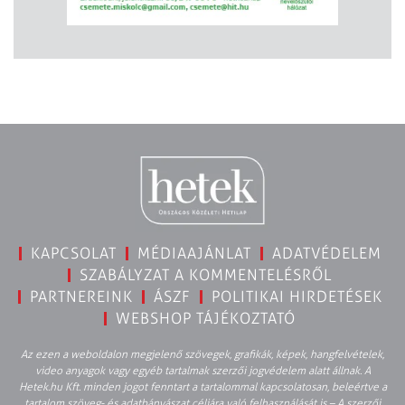
KAPCSOLAT
MÉDIAAJÁNLAT
ADATVÉDELEM
SZABÁLYZAT A KOMMENTELÉSRŐL
PARTNEREINK
ÁSZF
POLITIKAI HIRDETÉSEK
WEBSHOP TÁJÉKOZTATÓ
Az ezen a weboldalon megjelenő szövegek, grafikák, képek, hangfelvételek,
video anyagok vagy egyéb tartalmak szerzői jogvédelem alatt állnak. A
Hetek.hu Kft. minden jogot fenntart a tartalommal kapcsolatosan, beleértve a
tartalom szöveg- és adatbányászat céljára való felhasználását is – A szerzői