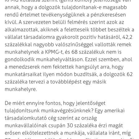
annak, hogy a dolgozók tulajdonítanak-e magasabb
rendű értelmet tevékenységüknek a pénzkeresésen
kívül. A szervezeten belüli felmérés szerint azok az
alkalmazottak, akiknek a feletteseik többet beszéltek a
vállalat társadalomra gyakorolt pozitív hatásáról, 42,2
százalékkal nagyobb valószínűséggel vallották remek
munkahelynek a KPMG-t, és 68 százalékuk nem is
gondolkodik munkahelyváltáson. Ezzel szemben, ahol
a menedzserek nem fektettek hangsúlyt arra, hogy
munkatársaikat ilyen módon buzdítsák, a dolgozók 62
százaléka tervezi a továbblépést egy másik
munkahelyre.
De miért ennyire fontos, hogy jelentőséget
tulajdonítsunk munkavégzésünknek? Egy amerikai
társadalomkutató cég szerint az ország
munkavállalóinak csupán 30 százaléka érzi magát
erősen elkötelezettnek a munkája, vállalata iránt, míg