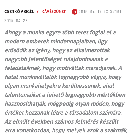
CSERKÓ ABIGÉL
/
KÁVÉSZÜNET
2015. 04. 17. (XIX/16)
2015. 04. 23.
Ahogy a munka egyre több teret foglal el a
modern emberek mindennapjaiban, úgy
erősödik az igény, hogy az alkalmazottak
nagyobb jelentőséget tulajdonítsanak a
feladataiknak, hogy motiváltak maradjanak. A
fiatal munkavállalók legnagyobb vágya, hogy
olyan munkahelyekre kerülhessenek, ahol
talentumaikat a lehető legnagyobb mértékben
hasznosíthatják, mégpedig olyan módon, hogy
értéket hozzanak létre a társadalom számára.
Az elmúlt években számos felmérés készült
arra vonatkozóan, hogy melyek azok a szakmák,