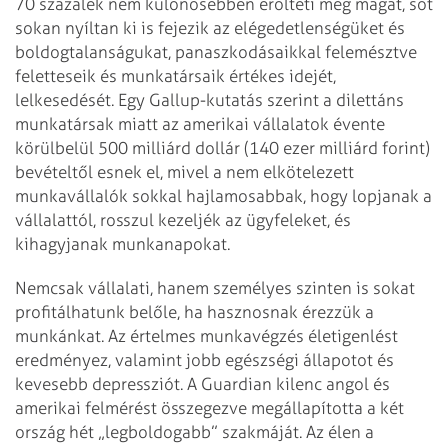
70 százalék nem különösebben erőlteti meg magát, sőt
sokan nyíltan ki is fejezik az elégedetlenségüket és
boldogtalanságukat, panaszkodásaikkal felemésztve
feletteseik és munkatársaik értékes idejét,
lelkesedését. Egy Gallup-kutatás szerint a dilettáns
munkatársak miatt az amerikai vállalatok évente
körülbelül 500 milliárd dollár (140 ezer milliárd forint)
bevételtől esnek el, mivel a nem elkötelezett
munkavállalók sokkal hajlamosabbak, hogy lopjanak a
vállalattól, rosszul kezeljék az ügyfeleket, és
kihagyjanak munkanapokat.
Nemcsak vállalati, hanem személyes szinten is sokat
profitálhatunk belőle, ha hasznosnak érezzük a
munkánkat. Az értelmes munkavégzés életigenlést
eredményez, valamint jobb egészségi állapotot és
kevesebb depressziót. A Guardian kilenc angol és
amerikai felmérést összegezve megállapította a két
ország hét „legboldogabb” szakmáját. Az élen a