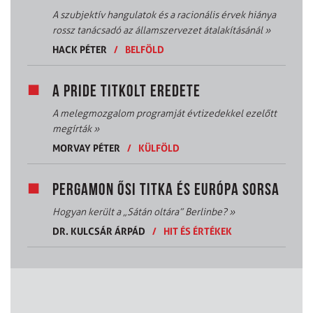
A szubjektív hangulatok és a racionális érvek hiánya
rossz tanácsadó az államszervezet átalakításánál
»
HACK PÉTER
/
BELFÖLD
A PRIDE TITKOLT EREDETE
A melegmozgalom programját évtizedekkel ezelőtt
megírták
»
MORVAY PÉTER
/
KÜLFÖLD
PERGAMON ŐSI TITKA ÉS EURÓPA SORSA
Hogyan került a „Sátán oltára” Berlinbe?
»
DR. KULCSÁR ÁRPÁD
/
HIT ÉS ÉRTÉKEK