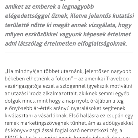
amiket az emberek a legnagyobb
elégedettséggel űznek, illetve jelentős kutatási
területté nőtte ki magát annak vizsgálata, hogy
milyen eszközökkel vagyunk képesek értelmet
adni látszólag értelmetlen elfoglaltságoknak.
„Ha mindnyájan többet utaznánk, jelentősen nagyobb
békében élhetnénk a földön” – az amerikai Travelzoo
vezérigazgatója ezzel a szlogennel igyekszik motiválni
az utazási iroda alkalmazottait, akiknek semmi egyéb
dolguk nincs, mint hogy a nap nyolc órájában a leg­
előnyösebb ár-érték arányú nyaralásokat segítenek
kiválasztani a vásárlóknak. Első hallásra ez csupán egy
remek marketingszövegnek tűnhet, ám az adóügyekkel
és könyvvizsgálással foglalkozó nemzetközi cég, a
KPMG kutatása szerint igenis komoly jelentősége van