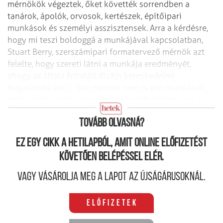
mérnökök végeztek, őket követték sorrendben a
tanárok, ápolók, orvosok, kertészek, építőipari
munkások és személyi asszisztensek. Arra a kérdésre,
hogy mi teszi boldoggá a munkájával kapcsolatban,
Stuart Berry, szerszámipari formatervező mérnök azt
felelte, hogy szereti látni a munkája eredményét,
ahogy az általa feltalált dizájn kereskedelmi
forgalomba kerül. Sok mérnök nem is érzi munkának,
amit csinál, mivel a tevékenysége átfedésben van a
hobbijával.
Tovább olvasná?
Ez egy cikk a hetilapból, amit online előfizetést
követően belépéssel elér.
Vagy vásárolja meg a lapot az újságárusoknál.
Előfizetek