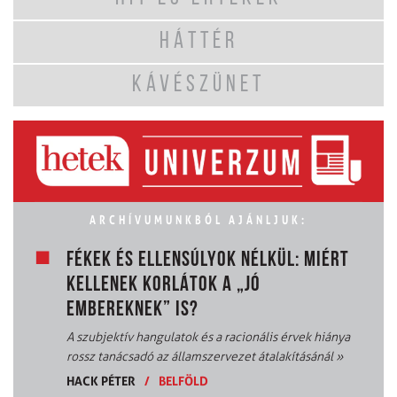
HÁTTÉR
KÁVÉSZÜNET
ARCHÍVUMUNKBÓL AJÁNLJUK:
FÉKEK ÉS ELLENSÚLYOK NÉLKÜL: MIÉRT
KELLENEK KORLÁTOK A „JÓ
EMBEREKNEK” IS?
A szubjektív hangulatok és a racionális érvek hiánya
rossz tanácsadó az államszervezet átalakításánál
»
HACK PÉTER
/
BELFÖLD