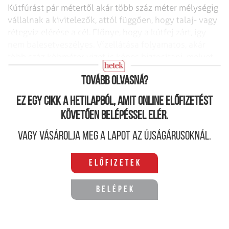
Kútfúrást pár métertől akár több száz méter mélységig
vállalnak a kivitelezők, attól függően, hogy talaj- vagy
rétegvíz elérése a cél. Előnye, hogy a kútfej zárt, így
nem balesetveszélyes. Vízellátása folyamatos, akár
több száz köbméter vizet is képes biztosítani, melyet
szivattyúval lehet a felszínre hozni.
Tovább olvasná?
Ez egy cikk a hetilapból, amit online előfizetést
követően belépéssel elér.
Vagy vásárolja meg a lapot az újságárusoknál.
Előfizetek
Belépek