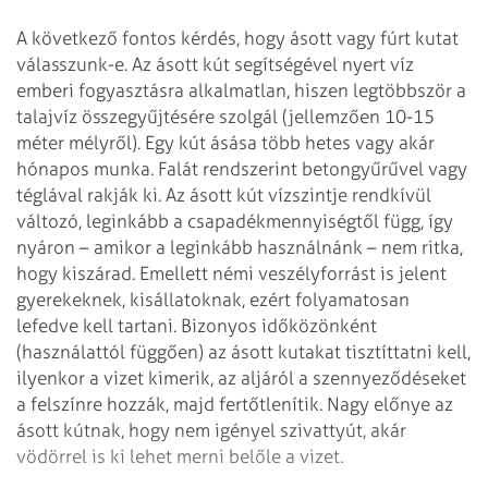
A következő fontos kérdés, hogy ásott vagy fúrt kutat
válasszunk-e. Az ásott kút segítségével nyert víz
emberi fogyasztásra alkalmatlan, hiszen legtöbbször a
talajvíz összegyűjtésére szolgál (jellemzően 10-15
méter mélyről). Egy kút ásása több hetes vagy akár
hónapos munka. Falát rendszerint betongyűrűvel vagy
téglával rakják ki. Az ásott kút vízszintje rendkívül
változó, leginkább a csapadékmennyiségtől függ, így
nyáron – amikor a leginkább használnánk – nem ritka,
hogy kiszárad. Emellett némi veszélyforrást is jelent
gyerekeknek, kis­állatoknak, ezért folyamatosan
lefedve kell tartani. Bizonyos időközönként
(használattól függően) az ásott kutakat tisztíttatni kell,
ilyenkor a vizet kimerik, az aljáról a szennyeződéseket
a felszínre hozzák, majd fertőtlenítik. Nagy előnye az
ásott kútnak, hogy nem igényel szivattyút, akár
vödörrel is ki lehet merni belőle a vizet.