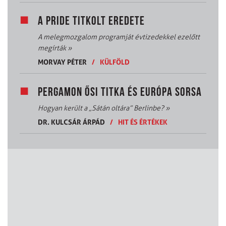
A PRIDE TITKOLT EREDETE
A melegmozgalom programját évtizedekkel ezelőtt
megírták
»
MORVAY PÉTER
/
KÜLFÖLD
PERGAMON ŐSI TITKA ÉS EURÓPA SORSA
Hogyan került a „Sátán oltára” Berlinbe?
»
DR. KULCSÁR ÁRPÁD
/
HIT ÉS ÉRTÉKEK