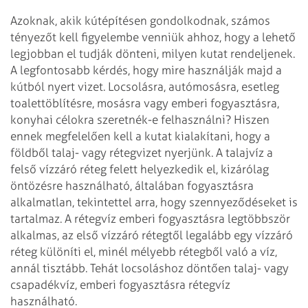
Azoknak, akik kútépítésen gondolkodnak, számos
tényezőt kell figyelembe venniük ahhoz, hogy a lehető
legjobban el tudják dönteni, milyen kutat rendeljenek.
A legfontosabb kérdés, hogy mire használják majd a
kútból nyert vizet. Locsolásra, autómosásra, esetleg
toalettöblítésre, mosásra vagy emberi fogyasztásra,
konyhai célokra szeretnék-e felhasználni? Hiszen
ennek megfelelően kell a kutat kialakítani, hogy a
földből talaj- vagy rétegvizet nyerjünk. A talajvíz a
felső vízzáró réteg felett helyezkedik el, kizárólag
öntözésre használható, általában fogyasztásra
alkalmatlan, tekintettel arra, hogy szennyeződéseket is
tartalmaz. A rétegvíz emberi fogyasztásra legtöbbször
alkalmas, az első vízzáró rétegtől legalább egy vízzáró
réteg különíti el, minél mélyebb rétegből való a víz,
annál tisztább. Tehát locsoláshoz döntően talaj- vagy
csapadékvíz, emberi fogyasztásra rétegvíz
használható.