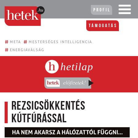
Profil
Támogatás
#
#
META
MESTERSÉGES INTELLIGENCIA
#
ENERGIAVÁLSÁG
hetilap
Rezsicsökkentés
kútfúrással
HA NEM AKARSZ A HÁLÓZATTÓL FÜGGNI…