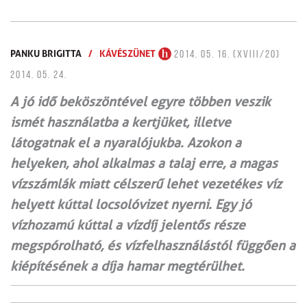
PANKU BRIGITTA
/
KÁVÉSZÜNET
2014. 05. 16. (XVIII/20)
2014. 05. 24.
A jó idő beköszöntével egyre többen veszik
ismét használatba a kertjüket, illetve
látogatnak el a nyaralójukba. Azokon a
helyeken, ahol alkalmas a talaj erre, a magas
vízszámlák miatt célszerű lehet vezetékes víz
helyett kúttal locsolóvizet nyerni. Egy jó
vízhozamú kúttal a vízdíj jelentős része
megspórolható, és vízfelhasz­nálástól függően a
kiépítésének a díja hamar megtérülhet.