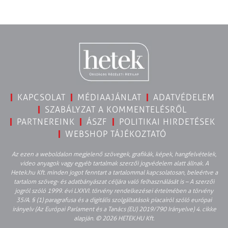
KAPCSOLAT
MÉDIAAJÁNLAT
ADATVÉDELEM
SZABÁLYZAT A KOMMENTELÉSRŐL
PARTNEREINK
ÁSZF
POLITIKAI HIRDETÉSEK
WEBSHOP TÁJÉKOZTATÓ
Az ezen a weboldalon megjelenő szövegek, grafikák, képek, hangfelvételek,
video anyagok vagy egyéb tartalmak szerzői jogvédelem alatt állnak. A
Hetek.hu Kft. minden jogot fenntart a tartalommal kapcsolatosan, beleértve a
tartalom szöveg- és adatbányászat céljára való felhasználását is – A szerzői
jogról szóló 1999. évi LXXVI. törvény rendelkezései értelmében a törvény
35/A. § (1) paragrafusa és a digitális szolgáltatások piacairól szóló európai
irányelv (Az Európai Parlament és a Tanács (EU) 2019/790 Irányelve) 4. cikke
alapján. © 2026 HETEK.HU Kft.