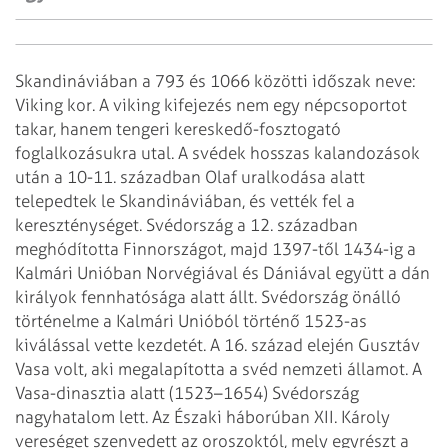
Skandináviában a 793 és 1066 közötti időszak neve:
Viking kor. A viking kifejezés nem egy népcsoportot
takar, hanem tengeri kereskedő-fosztogató
foglalkozásukra utal. A svédek hosszas kalandozások
után a 10-11. században Olaf uralkodása alatt
telepedtek le Skandináviában, és vették fel a
kereszténységet. Svédország a 12. században
meghódította Finnországot, majd 1397-től 1434-ig a
Kalmári Unióban Norvégiával és Dániával együtt a dán
királyok fennhatósága alatt állt. Svédország önálló
történelme a Kalmári Unióból történő 1523-as
kiválással vette kezdetét. A 16. század elején Gusztáv
Vasa volt, aki megalapította a svéd nemzeti államot. A
Vasa-dinasztia alatt (1523–1654) Svédország
nagyhatalom lett. Az Északi háborúban XII. Károly
vereséget szenvedett az oroszoktól, mely egyrészt a