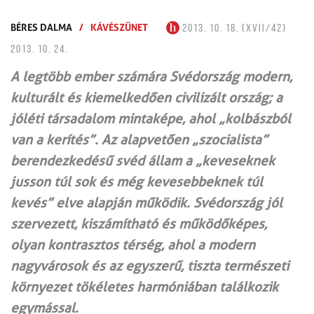
BÉRES DALMA
/
KÁVÉSZÜNET
2013. 10. 18. (XVII/42)
2013. 10. 24.
A legtöbb ember számára Svédország modern,
kulturált és kiemelkedően civilizált ország; a
jóléti társadalom mintaképe, ahol „kolbászból
van a kerítés”. Az alapvetően „szocialista”
berendezkedésű svéd állam a „keveseknek
jusson túl sok és még kevesebbeknek túl
kevés” elve alapján működik. Svédország jól
szervezett, kiszámítható és működőképes,
olyan kontrasztos térség, ahol a modern
nagyvárosok és az egyszerű, tiszta természeti
környezet tökéletes harmóniában találkozik
egymással.