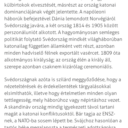
külbirtokok elvesztését, másrészt az ország katonai
dominanciájának végét jelentette. A napóleoni
háborúk befejeztével Dánia lemondott Norvégiáról
Svédország javára, a két ország 1814 és 1905 között
perszonáluniót alkotott. A hagyományosan semleges
politikát folytató Svédország mindkét világháborúban
katonailag független államként vett részt, azonban
minden hadviselő félnek exportált vasércet. 1809 óta
alkotmányos királyság; az ország élén a király áll,
szerepe azonban csaknem kizárólag ceremoniális.
Svédországnak azóta is szilárd meggyőződése, hogy a
nézeteltérések és érdekellentétek tárgyalásokkal
elsimíthatók, illetve hogy értelmetlen minden olyan
tettlegesség, mely háborúhoz vagy népirtáshoz vezet.
A skandináv ország mindig igyekezett távol tartani
magát a katonai konfliktusoktól. Bár tagja az ENSZ-
nek, a NATO-ba sosem lépett be. Svájchoz hasonlóan a
tartós béke megalapozta a természeti adottságokra