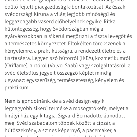
épülő fejlett piacgazdaság kibontakozását. Az észak-
svédországi Kiruna a világ legjobb minőségű és
leggazdagabb vasérclelőhelyeinek egyike. Ritka
különlegesség, hogy Svédországban még a
gyárvárosokban is sikerül megőrizni a tiszta levegőt és
a természetes környezetet. Eltökélten törekszenek a
kényelemre, a praktikusságra, a rendezett életre és a
tisztaságra. Legyen szó bútorról (IKEA), kozmetikumról
(Oriflame), autóról (Volvo, Saab) vagy szolgáltatásról, a
svéd életstílus jegyeit összegző képlet mindig
ugyanaz: egyszerűség, természetesség, kényelem és
praktikum.
Nem is gondolnánk, de a svéd design egyik
legnagyobb sikerű terméke a mosogatókefe, melyet a
királyi ház egyik tagja, Sigvard Bernadotte álmodott
meg. Svéd szabadalom többek között a cipzár, a
hűtőszekrény, a színes képernyő, a pacemaker, a