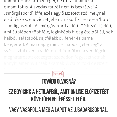
komputerhez tartozó egér, de itt találták fel a
dinamitot is. A svédasztalról nem is beszélve! A
„smörgåsbord” kifejezés egy összetett szó, melynek
első része szendvicset jelent, második része – a ’bord’
– pedig asztalt. A smörgås-bord a déli főétkezést jelöli,
ami általában többféle, leginkább hideg ételből áll, sok
halból, salátából, sajtfélékből, fehér és barna
kenyérből. A mai napig mindennapos „jelenség” a
svéd­asztal ezen a vidéken: ebédidőben a vendégek
meghatározott összegért szabadon fogyaszthatnak
annyit, amennyit csak akarnak. A csütörtöki desszert
kivétel nélkül mindig palacsinta, egy svéd ebéd pedig
a magyar árak háromszorosának felel meg.
Tovább olvasná?
Ez egy cikk a hetilapból, amit online előfizetést
követően belépéssel elér.
Vagy vásárolja meg a lapot az újságárusoknál.