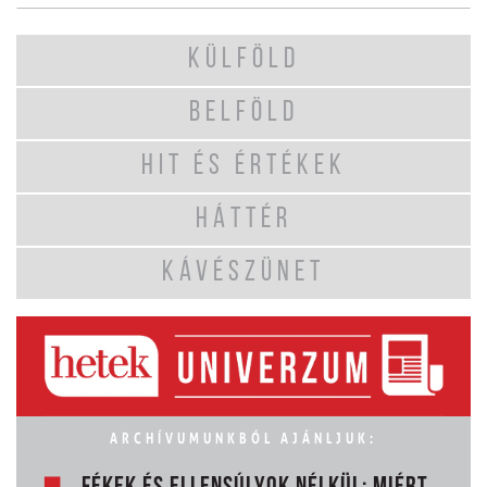
KÜLFÖLD
BELFÖLD
HIT ÉS ÉRTÉKEK
HÁTTÉR
KÁVÉSZÜNET
ARCHÍVUMUNKBÓL AJÁNLJUK: