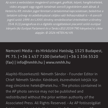
Az ezen a weboldalon megjelenő szövegek, grafikák, képek, hangfelvételek,
video anyagok vagy egyéb tartalmak szerzői jogvédelem alatt állnak. A
Hetek.hu Kft. minden jogot fenntart a tartalommal kapcsolatosan, beleértve a
tartalom szöveg- és adatbányászat céljára való felhasználását is – A szerzői
jogról szóló 1999. évi LXXVI. törvény rendelkezései értelmében a törvény
35/A. § (1) paragrafusa és a digitális szolgáltatások piacairól szóló európai
irányelv (Az Európai Parlament és a Tanács (EU) 2019/790 Irányelve) 4. cikke
alapján. © 2026 HETEK.HU Kft.
Nemzeti Média - és Hírközlési Hatóság, 1525 Budapest,
Pf. 75. | +36 1 457 7100 (telefon) | +36 1 356 5520
(fax) |
info@nmhh.hu
| www.nmhh.hu
Alapító-főszerkesztő: Németh Sándor - Founder Editor in
Chief: Németh Sándor. Kérdéseit, észrevételeit kérjük írja
meg címünkre:
hetek@hetek.hu
. - The photos contained in
the AP photo service may not be published and
redistributed without the prior written authority of the
Associated Press. All Rights Reserved. - Az AP fotószolgálat