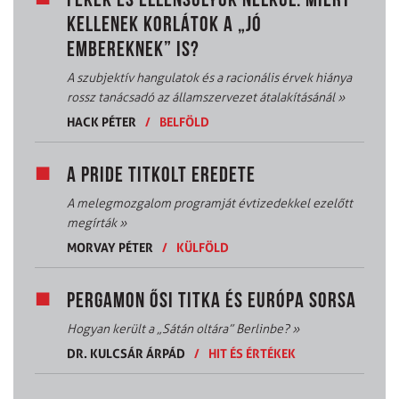
FÉKEK ÉS ELLENSÚLYOK NÉLKÜL: MIÉRT
KELLENEK KORLÁTOK A „JÓ
EMBEREKNEK” IS?
A szubjektív hangulatok és a racionális érvek hiánya
rossz tanácsadó az államszervezet átalakításánál
»
HACK PÉTER
/
BELFÖLD
A PRIDE TITKOLT EREDETE
A melegmozgalom programját évtizedekkel ezelőtt
megírták
»
MORVAY PÉTER
/
KÜLFÖLD
PERGAMON ŐSI TITKA ÉS EURÓPA SORSA
Hogyan került a „Sátán oltára” Berlinbe?
»
DR. KULCSÁR ÁRPÁD
/
HIT ÉS ÉRTÉKEK