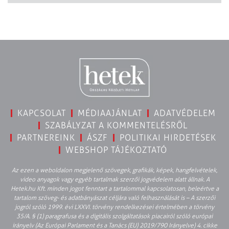
KAPCSOLAT
MÉDIAAJÁNLAT
ADATVÉDELEM
SZABÁLYZAT A KOMMENTELÉSRŐL
PARTNEREINK
ÁSZF
POLITIKAI HIRDETÉSEK
WEBSHOP TÁJÉKOZTATÓ
Az ezen a weboldalon megjelenő szövegek, grafikák, képek, hangfelvételek,
video anyagok vagy egyéb tartalmak szerzői jogvédelem alatt állnak. A
Hetek.hu Kft. minden jogot fenntart a tartalommal kapcsolatosan, beleértve a
tartalom szöveg- és adatbányászat céljára való felhasználását is – A szerzői
jogról szóló 1999. évi LXXVI. törvény rendelkezései értelmében a törvény
35/A. § (1) paragrafusa és a digitális szolgáltatások piacairól szóló európai
irányelv (Az Európai Parlament és a Tanács (EU) 2019/790 Irányelve) 4. cikke