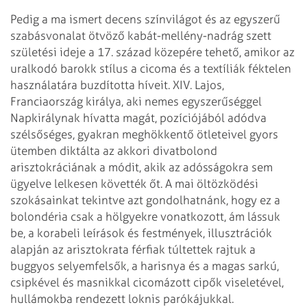
Pedig a ma ismert decens színvilágot és az egyszerű
szabásvonalat ötvöző kabát-mellény-nadrág szett
születési ideje a 17. század közepére tehető, amikor az
uralkodó barokk stílus a cicoma és a textíliák féktelen
használatára buzdította híveit. XIV. Lajos,
Franciaország királya, aki nemes egyszerűséggel
Napkirálynak hívatta magát, pozíciójából adódva
szélsőséges, gyakran meghökkentő ötleteivel gyors
ütemben diktálta az akkori divatbolond
arisztokráciának a módit, akik az adósságokra sem
ügyelve lelkesen követték őt. A mai öltözködési
szokásainkat tekintve azt gondolhatnánk, hogy ez a
bolondéria csak a hölgyekre vonatkozott, ám lássuk
be, a korabeli leírások és festmények, illusztrációk
alapján az arisztokrata férfiak túltettek rajtuk a
buggyos selyemfelsők, a harisnya és a magas sarkú,
csipkével és masnikkal cicomázott cipők viseletével,
hullámokba rendezett loknis parókájukkal.