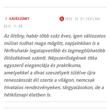
/
KÁVÉSZÜNET
2012. 10. 31. (XVI/44)
2012. 11. 08.
Az öltöny, habár több száz éves, igen változatos
múltat tudhat maga mögött, napjainkban is a
férfiruhatár legalapvetőbb és legmegbízhatóbb
öltözékének számít. Népszerűségének titka
egy­sze­rű eleganciája és praktikuma,
amelyekkel a divat szeszélyeit túlélve újra
reneszánszát éli szerte a világon, nemcsak
hivatalos ren­dezvényeken, tárgyalásokon, de a
hétköznapi életben is.