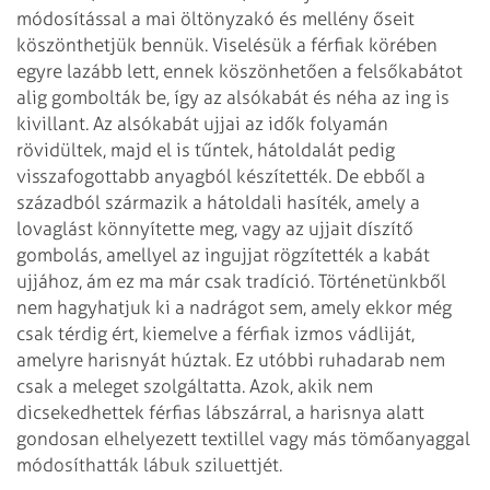
módosítással a mai öltönyzakó és mellény őseit
köszönthetjük bennük. Viselésük a férfiak körében
egyre lazább lett, ennek köszönhetően a felsőkabátot
alig gombolták be, így az alsókabát és néha az ing is
kivillant. Az alsókabát ujjai az idők folyamán
rövidültek, majd el is tűntek, hátoldalát pedig
visszafogottabb anyagból készítették. De ebből a
századból származik a hátoldali hasíték, amely a
lovaglást könnyítette meg, vagy az ujjait díszítő
gombolás, amellyel az ingujjat rögzítették a kabát
ujjához, ám ez ma már csak tradíció. Történetünkből
nem hagyhatjuk ki a nadrágot sem, amely ekkor még
csak térdig ért, kiemelve a férfiak izmos vádliját,
amelyre harisnyát húztak. Ez utóbbi ruhadarab nem
csak a meleget szolgáltatta. Azok, akik nem
dicsekedhettek férfias lábszárral, a harisnya alatt
gondosan elhelyezett textillel vagy más tömőanyaggal
módosíthatták lábuk sziluettjét.