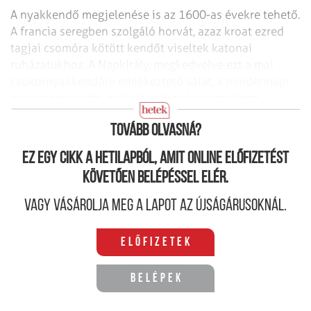
A nyakkendő megjelenése is az 1600-as évekre tehető.
A francia seregben szolgáló horvát, azaz kroat ezred
tagjai csomóra kötött kendőt viseltek katonai
ruházatukhoz. A Napkirály, megkedvelve ezt a mai
csokornyakkendőre em­lékeztető sálat, a mindennapi
élet részévé tette, múltját pedig elnevezésében
számos nemzet a mai napig őrzi.
Tovább olvasná?
Ez egy cikk a hetilapból, amit online előfizetést
követően belépéssel elér.
Vagy vásárolja meg a lapot az újságárusoknál.
Előfizetek
Belépek