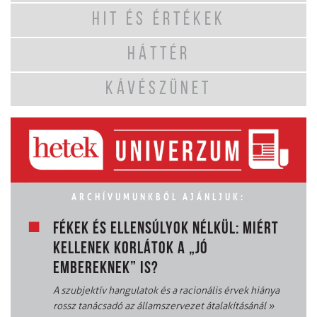
HIT ÉS ÉRTÉKEK
HÁTTÉR
KÁVÉSZÜNET
ARCHÍVUMUNKBÓL AJÁNLJUK:
FÉKEK ÉS ELLENSÚLYOK NÉLKÜL: MIÉRT
KELLENEK KORLÁTOK A „JÓ
EMBEREKNEK” IS?
A szubjektív hangulatok és a racionális érvek hiánya
rossz tanácsadó az államszervezet átalakításánál
»