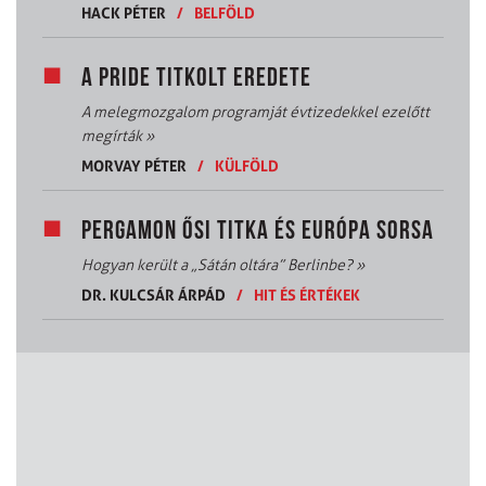
HACK PÉTER
/
BELFÖLD
A PRIDE TITKOLT EREDETE
A melegmozgalom programját évtizedekkel ezelőtt
megírták
»
MORVAY PÉTER
/
KÜLFÖLD
PERGAMON ŐSI TITKA ÉS EURÓPA SORSA
Hogyan került a „Sátán oltára” Berlinbe?
»
DR. KULCSÁR ÁRPÁD
/
HIT ÉS ÉRTÉKEK