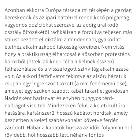
Azonban ekkorra Európa társadalmi térképén a gazdag
kereskedők és az ipari háttérrel rendelkező polgárság
vagyonos pozíciókat szerezve, az addig uralkodó
osztály öltözékétől radikálisan elfordulva teljesen más
stílust kezdett el diktálni a mindennapi, gyakorlati
élethez alkalmazkodó lakosság köreiben. Nem vitás,
hogy a praktikusság élharcosai elsősorban protestáns
körökből jöttek, akiknek célja a kelmék ésszerű
felhasználása és a visszafogott színvilág alkalmazása
volt. Az akkori férfidivatot tekintve az alsóruházatuk
csupán egy ingre szorítkozott (a mai fehérnemű őse),
amelyet egy szűken sza­bott kabát takart el gondosan.
Nadrágként harisnyát és enyhén buggyos térd­­
nadrágot viseltek. Mindezeken felül, a keleti kultúra
hatására, kaftánszerű, hosszú kabátot hordtak, amely
kezdetben a keleti szabásvonalat követve ferdén
záródott. Habár a kabátok hossza az idők folyamán hol
rövidebb, hol hosszabb lett, néhány fontos