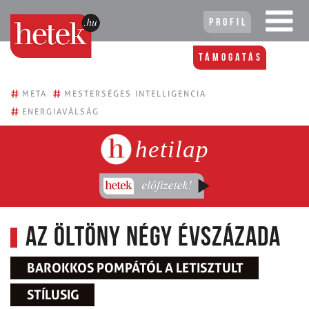
Profil
Támogatás
#
#
META
MESTERSÉGES INTELLIGENCIA
#
ENERGIAVÁLSÁG
hetilap
Az öltöny négy évszázada
BAROKKOS POMPÁTÓL A LETISZTULT
STÍLUSIG