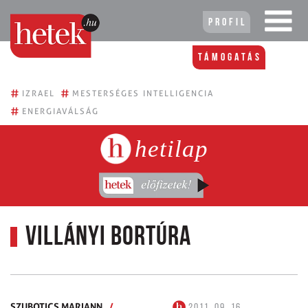
Profil
Támogatás
#
#
IZRAEL
MESTERSÉGES INTELLIGENCIA
#
ENERGIAVÁLSÁG
hetilap
Villányi bortúra
SZUBOTICS MARIANN
/
2011. 09. 16.