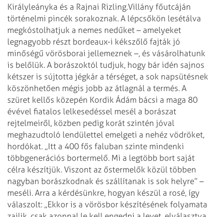
Királyleányka és a Rajnai Rizling.
Villány főutcáján
történelmi pincék sorakoznak. A lépcsőkön lesétálva
megkóstolhatjuk a nemes nedűket – amelyeket
legnagyobb részt bordeaux-i kékszőlő fajták jó
minőségű vörösborai jellemeznek –, és vásárolhatunk
is belőlük. A borászoktól tudjuk, hogy bár idén sajnos
kétszer is sújtotta jégkár a térséget, a sok napsütésnek
köszönhetően mégis jobb az átlagnál a termés. A
szüret kellős közepén Kordik Ádám bácsi a maga 80
évével fiatalos lelkesedéssel mesél a borászat
rejtelmeiről, közben pedig korát szintén jóval
meghazudtoló lendülettel emelgeti a nehéz vödröket,
hordókat. „Itt a 400 fős faluban szinte mindenki
többgenerációs bortermelő. Mi a legtöbb bort saját
célra készítjük. Viszont az őstermelők közül többen
nagyban borászkodnak és szállítanak is sok helyre” –
meséli. Arra a kérdésünkre, hogyan készül a rosé, így
válaszolt: „Ekkor is a vörösbor készítésének folyamata
zajlik, csak azonnal le kell engedni a levet, elválasztva