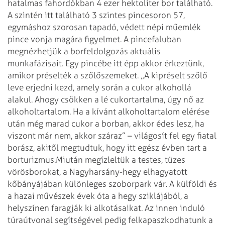
hatalmas fahordókban 4 ezer hektoliter bor található.
A szintén itt található 3 szintes pincesoron 57,
egymáshoz szorosan tapadó, védett népi műemlék
pince vonja magára figyelmet. A pincefaluban
megnézhetjük a borfeldolgozás aktuális
munkafázisait. Egy pincébe itt épp akkor érkeztünk,
amikor préselték a szőlőszemeket. „A kipréselt szőlő
leve erjedni kezd, amely során a cukor alkohollá
alakul. Ahogy csökken a lé cukortartalma, úgy nő az
alkoholtartalom. Ha a kívánt alkoholtartalom elérése
után még marad cukor a borban, akkor édes lesz, ha
viszont már nem, akkor száraz” – világosít fel egy fiatal
borász, akitől megtudtuk, hogy itt egész évben tart a
borturizmus.
Miután megízleltük a testes, tüzes
vörösborokat, a Nagyharsány-hegy elhagyatott
kőbányájában különleges szoborpark vár. A külföldi és
a hazai művészek évek óta a hegy sziklájából, a
helyszínen faragják ki alkotásaikat. Az innen induló
túraútvonal segítségével pedig felkapaszkodhatunk a