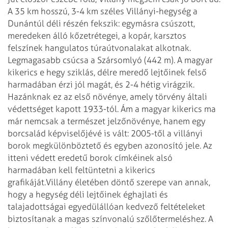
A 35 km hosszú, 3-4 km széles Villányi-hegység a
Dunántúl déli részén fekszik: egymásra csúszott,
meredeken álló kőzetrétegei, a kopár, karsztos
felszínek hangulatos túraútvonalakat alkotnak.
Legmagasabb csúcsa a Szársomlyó (442 m). A magyar
kikerics e hegy sziklás, délre meredő lejtőinek felső
harmadában érzi jól magát, és 2-4 hétig virágzik.
Hazánknak ez az első növénye, amely törvény általi
védettséget kapott 1933-tól. Ám a magyar kikerics ma
már nemcsak a természet jelzőnövénye, hanem egy
borcsalád képviselőjévé is vált: 2005-től a villányi
borok megkülönböztető és egyben azonosító jele. Az
itteni védett eredetű borok címkéinek alsó
harmadában kell feltüntetni a kikerics
grafikáját.
Villány életében döntő szerepe van annak,
hogy a hegység déli lejtőinek éghajlati és
talajadottságai egyedülállóan kedvező feltételeket
biztosítanak a magas színvonalú szőlőtermeléshez. A