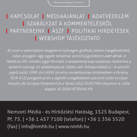
KAPCSOLAT
MÉDIAAJÁNLAT
ADATVÉDELEM
SZABÁLYZAT A KOMMENTELÉSRŐL
PARTNEREINK
ÁSZF
POLITIKAI HIRDETÉSEK
WEBSHOP TÁJÉKOZTATÓ
Az ezen a weboldalon megjelenő szövegek, grafikák, képek, hangfelvételek,
video anyagok vagy egyéb tartalmak szerzői jogvédelem alatt állnak. A
Hetek.hu Kft. minden jogot fenntart a tartalommal kapcsolatosan, beleértve a
tartalom szöveg- és adatbányászat céljára való felhasználását is – A szerzői
jogról szóló 1999. évi LXXVI. törvény rendelkezései értelmében a törvény
35/A. § (1) paragrafusa és a digitális szolgáltatások piacairól szóló európai
irányelv (Az Európai Parlament és a Tanács (EU) 2019/790 Irányelve) 4. cikke
alapján. © 2026 HETEK.HU Kft.
Nemzeti Média - és Hírközlési Hatóság, 1525 Budapest,
Pf. 75. | +36 1 457 7100 (telefon) | +36 1 356 5520
(fax) |
info@nmhh.hu
| www.nmhh.hu