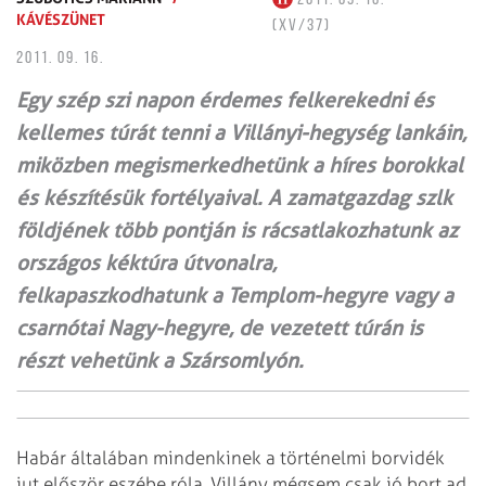
KÁVÉSZÜNET
(XV/37)
2011. 09. 16.
Egy szép szi napon érdemes felkerekedni és
kellemes túrát tenni a Villányi-hegység lankáin,
miközben megismerkedhetünk a híres borokkal
és készítésük fortélyaival. A zamatgazdag szlk
földjének több pontján is rácsatlakozhatunk az
országos kéktúra útvonalra,
felkapaszkodhatunk a Templom-hegyre vagy a
csarnótai Nagy-hegyre, de vezetett túrán is
részt vehetünk a Szársomlyón.
Habár általában mindenkinek a történelmi borvidék
jut először eszébe róla, Villány mégsem csak jó bort ad.