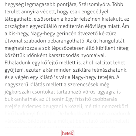
hegység legmagasabb pontjára, Szársomlyóra. Több
terület annyira védett, hogy csak engedéllyel
látogatható, elsősorban a kopár felszínen kialakult, az
országban egyedülálló mediterrán élővilága miatt. Ám
a Kis-hegy, Nagy-hegy gerincén átvezető kéktúra
útvonal szabadon bebarangolható. Az út hangulatát
meghatározza a sok lépcsőzetesen álló kibillent réteg,
közöttük időnként karsztosodás nyomaival.
Elhaladunk egy kőfejtő mellett is, ahol kalcitot lehet
gyűjteni, ezután akár minden sziklára felmászhatunk,
és a végén egy kilátó is vár a Nagy-hegy tetején. A
nagyszerű kilátás mellett a szerencsések még
jégkorszaki csontokat tartalmazó vörös­-agyagra is
bukkanhatnak az út során.
Egy frissítő csobbanás
erejéig érdemes beugrani a közeli, méltán nemzetközi
hírű harkányi fürdőbe. De bekukkanthatunk a nádorok
városába, Siklósra is: a múltját bemutató tárlat mellett
számos más érdekes kiállítás látható a megújult
Tenkes kapitánya várában.