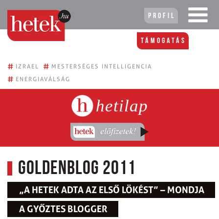
Profil
Támogatás
#
#
IZRAEL
MESTERSÉGES INTELLIGENCIA
#
ENERGIAVÁLSÁG
hetilap
Goldenblog 2011
„A HETEK ADTA AZ ELSŐ LÖKÉST” – MONDJA
A GYŐZTES BLOGGER