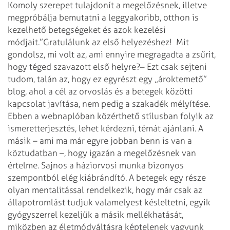
Komoly szerepet tulajdonít a megelőzésnek, illetve
megpróbálja bemutatni a leggyakoribb, otthon is
kezelhető betegségeket és azok kezelési
módjait.”
Gratulálunk az első helyezéshez! Mit
gondolsz, mi volt az, ami ennyire megragadta a zsűrit,
hogy téged szavazott első helyre?
– Ezt csak sejteni
tudom, talán az, hogy ez egyrészt egy „ároktemető”
blog, ahol a cél az orvoslás és a betegek közötti
kapcsolat javítása, nem pedig a szakadék mélyítése.
Ebben a webnaplóban közérthető stílusban folyik az
ismeretterjesztés, lehet kérdezni, témát ajánlani. A
másik – ami ma már egyre jobban benn is van a
köztudatban –, hogy igazán a megelőzésnek van
értelme. Sajnos a háziorvosi munka bizonyos
szempontból elég kiábrándító. A betegek egy része
olyan mentalitással rendelkezik, hogy már csak az
állapotromlást tudjuk valamelyest késleltetni, egyik
gyógyszerrel kezeljük a másik mellékhatását,
miközben az életmódváltásra képtelenek vagyunk