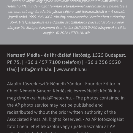
video anyagok vagy egyéb tartalmak szerzői jogvédelem alatt állnak. A
Hetek.hu Kft. minden jogot fenntart a tartalommal kapcsolatosan, beleértve a
tartalom szöveg- és adatbányászat céljára való felhasználását is – A szerzői
jogról szóló 1999. évi LXXVI. törvény rendelkezései értelmében a törvény
35/A. § (1) paragrafusa és a digitális szolgáltatások piacairól szóló európai
irányelv (Az Európai Parlament és a Tanács (EU) 2019/790 Irányelve) 4. cikke
alapján. © 2026 HETEK.HU Kft.
Nemzeti Média - és Hírközlési Hatóság, 1525 Budapest,
Pf. 75. | +36 1 457 7100 (telefon) | +36 1 356 5520
(fax) |
info@nmhh.hu
| www.nmhh.hu
Alapító-főszerkesztő: Németh Sándor - Founder Editor in
Chief: Németh Sándor. Kérdéseit, észrevételeit kérjük írja
meg címünkre:
hetek@hetek.hu
. - The photos contained in
the AP photo service may not be published and
redistributed without the prior written authority of the
Associated Press. All Rights Reserved. - Az AP fotószolgálat
fotóit nem lehet leközölni vagy újrafelhasználni az AP