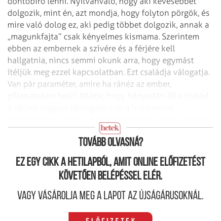
döntőbíró lenni. Nyilvánvaló, hogy aki kevesebbet
dolgozik, mint én, azt mondja, hogy folyton pörgök, és
mire való dolog ez, aki pedig többet dolgozik, annak a
„magunkfajta” csak kényelmes kismama. Szerintem
ebben az embernek a szívére és a férjére kell
hallgatnia, nincs semmi okunk arra, hogy egymást
ítéljük meg ezzel kapcsolatban. Ezt családja válogatja.
Van pár paraméter, amire ha ránéz az ember,
pillanatokon belül átlátja, hogy hányadán áll a család.
A férjem nagyon támogató volt a hobbimmal
kapcsolatban, ezért is nagyon igazságos, hogy épp egy
kétszemélyes wellnesshétvégét nyertem.
Tovább olvasná?
Ez egy cikk a hetilapból, amit online előfizetést
követően belépéssel elér.
Vagy vásárolja meg a lapot az újságárusoknál.