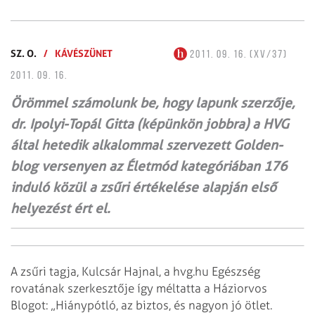
SZ. O.
/
KÁVÉSZÜNET
2011. 09. 16. (XV/37)
2011. 09. 16.
Örömmel számolunk be, hogy lapunk szerzője,
dr. Ipolyi-Topál Gitta (képünkön jobbra) a HVG
által hetedik alkalommal szervezett Golden­
blog versenyen az Életmód kategóriában 176
induló közül a zsűri értékelése alapján első
helyezést ért el.
A zsűri tagja, Kulcsár Hajnal, a hvg.hu Egészség
rovatának szerkesztője így méltatta a Háziorvos
Blogot: „Hiánypótló, az biztos, és nagyon jó ötlet.