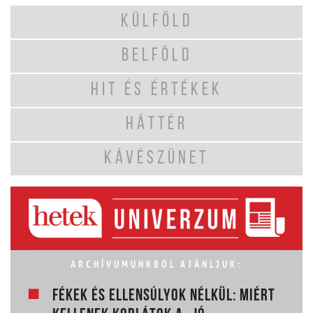
KÜLFÖLD
BELFÖLD
HIT ÉS ÉRTÉKEK
HÁTTÉR
KÁVÉSZÜNET
ARCHÍVUMUNKBÓL AJÁNLJUK:
FÉKEK ÉS ELLENSÚLYOK NÉLKÜL: MIÉRT