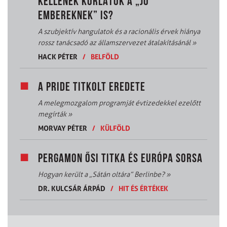
KELLENEK KORLÁTOK A „JÓ
EMBEREKNEK” IS?
A szubjektív hangulatok és a racionális érvek hiánya
rossz tanácsadó az államszervezet átalakításánál
»
HACK PÉTER
/
BELFÖLD
A PRIDE TITKOLT EREDETE
A melegmozgalom programját évtizedekkel ezelőtt
megírták
»
MORVAY PÉTER
/
KÜLFÖLD
PERGAMON ŐSI TITKA ÉS EURÓPA SORSA
Hogyan került a „Sátán oltára” Berlinbe?
»
DR. KULCSÁR ÁRPÁD
/
HIT ÉS ÉRTÉKEK