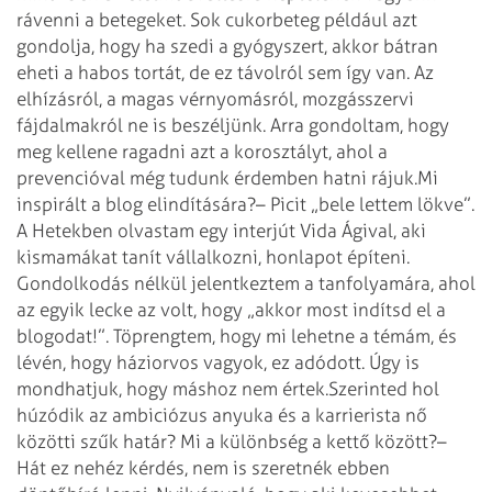
rávenni a betegeket. Sok cukorbeteg például azt
gondolja, hogy ha szedi a gyógyszert, akkor bátran
eheti a habos tortát, de ez távolról sem így van. Az
elhízásról, a magas vérnyomásról, mozgásszervi
fájdalmakról ne is beszéljünk. Arra gondoltam, hogy
meg kellene ragadni azt a korosztályt, ahol a
prevencióval még tudunk érdemben hatni rájuk.
Mi
inspirált a blog elindítására?
– Picit „bele lettem lökve”.
A Hetekben olvastam egy interjút Vida Ágival, aki
kismamákat tanít vállalkozni, honlapot építeni.
Gondolkodás nélkül jelentkeztem a tanfolyamára, ahol
az egyik lecke az volt, hogy „akkor most indítsd el a
blogodat!”. Töprengtem, hogy mi lehetne a témám, és
lévén, hogy háziorvos vagyok, ez adódott. Úgy is
mondhatjuk, hogy máshoz nem értek.
Szerinted hol
húzódik az ambiciózus anyuka és a karrierista nő
közötti szűk határ? Mi a különbség a kettő között?
–
Hát ez nehéz kérdés, nem is szeretnék ebben