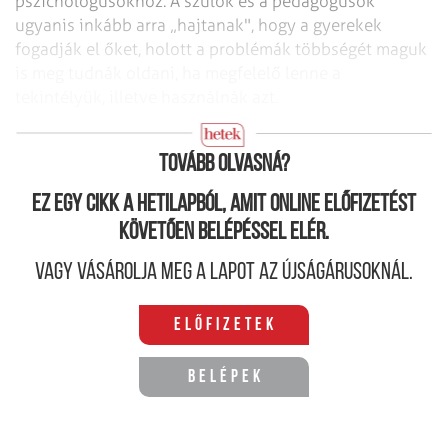
pszichológusokhoz. A szülők és a pedagógusok
ugyanis inkább arra „hajtanak", hogy a gyerekek
fogadják el őket, holott a problémák több­ségét maguk
is meg tudnák ol­dani, ha megfelelő lenne a
tekintélyük, illetve használnák azt.
Hipermodern szülők, viselkedészavaros gyerekek
Tovább olvasná?
Ez egy cikk a hetilapból, amit online előfizetést
követően belépéssel elér.
Vagy vásárolja meg a lapot az újságárusoknál.
Előfizetek
Belépek