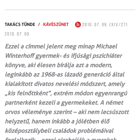
TAKÁCS TÜNDE
/
KÁVÉSZÜNET
2010. 07. 09. (XIV/27)
2010. 07. 09.
Ezzel a címmel jelent meg minap Michael
Winterhoff gyermek- és ifjúsági pszichiáter
könyve, aki élesen bírálja azt a modern,
leginkább az 1968-as lázadó generáció által
kialakított divatos nevelési módszert, amely
„kis felnőttként”, extrém módon egyenrangú
partnerként kezeli a gyermekeket. A német
orvos véleménye szerint – aki nem lecsúszott
helyzetű, hanem inkább a jólétben élő
középosztálybeli családok problémáival