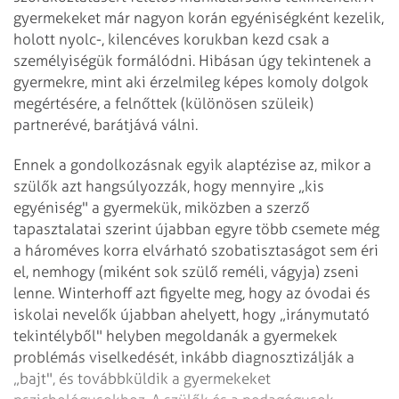
gyerme­­keket már nagyon korán egyéniségként kezelik,
holott nyolc-, kilencéves korukban kezd csak a
személyiségük formálódni. Hibásan úgy tekintenek a
gyermekre, mint aki érzelmileg képes komoly dolgok
megértésére, a felnőttek (különösen szüleik)
partnerévé, barátjává válni.
Ennek a gondolkozásnak egyik alaptézise az, mikor a
szülők azt hangsúlyozzák, hogy mennyire „kis
egyéniség" a gyermekük, miközben a szerző
tapasztalatai szerint újabban egyre több csemete még
a hároméves korra elvárható szobatisztaságot sem éri
el, nemhogy (miként sok szülő reméli, vágyja) zseni
lenne. Winterhoff azt figyelte meg, hogy az óvodai és
iskolai nevelők újabban ahelyett, hogy „iránymutató
tekintélyből" helyben megoldanák a gyermekek
problémás viselkedését, inkább diagnosztizálják a
„bajt", és továbbküldik a gyermekeket