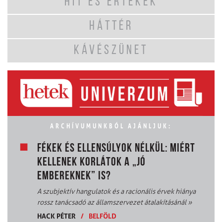
HIT ÉS ÉRTÉKEK
HÁTTÉR
KÁVÉSZÜNET
ARCHÍVUMUNKBÓL AJÁNLJUK:
FÉKEK ÉS ELLENSÚLYOK NÉLKÜL: MIÉRT
KELLENEK KORLÁTOK A „JÓ
EMBEREKNEK” IS?
A szubjektív hangulatok és a racionális érvek hiánya
rossz tanácsadó az államszervezet átalakításánál
»
HACK PÉTER
/
BELFÖLD