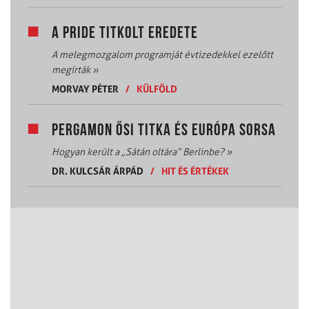
A PRIDE TITKOLT EREDETE
A melegmozgalom programját évtizedekkel ezelőtt
megírták
»
MORVAY PÉTER
/
KÜLFÖLD
PERGAMON ŐSI TITKA ÉS EURÓPA SORSA
Hogyan került a „Sátán oltára” Berlinbe?
»
DR. KULCSÁR ÁRPÁD
/
HIT ÉS ÉRTÉKEK