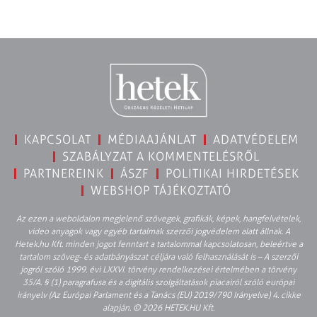
KAPCSOLAT
MÉDIAAJÁNLAT
ADATVÉDELEM
SZABÁLYZAT A KOMMENTELÉSRŐL
PARTNEREINK
ÁSZF
POLITIKAI HIRDETÉSEK
WEBSHOP TÁJÉKOZTATÓ
Az ezen a weboldalon megjelenő szövegek, grafikák, képek, hangfelvételek,
video anyagok vagy egyéb tartalmak szerzői jogvédelem alatt állnak. A
Hetek.hu Kft. minden jogot fenntart a tartalommal kapcsolatosan, beleértve a
tartalom szöveg- és adatbányászat céljára való felhasználását is – A szerzői
jogról szóló 1999. évi LXXVI. törvény rendelkezései értelmében a törvény
35/A. § (1) paragrafusa és a digitális szolgáltatások piacairól szóló európai
irányelv (Az Európai Parlament és a Tanács (EU) 2019/790 Irányelve) 4. cikke
alapján. © 2026 HETEK.HU Kft.