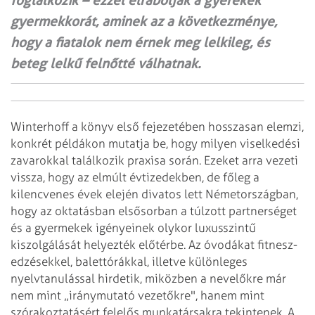
foglalkozik – ezzel elrabolják a gyerekek
gyermekkorát, aminek az a következménye,
hogy a fiatalok nem érnek meg lelkileg, és
beteg lelkű felnőtté válhatnak.
Winterhoff a könyv első fejezetében hosszasan elemzi,
konkrét példákon mutatja be, hogy milyen viselkedési
zavarokkal találkozik praxisa során. Ezeket arra vezeti
vissza, hogy az elmúlt évtizedekben, de főleg a
kilencvenes évek elején divatos lett Németországban,
hogy az oktatásban elsősorban a túlzott partnerséget
és a gyermekek igényeinek olykor luxusszintű
kiszolgálását helyezték előtérbe. Az óvodákat fitnesz­
edzésekkel, balettórákkal, illetve különleges
nyelvtanulással hirdetik, miközben a nevelőkre már
nem mint „iránymutató vezetőkre", hanem mint
szórakoztatásért felelős munkatársakra tekintenek. A