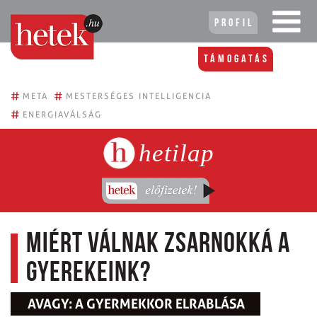
Profil
Támogatás
#
#
META
MESTERSÉGES INTELLIGENCIA
#
ENERGIAVÁLSÁG
hetilap
Miért válnak zsarnokká a
gyerekeink?
AVAGY: A GYERMEKKOR ELRABLÁSA