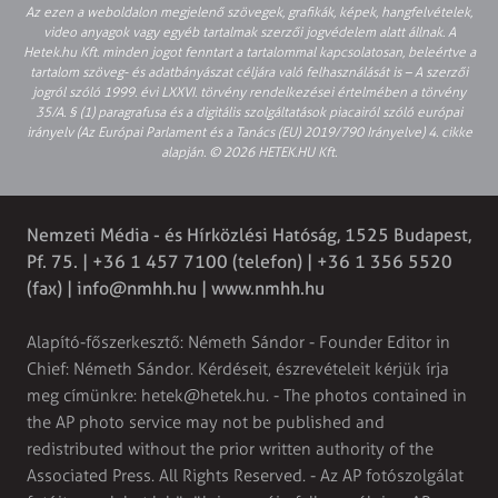
Az ezen a weboldalon megjelenő szövegek, grafikák, képek, hangfelvételek,
video anyagok vagy egyéb tartalmak szerzői jogvédelem alatt állnak. A
Hetek.hu Kft. minden jogot fenntart a tartalommal kapcsolatosan, beleértve a
tartalom szöveg- és adatbányászat céljára való felhasználását is – A szerzői
jogról szóló 1999. évi LXXVI. törvény rendelkezései értelmében a törvény
35/A. § (1) paragrafusa és a digitális szolgáltatások piacairól szóló európai
irányelv (Az Európai Parlament és a Tanács (EU) 2019/790 Irányelve) 4. cikke
alapján. © 2026 HETEK.HU Kft.
Nemzeti Média - és Hírközlési Hatóság, 1525 Budapest,
Pf. 75. | +36 1 457 7100 (telefon) | +36 1 356 5520
(fax) |
info@nmhh.hu
| www.nmhh.hu
Alapító-főszerkesztő: Németh Sándor - Founder Editor in
Chief: Németh Sándor. Kérdéseit, észrevételeit kérjük írja
meg címünkre:
hetek@hetek.hu
. - The photos contained in
the AP photo service may not be published and
redistributed without the prior written authority of the
Associated Press. All Rights Reserved. - Az AP fotószolgálat