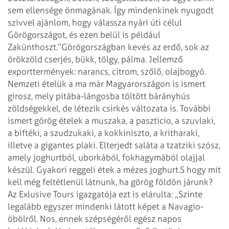
sem ellensége önmagának. Így mindenkinek nyugodt
szívvel ajánlom, hogy válassza nyári úti célul
Görögországot, és ezen belül is például
Zakünthoszt.”
Görögországban kevés az erdő, sok az
örökzöld cserjés, bükk, tölgy, pálma. Jellemző
exporttermények: narancs, citrom, szőlő, olajbogyó.
Nemzeti ételük a ma már Magyarországon is ismert
girosz, mely pitába-lángosba töltött bárányhús
zöldségekkel, de létezik csirkés változata is. További
ismert görög ételek a muszaka, a paszticio, a szuvlaki,
a biftéki, a szudzukaki, a kokkiniszto, a kritharaki,
illetve a gigantes plaki. Elterjedt saláta a tzatziki szósz,
amely joghurtból, uborkából, fokhagymából olajjal
készül. Gyakori reggeli étek a mézes joghurt.
S hogy mit
kell még feltétlenül látnunk, ha görög földön járunk?
Az Exlusive Tours igazgatója ezt is elárulta: „Szinte
legalább egyszer mindenki látott képet a Navagio-
öbölről. Nos, ennek szépségéről egész napos