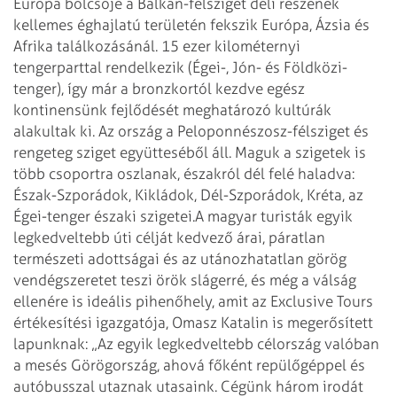
Európa bölcsője a Balkán-félsziget déli részének
kellemes éghajlatú területén fekszik Európa, Ázsia és
Afrika találkozásánál. 15 ezer kilométernyi
tengerparttal rendelkezik (Égei-, Jón- és Földközi-
tenger), így már a bronzkortól kezdve egész
kontinensünk fejlődését meghatározó kultúrák
alakultak ki. Az ország a Peloponnészosz-félsziget és
rengeteg sziget együtteséből áll. Maguk a szigetek is
több csoportra oszlanak, északról dél felé haladva:
Észak-Szporádok, Kikládok, Dél-Szporádok, Kréta, az
Égei-tenger északi szigetei.
A magyar turisták egyik
legkedveltebb úti célját kedvező árai, páratlan
természeti adottságai és az utánozhatatlan görög
vendégszeretet teszi örök slágerré, és még a válság
ellenére is ideális pihenőhely, amit az Exclusive Tours
értékesítési igazgatója, Omasz Katalin is megerősített
lapunknak: „Az egyik legkedveltebb célország valóban
a mesés Görögország, ahová főként repülő­géppel és
autóbusszal utaznak utasaink. Cégünk három irodát