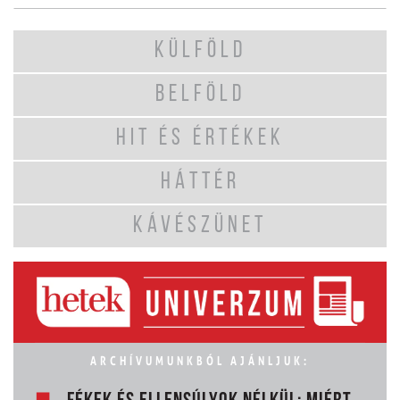
KÜLFÖLD
BELFÖLD
HIT ÉS ÉRTÉKEK
HÁTTÉR
KÁVÉSZÜNET
ARCHÍVUMUNKBÓL AJÁNLJUK: