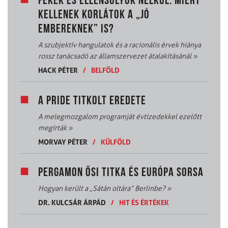
FÉKEK ÉS ELLENSÚLYOK NÉLKÜL: MIÉRT
KELLENEK KORLÁTOK A „JÓ
EMBEREKNEK” IS?
A szubjektív hangulatok és a racionális érvek hiánya
rossz tanácsadó az államszervezet átalakításánál
»
HACK PÉTER
/
BELFÖLD
A PRIDE TITKOLT EREDETE
A melegmozgalom programját évtizedekkel ezelőtt
megírták
»
MORVAY PÉTER
/
KÜLFÖLD
PERGAMON ŐSI TITKA ÉS EURÓPA SORSA
Hogyan került a „Sátán oltára” Berlinbe?
»
DR. KULCSÁR ÁRPÁD
/
HIT ÉS ÉRTÉKEK