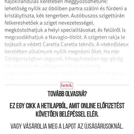
hajókirándulás keretében meggyőződhetünk:
lehetőség nyílik az öbölben partra szállni és fürdeni a
kristálytiszta, kék tengerben. Autóbuszos szigettúrán
felkereshetőek a sziget nevezetességei,
megkóstolhatjuk a helyi specialitásokat, és felülről is
megcsodálhatjuk a Navagio-öblöt. A szigeten rakja le
tojásait a védett Caretta Caretta teknős. A »teknősles«
keretében alkalmunk nyílik megnézni őket. Ha már
Görögországban vagyunk, kihagyhatatlan egy görög
est, ahol miután elfogyasztottuk az ország
hagyományos ételeit, és megkóstoltuk a finom görög
borokat, eljárhatjuk tradicionális táncukat, a szirtakit
is.”
Tovább olvasná?
Ez egy cikk a hetilapból, amit online előfizetést
követően belépéssel elér.
Vagy vásárolja meg a lapot az újságárusoknál.