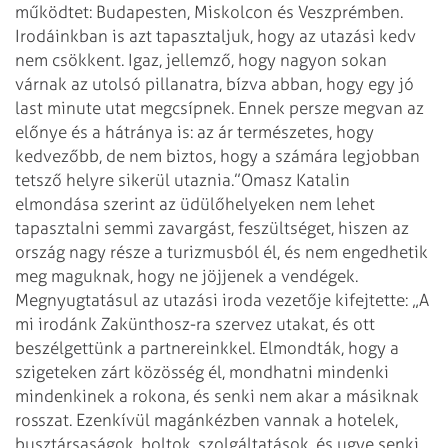
működtet: Budapesten, Miskolcon és Veszprémben.
Irodáinkban is azt tapasztaljuk, hogy az utazási kedv
nem csökkent. Igaz, jellemző, hogy nagyon sokan
várnak az utolsó pillanatra, bízva abban, hogy egy jó
last minute utat megcsípnek. Ennek persze megvan az
előnye és a hátránya is: az ár természetes, hogy
kedvezőbb, de nem biztos, hogy a számára legjobban
tetsző helyre sikerül utaznia.”
Omasz Katalin
elmondása szerint az üdülőhelyeken nem lehet
tapasztalni semmi zavargást, feszültséget, hiszen az
ország nagy része a turizmusból él, és nem engedhetik
meg maguknak, hogy ne jöjjenek a vendégek.
Megnyugtatásul az utazási iroda vezetője kifejtette: „A
mi irodánk Zakünthosz-ra szervez utakat, és ott
beszélgettünk a partnereinkkel. Elmondták, hogy a
szigeteken zárt közösség él, mondhatni mindenki
mindenkinek a rokona, és senki nem akar a másiknak
rosszat. Ezenkívül magánkézben vannak a hotelek,
busztársaságok, boltok, szolgáltatások, és ugye senki