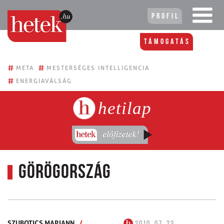
Profil
Támogatás
#
#
META
MESTERSÉGES INTELLIGENCIA
#
ENERGIAVÁLSÁG
hetilap
Görögország
SZUBOTICS MARIANN
/
2010. 07. 23.