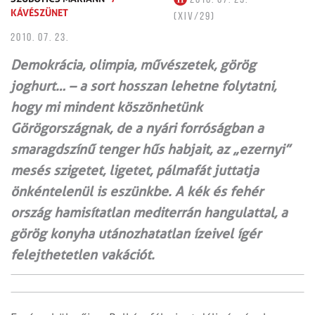
KÁVÉSZÜNET
(XIV/29)
2010. 07. 23.
Demokrácia, olimpia, művészetek, görög
joghurt… – a sort hosszan lehetne folytatni,
hogy mi mindent köszönhetünk
Görögországnak, de a nyári forróságban a
smaragdszínű tenger hűs habjait, az „ezernyi”
mesés szigetet, ligetet, pálmafát juttatja
önkéntelenül is eszünkbe. A kék és fehér
ország hamisítatlan mediterrán hangulattal, a
görög konyha utánozhatatlan ízeivel ígér
felejthetetlen vakációt.