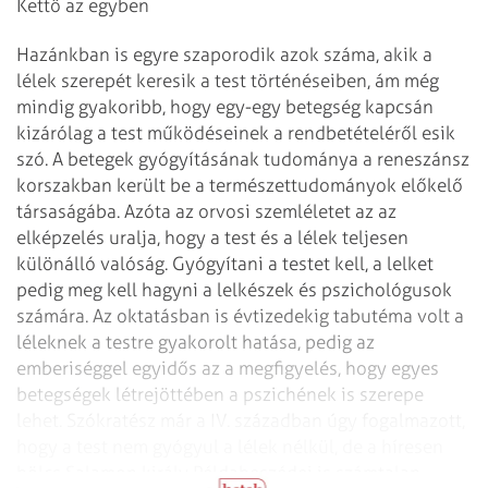
Kettő az egyben
Hazánkban is egyre szaporodik azok száma, akik a
lélek szerepét keresik a test történéseiben, ám még
mindig gyakoribb, hogy egy-egy betegség kapcsán
kizárólag a test működéseinek a rendbetételéről esik
szó. A betegek gyógyításának tudománya a reneszánsz
korszakban került be a természettudományok előkelő
társaságába. Azóta az orvosi szemléletet az az
elképzelés uralja, hogy a test és a lélek teljesen
különálló valóság. Gyógyítani a testet kell, a lelket
pedig meg kell hagyni a lelkészek és pszichológusok
számára. Az oktatásban is évtizedekig tabutéma volt a
léleknek a testre gyakorolt hatása, pedig az
emberiséggel egyidős az a megfigyelés, hogy egyes
betegségek létrejöttében a pszichének is szerepe
lehet. Szókratész már a IV. században úgy fogalmazott,
hogy a test nem gyógyul a lélek nélkül, de a híresen
bölcs Salamon király Példabeszédei is számtalan