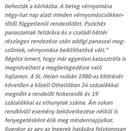
behozták a kórházba. A beteg vérnyomása
négy-hat nap alatt minden vérnyomáscsökken­
tőtől függetlenül rendeződött. Pszichés
panaszainak feltárása és a családi háttér
részleges rendezése után addigi panaszai meg­
szűntek, vérnyomása beállíthatóvá vált.”
Régóta ismert, hogy már egyetlen katasztrófa is
megnövelheti a megbetegedésre való
hajlamot. A St. Helen vulkán 1980-as kitörését
követően a közeli Othellóban 34 százalékkal
megnőtt a rendelőt felkere­sők és 19
százalékkal az elhunytak száma. Ám sokan
rendkívüli esemény bekövetkezése nélkül is
fenyegetésként élik meg mindennapjaikat.
Ilyenkor az agy az ingerek hatására folytonosan