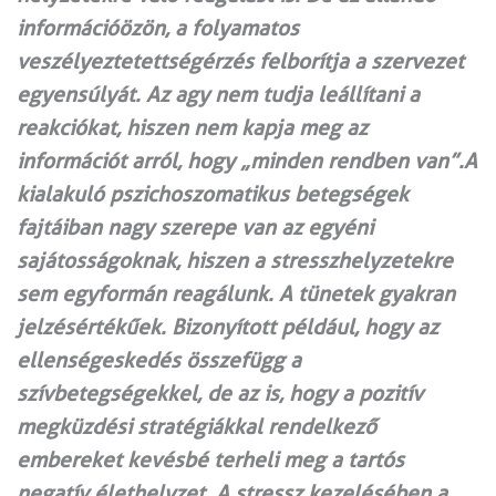
információözön, a folyamatos
veszélyeztetettségérzés felborítja a szervezet
egyensúlyát. Az agy nem tudja leállítani a
reakciókat, hiszen nem kapja meg az
információt arról, hogy „minden rendben van”.A
kialakuló pszichoszomatikus betegségek
fajtáiban nagy szerepe van az egyéni
sajátosságoknak, hiszen a stresszhelyzetekre
sem egyformán reagálunk. A tünetek gyakran
jelzés­értékűek. Bizonyított például, hogy az
ellenségeskedés összefügg a
szívbetegségekkel, de az is, hogy a pozitív
megküzdési stratégiákkal rendel­kező
embereket kevésbé terheli meg a tartós
negatív élethelyzet. A stressz kezelésében a