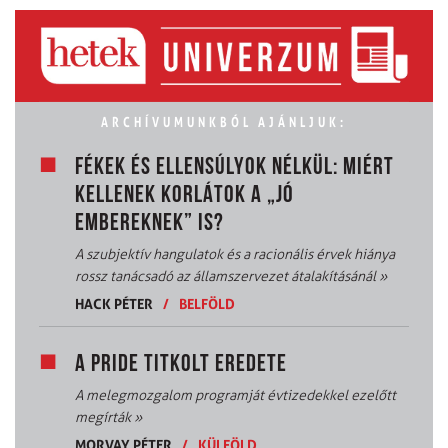
ARCHÍVUMUNKBÓL AJÁNLJUK:
FÉKEK ÉS ELLENSÚLYOK NÉLKÜL: MIÉRT
KELLENEK KORLÁTOK A „JÓ
EMBEREKNEK” IS?
A szubjektív hangulatok és a racionális érvek hiánya
rossz tanácsadó az államszervezet átalakításánál
»
HACK PÉTER
/
BELFÖLD
A PRIDE TITKOLT EREDETE
A melegmozgalom programját évtizedekkel ezelőtt
megírták
»
MORVAY PÉTER
/
KÜLFÖLD