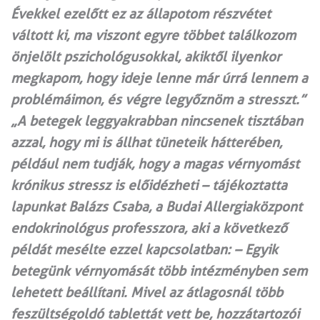
Évekkel ezelőtt ez az állapotom részvétet
váltott ki, ma viszont egyre többet találkozom
önjelölt pszichológusokkal, akiktől ilyenkor
megkapom, hogy ideje lenne már úrrá lennem a
problémáimon, és végre legyőznöm a stresszt.”
„A betegek leggyakrabban nincsenek tisztában
azzal, hogy mi is állhat tüneteik hátterében,
például nem tudják, hogy a magas vérnyomást
krónikus stressz is előidézheti – tájékoztatta
lapunkat Balázs Csaba, a Budai Allergiaközpont
endokrinológus professzora, aki a következő
példát mesélte ezzel kapcsolatban: – Egyik
betegünk vérnyomását több intézményben sem
lehetett beállítani. Mivel az átlagosnál több
feszültségoldó tablettát vett be, hozzátartozói