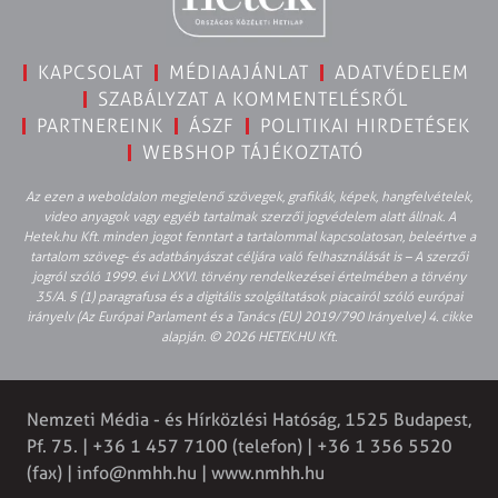
KAPCSOLAT
MÉDIAAJÁNLAT
ADATVÉDELEM
SZABÁLYZAT A KOMMENTELÉSRŐL
PARTNEREINK
ÁSZF
POLITIKAI HIRDETÉSEK
WEBSHOP TÁJÉKOZTATÓ
Az ezen a weboldalon megjelenő szövegek, grafikák, képek, hangfelvételek,
video anyagok vagy egyéb tartalmak szerzői jogvédelem alatt állnak. A
Hetek.hu Kft. minden jogot fenntart a tartalommal kapcsolatosan, beleértve a
tartalom szöveg- és adatbányászat céljára való felhasználását is – A szerzői
jogról szóló 1999. évi LXXVI. törvény rendelkezései értelmében a törvény
35/A. § (1) paragrafusa és a digitális szolgáltatások piacairól szóló európai
irányelv (Az Európai Parlament és a Tanács (EU) 2019/790 Irányelve) 4. cikke
alapján. © 2026 HETEK.HU Kft.
Nemzeti Média - és Hírközlési Hatóság, 1525 Budapest,
Pf. 75. | +36 1 457 7100 (telefon) | +36 1 356 5520
(fax) |
info@nmhh.hu
| www.nmhh.hu