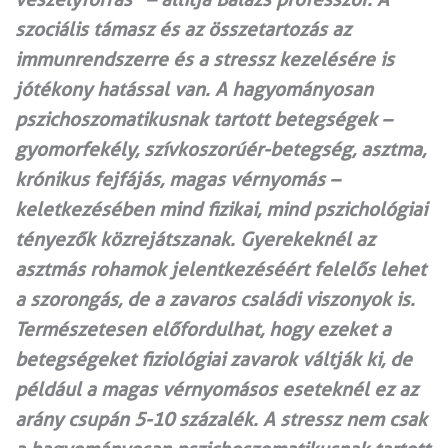
szociális támasz és az összetartozás az
immunrendszerre és a stressz kezelésére is
jótékony hatással van. A hagyományosan
pszichoszomatikusnak tartott betegségek –
gyomorfekély, szívkoszorúér-betegség, asztma,
krónikus fejfájás, magas vérnyomás –
keletkezésében mind fizikai, mind pszichológiai
tényezők közrejátszanak. Gyerekeknél az
asztmás rohamok jelentkezéséért felelős lehet
a szorongás, de a zavaros családi viszonyok is.
Természetesen előfordulhat, hogy ezeket a
betegségeket fiziológiai zavarok váltják ki, de
például a magas vérnyomásos eseteknél ez az
arány csupán 5-10 százalék. A stressz nem csak