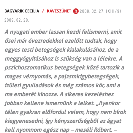
BAGYARIK CECÍLIA
/
KÁVÉSZÜNET
2009. 02. 27. (XIII/9)
2009. 02. 28.
A nyugati ember lassan kezdi felismerni, amit
ősei már évezredekkel ezelőtt tudtak, hogy
egyes testi betegségek kialakulásához, de a
meggyógyításához is szükség van a lélekre. A
pszichoszomatikus betegségek közé tartozik a
magas vérnyomás, a pajzsmirigybetegségek,
ízületi gyulladások és még számos kór, ami a
ma emberét kínozza. A sikeres kezeléshez
jobban kellene ismernünk a lelket. „Ilyenkor
télen gyakran előfordul velem, hogy nem bírok
kiegyenesedni, így kényszerűségből az ágyat
kell nyomnom egész nap – meséli Róbert. –