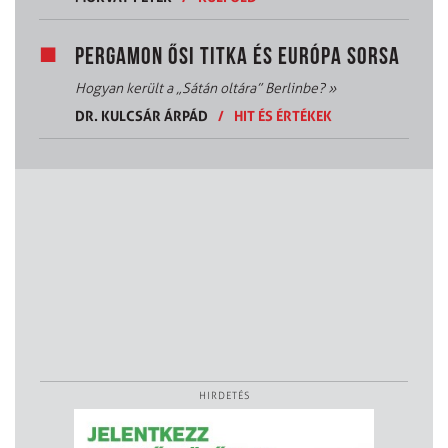
PERGAMON ŐSI TITKA ÉS EURÓPA SORSA
Hogyan került a „Sátán oltára” Berlinbe?
»
DR. KULCSÁR ÁRPÁD
/
HIT ÉS ÉRTÉKEK
HIRDETÉS