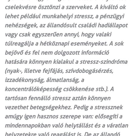
cselekvésre ösztönzi a szerveket. A kiváltó ok
lehet például munkahelyi stressz, a pénzügyi
nehézségek, az állandósult családi hadiállapot
vagy csak egyszerűen annyi, hogy valaki
túlreagálja a hétköznapi eseményeket. A sok
bejövő és fel nem dolgozott információ
hatására könnyen kialakul a stressz-szindróma
(nyak-, illetve fejfájás, szívdobogásérzés,
izzadékonyság, álmatlanság, a
koncentrálóképesség csökkenése stb.). A
tartósan fennálló stressz aztán könnyen
vezethet betegségekhez. Pedig a stressznek
amúgy igen hasznos szerepe van: elősegíti a
mindenna­pokban való helytállást és a váratlan
helyzetekre való reagálást is. De az állandó