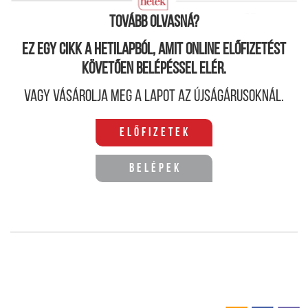
utalást tartalmaznak a test és a lélek összefüggéseiről.
Tovább olvasná?
Ez egy cikk a hetilapból, amit online előfizetést
követően belépéssel elér.
Vagy vásárolja meg a lapot az újságárusoknál.
Előfizetek
Belépek