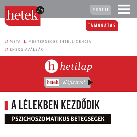
Profil
Támogatás
#
#
META
MESTERSÉGES INTELLIGENCIA
#
ENERGIAVÁLSÁG
hetilap
A lélekben kezdődik
PSZICHOSZOMATIKUS BETEGSÉGEK