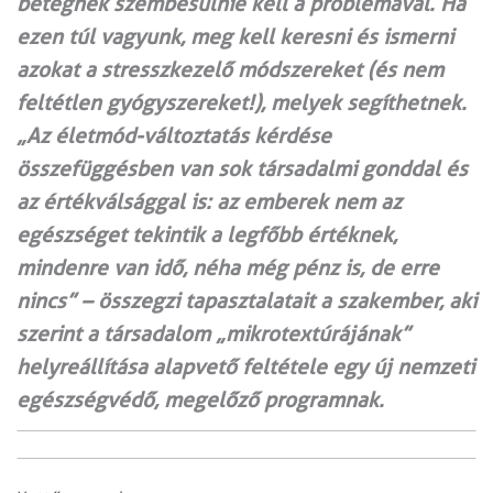
betegnek szembesülnie kell a problémával. Ha
ezen túl vagyunk, meg kell keresni és ismerni
azokat a stresszkezelő módszereket (és nem
feltétlen gyógyszereket!), melyek segíthetnek.
„Az életmód-változtatás kérdése
összefüggésben van sok társadalmi gonddal és
az értékválsággal is: az emberek nem az
egészséget tekintik a legfőbb értéknek,
mindenre van idő, néha még pénz is, de erre
nincs” – összegzi tapasztalatait a szakember, aki
szerint a társadalom „mikro­textúrájának”
helyreállítása alapvető feltétele egy új nemzeti
egészségvédő, megelőző programnak.