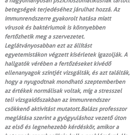
a hagyományosan pszichoszomatikusnak tartott
betegségek terjedéséhez járulhat hozzá. Az
immunrendszerre gyakorolt hatása miatt
vírusok és baktériumok is könnyebben
fertőzhetik meg a szervezetet.
Leglátványosabban ezt az állítást
egyetemistákon végzett kísérletek igazolják. A
hallgatók vérében a fertőzéseket kivédő
ellenanyagok szintjét vizsgálták, és azt találták,
hogy a nyugodtnak mondható szep­­temberben
az értékek normálisak voltak, míg a stresszel
teli vizsgaidő­szakban az immunrendszer
csökkenő aktivitást mutatott.Balázs professzor
meglátása szerint a gyógyuláshoz vezető úton
az első és legnehezebb kérdéskör, amikor a