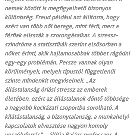
nemek között is megfigyelhető bizonyos
különbség. Freud például azt állította, hogy
azért van több női betege, mint férfi, mert a
férfiak elisszák a szorongásaikat. A stressz-
szindróma a statisztikák szerint elsősorban a
nőket érinti, akik hajlamosabbak többet rágódni
egy-egy problémán. Persze vannak olyan
körülmények, melyek típustól függetlenül
szinte mindenkit megviselnek. „Az
állástalanság óriási stressz az emberek
életében, ezért az állástalanok döntő többsége
a nagyobb kockázati csoportba sorolható. A
kilátástalanság, a bizonytalanság, a munkahelyi
kapcsolatok elvesztése nagyon komoly
veszélyforrás” – állítja Balázs professzor. A