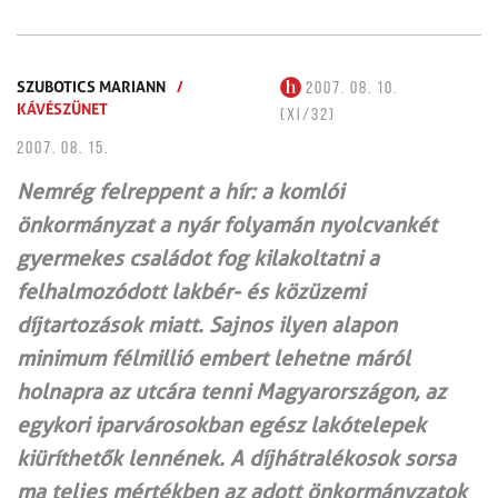
SZUBOTICS MARIANN
/
2007. 08. 10.
KÁVÉSZÜNET
(XI/32)
2007. 08. 15.
Nemrég felreppent a hír: a komlói
önkormányzat a nyár folyamán nyolcvankét
gyermekes családot fog kilakoltatni a
felhalmozódott lakbér- és közüzemi
díjtartozások miatt. Sajnos ilyen alapon
minimum félmillió embert lehetne máról
holnapra az utcára tenni Magyarországon, az
egykori iparvárosokban egész lakótelepek
kiüríthetők lennének. A díjhátralékosok sorsa
ma teljes mértékben az adott önkormányzatok