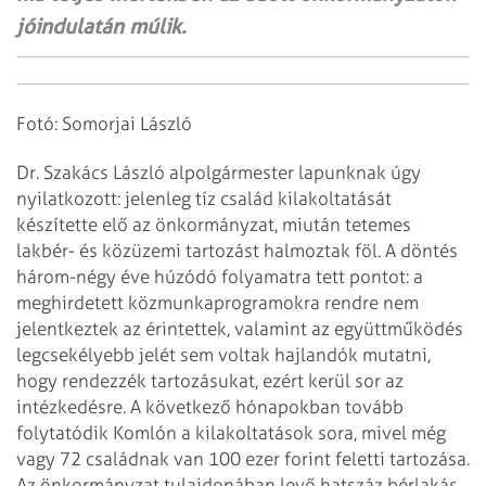
jóindulatán múlik.
Fotó: Somorjai László
Dr. Szakács László alpolgármester lapunknak úgy
nyilatkozott: jelenleg tíz
család kilakoltatását
készítette elő az önkormányzat, miután tetemes
lakbér- és
közüzemi tartozást halmoztak föl. A döntés
három-négy éve húzódó folyamatra tett
pontot: a
meghirdetett közmunkaprogramokra rendre nem
jelentkeztek az
érintettek, valamint az együttműködés
legcsekélyebb jelét sem voltak hajlandók
mutatni,
hogy rendezzék tartozásukat, ezért kerül sor az
intézkedésre. A
következő hónapokban tovább
folytatódik Komlón a kilakoltatások sora, mivel még
vagy 72 családnak van 100 ezer forint feletti tartozása.
Az önkormányzat tulajdonában levő hatszáz bérlakás