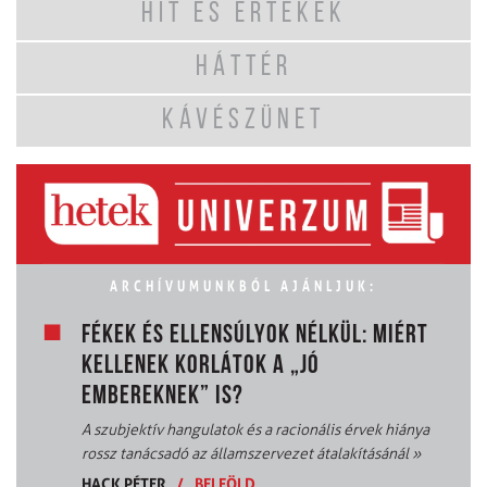
HIT ÉS ÉRTÉKEK
HÁTTÉR
KÁVÉSZÜNET
ARCHÍVUMUNKBÓL AJÁNLJUK:
FÉKEK ÉS ELLENSÚLYOK NÉLKÜL: MIÉRT
KELLENEK KORLÁTOK A „JÓ
EMBEREKNEK” IS?
A szubjektív hangulatok és a racionális érvek hiánya
rossz tanácsadó az államszervezet átalakításánál
»
HACK PÉTER
/
BELFÖLD