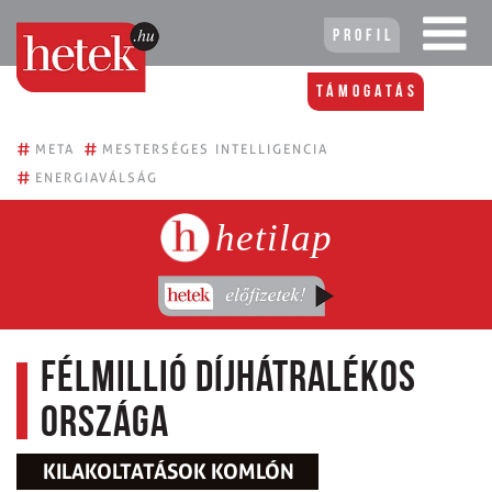
Profil
Támogatás
#
#
META
MESTERSÉGES INTELLIGENCIA
#
ENERGIAVÁLSÁG
hetilap
Félmillió díjhátralékos
országa
KILAKOLTATÁSOK KOMLÓN