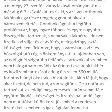
a mintegy 27 ezer fős város
lakásállományának ma
már alig 6-7 százalékát teszik ki, s az ilyen otthonok
lakóinak egy része rengeteg gondot okoz a
Városüzemeltetési Gondnokságnak. A
legfőbb
probléma az, hogy egyre többen, és egyre nagyobb
összegekkel tartoznak,
s nemcsak a lakbérrel, de nem
fizetik a vízdíjat és a távfűtés,
melegvízfogyasztás
költségeit sem. Tekintve, hogy a városban a víz- és
hőszolgáltató cég is önkormányzati tulajdonban van,
az eddiginél szigorúbb
fellépés a tartozókkal szemben
nem halogatható tovább. Az érintett családok
lakbér-
és közüzemi tartozásai eddig összesen 330 millió
forintos hiányt okoztak
a hivatalnak.
„Akin látjuk, hogy
akar fizetni, de nem tud, azon segítünk. De a notórius
tartozókat, az eddigi megkeresések során semmiféle
együttműködési készséget és
fizetési hajlandóságot
nem mutatókat külön kezeljük: mivel a rendesen
fizetőkkel
szemben is igazságtalan lenne, ha