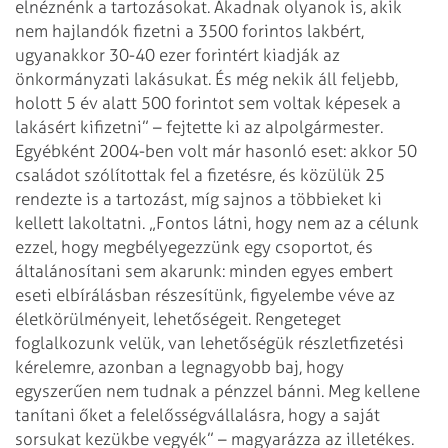
elnéznénk a tartozásokat. Akadnak olyanok is,
akik
nem hajlandók fizetni a 3500 forintos lakbért,
ugyanakkor 30-40 ezer
forintért kiadják az
önkormányzati lakásukat. És még nekik áll feljebb,
holott 5
év alatt 500 forintot sem voltak képesek a
lakásért kifizetni” – fejtette ki az
alpolgármester.
Egyébként 2004-ben volt már hasonló eset: akkor 50
családot szólítottak fel a
fizetésre, és közülük 25
rendezte is a tartozást, míg sajnos a többieket ki
kellett lakoltatni. „Fontos látni, hogy nem az a célunk
ezzel, hogy
megbélyegezzünk egy csoportot, és
általánosítani sem akarunk: minden egyes
embert
eseti elbírálásban részesítünk, figyelembe véve az
életkörülményeit,
lehetőségeit. Rengeteget
foglalkozunk velük, van lehetőségük részletfizetési
kérelemre, azonban a legnagyobb baj, hogy
egyszerűen nem tudnak a pénzzel bánni.
Meg kellene
tanítani őket a felelősségvállalásra, hogy a saját
sorsukat kezükbe
vegyék” – magyarázza az illetékes.