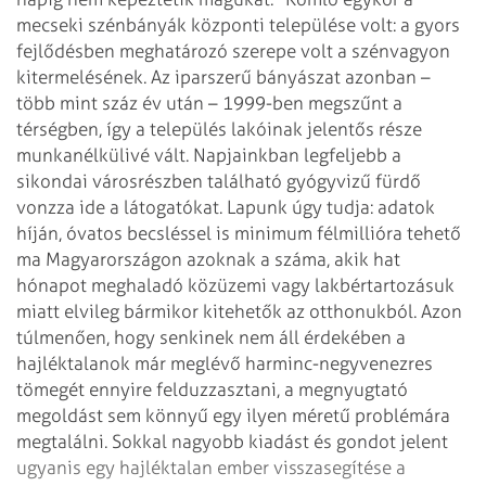
mecseki szénbányák központi települése
volt: a gyors
fejlődésben meghatározó szerepe volt a szénvagyon
kitermelésének. Az iparszerű bányászat azonban –
több mint száz év után –
1999-ben megszűnt a
térségben, így a település lakóinak jelentős része
munkanélkülivé vált. Napjainkban legfeljebb a
sikondai városrészben található
gyógyvizű fürdő
vonzza ide a látogatókat.
Lapunk úgy tudja: adatok
híján, óvatos becsléssel is minimum félmillióra tehető
ma Magyarországon azoknak a száma, akik hat
hónapot meghaladó közüzemi vagy
lakbértartozásuk
miatt elvileg bármikor kitehetők az otthonukból. Azon
túlmenően, hogy senkinek nem áll érdekében a
hajléktalanok már meglévő
harminc-negyvenezres
tömegét ennyire felduzzasztani, a megnyugtató
megoldást sem
könnyű egy ilyen méretű problémára
megtalálni. Sokkal nagyobb kiadást és gondot
jelent
ugyanis egy hajléktalan ember visszasegítése a