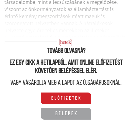
társadalomba, mint a
lecsúszásának a megelőzése,
viszont az önkormányzatok az államháztartást is
érintő kemény megszorítások miatt maguk is
szorongatott helyzetben vannak. A
hátralékosok
helyzete egyelőre teljes mértékben az illetékes
önkormányzatoktól
függ, ami az általános pénzszűkét
és szakemberhiányt ismerve nem sok jót jelent.
Tovább olvasná?
Ez egy cikk a hetilapból, amit online előfizetést
követően belépéssel elér.
Vagy vásárolja meg a lapot az újságárusoknál.
Előfizetek
Belépek