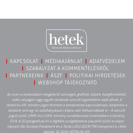
KAPCSOLAT
MÉDIAAJÁNLAT
ADATVÉDELEM
SZABÁLYZAT A KOMMENTELÉSRŐL
PARTNEREINK
ÁSZF
POLITIKAI HIRDETÉSEK
WEBSHOP TÁJÉKOZTATÓ
Az ezen a weboldalon megjelenő szövegek, grafikák, képek, hangfelvételek,
video anyagok vagy egyéb tartalmak szerzői jogvédelem alatt állnak. A
Hetek.hu Kft. minden jogot fenntart a tartalommal kapcsolatosan, beleértve a
tartalom szöveg- és adatbányászat céljára való felhasználását is – A szerzői
jogról szóló 1999. évi LXXVI. törvény rendelkezései értelmében a törvény
35/A. § (1) paragrafusa és a digitális szolgáltatások piacairól szóló európai
irányelv (Az Európai Parlament és a Tanács (EU) 2019/790 Irányelve) 4. cikke
alapján. © 2026 HETEK.HU Kft.