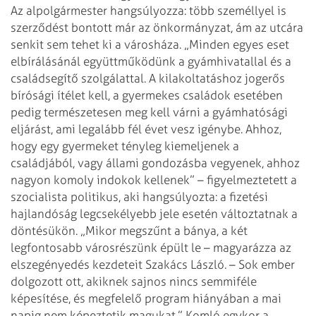
Az alpolgármester hangsúlyozza: több személlyel is
szerződést bontott már az
önkormányzat, ám az utcára
senkit sem tehet ki a városháza. „Minden egyes eset
elbírálásánál együttműködünk a gyámhivatallal és a
családsegítő szolgálattal. A
kilakoltatáshoz jogerős
bírósági ítélet kell, a gyermekes családok esetében
pedig természetesen meg kell várni a gyámhatósági
eljárást, ami legalább fél
évet vesz igénybe. Ahhoz,
hogy egy gyermeket tényleg kiemeljenek a
családjából,
vagy állami gondozásba vegyenek, ahhoz
nagyon komoly indokok kellenek” –
figyelmeztetett a
szocialista politikus, aki hangsúlyozta: a fizetési
hajlandóság legcsekélyebb jele esetén változtatnak a
döntésükön.
„Mikor megszűnt a bánya, a két
legfontosabb városrészünk épült le – magyarázza
az
elszegényedés kezdeteit Szakács László. – Sok ember
dolgozott ott, akiknek
sajnos nincs semmiféle
képesítése, és megfelelő program hiányában a mai
napig
nem képeztetik magukat.” Komló egykor a