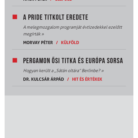
A PRIDE TITKOLT EREDETE
A melegmozgalom programját évtizedekkel ezelőtt
megírták
»
MORVAY PÉTER
/
KÜLFÖLD
PERGAMON ŐSI TITKA ÉS EURÓPA SORSA
Hogyan került a „Sátán oltára” Berlinbe?
»
DR. KULCSÁR ÁRPÁD
/
HIT ÉS ÉRTÉKEK