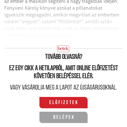
az ember a másikon segíteni a nagy tragédiák idején.
Fenyvesi Károly könyve azokat a pillanatokat
igyekszik megragadni, amikor megvillan az emberben
valami "angyali", valami "földöntúli", amitől aztán
saját élete sem számít már, csak az, hogy megmentse –
a másikat. (Európa Könyvkiadó)
Hernádi Miklós: Közhelyszótár
Tovább olvasná?
Ez egy cikk a hetilapból, amit online előfizetést
követően belépéssel elér.
Vagy vásárolja meg a lapot az újságárusoknál.
Előfizetek
Belépek