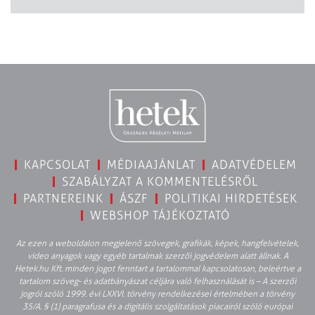
KAPCSOLAT
MÉDIAAJÁNLAT
ADATVÉDELEM
SZABÁLYZAT A KOMMENTELÉSRŐL
PARTNEREINK
ÁSZF
POLITIKAI HIRDETÉSEK
WEBSHOP TÁJÉKOZTATÓ
Az ezen a weboldalon megjelenő szövegek, grafikák, képek, hangfelvételek,
video anyagok vagy egyéb tartalmak szerzői jogvédelem alatt állnak. A
Hetek.hu Kft. minden jogot fenntart a tartalommal kapcsolatosan, beleértve a
tartalom szöveg- és adatbányászat céljára való felhasználását is – A szerzői
jogról szóló 1999. évi LXXVI. törvény rendelkezései értelmében a törvény
35/A. § (1) paragrafusa és a digitális szolgáltatások piacairól szóló európai