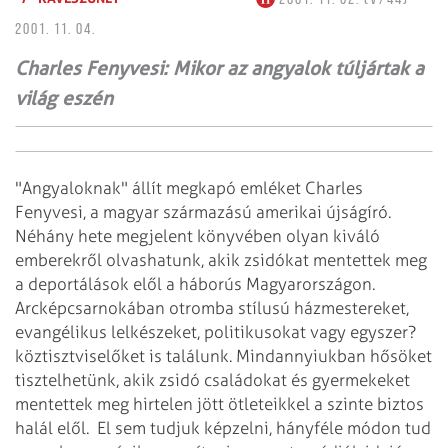
2001. 11. 04.
Charles Fenyvesi: Mikor az angyalok túljártak a
világ eszén
"Angyaloknak" állít megkapó emléket Charles
Fenyvesi, a magyar származású amerikai újságíró.
Néhány hete megjelent könyvében olyan kiváló
emberekről olvashatunk, akik zsidókat mentettek meg
a deportálások elől a háborús Magyarországon.
Arcképcsarnokában otromba stílusú házmestereket,
evangélikus lelkészeket, politikusokat vagy egyszer?
köztisztviselőket is találunk. Mindannyiukban hősöket
tisztelhetünk, akik zsidó családokat és gyermekeket
mentettek meg hirtelen jött ötleteikkel a szinte biztos
halál elől.
El sem tudjuk képzelni, hányféle módon tud