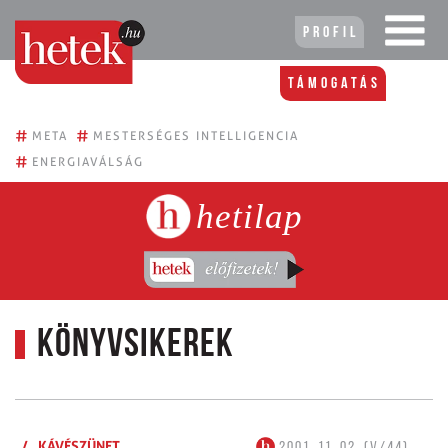
Profil
Támogatás
#
#
META
MESTERSÉGES INTELLIGENCIA
#
ENERGIAVÁLSÁG
hetilap
Könyvsikerek
/
KÁVÉSZÜNET
2001. 11. 02. (V/44)