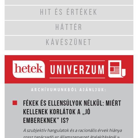
HIT ÉS ÉRTÉKEK
HÁTTÉR
KÁVÉSZÜNET
ARCHÍVUMUNKBÓL AJÁNLJUK:
FÉKEK ÉS ELLENSÚLYOK NÉLKÜL: MIÉRT
KELLENEK KORLÁTOK A „JÓ
EMBEREKNEK” IS?
A szubjektív hangulatok és a racionális érvek hiánya
rossz tanácsadó az államszervezet átalakításánál
»