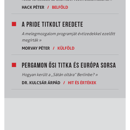
HACK PÉTER
/
BELFÖLD
A PRIDE TITKOLT EREDETE
A melegmozgalom programját évtizedekkel ezelőtt
megírták
»
MORVAY PÉTER
/
KÜLFÖLD
PERGAMON ŐSI TITKA ÉS EURÓPA SORSA
Hogyan került a „Sátán oltára” Berlinbe?
»
DR. KULCSÁR ÁRPÁD
/
HIT ÉS ÉRTÉKEK