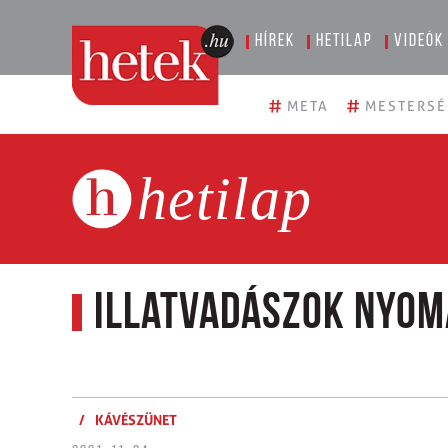
Hírek
Hetilap
Videók
#
#
META
MESTERSÉ
hetilap
Illatvadászok nyo
/
KÁVÉSZÜNET