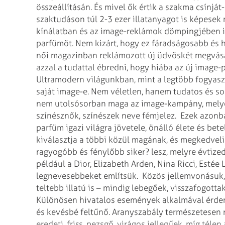
összeállításán. És mivel ők értik a szakma csínját
szaktudáson túl 2-3 ezer illatanyagot is képesek
kínálatban és az image-reklámok dömpingjében is
parfümöt. Nem kizárt, hogy ez fáradságosabb és 
női magazinban reklámozott új üdvöskét megvás
azzal a tudattal ébredni, hogy hiába az új image-
Ultramodern világunkban, mint a legtöbb fogyas
saját image-e. Nem véletlen, hanem tudatos és soka
nem utolsósorban maga az image-kampány, melyet
színésznők, színészek neve fémjelez.
Ezek azonba
parfüm igazi világra jövetele, önálló élete és bet
kiválasztja a többi közül magának, és megkedvel
ragyogóbb és fénylőbb siker? lesz, melyre évtiz
például a Dior, Elizabeth Arden, Nina Ricci, Esté
legnevesebbeket említsük.
Közös jellemvonásuk,
teltebb illatú is – mindig lebegőek, visszafogott
Különösen hivatalos események alkalmával érdem
és kevésbé feltűnő. Aranyszabály természetesen 
eredeti, friss, pezsgő, virágos jellegűek, míg tél