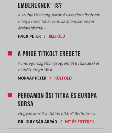
EMBEREKNEK” IS?
A szubjektív hangulatok és a racionális érvek
hiánya rossz tanácsadó az államszervezet
átalakításánál
»
HACK PÉTER
/
BELFÖLD
A PRIDE TITKOLT EREDETE
A melegmozgalom programját évtizedekkel
ezelőtt megírták
»
MORVAY PÉTER
/
KÜLFÖLD
PERGAMON ŐSI TITKA ÉS EURÓPA
SORSA
Hogyan került a „Sátán oltára” Berlinbe?
»
DR. KULCSÁR ÁRPÁD
/
HIT ÉS ÉRTÉKEK