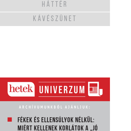
HÁTTÉR
KÁVÉSZÜNET
ARCHÍVUMUNKBÓL AJÁNLJUK:
FÉKEK ÉS ELLENSÚLYOK NÉLKÜL:
MIÉRT KELLENEK KORLÁTOK A „JÓ