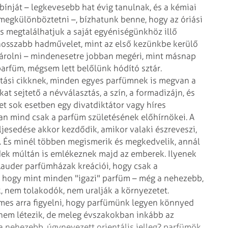
-bínját – legkevesebb hat évig tanulnak, és a kémiai
 megkülönböztetni –, bízhatunk benne, hogy az óriási
 megtalálhatjuk a saját egyéniségünkhöz illő
hosszabb hadművelet, mint az első kezünkbe kerülő
árolni – mindenesetre jobban megéri, mint másnap
parfüm, mégsem lett belőlünk hódító sztár.
ztási cikknek, minden egyes parfümnek is megvan a
t sejtető a névválasztás, a szín, a formadizájn, és
 sok esetben egy divatdiktátor vagy híres
n mind csak a parfüm születésének előhírnökei. A
eljesedése akkor kezdődik, amikor valaki észreveszi,
i. És minél többen megismerik és megkedvelik, annál
edek múltán is emlékeznek majd az emberek. Ilyenek
e Lauder parfümházak kreációi, hogy csak a
 hogy mint minden "igazi" parfüm – még a nehezebb,
ak, nem tolakodók, nem uralják a környezetet.
es arra figyelni, hogy parfümünk legyen könnyed
nem létezik, de meleg évszakokban inkább az
en a nehezebb, úgynevezett orientális jelleg? parfümök