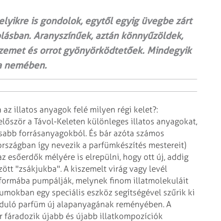
melyikre is gondolok, egytől egyig üvegbe zárt
lásban. Aranyszínűek, aztán könnyűzöldek,
 Szemet és orrot gyönyörködtetőek. Mindegyik
ga nemében.
z illatos anyagok felé milyen régi kelet?:
először a Távol-Keleten különleges illatos anyagokat,
usabb forrásanyagokból. És bár azóta számos
iaországban így nevezik a parfümkészítés mestereit)
 esőerdők mélyére is elrepülni, hogy ott új, addig
zött "zsákjukba". A kiszemelt virág vagy levél
formába pumpálják, melynek finom illatmolekuláit
iumokban egy speciális eszköz segítségével szűrik ki
induló parfüm új alapanyagának reményében.
A
 fáradozik újabb és újabb illatkompozíciók