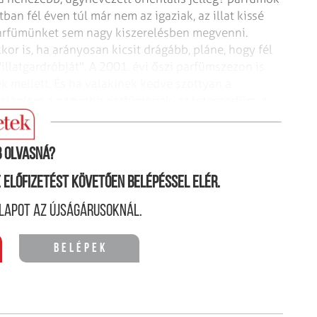
an fél éven túl már nem az igaziak, az illat kissé
parfümünket sem nagy kiszerelésben megvenni.
kor is, ha arányosan kicsit drágább, pláne, hogy fél
illatgardróbját".
A 2001. évi őszi parfümszezon is
ek mellett. És ha valakinek kedve szottyan a
, ajánlom a nagyobb parfümériák, az Interparfüm, a
t.
 olvasná?
ne előfizetést követően belépéssel elér.
lapot az újságárusoknál.
Belépek