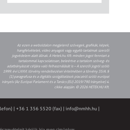
Az ezen a weboldalon megjelenő szövegek, grafikák, képek,
hangfelvételek, video anyagok vagy egyéb tartalmak szerzői
jogvédelem alatt állnak. A Hetek.hu Kft. minden jogot fenntart a
tartalommal kapcsolatosan, beleértve a tartalom szöveg- és
adatbányászat céljára való felhasználását is – A szerzői jogról szóló
1999. évi LXXVI. törvény rendelkezései értelmében a törvény 35/A. §
(1) paragrafusa és a digitális szolgáltatások piacairól szóló európai
irányelv (Az Európai Parlament és a Tanács (EU) 2019/790 Irányelve) 4.
cikke alapján. © 2026 HETEK.HU Kft.
lefon) | +36 1 356 5520 (fax) |
info@nmhh.hu
|
észrevételeit kérjük írja meg címünkre: