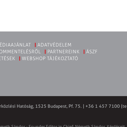
ÉDIAAJÁNLAT
ADATVÉDELEM
KOMMENTELÉSRŐL
PARTNEREINK
ÁSZF
ETÉSEK
WEBSHOP TÁJÉKOZTATÓ
rközlési Hatóság, 1525 Budapest, Pf. 75. | +36 1 457 7100 (te
émeth Sándor - Founder Editor in Chief: Németh Sándor. Kérdéseit, 