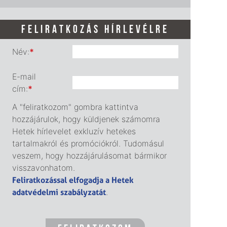
FELIRATKOZÁS HÍRLEVÉLRE
Név:
*
E-mail
cím:
*
A "feliratkozom" gombra kattintva
hozzájárulok, hogy küldjenek számomra
Hetek hírlevelet exkluzív hetekes
tartalmakról és promóciókról. Tudomásul
veszem, hogy hozzájárulásomat bármikor
visszavonhatom.
Feliratkozással elfogadja a Hetek
adatvédelmi szabályzatát
.