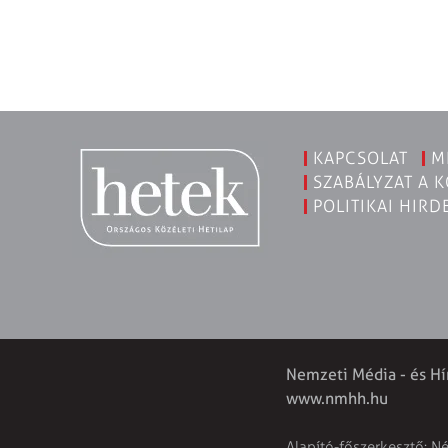
KAPCSOLAT
M
SZABÁLYZAT A 
POLITIKAI HIRD
Nemzeti Média - és Hí
www.nmhh.hu
Alapító-főszerkesztő: N