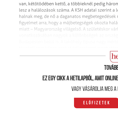
van, kétötödében kettő, a többieknél pedig háro
lesz a halálozások száma. A KSH adatai
szerint a 
halnak meg, de nő a
daganatos megbetegedések mia
figyelmet arra, hogy a májbetegségek okozta halá
miatt – Magyarország világelső. A születéskor vár
vonatkozásában nagyok a különbségek az ország
Budapesten belül is. A lakóhely
típusa nagy mérté
távolról sem képes
azokat teljességgel meghatáro
hozzáálláson.
(MTI)
Tovább
Ez egy cikk a hetilapból, amit onli
Vagy vásárolja meg a 
Előfizetek