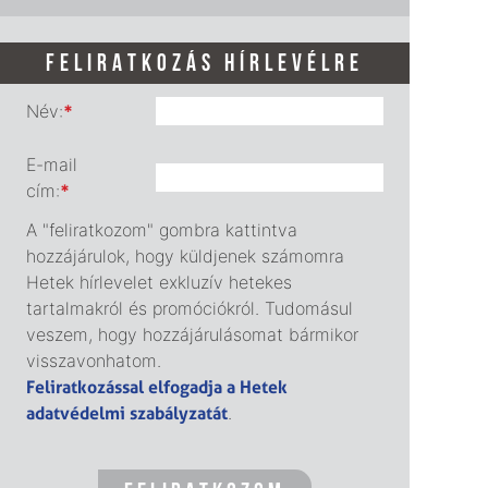
FELIRATKOZÁS HÍRLEVÉLRE
Név:
*
E-mail
cím:
*
A "feliratkozom" gombra kattintva
hozzájárulok, hogy küldjenek számomra
Hetek hírlevelet exkluzív hetekes
tartalmakról és promóciókról. Tudomásul
veszem, hogy hozzájárulásomat bármikor
visszavonhatom.
Feliratkozással elfogadja a Hetek
adatvédelmi szabályzatát
.