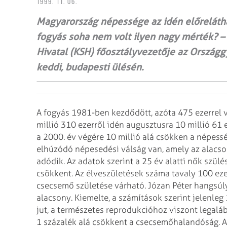
1999. 11. 06.
Magyarország népessége az idén előrelátha
fogyás soha nem volt ilyen nagy mérték? – 
Hivatal (KSH) főosztályvezetője az Országg
keddi, budapesti ülésén.
A fogyás 1981-ben kezdődött, azóta 475 ezerrel
millió 310 ezerről idén augusztusra 10 millió 61 
a 2000. év végére 10 millió alá csökken a népessé
elhúzódó népesedési válság van,
amely az alacs
adódik.
Az adatok szerint a 25 év alatti nők szül
csökkent. Az élveszületések száma tavaly 100 ezer
csecsemő születése várható. Józan Péter hangsúly
alacsony. Kiemelte, a számítások szerint
jelenleg
jut, a természetes
reprodukcióhoz viszont legaláb
1 százalék
alá csökkent a csecsemőhalandóság. 