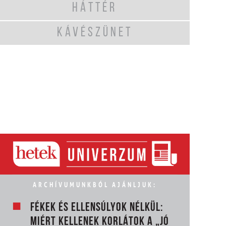
HÁTTÉR
KÁVÉSZÜNET
ARCHÍVUMUNKBÓL AJÁNLJUK:
FÉKEK ÉS ELLENSÚLYOK NÉLKÜL:
MIÉRT KELLENEK KORLÁTOK A „JÓ