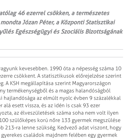
tólag 46 ezerrel csökken, a természetes
mondta Józan Péter, a Központi Statisztikai
yűlés Egészségügyi és Szociális Bizottságának
 vagyunk kevesebben. 1990 óta a népesség
száma 10
ezerre csökkent. A
statisztikusok előrejelzése szerint
g.
A KSH megállapítása szerint Magyarországon
ony termékenységből és a magas halandóságból
ési hajlandósága az elmúlt nyolc évben 9
százalékkal
 alá esett vissza, és
az idén is csak 93 ezer
ozta, az
élveszületések száma soha nem volt ilyen
 100 szülőképes korú nőre 133 gyermek megszülése
b 213-ra lenne szükség. Kedvező adat viszont, hogy
A gyerekes családok majdnem felében egy gyermek