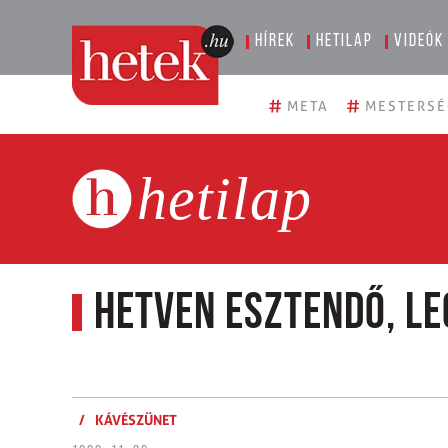
Hírek
Hetilap
Videók
#
#
META
MESTERSÉ
hetilap
Hetven esztendő, l
/
KÁVÉSZÜNET