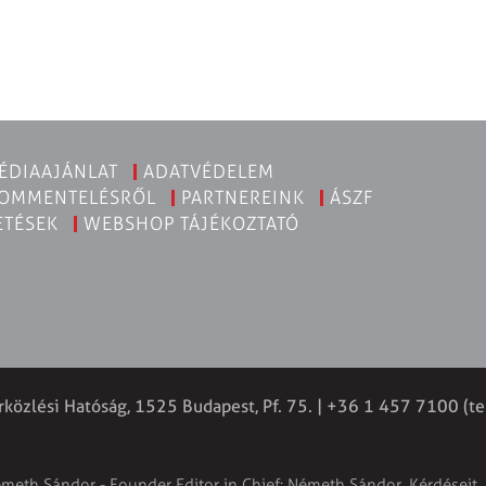
ÉDIAAJÁNLAT
ADATVÉDELEM
KOMMENTELÉSRŐL
PARTNEREINK
ÁSZF
ETÉSEK
WEBSHOP TÁJÉKOZTATÓ
rközlési Hatóság, 1525 Budapest, Pf. 75. | +36 1 457 7100 (te
émeth Sándor - Founder Editor in Chief: Németh Sándor. Kérdéseit, 