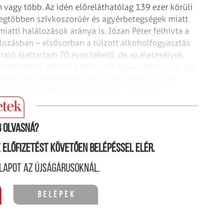
m vagy több.
Az idén előreláthatólag 139 ezer körüli
legtöbben szívkoszorúér és agyérbetegségek miatt
tti halálozások aránya is. Józan Péter felhívta a
lozásban – elsősorban a túlzott
alkoholfogyasztás
ható élettartam
70 évre tehető, de az életesélyek
különböző vidékei között, sőt egyes városokon, így
kben befolyásolja ugyan az életkilátásokat, de
zni: még mindig jóval több múlik az egyéni
 olvasná?
ne előfizetést követően belépéssel elér.
lapot az újságárusoknál.
Belépek