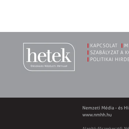
KAPCSOLAT
M
SZABÁLYZAT A 
POLITIKAI HIRD
Nemzeti Média - és Hí
www.nmhh.hu
Alapító-főszerkesztő: N