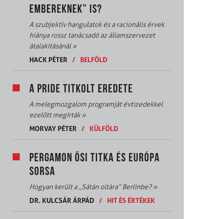
EMBEREKNEK” IS?
A szubjektív hangulatok és a racionális érvek
hiánya rossz tanácsadó az államszervezet
átalakításánál
»
HACK PÉTER
/
BELFÖLD
A PRIDE TITKOLT EREDETE
A melegmozgalom programját évtizedekkel
ezelőtt megírták
»
MORVAY PÉTER
/
KÜLFÖLD
PERGAMON ŐSI TITKA ÉS EURÓPA
SORSA
Hogyan került a „Sátán oltára” Berlinbe?
»
DR. KULCSÁR ÁRPÁD
/
HIT ÉS ÉRTÉKEK