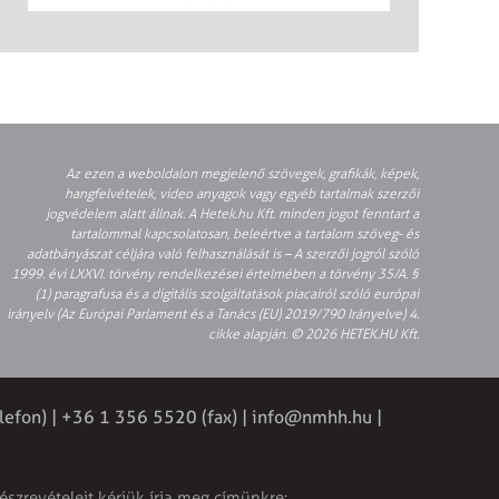
Az ezen a weboldalon megjelenő szövegek, grafikák, képek,
hangfelvételek, video anyagok vagy egyéb tartalmak szerzői
jogvédelem alatt állnak. A Hetek.hu Kft. minden jogot fenntart a
tartalommal kapcsolatosan, beleértve a tartalom szöveg- és
adatbányászat céljára való felhasználását is – A szerzői jogról szóló
1999. évi LXXVI. törvény rendelkezései értelmében a törvény 35/A. §
(1) paragrafusa és a digitális szolgáltatások piacairól szóló európai
irányelv (Az Európai Parlament és a Tanács (EU) 2019/790 Irányelve) 4.
cikke alapján. © 2026 HETEK.HU Kft.
lefon) | +36 1 356 5520 (fax) |
info@nmhh.hu
|
észrevételeit kérjük írja meg címünkre: