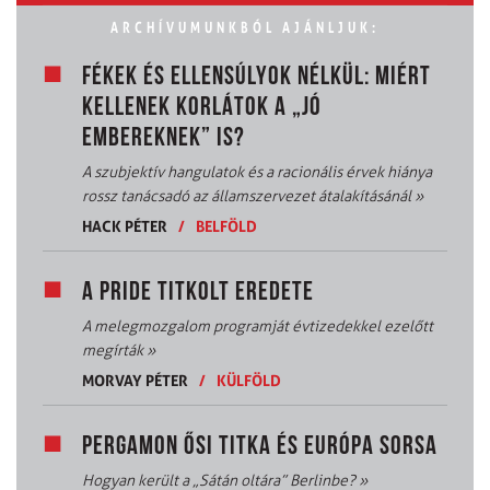
ARCHÍVUMUNKBÓL AJÁNLJUK:
FÉKEK ÉS ELLENSÚLYOK NÉLKÜL: MIÉRT
KELLENEK KORLÁTOK A „JÓ
EMBEREKNEK” IS?
A szubjektív hangulatok és a racionális érvek hiánya
rossz tanácsadó az államszervezet átalakításánál
»
HACK PÉTER
/
BELFÖLD
A PRIDE TITKOLT EREDETE
A melegmozgalom programját évtizedekkel ezelőtt
megírták
»
MORVAY PÉTER
/
KÜLFÖLD
PERGAMON ŐSI TITKA ÉS EURÓPA SORSA
Hogyan került a „Sátán oltára” Berlinbe?
»