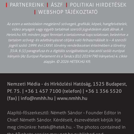
PARTNEREINK
ÁSZF
POLITIKAI HIRDETÉSEK
WEBSHOP TÁJÉKOZTATÓ
Az ezen a weboldalon megjelenő szövegek, grafikák, képek, hangfelvételek,
video anyagok vagy egyéb tartalmak szerzői jogvédelem alatt állnak. A
Hetek.hu Kft. minden jogot fenntart a tartalommal kapcsolatosan, beleértve a
tartalom szöveg- és adatbányászat céljára való felhasználását is – A szerzői
jogról szóló 1999. évi LXXVI. törvény rendelkezései értelmében a törvény
35/A. § (1) paragrafusa és a digitális szolgáltatások piacairól szóló európai
irányelv (Az Európai Parlament és a Tanács (EU) 2019/790 Irányelve) 4. cikke
alapján. © 2026 HETEK.HU Kft.
Nemzeti Média - és Hírközlési Hatóság, 1525 Budapest,
Pf. 75. | +36 1 457 7100 (telefon) | +36 1 356 5520
(fax) |
info@nmhh.hu
| www.nmhh.hu
Alapító-főszerkesztő: Németh Sándor - Founder Editor in
Chief: Németh Sándor. Kérdéseit, észrevételeit kérjük írja
meg címünkre:
hetek@hetek.hu
. - The photos contained in