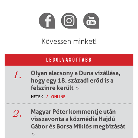
Kövessen minket!
LEGOLVASOTTABB
1.
Olyan alacsony a Duna vízállása,
hogy egy 18. századi erőd is a
felszínre került
»
HETEK
/
ONLINE
2.
Magyar Péter kommentje után
visszavonta a közmédia Hajdú
Gábor és Borsa Miklós megbízását
»