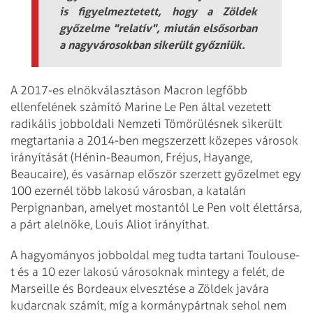
is figyelmeztetett, hogy a Zöldek
győzelme "relatív", miután elsősorban
a nagyvárosokban sikerült győzniük.
A 2017-es elnökválasztáson Macron legfőbb
ellenfelének számító Marine Le Pen által vezetett
radikális jobboldali Nemzeti Tömörülésnek sikerült
megtartania a 2014-ben megszerzett közepes városok
irányítását (Hénin-Beaumon, Fréjus, Hayange,
Beaucaire), és vasárnap először szerzett győzelmet egy
100 ezernél több lakosú városban, a katalán
Perpignanban, amelyet mostantól Le Pen volt élettársa,
a párt alelnöke, Louis Aliot irányíthat.
A hagyományos jobboldal meg tudta tartani Toulouse-
t és a 10 ezer lakosú városoknak mintegy a felét, de
Marseille és Bordeaux elvesztése a Zöldek javára
kudarcnak számít, míg a kormánypártnak sehol nem