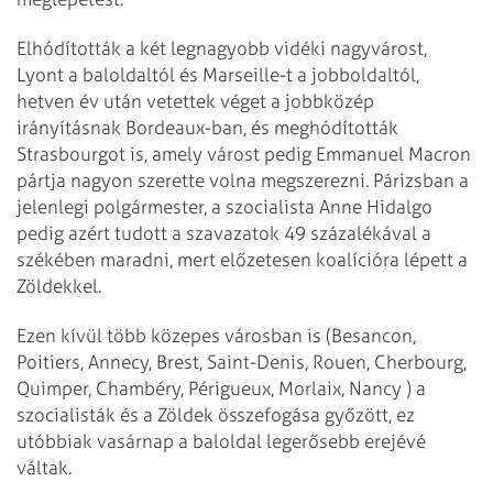
Elhódították a két legnagyobb vidéki nagyvárost,
Lyont a baloldaltól és Marseille-t a jobboldaltól,
hetven év után vetettek véget a jobbközép
irányításnak Bordeaux-ban, és meghódították
Strasbourgot is, amely várost pedig Emmanuel Macron
pártja nagyon szerette volna megszerezni. Párizsban a
jelenlegi polgármester, a szocialista Anne Hidalgo
pedig azért tudott a szavazatok 49 százalékával a
székében maradni, mert előzetesen koalícióra lépett a
Zöldekkel.
Ezen kívül több közepes városban is (Besancon,
Poitiers, Annecy, Brest, Saint-Denis, Rouen, Cherbourg,
Quimper, Chambéry, Périgueux, Morlaix, Nancy ) a
szocialisták és a Zöldek összefogása győzött, ez
utóbbiak vasárnap a baloldal legerősebb erejévé
váltak.