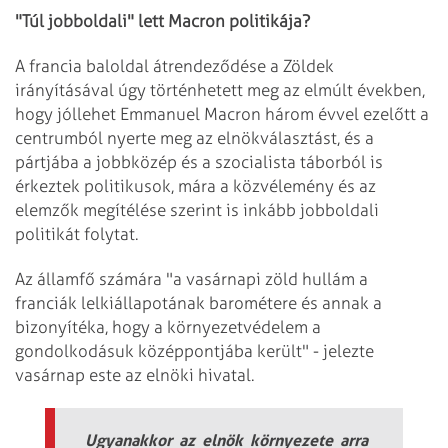
"Túl jobboldali" lett Macron politikája?
A francia baloldal átrendeződése a Zöldek
irányításával úgy történhetett meg az elmúlt években,
hogy jóllehet Emmanuel Macron három évvel ezelőtt a
centrumból nyerte meg az elnökválasztást, és a
pártjába a jobbközép és a szocialista táborból is
érkeztek politikusok, mára a közvélemény és az
elemzők megítélése szerint is inkább jobboldali
politikát folytat.
Az államfő számára "a vasárnapi zöld hullám a
franciák lelkiállapotának barométere és annak a
bizonyítéka, hogy a környezetvédelem a
gondolkodásuk középpontjába került" - jelezte
vasárnap este az elnöki hivatal.
Ugyanakkor az elnök környezete arra