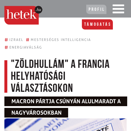
Profil
Támogatás
#
#
IZRAEL
MESTERSÉGES INTELLIGENCIA
#
ENERGIAVÁLSÁG
"Zöldhullám" a francia
helyhatósági
választásokon
MACRON PÁRTJA CSÚNYÁN ALULMARADT A
NAGYVÁROSOKBAN