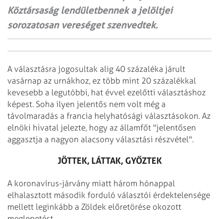
Köztársaság lendületbennek a jelöltjei
sorozatosan vereséget szenvedtek.
A választásra jogosultak alig 40 százaléka járult
vasárnap az urnákhoz, ez több mint 20 százalékkal
kevesebb a legutóbbi, hat évvel ezelőtti választáshoz
képest. Soha ilyen jelentős nem volt még a
távolmaradás a francia helyhatósági választásokon. Az
elnöki hivatal jelezte, hogy az államfőt "jelentősen
aggasztja a nagyon alacsony választási részvétel".
JÖTTEK, LÁTTAK, GYŐZTEK
A koronavírus-járvány miatt három hónappal
elhalasztott második forduló választói érdektelensége
mellett leginkább a Zöldek előretörése okozott
meglepetést.