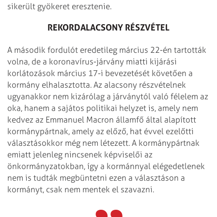
sikerült gyökeret eresztenie.
REKORDALACSONY RÉSZVÉTEL
A második fordulót eredetileg március 22-én tartották
volna, de a koronavírus-járvány miatti kijárási
korlátozások március 17-i bevezetését követően a
kormány elhalasztotta. Az alacsony részvételnek
ugyanakkor nem kizárólag a járványtól való félelem az
oka, hanem a sajátos politikai helyzet is, amely nem
kedvez az Emmanuel Macron államfő által alapított
kormánypártnak, amely az előző, hat évvel ezelőtti
választásokkor még nem létezett. A kormánypártnak
emiatt jelenleg nincsenek képviselői az
önkormányzatokban, így a kormánnyal elégedetlenek
nem is tudták megbüntetni ezen a választáson a
kormányt, csak nem mentek el szavazni.