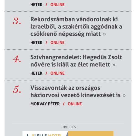
HETEK
/
ONLINE
3.
Rekordszámban vándorolnak ki
Izraelből, a szakértők aggódnak a
csökkenő népesség miatt
»
HETEK
/
ONLINE
4.
Szívhangrendelet: Hegedűs Zsolt
nővére is kiáll az élet mellett
»
HETEK
/
ONLINE
5.
Visszavonták az országos
háziorvosi vezető kinevezését is
»
MORVAY PÉTER
/
ONLINE
HIRDETÉS