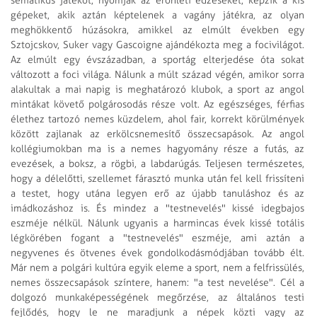
sematikus játékot, nyomják az erőnléti edzéseket, képzik a kis
gépeket, akik aztán képtelenek a vagány játékra, az olyan
meghökkentő húzásokra, amikkel az elmúlt években egy
Sztojcskov, Suker vagy Gascoigne ajándékozta meg a focivilágot.
Az elmúlt egy évszázadban, a sportág elterjedése óta sokat
változott a foci világa. Nálunk a múlt század végén, amikor sorra
alakultak a mai napig is meghatározó klubok, a sport az angol
mintákat követő polgárosodás része volt. Az egészséges, férfias
élethez tartozó nemes küzdelem, ahol fair, korrekt körülmények
között zajlanak az erkölcsnemesítő összecsapások. Az angol
kollégiumokban ma is a nemes hagyomány része a futás, az
evezések, a boksz, a rögbi, a labdarúgás. Teljesen természetes,
hogy a délelőtti, szellemet fárasztó munka után fel kell frissíteni
a testet, hogy utána legyen erő az újabb tanuláshoz és az
imádkozáshoz is. És mindez a "testnevelés" kissé idegbajos
eszméje nélkül. Nálunk ugyanis a harmincas évek kissé totális
légkörében fogant a "testnevelés" eszméje, ami aztán a
negyvenes és ötvenes évek gondolkodásmódjában tovább élt.
Már nem a polgári kultúra egyik eleme a sport, nem a felfrissülés,
nemes összecsapások színtere, hanem: "a test nevelése". Cél a
dolgozó munkaképességének megőrzése, az általános testi
fejlődés, hogy le ne maradjunk a népek közti vagy az