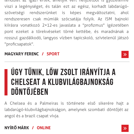
lendület az igazi érték, amelyik vert helyzetből is győzelemre
viszi a legénységet, és talán ezt az egész, korhadt labdarúgó-
szövetségi rendszerünket is képes megváltoztatni, ahol
rendszeresen csak múmiák szócsatája folyik. Az ISM bajnoki
kiírásra vonatkozó 2×12-es javaslata a "profizmus" igézetében
pont ezeket a törekvéseket törné kettébe, és maradnának a
rosszul gazdálkodó, langyos vízben tapicskoló, szívtelenül játszó
"proficsapatok".
MAGYARY FERENC
/
SPORT
Úgy tűnik, Lőw Zsolt irányítja a
Chelseat a klubvilágbajnokság
döntőjében
A Chelsea és a Palmeiras is története első sikerére hajt a
labdarúgó-klubvilágbajnokságon, amelynek szombati döntőjét az
angol és a brazil csapat vívja.
NYÍRŐ MÁRK
/
ONLINE