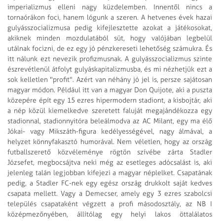
imperializmus elleni nagy küzdelemben. Innentől nincs a
tornaórákon foci, hanem lógunk a szeren. A hetvenes évek hazai
gulyásszocializmusa pedig kifejlesztette azokat a játékosokat,
akiknek minden mozdulatából süt, hogy valójában legbelül
utálnak focizni, de ez egy jó pénzkereseti lehetőség számukra. És
itt nálunk ezt nevezik profizmusnak. A gulyásszocializmus szinte
észrevétlenül átfolyt gulyáskapitalizmusba, és mi nézhetjük ezt a
sok kelletlen "profit". Azért van néhány jó jel is, persze sajátosan
magyar módon. Például itt van a magyar Don Quijote, aki a puszta
közepére épít egy 15 ezres hipermodern stadiont, a kisbojtár, aki
a nép közül kiemelkedve szeretett faluját megajándékozza egy
stadionnal, stadionnyitóra beleálmodva az AC Milant, egy ma élő
Jókai- vagy Mikszáth-figura kedélyességével, nagy álmával, a
helyzet könnyfakasztó humorával. Nem véletlen, hogy az ország
futballszerető közvéleménye rögtön szívébe zárta Stadler
Józsefet, megbocsájtva neki még az esetleges adócsalást is, aki
jelenleg talán legjobban kifejezi a magyar néplelket. Csapatának
pedig, a Stadler FC-nek egy egész ország drukkolt saját kedves
csapata mellett. Vagy a Demecser, amely egy 3 ezres szabolcsi
település csapataként végzett a profi másodosztály, az NB I
középmezőnyében, állítólag egy helyi lakos öttalálatos