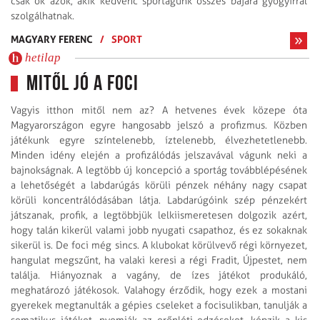
csak ők azok, akik kedvenc sportágunk összes bajára gyógyírral
szolgálhatnak.
MAGYARY FERENC
/
SPORT
hetilap
Mitől jó a foci
Vagyis itthon mitől nem az? A hetvenes évek közepe óta
Magyarországon egyre hangosabb jelszó a profizmus. Közben
játékunk egyre színtelenebb, íztelenebb, élvezhetetlenebb.
Minden idény elején a profizálódás jelszavával vágunk neki a
bajnokságnak. A legtöbb új koncepció a sportág továbblépésének
a lehetőségét a labdarúgás körüli pénzek néhány nagy csapat
körüli koncentrálódásában látja. Labdarúgóink szép pénzekért
játszanak, profik, a legtöbbjük lelkiismeretesen dolgozik azért,
hogy talán kikerül valami jobb nyugati csapathoz, és ez sokaknak
sikerül is. De foci még sincs. A klubokat körülvevő régi környezet,
hangulat megszűnt, ha valaki keresi a régi Fradit, Újpestet, nem
találja. Hiányoznak a vagány, de ízes játékot produkáló,
meghatározó játékosok. Valahogy érződik, hogy ezek a mostani
gyerekek megtanulták a gépies cseleket a focisulikban, tanulják a