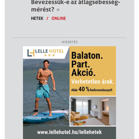
Bevezessük-e az átlagsebesség-
mérést?
»
HETEK
/
ONLINE
HIRDETÉS