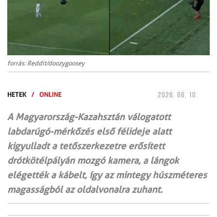
forrás: Reddit/doozygoosey
HETEK
/
ONLINE
2026. 06. 10.
A Magyarország-Kazahsztán válogatott
labdarúgó-mérkőzés első félideje alatt
kigyulladt a tetőszerkezetre erősített
drótkötélpályán mozgó kamera, a lángok
elégették a kábelt, így az mintegy húszméteres
magasságból az oldalvonalra zuhant.