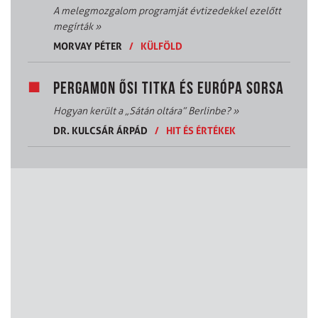
A melegmozgalom programját évtizedekkel ezelőtt
megírták
»
MORVAY PÉTER
/
KÜLFÖLD
PERGAMON ŐSI TITKA ÉS EURÓPA SORSA
Hogyan került a „Sátán oltára” Berlinbe?
»
DR. KULCSÁR ÁRPÁD
/
HIT ÉS ÉRTÉKEK