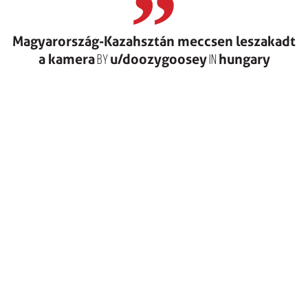
Magyarország-Kazahsztán meccsen leszakadt
a kamera
u/doozygoosey
hungary
by
in