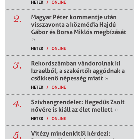
HETEK
/
ONLINE
2.
Magyar Péter kommentje után
visszavonta a közmédia Hajdú
Gábor és Borsa Miklós megbízását
»
HETEK
/
ONLINE
3.
Rekordszámban vándorolnak ki
Izraelből, a szakértők aggódnak a
csökkenő népesség miatt
»
HETEK
/
ONLINE
4.
Szívhangrendelet: Hegedűs Zsolt
nővére is kiáll az élet mellett
»
HETEK
/
ONLINE
5.
Vitézy mindenkitől kérdezi: