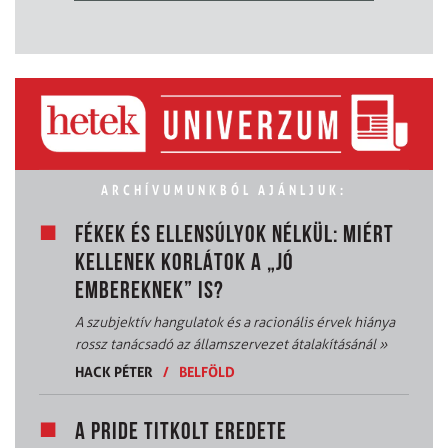
ARCHÍVUMUNKBÓL AJÁNLJUK:
FÉKEK ÉS ELLENSÚLYOK NÉLKÜL: MIÉRT
KELLENEK KORLÁTOK A „JÓ
EMBEREKNEK” IS?
A szubjektív hangulatok és a racionális érvek hiánya
rossz tanácsadó az államszervezet átalakításánál
»
HACK PÉTER
/
BELFÖLD
A PRIDE TITKOLT EREDETE