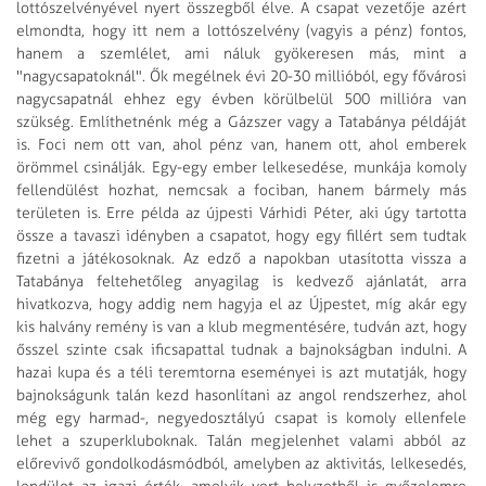
lottószelvényével nyert összegből élve. A csapat vezetője azért
elmondta, hogy itt nem a lottószelvény (vagyis a pénz) fontos,
hanem a szemlélet, ami náluk gyökeresen más, mint a
"nagycsapatoknál". Ők megélnek évi 20-30 millióból, egy fővárosi
nagycsapatnál ehhez egy évben körülbelül 500 millióra van
szükség. Említhetnénk még a Gázszer vagy a Tatabánya példáját
is. Foci nem ott van, ahol pénz van, hanem ott, ahol emberek
örömmel csinálják. Egy-egy ember lelkesedése, munkája komoly
fellendülést hozhat, nemcsak a fociban, hanem bármely más
területen is. Erre példa az újpesti Várhidi Péter, aki úgy tartotta
össze a tavaszi idényben a csapatot, hogy egy fillért sem tudtak
fizetni a játékosoknak. Az edző a napokban utasította vissza a
Tatabánya feltehetőleg anyagilag is kedvező ajánlatát, arra
hivatkozva, hogy addig nem hagyja el az Újpestet, míg akár egy
kis halvány remény is van a klub megmentésére, tudván azt, hogy
ősszel szinte csak ificsapattal tudnak a bajnokságban indulni. A
hazai kupa és a téli teremtorna eseményei is azt mutatják, hogy
bajnokságunk talán kezd hasonlítani az angol rendszerhez, ahol
még egy harmad-, negyedosztályú csapat is komoly ellenfele
lehet a szuperkluboknak. Talán megjelenhet valami abból az
előrevivő gondolkodásmódból, amelyben az aktivitás, lelkesedés,