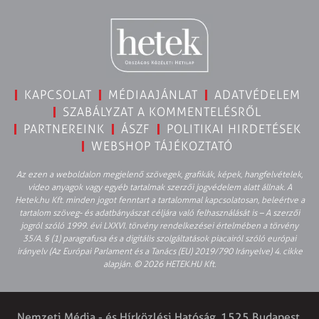
KAPCSOLAT
MÉDIAAJÁNLAT
ADATVÉDELEM
SZABÁLYZAT A KOMMENTELÉSRŐL
PARTNEREINK
ÁSZF
POLITIKAI HIRDETÉSEK
WEBSHOP TÁJÉKOZTATÓ
Az ezen a weboldalon megjelenő szövegek, grafikák, képek, hangfelvételek,
video anyagok vagy egyéb tartalmak szerzői jogvédelem alatt állnak. A
Hetek.hu Kft. minden jogot fenntart a tartalommal kapcsolatosan, beleértve a
tartalom szöveg- és adatbányászat céljára való felhasználását is – A szerzői
jogról szóló 1999. évi LXXVI. törvény rendelkezései értelmében a törvény
35/A. § (1) paragrafusa és a digitális szolgáltatások piacairól szóló európai
irányelv (Az Európai Parlament és a Tanács (EU) 2019/790 Irányelve) 4. cikke
alapján. © 2026 HETEK.HU Kft.
Nemzeti Média - és Hírközlési Hatóság, 1525 Budapest,