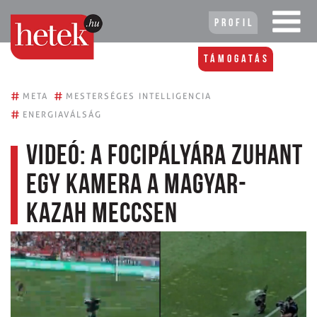
Profil
Támogatás
#
#
META
MESTERSÉGES INTELLIGENCIA
#
ENERGIAVÁLSÁG
Videó: A focipályára zuhant
egy kamera a magyar-
kazah meccsen