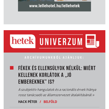
ARCHÍVUMUNKBÓL AJÁNLJUK:
FÉKEK ÉS ELLENSÚLYOK NÉLKÜL: MIÉRT
KELLENEK KORLÁTOK A „JÓ
EMBEREKNEK” IS?
A szubjektív hangulatok és a racionális érvek hiánya
rossz tanácsadó az államszervezet átalakításánál
»
HACK PÉTER
/
BELFÖLD