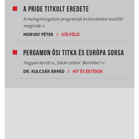
A PRIDE TITKOLT EREDETE
A melegmozgalom programját évtizedekkel ezelőtt
megírták
»
MORVAY PÉTER
/
KÜLFÖLD
PERGAMON ŐSI TITKA ÉS EURÓPA SORSA
Hogyan került a „Sátán oltára” Berlinbe?
»
DR. KULCSÁR ÁRPÁD
/
HIT ÉS ÉRTÉKEK