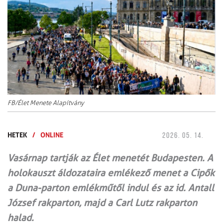
FB/Élet Menete Alapítvány
HETEK
/
ONLINE
2026. 05. 14.
Vasárnap tartják az Élet menetét Budapesten. A
holokauszt áldozataira emlékező menet a Cipők
a Duna-parton emlékműtől indul és az id. Antall
József rakparton, majd a Carl Lutz rakparton
halad.