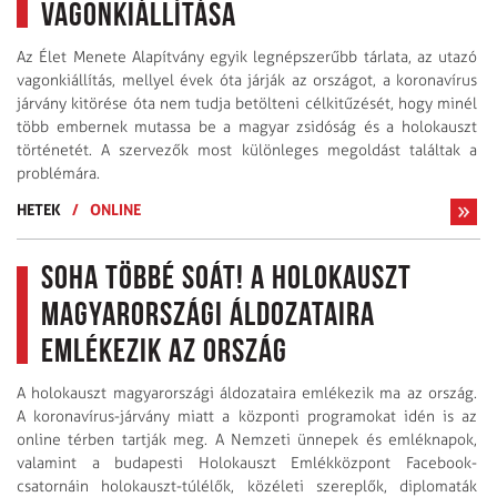
vagonkiállítása
Az Élet Menete Alapítvány egyik legnépszerűbb tárlata, az utazó
vagonkiállítás, mellyel évek óta járják az országot, a koronavírus
járvány kitörése óta nem tudja betölteni célkitűzését, hogy minél
több embernek mutassa be a magyar zsidóság és a holokauszt
történetét. A szervezők most különleges megoldást találtak a
problémára.
HETEK
/
ONLINE
Soha többé soát! A holokauszt
magyarországi áldozataira
emlékezik az ország
A holokauszt magyarországi áldozataira emlékezik ma az ország.
A koronavírus-járvány miatt a központi programokat idén is az
online térben tartják meg. A Nemzeti ünnepek és emléknapok,
valamint a budapesti Holokauszt Emlékközpont Facebook-
csatornáin holokauszt-túlélők, közéleti szereplők, diplomaták