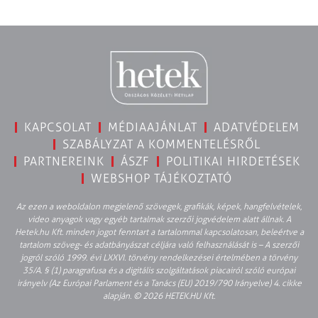
KAPCSOLAT
MÉDIAAJÁNLAT
ADATVÉDELEM
SZABÁLYZAT A KOMMENTELÉSRŐL
PARTNEREINK
ÁSZF
POLITIKAI HIRDETÉSEK
WEBSHOP TÁJÉKOZTATÓ
Az ezen a weboldalon megjelenő szövegek, grafikák, képek, hangfelvételek,
video anyagok vagy egyéb tartalmak szerzői jogvédelem alatt állnak. A
Hetek.hu Kft. minden jogot fenntart a tartalommal kapcsolatosan, beleértve a
tartalom szöveg- és adatbányászat céljára való felhasználását is – A szerzői
jogról szóló 1999. évi LXXVI. törvény rendelkezései értelmében a törvény
35/A. § (1) paragrafusa és a digitális szolgáltatások piacairól szóló európai
irányelv (Az Európai Parlament és a Tanács (EU) 2019/790 Irányelve) 4. cikke
alapján. © 2026 HETEK.HU Kft.