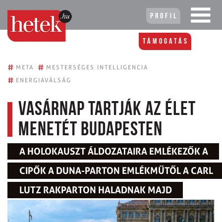
Profil
Támogatás
#
#
META
MESTERSÉGES INTELLIGENCIA
#
ENERGIAVÁLSÁG
Vasárnap tartják az Élet
menetét Budapesten
A HOLOKAUSZT ÁLDOZATAIRA EMLÉKEZŐK A
CIPŐK A DUNA-PARTON EMLÉKMŰTŐL A CARL
LUTZ RAKPARTON HALADNAK MAJD