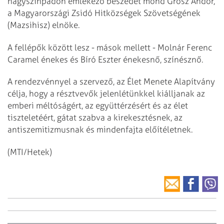
nagyszínpadon emlékező beszédet mond Grósz Andor,
a Magyarországi Zsidó Hitközségek Szövetségének
(Mazsihisz) elnöke.
A fellépők között lesz - mások mellett - Molnár Ferenc
Caramel énekes és Bíró Eszter énekesnő, színésznő.
A rendezvénnyel a szervező, az Élet Menete Alapítvány
célja, hogy a résztvevők jelenlétünkkel kiálljanak az
emberi méltóságért, az együttérzésért és az élet
tiszteletéért, gátat szabva a kirekesztésnek, az
antiszemitizmusnak és mindenfajta előítéletnek.
(MTI/Hetek)