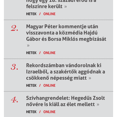
hogy egy 18. századi erőd is a
felszínre került
»
HETEK
/
ONLINE
2.
Magyar Péter kommentje után
visszavonta a közmédia Hajdú
Gábor és Borsa Miklós megbízását
»
HETEK
/
ONLINE
3.
Rekordszámban vándorolnak ki
Izraelből, a szakértők aggódnak a
csökkenő népesség miatt
»
HETEK
/
ONLINE
4.
Szívhangrendelet: Hegedűs Zsolt
nővére is kiáll az élet mellett
»
HETEK
/
ONLINE