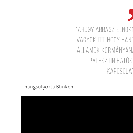
"Ahogy Abbász elnök
vagyok itt, hogy ha
Államok kormányána
Palesztin Ható
kapcsola
- hangsúlyozta Blinken.