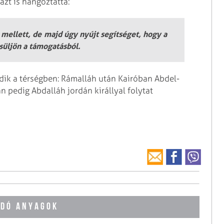
zt is hangoztatta:
mellett, de majd úgy nyújt segítséget, hogy a
süljön a támogatásból.
dik a térségben: Rámalláh után Kairóban Abdel-
 pedig Abdalláh jordán királlyal folytat
DÓ ANYAGOK