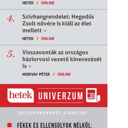
HETEK
/
ONLINE
4.
Szívhangrendelet: Hegedűs
Zsolt nővére is kiáll az élet
mellett
»
HETEK
/
ONLINE
5.
Visszavonták az országos
háziorvosi vezető kinevezését
is
»
MORVAY PÉTER
/
ONLINE
ARCHÍVUMUNKBÓL AJÁNLJUK:
FÉKEK ÉS ELLENSÚLYOK NÉLKÜL: