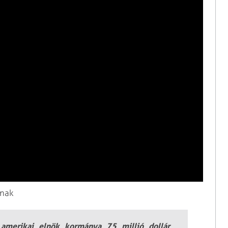
knak
 amerikai elnök kormánya 75 millió dollár