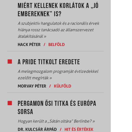
MIÉRT KELLENEK KORLÁTOK A „JÓ
EMBEREKNEK” IS?
A szubjektív hangulatok és a racionális érvek
hiánya rossz tanácsadó az államszervezet
átalakításánál
»
HACK PÉTER
/
BELFÖLD
A PRIDE TITKOLT EREDETE
A melegmozgalom programját évtizedekkel
ezelőtt megírták
»
MORVAY PÉTER
/
KÜLFÖLD
PERGAMON ŐSI TITKA ÉS EURÓPA
SORSA
Hogyan került a „Sátán oltára” Berlinbe?
»
DR. KULCSÁR ÁRPÁD
/
HIT ÉS ÉRTÉKEK