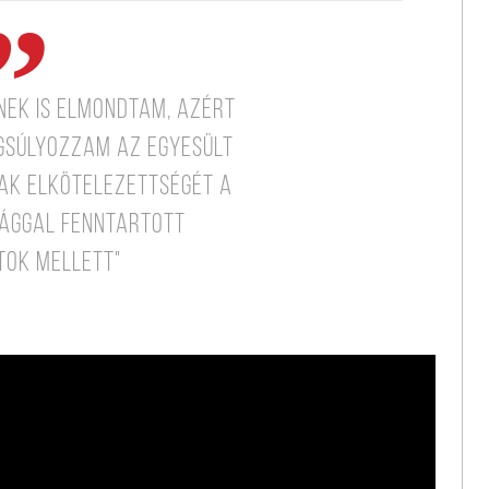
nek is elmondtam, azért
ngsúlyozzam az Egyesült
k elkötelezettségét a
sággal fenntartott
tok mellett"