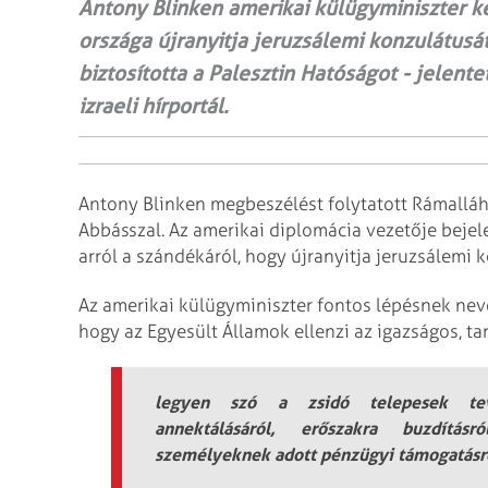
Antony Blinken amerikai külügyminiszter ke
országa újranyitja jeruzsálemi konzulátusá
biztosította a Palesztin Hatóságot - jelente
izraeli hírportál.
Antony Blinken megbeszélést folytatott Rámallá
Abbásszal. Az amerikai diplomácia vezetője bejelen
arról a szándékáról, hogy újranyitja jeruzsálemi 
Az amerikai külügyminiszter fontos lépésnek neve
hogy az Egyesült Államok ellenzi az igazságos, tar
legyen szó a zsidó telepesek tevé
annektálásáról, erőszakra buzdítás
személyeknek adott pénzügyi támogatásr