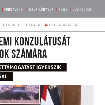
Podcastok
Hetek könyvek
News
Előfizetés
#
ÉGES INTELLIGENCIA
ENERGIAVÁLSÁG
lemi konzulátusát
nok számára
LETTÁMOGATÁST IGYEKSZIK
SAL