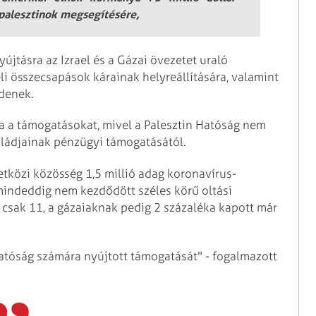
 palesztinok megsegítésére,
yújtásra az Izrael és a Gázai övezetet uraló
li összecsapások kárainak helyreállítására, valamint
ldenek.
a a támogatásokat, mivel a Palesztin Hatóság nem
saládjainak pénzügyi támogatásától.
tközi közösség 1,5 millió adag koronavírus-
 mindeddig nem kezdődött széles körű oltási
 csak 11, a gázaiaknak pedig 2 százaléka kapott már
atóság számára nyújtott támogatását" - fogalmazott