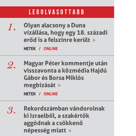
LEGOLVASOTTABB
1.
Olyan alacsony a Duna
vízállása, hogy egy 18. századi
erőd is a felszínre került
»
HETEK
/
ONLINE
2.
Magyar Péter kommentje után
visszavonta a közmédia Hajdú
Gábor és Borsa Miklós
megbízását
»
HETEK
/
ONLINE
3.
Rekordszámban vándorolnak
ki Izraelből, a szakértők
aggódnak a csökkenő
népesség miatt
»