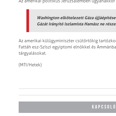
Az amerikai politikus Jeruzsálemben ugyanakkor a
Washington elkötelezett Gáza újjáépítése 
Gázát irányító iszlamista Hamász ne része
Az amerikai külügyminiszter csütörtökig tartózko
Fattáh esz-Szíszi egyiptomi elnökkel és Ammánban
tárgyalásokat.
(MTI/Hetek)
KAPCSOLÓ