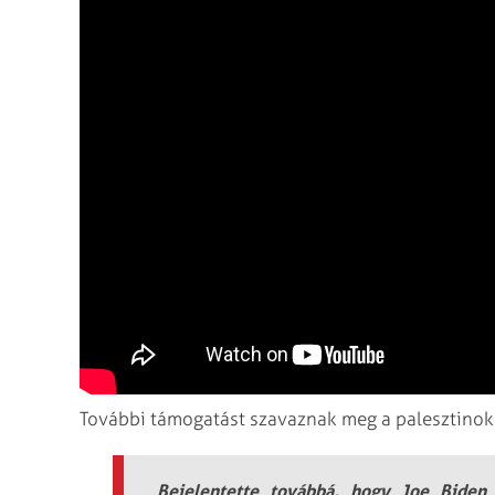
További támogatást szavaznak meg a palesztino
Bejelentette továbbá, hogy Joe Biden