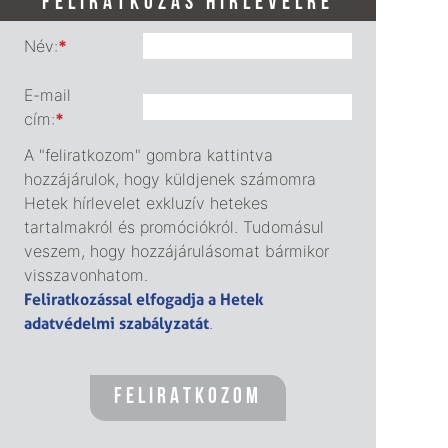
FELIRATKOZÁS HÍRLEVÉLRE
Név:
*
E-mail
cím:
*
A "feliratkozom" gombra kattintva
hozzájárulok, hogy küldjenek számomra
Hetek hírlevelet exkluzív hetekes
tartalmakról és promóciókról. Tudomásul
veszem, hogy hozzájárulásomat bármikor
visszavonhatom.
Feliratkozással elfogadja a Hetek
adatvédelmi szabályzatát
.