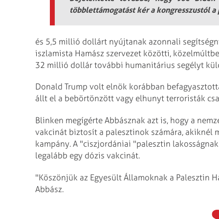
többlettámogatást kér a kongresszustól a
és 5,5 millió dollárt nyújtanak azonnali segítségn
iszlamista Hamász szervezet közötti, közelmúltbe
32 millió dollár további humanitárius segélyt kü
Donald Trump volt elnök korábban befagyasztott
állt el a bebörtönzött vagy elhunyt terroristák c
Blinken megígérte Abbásznak azt is, hogy a nemze
vakcinát biztosít a palesztinok számára, akiknél
kampány. A "ciszjordániai "palesztin lakosságnak
legalább egy dózis vakcinát.
"Köszönjük az Egyesült Államoknak a Palesztin H
Abbász.