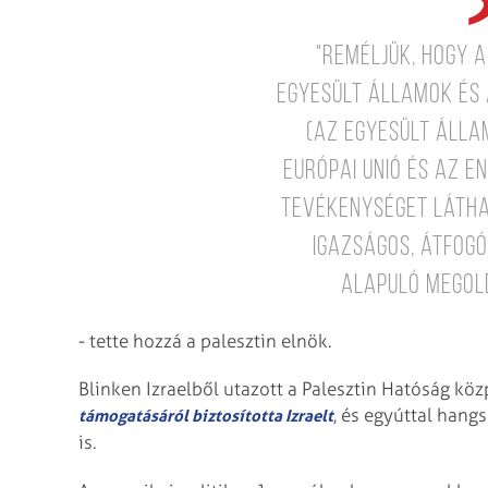
"Reméljük, hogy 
Egyesült Államok és 
(az Egyesült Álla
Európai Unió és az E
tevékenységet láth
igazságos, átfogó
alapuló megol
- tette hozzá a palesztin elnök.
Blinken Izraelből utazott a Palesztin Hatóság k
, és egyúttal hang
támogatásáról biztosította Izraelt
is.