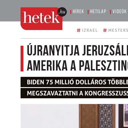
Hírek
Hetilap
Videók
#
#
IZRAEL
MESTERS
Újranyitja jeruzsá
Amerika a paleszti
BIDEN 75 MILLIÓ DOLLÁROS TÖBB
MEGSZAVAZTATNI A KONGRESSZUS