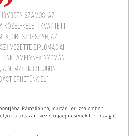
a jövőben számos, az
a közel-keleti kvartett
mok, Oroszország, az
NSZ) vezette diplomáciai
atunk, amelynek nyomán
, a nemzetközi jogon
dást érhetünk el"
özpontjába, Rámalláhba, miután Jeruzsálemben
súlyozta a Gázai övezet újjáépítésének fontosságát