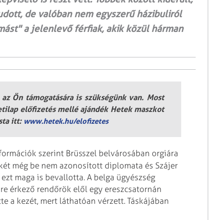
tudott, de valóban nem egyszerű házibuliról
mást" a jelenlevő férfiak, akik közül hárman
 az Ön támogatására is szükségünk van. Most
etilap előfizetés mellé ajándék Hetek maszkot
ta itt:
www.hetek.hu/elofizetes
nformációk szerint Brüsszel belvárosában orgiára
k két még be nem azonosított diplomata és Szájer
, ezt maga is bevallotta. A belga ügyészség
nre érkező rendőrök elől egy ereszcsatornán
e a kezét, mert láthatóan vérzett. Táskájában