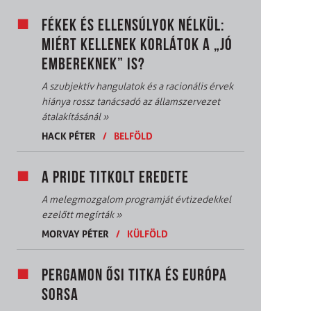
FÉKEK ÉS ELLENSÚLYOK NÉLKÜL:
MIÉRT KELLENEK KORLÁTOK A „JÓ
EMBEREKNEK” IS?
A szubjektív hangulatok és a racionális érvek
hiánya rossz tanácsadó az államszervezet
átalakításánál
»
HACK PÉTER
/
BELFÖLD
A PRIDE TITKOLT EREDETE
A melegmozgalom programját évtizedekkel
ezelőtt megírták
»
MORVAY PÉTER
/
KÜLFÖLD
PERGAMON ŐSI TITKA ÉS EURÓPA
SORSA