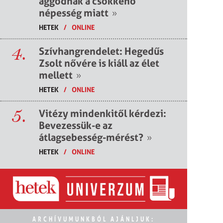
aggódnak a csökkenő
népesség miatt
»
HETEK
/
ONLINE
4.
Szívhangrendelet: Hegedűs
Zsolt nővére is kiáll az élet
mellett
»
HETEK
/
ONLINE
5.
Vitézy mindenkitől kérdezi:
Bevezessük-e az
átlagsebesség-mérést?
»
HETEK
/
ONLINE
ARCHÍVUMUNKBÓL AJÁNLJUK: