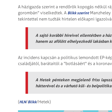
A házigazda szerint a rendőrök kopogás nélkül ráj
gorombán" viselkedtek. A
Manzheley a
Blikk szerint
tekintettel nem tudták hirtelen előkapni igazolv
A sajtó korábbi híreivel ellentétben a h
hanem az afölött elhelyezkedő lakásban ke
Az incidens kapcsán a politikus lemondott EP-kép
családjától, barátaitól a "botlásáért" és a koron
A Hetek pénteken megjelenő friss lapszá
hátterével és a várható kül- és belpoliti
(
/
/Hetek)
HLN
Blikk