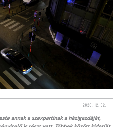
2020. 12. 02.
este annak a szexpartinak a házigazdáját,
pviselő is részt vett. Többek között kiderült,