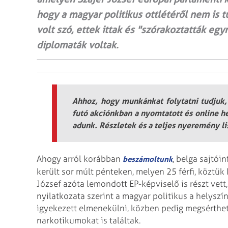
hogy a magyar politikus ottlétéről nem is 
volt szó, ettek ittak és "szórakoztatták egy
diplomaták voltak.
Ahhoz, hogy munkánkat folytatni tudjuk,
futó akciónkban a nyomtatott és online h
adunk. Részletek és a teljes nyeremény lis
Ahogy arról korábban
, belga sajtói
beszámoltunk
került sor múlt pénteken, melyen 25 férfi, köztü
József azóta lemondott EP-képviselő is részt vett
nyilatkozata szerint a magyar politikus a helyszí
igyekezett elmenekülni, közben pedig megsérthett
narkotikumokat is találtak.