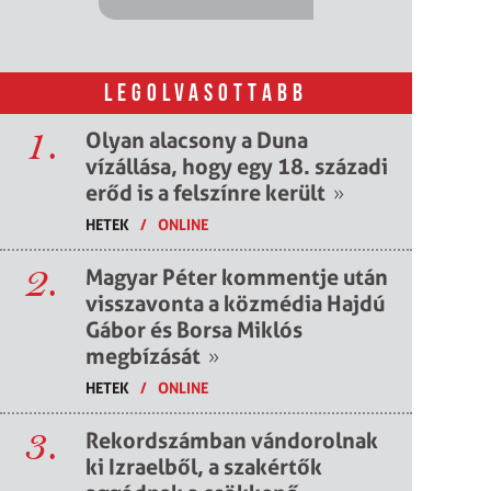
LEGOLVASOTTABB
1.
Olyan alacsony a Duna
vízállása, hogy egy 18. századi
erőd is a felszínre került
»
HETEK
/
ONLINE
2.
Magyar Péter kommentje után
visszavonta a közmédia Hajdú
Gábor és Borsa Miklós
megbízását
»
HETEK
/
ONLINE
3.
Rekordszámban vándorolnak
ki Izraelből, a szakértők