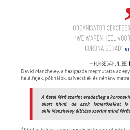
Organisator seksfeest
“We waren heel voorz
corona gehad”
ht
— HLN.BE (@HLN_BE)
David Manzheley, a házigazda megmutatta az egys
halálfejek, pókhálók, szívecskék és néhány matrac
A fiatal férfi szerint eredetileg a korona
akart hívni, de azok ismerőseiket is
akik Manzheley állítása szerint mind férfi
Állítólag Szájer is egy ismerősén keresztül jutott e