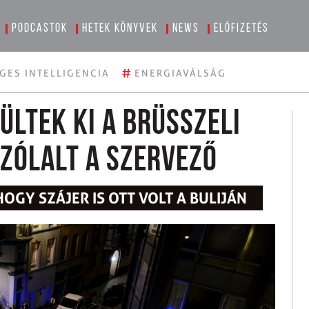
Podcastok
Hetek könyvek
News
Előfizetés
#
GES INTELLIGENCIA
ENERGIAVÁLSÁG
ültek ki a brüsszeli
zólalt a szervező
OGY SZÁJER IS OTT VOLT A BULIJÁN