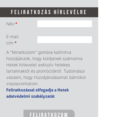
FELIRATKOZÁS HÍRLEVÉLRE
Név:
*
E-mail
cím:
*
A "feliratkozom" gombra kattintva
hozzájárulok, hogy küldjenek számomra
Hetek hírlevelet exkluzív hetekes
tartalmakról és promóciókról. Tudomásul
veszem, hogy hozzájárulásomat bármikor
visszavonhatom.
Feliratkozással elfogadja a Hetek
adatvédelmi szabályzatát
.