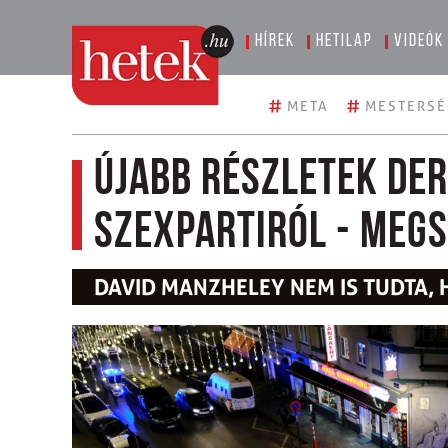
Hírek
Hetilap
Videók
#
#
META
MESTERSÉ
Újabb részletek der
szexpartiról - megs
DAVID MANZHELEY NEM IS TUDTA, H