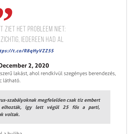
 ziet het probleem niet:
ichtig, iedereen had al
tps://t.co/R8qHyVZZ5S
December 2, 2020
zerű lakást, ahol rendkívül szegényes berendezés,
 látható.
vírus-szabályoknak megfelelően csak tíz embert
 elhozták, így lett végül 25 fős a parti,
ak voltak.
l a buliba.