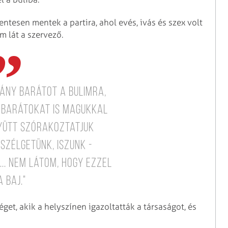
ntesen mentek a partira, ahol evés, ivás és szex volt
 lát a szervező.
hány barátot a bulimra,
i barátokat is magukkal
yütt szórakoztatjuk
eszélgetünk, iszunk -
.. Nem látom, hogy ezzel
a baj."
get, akik a helyszínen igazoltatták a társaságot, és