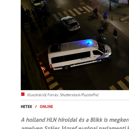
Illusztráció( Forrás: Shutterstock/PuzzlePix)
HETEK
/
ONLINE
A holland HLN híroldal és a Blikk is megker
amelyen Szájer József európai parlamenti ké