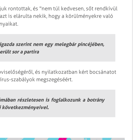
uk rontottak, és "nem túl kedvesen, sőt rendkívül
zt is elárulta nekik, hogy a körülményekre való
ányaikat.
ázigazda szerint nem egy melegbár pincéjében,
rült sor a partira
viselőségéről, és nyilatkozatban kért bocsánatot
avírus-szabályok megszegéséért.
mában részletesen is foglalkozunk a botrány
kai következményeivel.