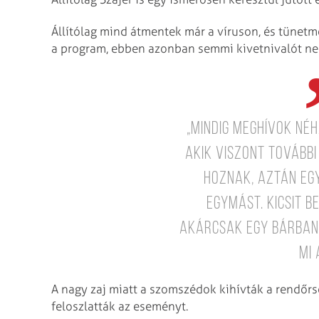
Állítólag mind átmentek már a víruson, és tünetme
a program, ebben azonban semmi kivetnivalót nem
„Mindig meghívok né
akik viszont tovább
hoznak, aztán eg
egymást. Kicsit b
akárcsak egy bárban.
mi 
A nagy zaj miatt a szomszédok kihívták a rendőrsé
feloszlatták az eseményt.