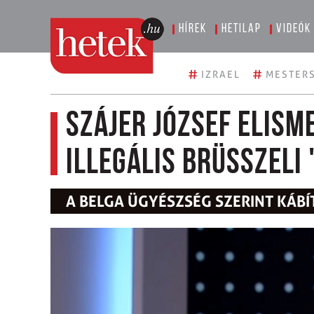
Hírek
Hetilap
Videók
#
#
IZRAEL
MESTERS
Szájer József elism
illegális brüsszeli 
A BELGA ÜGYÉSZSÉG SZERINT KÁBÍ