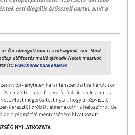
tek esti illegális brüsszeli partin, amit a
 az Ön támogatására is szükségünk van. Most
etilap előfizetés mellé ajándék Hetek maszkot
ta itt:
www.hetek.hu/elofizetes
zerint törvénytelen karanténszexpartira került sor
25-en vettek rész, főként férfiak, köztük számos
 vett. Most megerősítést nyert, hogy a képviselő
eszen keresztül próbált elmenekülni a helyszínről, de
tólag diplomáciai mentességére hivatkozott.
SZSÉG NYILATKOZATA