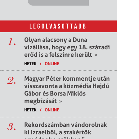
LEGOLVASOTTABB
1.
Olyan alacsony a Duna
vízállása, hogy egy 18. századi
erőd is a felszínre került
»
HETEK
/
ONLINE
2.
Magyar Péter kommentje után
visszavonta a közmédia Hajdú
Gábor és Borsa Miklós
megbízását
»
HETEK
/
ONLINE
3.
Rekordszámban vándorolnak
ki Izraelből, a szakértők