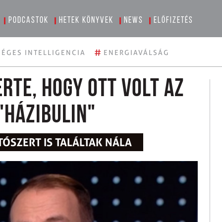
Podcastok
Hetek könyvek
News
Előfizetés
#
ÉGES INTELLIGENCIA
ENERGIAVÁLSÁG
erte, hogy ott volt az
"házibulin"
TÓSZERT IS TALÁLTAK NÁLA