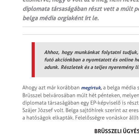
diplomata társaságában részt vett a múlt pén
belga média orgiaként írt le.
Ahhoz, hogy munkánkat folytatni tudjuk,
futó akciónkban a nyomtatott és online h
adunk. Részletek és a teljes nyeremény lis
Ahogy azt már korábban
a belga média s
megírtuk,
Brüsszel belvárosában múlt hét pénteken, melyen 
diplomata társaságában egy EP-képviselő is részt
Szájer József volt. Belga sajtóhírek szerint az er
a hatóságok elkapták. Felelősségre vonáskor állí
BRÜSSZELI ÜGYÉ