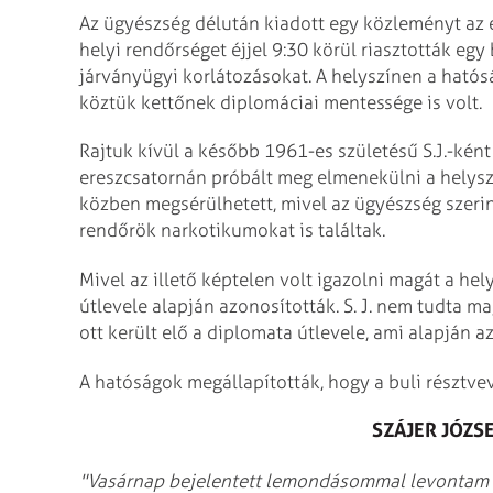
Az ügyészség délután kiadott egy közleményt az 
helyi rendőrséget éjjel 9:30 körül riasztották eg
járványügyi korlátozásokat. A helyszínen a hatós
köztük kettőnek diplomáciai mentessége is volt.
Rajtuk kívül a később 1961-es születésű S.J.-ként
ereszcsatornán próbált meg elmenekülni a helyszín
közben megsérülhetett, mivel az ügyészség szerint
rendőrök narkotikumokat is találtak.
Mivel az illető képtelen volt igazolni magát a he
útlevele alapján azonosították. S. J. nem tudta ma
ott került elő a diplomata útlevele, ami alapján a
A hatóságok megállapították, hogy a buli résztve
SZÁJER JÓZS
"Vasárnap bejelentett lemondásommal levontam a 