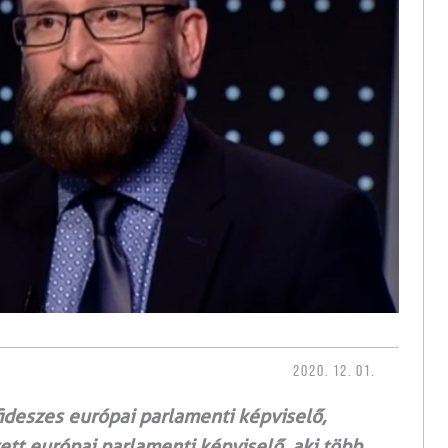
2020. 12. 01.
fideszes európai parlamenti képviselő,
tt európai parlamenti képviselő, aki több