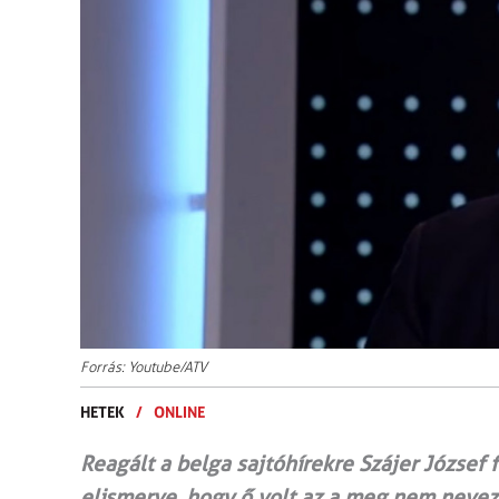
Forrás: Youtube/ATV
HETEK
/
ONLINE
Reagált a belga sajtóhírekre Szájer József 
elismerve, hogy ő volt az a meg nem neveze