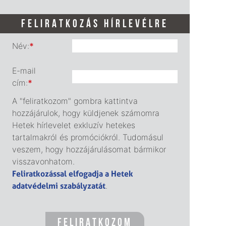
FELIRATKOZÁS HÍRLEVÉLRE
Név:
*
E-mail
cím:
*
A "feliratkozom" gombra kattintva
hozzájárulok, hogy küldjenek számomra
Hetek hírlevelet exkluzív hetekes
tartalmakról és promóciókról. Tudomásul
veszem, hogy hozzájárulásomat bármikor
visszavonhatom.
Feliratkozással elfogadja a Hetek
adatvédelmi szabályzatát
.