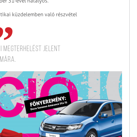
er 31-ével hatályos.
itikai küzdelemben való részvétel
i megterhelést jelent
ámára.