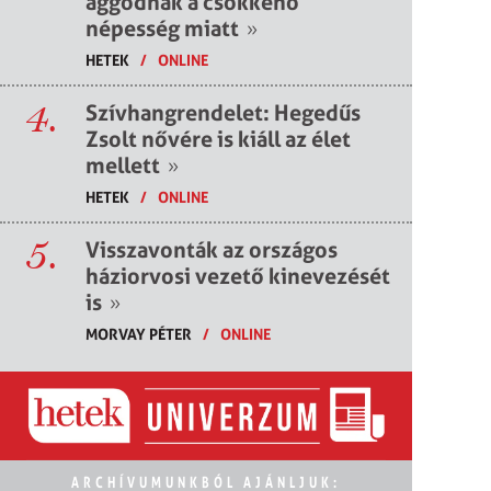
aggódnak a csökkenő
népesség miatt
»
HETEK
/
ONLINE
4.
Szívhangrendelet: Hegedűs
Zsolt nővére is kiáll az élet
mellett
»
HETEK
/
ONLINE
5.
Visszavonták az országos
háziorvosi vezető kinevezését
is
»
MORVAY PÉTER
/
ONLINE
ARCHÍVUMUNKBÓL AJÁNLJUK: