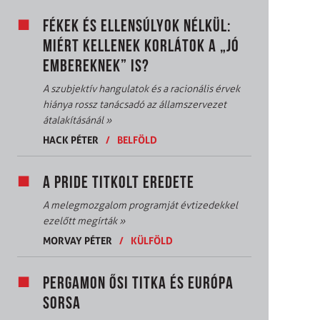
FÉKEK ÉS ELLENSÚLYOK NÉLKÜL:
MIÉRT KELLENEK KORLÁTOK A „JÓ
EMBEREKNEK” IS?
A szubjektív hangulatok és a racionális érvek
hiánya rossz tanácsadó az államszervezet
átalakításánál
»
HACK PÉTER
/
BELFÖLD
A PRIDE TITKOLT EREDETE
A melegmozgalom programját évtizedekkel
ezelőtt megírták
»
MORVAY PÉTER
/
KÜLFÖLD
PERGAMON ŐSI TITKA ÉS EURÓPA
SORSA