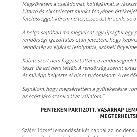
Megkövetem a családomat, kollégáimat, a választ
kitartó és elkötelezett munka fényében értékeljé
felelősséggel, kérem ne terjessze azt ki senki se 
A belga sajtóban ma megjelent egy újsághír egy pé
rendőrségi igazoltatás után jeleztem, hogy képvi
rendőrség az eljárást lefolytatta, szóbeli figyelm
Kábítószert nem fogyasztottam, a rendőrségnek h
teszt, de ezt nem tették. A rendőrség szerint extas
és miképp helyezte el nincs tudomásom. A rendőrs
Sajnálom, hogy megsértettem a gyülekezésre vonat
az ezért járó szankciókat vállalom.”
PÉNTEKEN PARTIZOTT, VASÁRNAP LEMO
MEGTERHELTS
Szájer József lemondását két nappal az incidens 