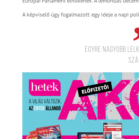
Európai Parlament elnökének. A lemondás decemb
A képviselő úgy fogalmazott: egy ideje a napi pol
egyre nagyobb lelk
sz