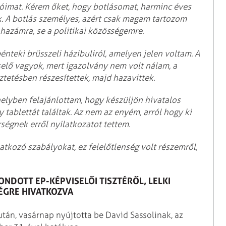
óimat. Kérem őket, hogy botlásomat, harminc éves
k. A botlás személyes, azért csak magam tartozom
a hazámra, se a politikai közösségemre.
nteki brüsszeli házibuliról, amelyen jelen voltam. A
selő vagyok, mert igazolvány nem volt nálam, a
eztetésben részesítettek, majd hazavittek.
elyben felajánlottam, hogy készüljön hivatalos
y tablettát találtak. Az nem az enyém, arról hogy ki
égnek erről nyilatkozatot tettem.
kozó szabályokat, ez felelőtlenség volt részemről,
NDOTT EP-KÉPVISELŐI TISZTÉRŐL, LELKI
ÉGRE HIVATKOZVA
után, vasárnap nyújtotta be David Sassolinak, az