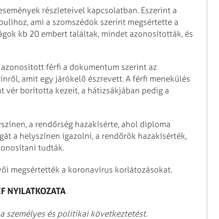
események részleteivel kapcsolatban. Eszerint a
y bulihoz, ami a szomszédok szerint megsértette a
ágok kb 20 embert találtak, mindet azonosították, és
 azonosított férfi a dokumentum szerint az
ről, amit egy járókelő észrevett. A férfi menekülés
 vér borította kezeit, a hátizsákjában pedig a
lyszínen, a rendőrség hazakísérte, ahol diploma
gát a helyszínen igazolni, a rendőrök hazakísérték,
zonosítani tudták.
vői megsértették a koronavírus korlátozásokat.
EF NYILATKOZATA
személyes és politikai következtetést.