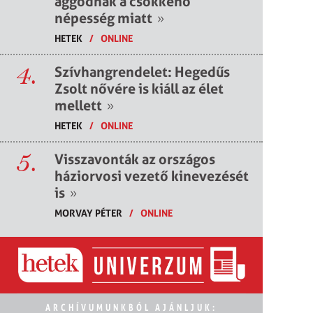
aggódnak a csökkenő
népesség miatt
»
HETEK
/
ONLINE
4.
Szívhangrendelet: Hegedűs
Zsolt nővére is kiáll az élet
mellett
»
HETEK
/
ONLINE
5.
Visszavonták az országos
háziorvosi vezető kinevezését
is
»
MORVAY PÉTER
/
ONLINE
ARCHÍVUMUNKBÓL AJÁNLJUK: