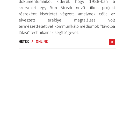
dokumentumaiból kiderül, hogy 1988-ban a
szervezet egy Sun Streak nevű titkos projekt
részeként kísérletet végzett, amelynek célja az
elveszett ereklye megtalálása volt
természetfelettivel kommunikáló médiumok “távolba
látási” technikáinak segítségével.
HETEK
/
ONLINE