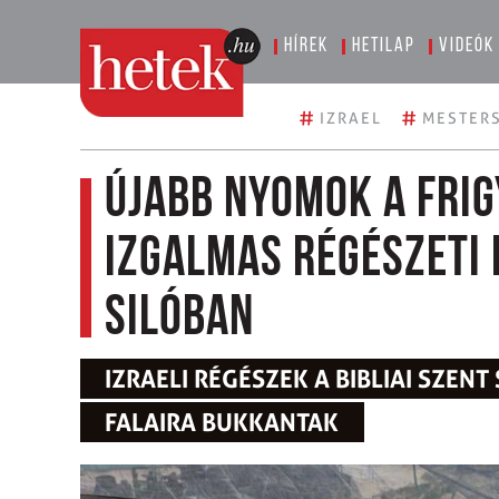
Hírek
Hetilap
Videók
#
#
IZRAEL
MESTERS
Újabb nyomok a Fri
izgalmas régészeti 
Silóban
IZRAELI RÉGÉSZEK A BIBLIAI SZEN
FALAIRA BUKKANTAK