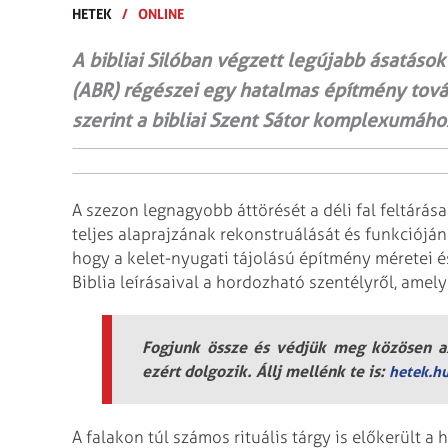
HETEK
/
ONLINE
A bibliai Silóban végzett legújabb ásatások
(ABR) régészei egy hatalmas építmény továb
szerint a bibliai Szent Sátor komplexumáho
A szezon legnagyobb áttörését a déli fal feltárása
teljes alaprajzának rekonstruálását és funkcióján
hogy a kelet-nyugati tájolású építmény méretei é
Biblia leírásaival a hordozható szentélyről, amely
Fogjunk össze és védjük meg közösen az
ezért dolgozik. Állj mellénk te is:
hetek.h
A falakon túl számos rituális tárgy is előkerült a