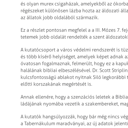
és olyan murex csigaházak, amelyekből az ókorba
régészeket különösen lázba hozta az áldozati áll
az állatok jobb oldalából származik.
Ez a részlet pontosan megfelel a a III. Mózes 7. f
tetemek jobb oldalát rendelték a szent áldozatok
A kutatócsoport a város védelmi rendszerét is t
és több kísérő helyiséget, amelyek képet adnak az
óvatosan fogalmaznak, felmerült, hogy ez a kap
halálának bibliai elbeszélésével. Dr. Scott Stripli
kulcsfontosságú ablakot nyitnak Siló legkorábbi t
előtti korszakának megértését is.
Annak ellenére, hogy a szenzációs leletek a Bibli
ládájának nyomába vezetik a szakembereket, magá
A kutatók hangsúlyozzák, hogy bár még nincs végl
a Tabernákulum maradványai, az új adatok jelentő