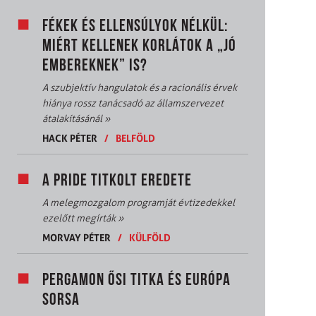
FÉKEK ÉS ELLENSÚLYOK NÉLKÜL:
MIÉRT KELLENEK KORLÁTOK A „JÓ
EMBEREKNEK” IS?
A szubjektív hangulatok és a racionális érvek
hiánya rossz tanácsadó az államszervezet
átalakításánál
»
HACK PÉTER
/
BELFÖLD
A PRIDE TITKOLT EREDETE
A melegmozgalom programját évtizedekkel
ezelőtt megírták
»
MORVAY PÉTER
/
KÜLFÖLD
PERGAMON ŐSI TITKA ÉS EURÓPA
SORSA