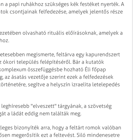
n a papi ruhákhoz szükséges kék festéket nyerték. A
atok csontjainak felfedezése, amelyek jelentős része
ejezetében olvasható rituális előírásoknak, amelyek a
hoz.
üzetesebben megismerte, feltárva egy kapurendszert
 ókori település felépítéséről. Bár a kutatók
ukomplexum összefüggésbe hozható Éli főpap
ng, az ásatás vezetője szerint ezek a felfedezések
örténetére, segítve a helyszín izraelita letelepedés
a leghíresebb "elveszett" tárgyának, a szövetség
t a ládát eddig nem találták meg.
eges bizonyíték arra, hogy a feltárt romok valóban
sen megerősítik ezt a feltevést. Siló mindenesetre