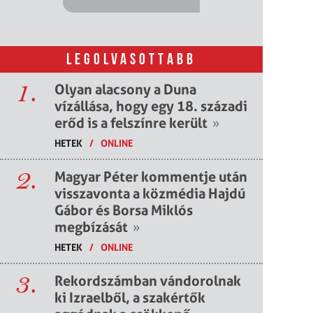
LEGOLVASOTTABB
1.
Olyan alacsony a Duna
vízállása, hogy egy 18. századi
erőd is a felszínre került
»
HETEK
/
ONLINE
2.
Magyar Péter kommentje után
visszavonta a közmédia Hajdú
Gábor és Borsa Miklós
megbízását
»
HETEK
/
ONLINE
3.
Rekordszámban vándorolnak
ki Izraelből, a szakértők