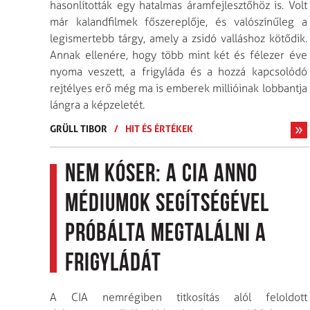
hasonlították egy hatalmas áramfejlesztőhöz is. Volt
már kalandfilmek főszereplője, és valószínűleg a
legismertebb tárgy, amely a zsidó valláshoz kötődik.
Annak ellenére, hogy több mint két és félezer éve
nyoma veszett, a frigyláda és a hozzá kapcsolódó
rejtélyes erő még ma is emberek millióinak lobbantja
lángra a képzeletét.
GRÜLL TIBOR
/
HIT ÉS ÉRTÉKEK
Nem kóser: a CIA anno
médiumok segítségével
próbálta megtalálni a
frigyládát
A CIA nemrégiben titkosítás alól feloldott