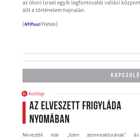
az ókori Izrael egyik legfontosabb vallási közpon
állt a történelem hajnalán.
(
/Hetek)
NYPost
KAPCSOLÓ
hetilap
Az elveszett frigyláda
nyomában
Nevezték már „Isten atomreaktorának” és