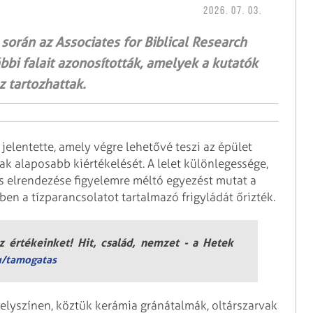
2026. 07. 03.
 során az Associates for Biblical Research
bi falait azonosították, amelyek a kutatók
z tartozhattak.
 jelentette, amely végre lehetővé teszi az épület
ak alaposabb kiértékelését. A lelet különlegessége,
s elrendezése figyelemre méltó egyezést mutat a
ben a tízparancsolatot tartalmazó frigyládát őrizték.
 értékeinket! Hit, család, nemzet - a Hetek
u/tamogatas
 helyszínen, köztük kerámia gránátalmák, oltárszarvak