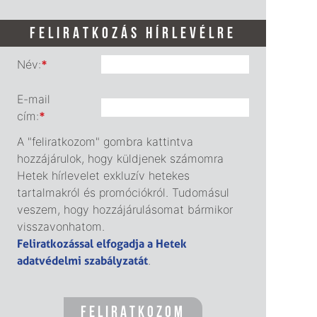
FELIRATKOZÁS HÍRLEVÉLRE
Név:
*
E-mail
cím:
*
A "feliratkozom" gombra kattintva
hozzájárulok, hogy küldjenek számomra
Hetek hírlevelet exkluzív hetekes
tartalmakról és promóciókról. Tudomásul
veszem, hogy hozzájárulásomat bármikor
visszavonhatom.
Feliratkozással elfogadja a Hetek
adatvédelmi szabályzatát
.