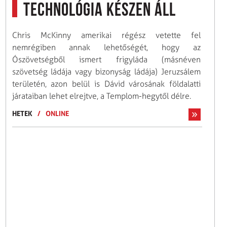
technológia készen áll
Chris McKinny amerikai régész vetette fel
nemrégiben annak lehetőségét, hogy az
Ószövetségből ismert frigyláda (másnéven
szövetség ládája vagy bizonyság ládája) Jeruzsálem
területén, azon belül is Dávid városának földalatti
járataiban lehet elrejtve, a Templom-hegytől délre.
HETEK
/
ONLINE