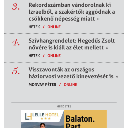
3.
Rekordszámban vándorolnak ki
Izraelből, a szakértők aggódnak a
csökkenő népesség miatt
»
HETEK
/
ONLINE
4.
Szívhangrendelet: Hegedűs Zsolt
nővére is kiáll az élet mellett
»
HETEK
/
ONLINE
5.
Visszavonták az országos
háziorvosi vezető kinevezését is
»
MORVAY PÉTER
/
ONLINE
HIRDETÉS