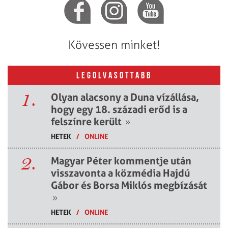
Kövessen minket!
LEGOLVASOTTABB
1.
Olyan alacsony a Duna vízállása,
hogy egy 18. századi erőd is a
felszínre került
»
HETEK
/
ONLINE
2.
Magyar Péter kommentje után
visszavonta a közmédia Hajdú
Gábor és Borsa Miklós megbízását
»
HETEK
/
ONLINE