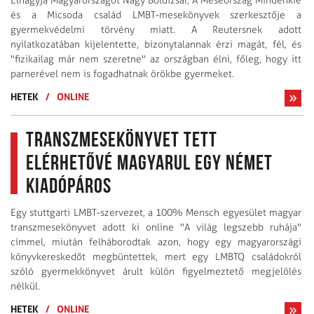
Elhagyja Magyarországot Nagy Boldizsár, A Meseország Mindenkié
és a Micsoda család LMBT-mesekönyvek szerkesztője a
gyermekvédelmi törvény miatt. A Reutersnek adott
nyilatkozatában kijelentette, bizonytalannak érzi magát, fél, és
"fizikailag már nem szeretne" az országban élni, főleg, hogy itt
parnerével nem is fogadhatnak örökbe gyermeket.
HETEK
/
ONLINE
Transzmesekönyvet tett
elérhetővé magyarul egy német
kiadópáros
Egy stuttgarti LMBT-szervezet, a 100% Mensch egyesület magyar
transzmesekönyvet adott ki online "A világ legszebb ruhája"
címmel, miután felháborodtak azon, hogy egy magyarországi
könyvkereskedőt megbüntettek, mert egy LMBTQ családokról
szóló gyermekkönyvet árult külön figyelmeztető megjelölés
nélkül.
HETEK
/
ONLINE