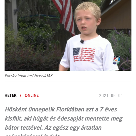
Forrás: Youtube/ News4JAX
HETEK
/
ONLINE
2021. 06. 01.
Hősként ünnepelik Floridában azt a 7 éves
kisfiút, aki húgát és édesapját mentette meg
bátor tettével. Az egész egy ártatlan