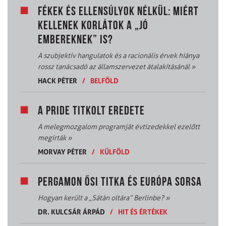
FÉKEK ÉS ELLENSÚLYOK NÉLKÜL: MIÉRT
KELLENEK KORLÁTOK A „JÓ
EMBEREKNEK” IS?
A szubjektív hangulatok és a racionális érvek hiánya
rossz tanácsadó az államszervezet átalakításánál
»
HACK PÉTER
/
BELFÖLD
A PRIDE TITKOLT EREDETE
A melegmozgalom programját évtizedekkel ezelőtt
megírták
»
MORVAY PÉTER
/
KÜLFÖLD
PERGAMON ŐSI TITKA ÉS EURÓPA SORSA
Hogyan került a „Sátán oltára” Berlinbe?
»
DR. KULCSÁR ÁRPÁD
/
HIT ÉS ÉRTÉKEK