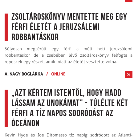
Zsoltároskönyv mentette meg egy
férfi életét a jeruzsálemi
robbantáskor
Súlyosan megsérült egy férfi a múlt heti jeruzsálemi
robbantáskor, de a zsebében lévő zsoltároskönyv felfogta a
repeszek egy részét, amik miatt az életét vesztette volna.
A. NAGY BOGLÁRKA
/
ONLINE
„Azt kértem Istentől, hogy hadd
lássam az unokámat" - túlélte két
férfi a tíz napos sodródást az
óceánon
Kevin Hyde és Joe Ditomasso tíz napig sodródott az Atlanti-