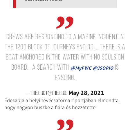
Crews are responding to a marine incident in
the 1200 block of Journeys End Rd.... there is a
boat anchored in the water with no souls on
board... a search with
is
@MyFWC
@JSOPIO
ensuing.
May 28, 2021
— THEJFRD (@THEJFRD)
Édesapja a helyi tévécsatorna riportjában elmondta,
hogy nagyon büszke a fiára és hozzátette: