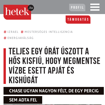
Profil
Támogatás
#
#
IZRAEL
MESTERSÉGES INTELLIGENCIA
#
ENERGIAVÁLSÁG
Teljes egy órát úszott a
hős kisfiú, hogy megmentse
vízbe esett apját és
kishúgát
CHASE UGYAN NAGYON FÉLT, DE EGY PERCIG
SEM ADTA FEL