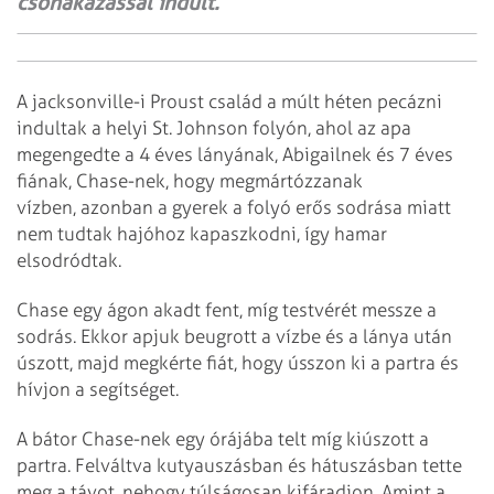
csónakázással indult.
A jacksonville-i Proust család a múlt héten pecázni
indultak a helyi St. Johnson folyón, ahol az apa
megengedte a 4 éves lányának, Abigailnek és 7 éves
fiának, Chase-nek, hogy megmártózzanak
vízben, azonban a gyerek a folyó erős sodrása miatt
nem tudtak hajóhoz kapaszkodni, így hamar
elsodródtak.
Chase egy ágon akadt fent, míg testvérét messze a
sodrás. Ekkor apjuk beugrott a vízbe és a lánya után
úszott, majd megkérte fiát, hogy ússzon ki a partra és
hívjon a segítséget.
A bátor Chase-nek egy órájába telt míg kiúszott a
partra. Felváltva kutyauszásban és hátuszásban tette
meg a távot, nehogy túlságosan kifáradjon. Amint a