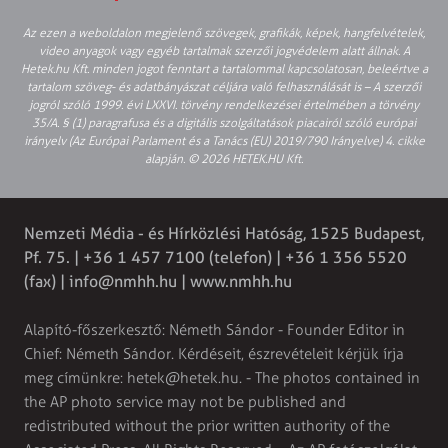
Az ezen a weboldalon megjelenő szövegek, grafikák, képek, hangfelvételek,
video anyagok vagy egyéb tartalmak szerzői jogvédelem alatt állnak. A
Hetek.hu Kft. minden jogot fenntart a tartalommal kapcsolatosan, beleértve a
tartalom szöveg- és adatbányászat céljára való felhasználását is – A szerzői
jogról szóló 1999. évi LXXVI. törvény rendelkezései értelmében a törvény
35/A. § (1) paragrafusa és a digitális szolgáltatások piacairól szóló európai
irányelv (Az Európai Parlament és a Tanács (EU) 2019/790 Irányelve) 4. cikke
alapján. © 2026 HETEK.HU Kft.
Nemzeti Média - és Hírközlési Hatóság, 1525 Budapest,
Pf. 75. | +36 1 457 7100 (telefon) | +36 1 356 5520
(fax) |
info@nmhh.hu
| www.nmhh.hu
Alapító-főszerkesztő: Németh Sándor - Founder Editor in
Chief: Németh Sándor. Kérdéseit, észrevételeit kérjük írja
meg címünkre:
hetek@hetek.hu
. - The photos contained in
the AP photo service may not be published and
redistributed without the prior written authority of the