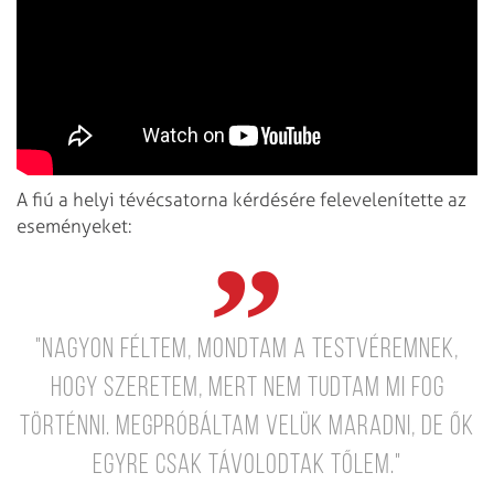
A fiú a helyi tévécsatorna kérdésére felevelenítette az
eseményeket:
"Nagyon féltem, mondtam a testvéremnek,
hogy szeretem, mert nem tudtam mi fog
történni. Megpróbáltam velük maradni, de ők
egyre csak távolodtak tőlem."