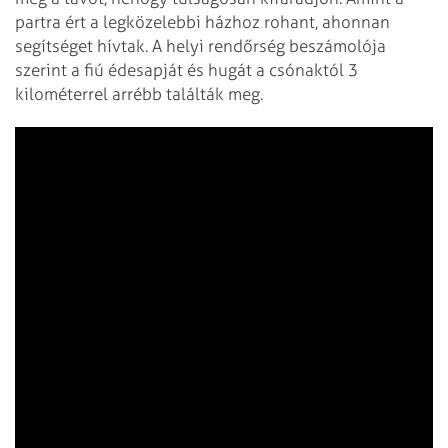
partra ért a legközelebbi házhoz rohant, ahonnan
segítséget hívtak. A helyi rendőrség beszámolója
szerint a fiú édesapját és hugát a csónaktól 3
kilométerrel arrébb találták meg.