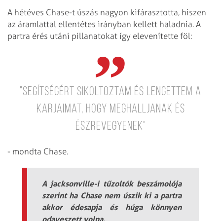
A hétéves Chase-t úszás nagyon kifárasztotta, hiszen
az áramlattal ellentétes irányban kellett haladnia. A
partra érés utáni pillanatokat így elevenítette föl:
"Segítségért sikoltoztam és lengettem a
karjaimat, hogy meghalljanak és
észrevegyenek"
- mondta Chase.
A jacksonville-i tűzoltók beszámolója
szerint ha Chase nem úszik ki a partra
akkor édesapja és húga könnyen
odaveszett volna.