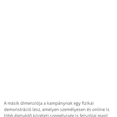
A másik dimenziója a kampánynak egy fizikai
demonstráció lesz, amelyen személyesen és online is
több életvédő közéleti személyiség is felszólal majd