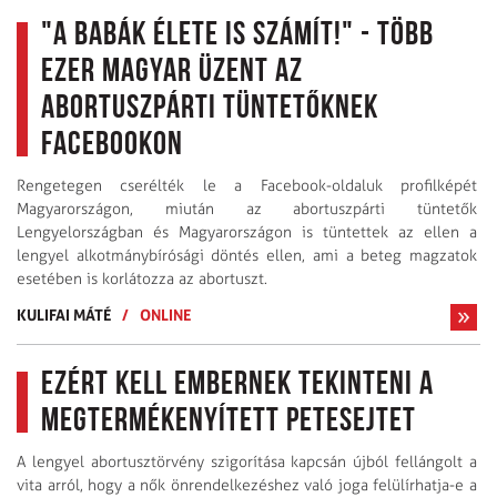
"A babák élete is számít!" - több
ezer magyar üzent az
abortuszpárti tüntetőknek
Facebookon
Rengetegen cserélték le a Facebook-oldaluk profilképét
Magyarországon, miután az abortuszpárti tüntetők
Lengyelországban és Magyarországon is tüntettek az ellen a
lengyel alkotmánybírósági döntés ellen, ami a beteg magzatok
esetében is korlátozza az abortuszt.
KULIFAI MÁTÉ
/
ONLINE
Ezért kell embernek tekinteni a
megtermékenyített petesejtet
A lengyel abortusztörvény szigorítása kapcsán újból fellángolt a
vita arról, hogy a nők önrendelkezéshez való joga felülírhatja-e a