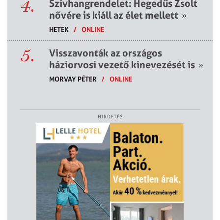
4.
Szívhangrendelet: Hegedűs Zsolt
nővére is kiáll az élet mellett
»
HETEK
/
ONLINE
5.
Visszavonták az országos
háziorvosi vezető kinevezését is
»
MORVAY PÉTER
/
ONLINE
HIRDETÉS