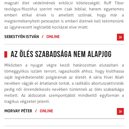
magzati élet védelmének erkölcsi kötelességét. Ruff Tibor
teológus-filozófus szerint nem csak bibliai, hanem egyetemes
emberi etikai érvek is amellett szólnak, hogy már a
megtermékenyített petesejtet is emberi életnek kell tekintenünk
az úgynevezett legkisebb kockázat elve miatt.
SEBESTYÉN ISTVÁN
/
ONLINE
Az ölés szabadsága nem alapjog
Miközben a nyugat végre kezdi határozottan elutasítani a
tömeggyilkos iszlám terrort, ragaszkodik ahhoz, hogy kiolthassa
saját legvédtelenebb polgárainak az életét. A sária hívei Allah
nevében vágják el ártatlanok torkát, a radikális abortuszaktivisták
pedig női önrendelkezés nevében tüntetnek az ölés szabadsága
mellett. Az áldozatok szempontjából mindkettő egyformán a
tragikus végzetet jelenti.
MORVAY PÉTER
/
ONLINE