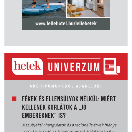
ARCHÍVUMUNKBÓL AJÁNLJUK:
FÉKEK ÉS ELLENSÚLYOK NÉLKÜL: MIÉRT
KELLENEK KORLÁTOK A „JÓ
EMBEREKNEK” IS?
A szubjektív hangulatok és a racionális érvek hiánya
rossz tanácsadó az államszervezet átalakításánál
»