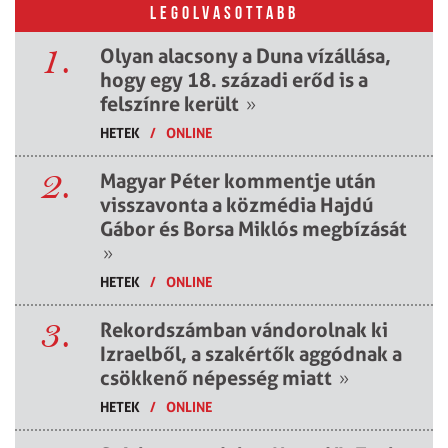
LEGOLVASOTTABB
1.
Olyan alacsony a Duna vízállása,
hogy egy 18. századi erőd is a
felszínre került
»
HETEK
/
ONLINE
2.
Magyar Péter kommentje után
visszavonta a közmédia Hajdú
Gábor és Borsa Miklós megbízását
»
HETEK
/
ONLINE
3.
Rekordszámban vándorolnak ki
Izraelből, a szakértők aggódnak a
csökkenő népesség miatt
»
HETEK
/
ONLINE