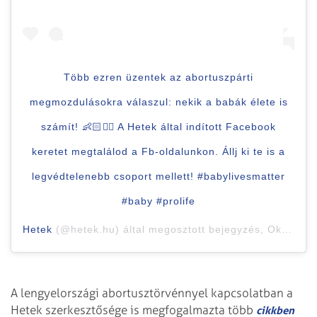
Több ezren üzentek az abortuszpárti
megmozdulásokra válaszul: nekik a babák élete is
számít! 👶🏻✊🏼 A Hetek által indított Facebook
keretet megtalálod a Fb-oldalunkon. Állj ki te is a
legvédtelenebb csoport mellett! #babylivesmatter
#baby #prolife
Hetek
(@hetek.hu) által megosztott bejegyzés,
Okt 30., 2020, időpont: 7:54 (PDT időzóna szerint)
A lengyelországi abortusztörvénnyel kapcsolatban a
Hetek szerkesztősége is megfogalmazta több
cikkben