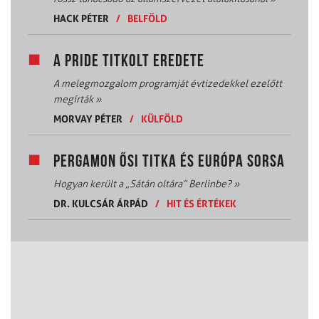
HACK PÉTER
/
BELFÖLD
A PRIDE TITKOLT EREDETE
A melegmozgalom programját évtizedekkel ezelőtt
megírták
»
MORVAY PÉTER
/
KÜLFÖLD
PERGAMON ŐSI TITKA ÉS EURÓPA SORSA
Hogyan került a „Sátán oltára” Berlinbe?
»
DR. KULCSÁR ÁRPÁD
/
HIT ÉS ÉRTÉKEK