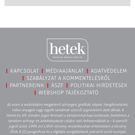
KAPCSOLAT
MÉDIAAJÁNLAT
ADATVÉDELEM
SZABÁLYZAT A KOMMENTELÉSRŐL
PARTNEREINK
ÁSZF
POLITIKAI HIRDETÉSEK
WEBSHOP TÁJÉKOZTATÓ
Az ezen a weboldalon megjelenő szövegek, grafikák, képek, hangfelvételek,
video anyagok vagy egyéb tartalmak szerzői jogvédelem alatt állnak. A
Hetek.hu Kft. minden jogot fenntart a tartalommal kapcsolatosan, beleértve a
tartalom szöveg- és adatbányászat céljára való felhasználását is – A szerzői
jogról szóló 1999. évi LXXVI. törvény rendelkezései értelmében a törvény
35/A. § (1) paragrafusa és a digitális szolgáltatások piacairól szóló európai