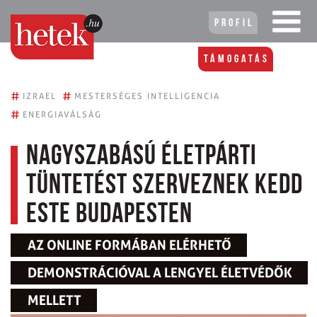
Profil
Támogatás
#
#
IZRAEL
MESTERSÉGES INTELLIGENCIA
#
ENERGIAVÁLSÁG
Nagyszabású életpárti
tüntetést szerveznek kedd
este Budapesten
AZ ONLINE FORMÁBAN ELÉRHETŐ
DEMONSTRÁCIÓVAL A LENGYEL ÉLETVÉDŐK
MELLETT