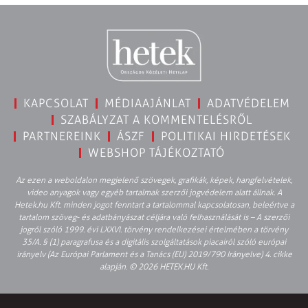
KAPCSOLAT
MÉDIAAJÁNLAT
ADATVÉDELEM
SZABÁLYZAT A KOMMENTELÉSRŐL
PARTNEREINK
ÁSZF
POLITIKAI HIRDETÉSEK
WEBSHOP TÁJÉKOZTATÓ
Az ezen a weboldalon megjelenő szövegek, grafikák, képek, hangfelvételek,
video anyagok vagy egyéb tartalmak szerzői jogvédelem alatt állnak. A
Hetek.hu Kft. minden jogot fenntart a tartalommal kapcsolatosan, beleértve a
tartalom szöveg- és adatbányászat céljára való felhasználását is – A szerzői
jogról szóló 1999. évi LXXVI. törvény rendelkezései értelmében a törvény
35/A. § (1) paragrafusa és a digitális szolgáltatások piacairól szóló európai
irányelv (Az Európai Parlament és a Tanács (EU) 2019/790 Irányelve) 4. cikke
alapján. © 2026 HETEK.HU Kft.