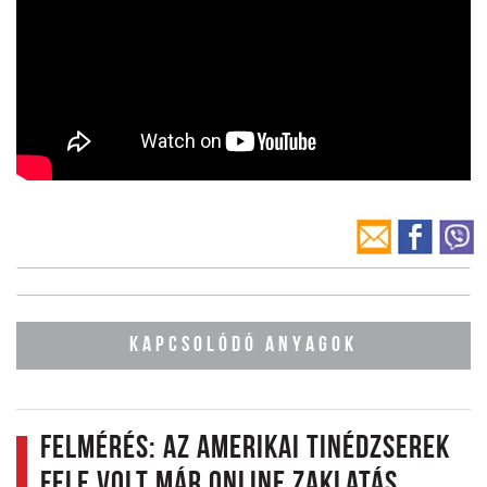
KAPCSOLÓDÓ ANYAGOK
Felmérés: az amerikai tinédzserek
fele volt már online zaklatás