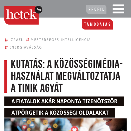
Profil
Támogatás
#
#
IZRAEL
MESTERSÉGES INTELLIGENCIA
#
ENERGIAVÁLSÁG
Kutatás: a közösségimédia-
használat megváltoztatja
a tinik agyát
A FIATALOK AKÁR NAPONTA TIZENÖTSZÖR
ÁTPÖRGETIK A KÖZÖSSÉGI OLDALAKAT