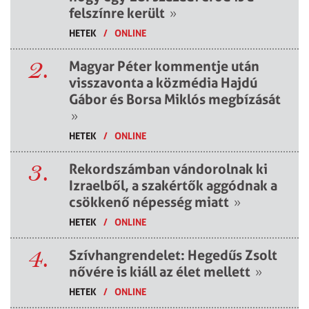
felszínre került
»
HETEK
/
ONLINE
2.
Magyar Péter kommentje után
visszavonta a közmédia Hajdú
Gábor és Borsa Miklós megbízását
»
HETEK
/
ONLINE
3.
Rekordszámban vándorolnak ki
Izraelből, a szakértők aggódnak a
csökkenő népesség miatt
»
HETEK
/
ONLINE
4.
Szívhangrendelet: Hegedűs Zsolt
nővére is kiáll az élet mellett
»
HETEK
/
ONLINE