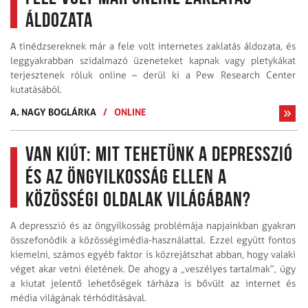
áldozata
A tinédzsereknek már a fele volt internetes zaklatás áldozata, és
leggyakrabban szidalmazó üzeneteket kapnak vagy pletykákat
terjesztenek róluk online – derül ki a Pew Research Center
kutatásából.
A. NAGY BOGLÁRKA
/
ONLINE
Van kiút: mit tehetünk a depresszió
és az öngyilkosság ellen a
közösségi oldalak világában?
A depresszió és az öngyilkosság problémája napjainkban gyakran
összefonódik a közösségimédia-használattal. Ezzel együtt fontos
kiemelni, számos egyéb faktor is közrejátszhat abban, hogy valaki
véget akar vetni életének. De ahogy a „veszélyes tartalmak”, úgy
a kiutat jelentő lehetőségek tárháza is bővült az internet és
média világának térhódításával.