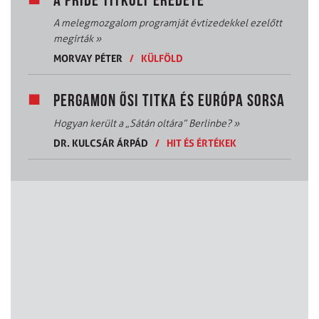
A PRIDE TITKOLT EREDETE
A melegmozgalom programját évtizedekkel ezelőtt
megírták
»
MORVAY PÉTER
/
KÜLFÖLD
PERGAMON ŐSI TITKA ÉS EURÓPA SORSA
Hogyan került a „Sátán oltára” Berlinbe?
»
DR. KULCSÁR ÁRPÁD
/
HIT ÉS ÉRTÉKEK