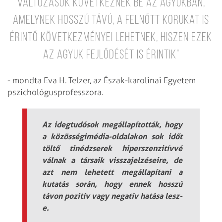
változások következnek be az agyukban,
amelynek hosszú távú, a felnőtt korukat is
érintő következményei lehetnek, hiszen ezek
az agyuk fejlődését is érintik”
- mondta Eva H. Telzer, az Észak-karolinai Egyetem
pszichológusprofesszora.
Az idegtudósok megállapították, hogy
a közösségimédia-oldalakon sok időt
töltő tinédzserek hiperszenzitívvé
válnak a társaik visszajelzéseire, de
azt nem lehetett megállapítani a
kutatás során, hogy ennek hosszú
távon pozitív vagy negatív hatása lesz-
e.