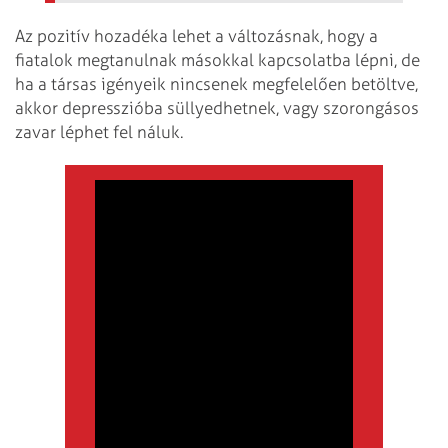
Az pozitív hozadéka lehet a változásnak, hogy a
fiatalok megtanulnak másokkal kapcsolatba lépni, de
ha a társas igényeik nincsenek megfelelően betöltve,
akkor depresszióba süllyedhetnek, vagy szorongásos
zavar léphet fel náluk.