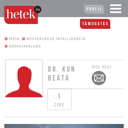
Profil
Támogatás
#
#
META
MESTERSÉGES INTELLIGENCIA
#
ENERGIAVÁLSÁG
ÍROK NEKI:
DR. KUN
BEÁTA
1
CIKK