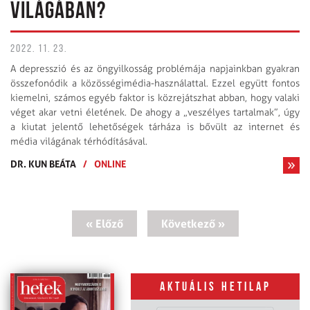
VILÁGÁBAN?
2022. 11. 23.
A depresszió és az öngyilkosság problémája napjainkban gyakran
összefonódik a közösségimédia-használattal. Ezzel együtt fontos
kiemelni, számos egyéb faktor is közrejátszhat abban, hogy valaki
véget akar vetni életének. De ahogy a „veszélyes tartalmak”, úgy
a kiutat jelentő lehetőségek tárháza is bővült az internet és
média világának térhódításával.
DR. KUN BEÁTA
/
ONLINE
« Előző
Következő »
Aktuális hetilap