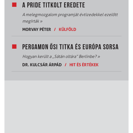
A PRIDE TITKOLT EREDETE
A melegmozgalom programját évtizedekkel ezelőtt
megírták
»
MORVAY PÉTER
/
KÜLFÖLD
PERGAMON ŐSI TITKA ÉS EURÓPA SORSA
Hogyan került a „Sátán oltára” Berlinbe?
»
DR. KULCSÁR ÁRPÁD
/
HIT ÉS ÉRTÉKEK