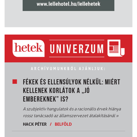
ARCHÍVUMUNKBÓL AJÁNLJUK:
FÉKEK ÉS ELLENSÚLYOK NÉLKÜL: MIÉRT
KELLENEK KORLÁTOK A „JÓ
EMBEREKNEK” IS?
A szubjektív hangulatok és a racionális érvek hiánya
rossz tanácsadó az államszervezet átalakításánál
»
HACK PÉTER
/
BELFÖLD