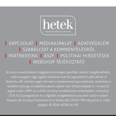
KAPCSOLAT
MÉDIAAJÁNLAT
ADATVÉDELEM
SZABÁLYZAT A KOMMENTELÉSRŐL
PARTNEREINK
ÁSZF
POLITIKAI HIRDETÉSEK
WEBSHOP TÁJÉKOZTATÓ
Az ezen a weboldalon megjelenő szövegek, grafikák, képek, hangfelvételek,
video anyagok vagy egyéb tartalmak szerzői jogvédelem alatt állnak. A
Hetek.hu Kft. minden jogot fenntart a tartalommal kapcsolatosan, beleértve a
tartalom szöveg- és adatbányászat céljára való felhasználását is – A szerzői
jogról szóló 1999. évi LXXVI. törvény rendelkezései értelmében a törvény
35/A. § (1) paragrafusa és a digitális szolgáltatások piacairól szóló európai
irányelv (Az Európai Parlament és a Tanács (EU) 2019/790 Irányelve) 4. cikke
alapján. © 2026 HETEK.HU Kft.