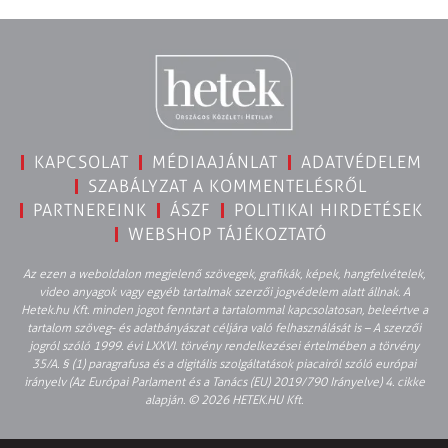
KAPCSOLAT
MÉDIAAJÁNLAT
ADATVÉDELEM
SZABÁLYZAT A KOMMENTELÉSRŐL
PARTNEREINK
ÁSZF
POLITIKAI HIRDETÉSEK
WEBSHOP TÁJÉKOZTATÓ
Az ezen a weboldalon megjelenő szövegek, grafikák, képek, hangfelvételek,
video anyagok vagy egyéb tartalmak szerzői jogvédelem alatt állnak. A
Hetek.hu Kft. minden jogot fenntart a tartalommal kapcsolatosan, beleértve a
tartalom szöveg- és adatbányászat céljára való felhasználását is – A szerzői
jogról szóló 1999. évi LXXVI. törvény rendelkezései értelmében a törvény
35/A. § (1) paragrafusa és a digitális szolgáltatások piacairól szóló európai
irányelv (Az Európai Parlament és a Tanács (EU) 2019/790 Irányelve) 4. cikke
alapján. © 2026 HETEK.HU Kft.