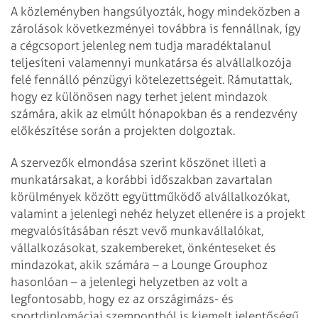
A közleményben hangsúlyozták, hogy mindeközben a
zárolások következményei továbbra is fennállnak, így
a cégcsoport jelenleg nem tudja maradéktalanul
teljesíteni valamennyi munkatársa és alvállalkozója
felé fennálló pénzügyi kötelezettségeit. Rámutattak,
hogy ez különösen nagy terhet jelent mindazok
számára, akik az elmúlt hónapokban és a rendezvény
előkészítése során a projekten dolgoztak.
A szervezők elmondása szerint köszönet illeti a
munkatársakat, a korábbi időszakban zavartalan
körülmények között együttműködő alvállalkozókat,
valamint a jelenlegi nehéz helyzet ellenére is a projekt
megvalósításában részt vevő munkavállalókat,
vállalkozásokat, szakembereket, önkénteseket és
mindazokat, akik számára – a Lounge Grouphoz
hasonlóan – a jelenlegi helyzetben az volt a
legfontosabb, hogy ez az országimázs- és
sportdiplomáciai szempontból is kiemelt jelentőségű,