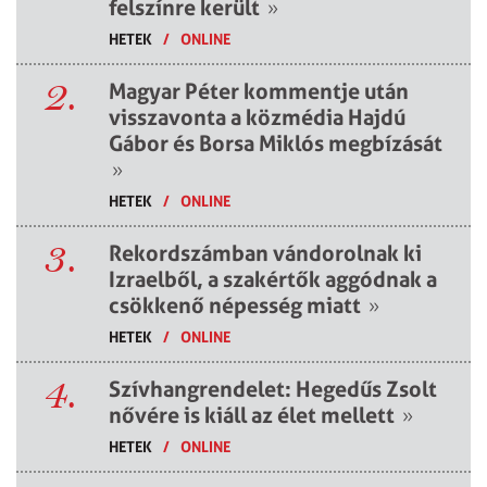
felszínre került
»
HETEK
/
ONLINE
2.
Magyar Péter kommentje után
visszavonta a közmédia Hajdú
Gábor és Borsa Miklós megbízását
»
HETEK
/
ONLINE
3.
Rekordszámban vándorolnak ki
Izraelből, a szakértők aggódnak a
csökkenő népesség miatt
»
HETEK
/
ONLINE
4.
Szívhangrendelet: Hegedűs Zsolt
nővére is kiáll az élet mellett
»
HETEK
/
ONLINE