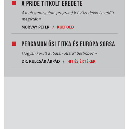
A PRIDE TITKOLT EREDETE
A melegmozgalom programját évtizedekkel ezelőtt
megírták
»
MORVAY PÉTER
/
KÜLFÖLD
PERGAMON ŐSI TITKA ÉS EURÓPA SORSA
Hogyan került a „Sátán oltára” Berlinbe?
»
DR. KULCSÁR ÁRPÁD
/
HIT ÉS ÉRTÉKEK