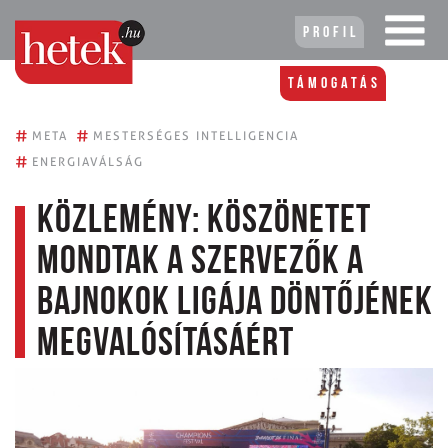
Profil
Támogatás
#
#
META
MESTERSÉGES INTELLIGENCIA
#
ENERGIAVÁLSÁG
Közlemény: köszönetet
mondtak a szervezők a
Bajnokok Ligája döntőjének
megvalósításáért