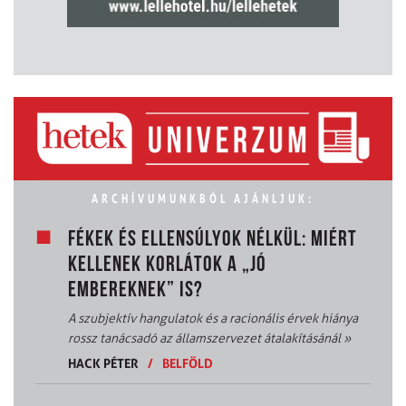
ARCHÍVUMUNKBÓL AJÁNLJUK:
FÉKEK ÉS ELLENSÚLYOK NÉLKÜL: MIÉRT
KELLENEK KORLÁTOK A „JÓ
EMBEREKNEK” IS?
A szubjektív hangulatok és a racionális érvek hiánya
rossz tanácsadó az államszervezet átalakításánál
»
HACK PÉTER
/
BELFÖLD