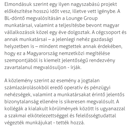
Elmondásuk szerint egy ilyen nagyszabású projekt
előkészítése hosszú időt vesz, illetve vett igénybe. A
BL-döntő megvalósításán a Lounge Group
munkatársai, valamint a teljesítésbe bevont magyar
vállalkozások közel egy éve dolgoztak. A cégcsoport és
annak munkatársai – a jelenlegi nehéz gazdasági
helyzetben is – mindent megtettek annak érdekében,
hogy ez a Magyarország nemzetközi megítélése
szempontjából is kiemelt jelentőségű rendezvény
zavartalanul megvalósuljon - írják.
A közlemény szerint az esemény a jogtalan
számlazárolásokból eredő operatív és pénzügyi
nehézségek, valamint a munkatársakat érintő jelentős
bizonytalanság ellenére is sikeresen megvalósult. A
kollégák a kialakult körülmények között is ugyanazzal
a szakmai elkötelezettséggel és felelősségtudattal
végezték munkájukat - tették hozzá.