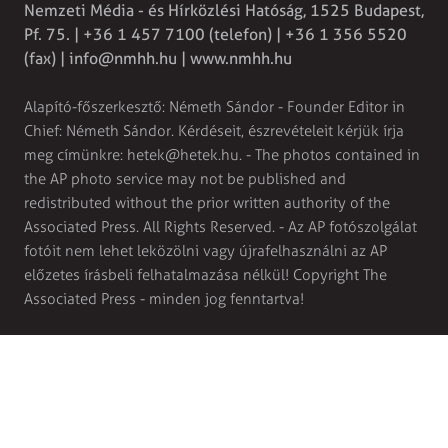
Nemzeti Média - és Hírközlési Hatóság, 1525 Budapest,
Pf. 75. | +36 1 457 7100 (telefon) | +36 1 356 5520
(fax) |
info@nmhh.hu
| www.nmhh.hu
Alapító-főszerkesztő: Németh Sándor - Founder Editor in
Chief: Németh Sándor. Kérdéseit, észrevételeit kérjük írja
meg címünkre:
hetek@hetek.hu
. - The photos contained in
the AP photo service may not be published and
redistributed without the prior written authority of the
Associated Press. All Rights Reserved. - Az AP fotószolgálat
fotóit nem lehet leközölni vagy újrafelhasználni az AP
előzetes írásbeli felhatalmazása nélkül! Copyright The
Associated Press - minden jog fenntartva!