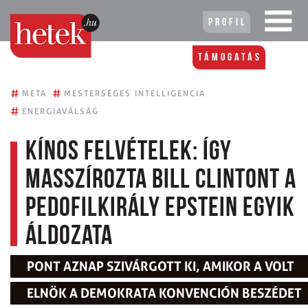
Profil
Támogatás
#
#
META
MESTERSÉGES INTELLIGENCIA
#
ENERGIAVÁLSÁG
Kínos felvételek: Így
masszírozta Bill Clintont a
pedofilkirály Epstein egyik
áldozata
PONT AZNAP SZIVÁRGOTT KI, AMIKOR A VOLT
ELNÖK A DEMOKRATA KONVENCIÓN BESZÉDET