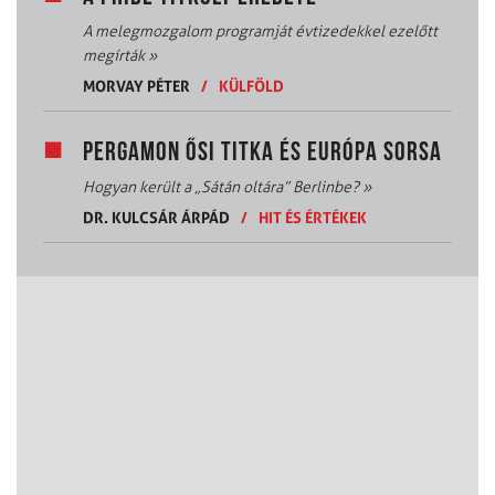
A melegmozgalom programját évtizedekkel ezelőtt
megírták
»
MORVAY PÉTER
/
KÜLFÖLD
PERGAMON ŐSI TITKA ÉS EURÓPA SORSA
Hogyan került a „Sátán oltára” Berlinbe?
»
DR. KULCSÁR ÁRPÁD
/
HIT ÉS ÉRTÉKEK