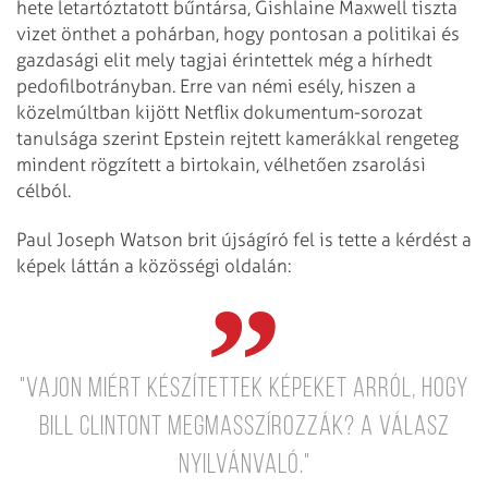
hete letartóztatott bűntársa, Gishlaine Maxwell tiszta
vizet önthet a pohárban, hogy pontosan a politikai és
gazdasági elit mely tagjai érintettek még a hírhedt
pedofilbotrányban. Erre van némi esély, hiszen a
közelmúltban kijött Netflix dokumentum-sorozat
tanulsága szerint Epstein rejtett kamerákkal rengeteg
mindent rögzített a birtokain, vélhetően zsarolási
célból.
Paul Joseph Watson brit újságíró fel is tette a kérdést a
képek láttán a közösségi oldalán:
"Vajon miért készítettek képeket arról, hogy
Bill Clintont megmasszírozzák? A válasz
nyilvánvaló."