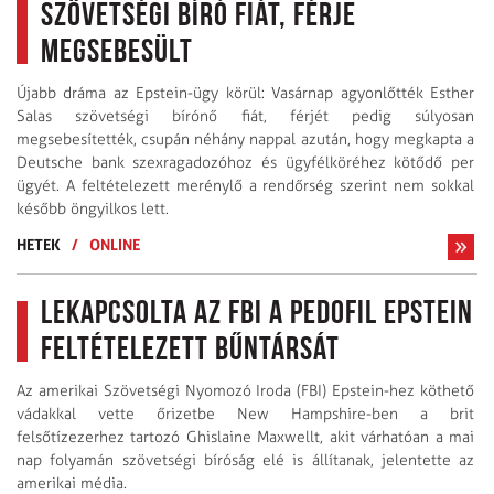
szövetségi bíró fiát, férje
megsebesült
Újabb dráma az Epstein-ügy körül: Vasárnap agyonlőtték Esther
Salas szövetségi bírónő fiát, férjét pedig súlyosan
megsebesítették, csupán néhány nappal azután, hogy megkapta a
Deutsche bank szexragadozóhoz és ügyfélköréhez kötődő per
ügyét. A feltételezett merénylő a rendőrség szerint nem sokkal
később öngyilkos lett.
HETEK
/
ONLINE
Lekapcsolta az FBI a pedofil Epstein
feltételezett bűntársát
Az amerikai Szövetségi Nyomozó Iroda (FBI) Epstein-hez köthető
vádakkal vette őrizetbe New Hampshire-ben a brit
felsőtízezerhez tartozó Ghislaine Maxwellt, akit várhatóan a mai
nap folyamán szövetségi bíróság elé is állítanak, jelentette az
amerikai média.