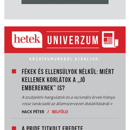
ARCHÍVUMUNKBÓL AJÁNLJUK:
FÉKEK ÉS ELLENSÚLYOK NÉLKÜL: MIÉRT
KELLENEK KORLÁTOK A „JÓ
EMBEREKNEK” IS?
A szubjektív hangulatok és a racionális érvek hiánya
rossz tanácsadó az államszervezet átalakításánál
»
HACK PÉTER
/
BELFÖLD
A PRIDE TITKOLT EREDETE