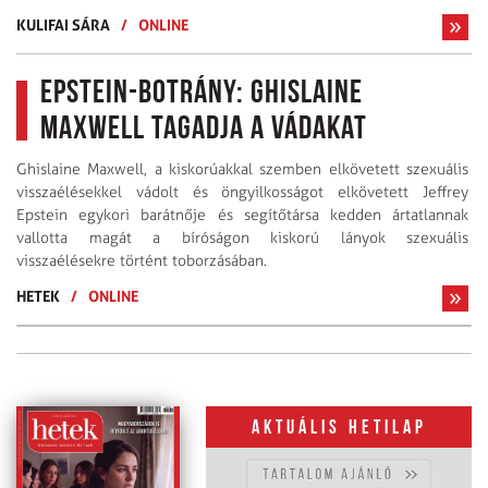
KULIFAI SÁRA
/
ONLINE
Epstein-botrány: Ghislaine
Maxwell tagadja a vádakat
Ghislaine Maxwell, a kiskorúakkal szemben elkövetett szexuális
visszaélésekkel vádolt és öngyilkosságot elkövetett Jeffrey
Epstein egykori barátnője és segítőtársa kedden ártatlannak
vallotta magát a bíróságon kiskorú lányok szexuális
visszaélésekre történt toborzásában.
HETEK
/
ONLINE
Aktuális hetilap