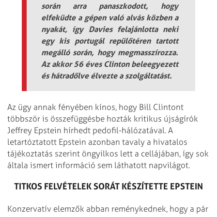
során arra panaszkodott, hogy
elfeküdte a gépen való alvás közben a
nyakát, így Davies felajánlotta neki
egy kis portugál repülőtéren tartott
megálló során, hogy megmasszírozza.
Az akkor 56 éves Clinton beleegyezett
és hátradőlve élvezte a szolgáltatást.
Az ügy annak fényében kínos, hogy Bill Clintont
többször is összefüggésbe hozták kritikus újságírók
Jeffrey Epstein hírhedt pedofil-hálózatával. A
letartóztatott Epstein azonban tavaly a hivatalos
tájékoztatás szerint öngyilkos lett a cellájában, így sok
általa ismert információ sem láthatott napvilágot.
TITKOS FELVÉTELEK SORÁT KÉSZÍTETTE EPSTEIN
Konzervatív elemzők abban reménykednek, hogy a pár