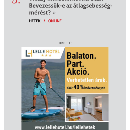
Bevezessük-e az átlagsebesség-
mérést?
»
HETEK
/
ONLINE
HIRDETÉS