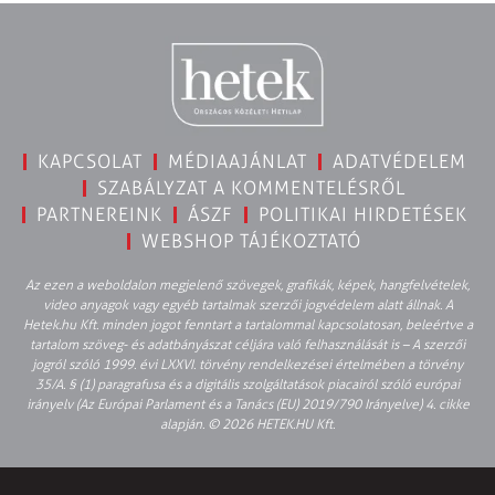
KAPCSOLAT
MÉDIAAJÁNLAT
ADATVÉDELEM
SZABÁLYZAT A KOMMENTELÉSRŐL
PARTNEREINK
ÁSZF
POLITIKAI HIRDETÉSEK
WEBSHOP TÁJÉKOZTATÓ
Az ezen a weboldalon megjelenő szövegek, grafikák, képek, hangfelvételek,
video anyagok vagy egyéb tartalmak szerzői jogvédelem alatt állnak. A
Hetek.hu Kft. minden jogot fenntart a tartalommal kapcsolatosan, beleértve a
tartalom szöveg- és adatbányászat céljára való felhasználását is – A szerzői
jogról szóló 1999. évi LXXVI. törvény rendelkezései értelmében a törvény
35/A. § (1) paragrafusa és a digitális szolgáltatások piacairól szóló európai
irányelv (Az Európai Parlament és a Tanács (EU) 2019/790 Irányelve) 4. cikke
alapján. © 2026 HETEK.HU Kft.