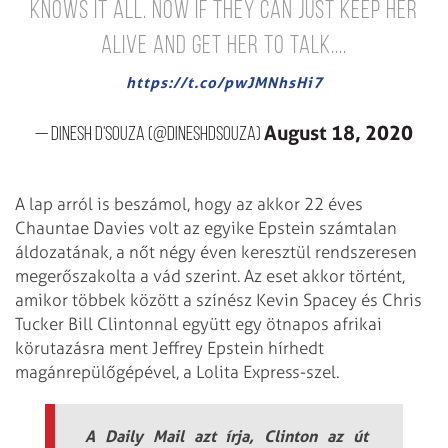
knows it all. Now if they can just keep her
alive and get her to talk....
https://t.co/pwJMNhsHi7
August 18, 2020
— Dinesh D'Souza (@DineshDSouza)
A lap arról is beszámol, hogy az akkor 22 éves
Chauntae Davies volt az egyike Epstein számtalan
áldozatának, a nőt négy éven keresztül rendszeresen
megerőszakolta a vád szerint. Az eset akkor történt,
amikor többek között a színész Kevin Spacey és Chris
Tucker Bill Clintonnal együtt egy ötnapos afrikai
körutazásra ment Jeffrey Epstein hírhedt
magánrepülőgépével, a Lolita Express-szel.
A Daily Mail azt írja, Clinton az út