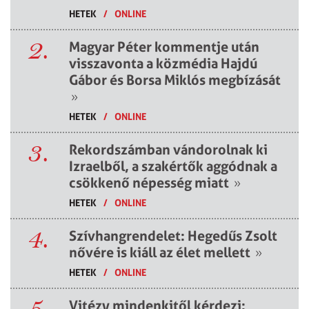
HETEK
/
ONLINE
2.
Magyar Péter kommentje után
visszavonta a közmédia Hajdú
Gábor és Borsa Miklós megbízását
»
HETEK
/
ONLINE
3.
Rekordszámban vándorolnak ki
Izraelből, a szakértők aggódnak a
csökkenő népesség miatt
»
HETEK
/
ONLINE
4.
Szívhangrendelet: Hegedűs Zsolt
nővére is kiáll az élet mellett
»
HETEK
/
ONLINE
5.
Vitézy mindenkitől kérdezi: