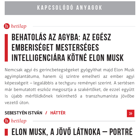
KAPCSOLÓDÓ ANYAGOK
hetilap
Behatolás az agyba: az egész
emberiséget Mesterséges
Intelligenciára kötné Elon Musk
Nemcsak agyi és gerincbetegségeket gyógyíthat majd Elon Musk
agyimplantátuma, hanem új szintre emelheti az ember agyi
képességeit – legalábbis a techguru reményei szerint. A sertésen
már bemutatott eszköz megosztja a szakértőket, de ezzel együtt
is újabb mérföldkőnek tekinthető a transzhumanista jövőbe
vezető úton.
SEBESTYÉN ISTVÁN
/
HÁTTÉR
hetilap
Elon Musk, a jövő látnoka – portré