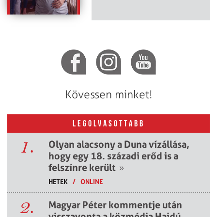
Kövessen minket!
LEGOLVASOTTABB
1.
Olyan alacsony a Duna vízállása,
hogy egy 18. századi erőd is a
felszínre került
»
HETEK
/
ONLINE
2.
Magyar Péter kommentje után
visszavonta a közmédia Hajdú