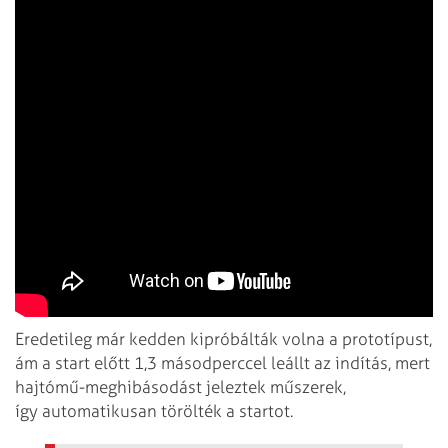
Eredetileg már kedden kipróbálták volna a prototípust,
ám a start előtt 1,3 másodperccel leállt az indítás, mert
hajtómű-meghibásodást jeleztek műszerek,
így automatikusan törölték a startot.