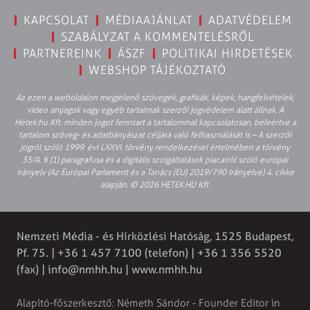
KAPCSOLAT
MÉDIAAJÁNLAT
ADATVÉDELEM
SZABÁLYZAT A KOMMENTELÉSRŐL
PARTNEREINK
ÁSZF
POLITIKAI HIRDETÉSEK
WEBSHOP TÁJÉKOZTATÓ
Az ezen a weboldalon megjelenő szövegek, grafikák, képek, hangfelvételek,
video anyagok vagy egyéb tartalmak szerzői jogvédelem alatt állnak. A
Hetek.hu Kft. minden jogot fenntart a tartalommal kapcsolatosan, beleértve a
tartalom szöveg- és adatbányászat céljára való felhasználását is – A szerzői
jogról szóló 1999. évi LXXVI. törvény rendelkezései értelmében a törvény
35/A. § (1) paragrafusa és a digitális szolgáltatások piacairól szóló európai
irányelv (Az Európai Parlament és a Tanács (EU) 2019/790 Irányelve) 4. cikke
alapján. © 2026 HETEK.HU Kft.
Nemzeti Média - és Hírközlési Hatóság, 1525 Budapest,
Pf. 75. | +36 1 457 7100 (telefon) | +36 1 356 5520
(fax) |
info@nmhh.hu
| www.nmhh.hu
Alapító-főszerkesztő: Németh Sándor - Founder Editor in