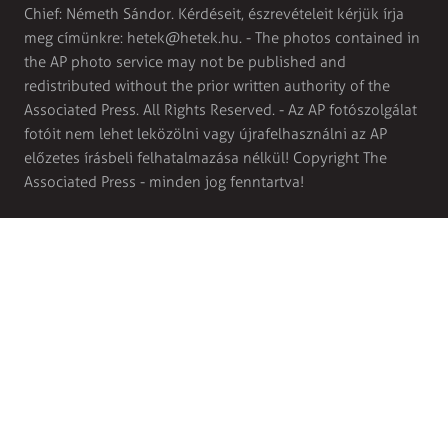
Chief: Németh Sándor. Kérdéseit, észrevételeit kérjük írja
meg címünkre:
hetek@hetek.hu
. - The photos contained in
the AP photo service may not be published and
redistributed without the prior written authority of the
Associated Press. All Rights Reserved. - Az AP fotószolgálat
fotóit nem lehet leközölni vagy újrafelhasználni az AP
előzetes írásbeli felhatalmazása nélkül! Copyright The
Associated Press - minden jog fenntartva!