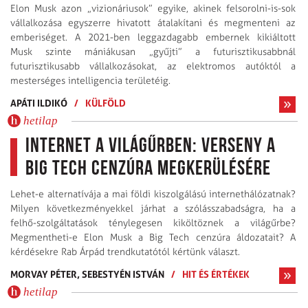
Elon Musk azon „vizionáriusok” egyike, akinek felsorolni-is-sok
vállalkozása egyszerre hivatott átalakítani és megmenteni az
emberiséget. A 2021-ben leggazdagabb embernek kikiáltott
Musk szinte mániákusan „gyűjti” a futurisztikusabbnál
futurisztikusabb vállalkozásokat, az elektromos autóktól a
mesterséges intelligencia területéig.
APÁTI ILDIKÓ
/
KÜLFÖLD
hetilap
Internet a világűrben: verseny a
Big Tech cenzúra megkerülésére
Lehet-e alternatívája a mai földi kiszolgálású internet­hálózatnak?
Milyen következményekkel járhat a szólásszabadságra, ha a
felhő-szolgáltatások ténylegesen kiköltöznek a világűrbe?
Megmentheti-e Elon Musk a Big Tech cenzúra áldozatait? A
kérdésekre Rab Árpád trendkutatótól kértünk választ.
MORVAY PÉTER,
SEBESTYÉN ISTVÁN
/
HIT ÉS ÉRTÉKEK
hetilap