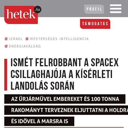
Profil
Támogatás
#
#
IZRAEL
MESTERSÉGES INTELLIGENCIA
#
ENERGIAVÁLSÁG
Ismét felrobbant a SpaceX
Csillaghajója a kísérleti
landolás során
AZ ŰRJÁRMŰVEL EMBEREKET ÉS 100 TONNA
RAKOMÁNYT TERVEZNEK ELJUTTATNI A HOLDR
ÉS IDŐVEL A MARSRA IS