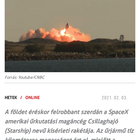
Forrás: Youtube/CNBC
HETEK
/
ONLINE
2021. 02. 03.
A földet éréskor felrobbant szerdán a SpaceX
amerikai űrkutatási magáncég Csillaghajó
(Starship) nevű kísérleti rakétája. Az űrjármű tíz