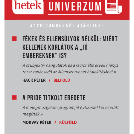
ARCHÍVUMUNKBÓL AJÁNLJUK:
FÉKEK ÉS ELLENSÚLYOK NÉLKÜL: MIÉRT
KELLENEK KORLÁTOK A „JÓ
EMBEREKNEK” IS?
A szubjektív hangulatok és a racionális érvek hiánya
rossz tanácsadó az államszervezet átalakításánál
»
HACK PÉTER
/
BELFÖLD
A PRIDE TITKOLT EREDETE
A melegmozgalom programját évtizedekkel ezelőtt
megírták
»
MORVAY PÉTER
/
KÜLFÖLD