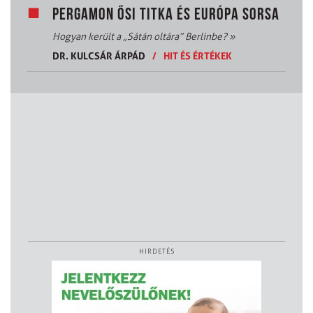
PERGAMON ŐSI TITKA ÉS EURÓPA SORSA
Hogyan került a „Sátán oltára” Berlinbe?
»
DR. KULCSÁR ÁRPÁD
/
HIT ÉS ÉRTÉKEK
HIRDETÉS