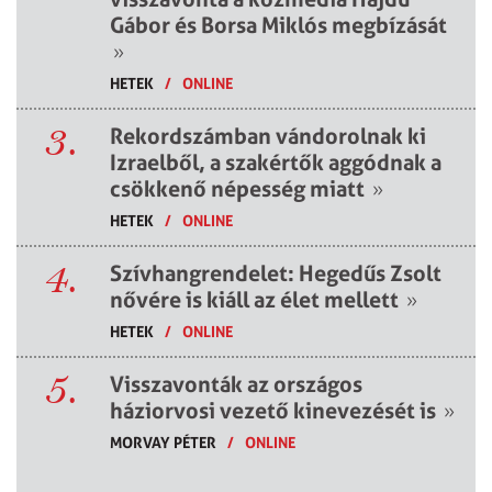
Gábor és Borsa Miklós megbízását
»
HETEK
/
ONLINE
3.
Rekordszámban vándorolnak ki
Izraelből, a szakértők aggódnak a
csökkenő népesség miatt
»
HETEK
/
ONLINE
4.
Szívhangrendelet: Hegedűs Zsolt
nővére is kiáll az élet mellett
»
HETEK
/
ONLINE
5.
Visszavonták az országos
háziorvosi vezető kinevezését is
»
MORVAY PÉTER
/
ONLINE