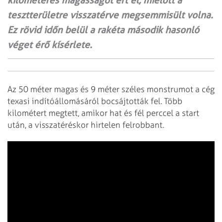
kilométeres magasságot ért el, mielőtt a
tesztterületre visszatérve megsemmisült volna.
Ez rövid időn belül a rakéta második hasonló
véget érő kísérlete.
Az 50 méter magas és 9 méter széles monstrumot a cég
texasi indítóállomásáról bocsájtották fel. Több
kilométert megtett, amikor hat és fél perccel a start
után, a visszatéréskor hirtelen felrobbant.