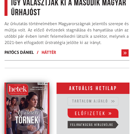
Így választják ki a második magyar
űrhajóst
Az űrkutatás történelmében Magyarországnak jelentős szerepe és
múltja volt. Az előző évtizedek stagnálása és hanyatlása után az
utóbbi pár évben ismét felemelkedni látszik a szektor, melynek a
2021-ben elfogadott űrstratégia jelölte ki az irányt.
PATÓCS DÁNIEL
/
HÁTTÉR
Aktuális hetilap