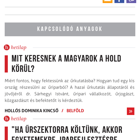
KAPCSOLÓDÓ ANYAGOK
hetilap
Mit keresnek a magyarok a Hold
körül?
Miért fontos, hogy fektessünk az űrkutatásba? Hogyan tud egy kis
ország részesülni az űriparból? A hazai űrkutatás állapotáról és
jövőjéről dr. Sárhegyi Istvánt, űripari vállalkozót, űrjogászt,
közgazdászt és befektetőt is kérdeztük.
HOLLÓS DOMINIKA KINCSŐ
/
BELFÖLD
hetilap
"Ha űrszektorra költünk, akkor