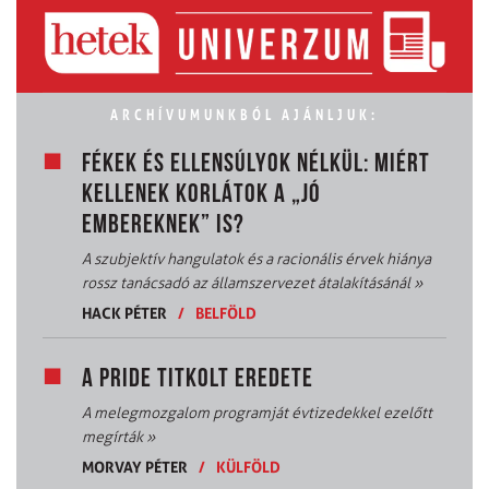
ARCHÍVUMUNKBÓL AJÁNLJUK:
FÉKEK ÉS ELLENSÚLYOK NÉLKÜL: MIÉRT
KELLENEK KORLÁTOK A „JÓ
EMBEREKNEK” IS?
A szubjektív hangulatok és a racionális érvek hiánya
rossz tanácsadó az államszervezet átalakításánál
»
HACK PÉTER
/
BELFÖLD
A PRIDE TITKOLT EREDETE
A melegmozgalom programját évtizedekkel ezelőtt
megírták
»
MORVAY PÉTER
/
KÜLFÖLD