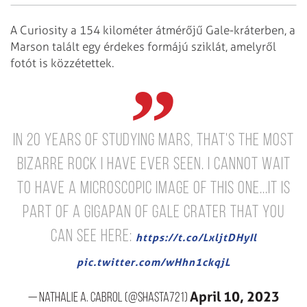
A Curiosity a 154 kilométer átmérőjű Gale-kráterben, a
Marson talált egy érdekes formájú sziklát, amelyről
fotót is közzétettek.
In 20 years of studying Mars, that's the most
bizarre rock I have ever seen. I cannot wait
to have a microscopic image of this one...It is
part of a Gigapan of Gale crater that you
can see here:
https://t.co/LxljtDHyIl
pic.twitter.com/wHhn1ckqjL
April 10, 2023
— Nathalie A. Cabrol (@shasta721)