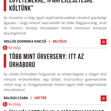
egyetemekre, iparfejlesztésre
költünk"
Az űrszektor a világ egyik legdinamikusabban növekvő gazdasági
ágazata – hogy miként kapcsolódik be ebbe Magyarország, arról
dr. Ferencz Orsolya űrkutatásért felelős miniszteri biztossal
beszélgettünk.
HOLLÓS DOMINIKA KINCSŐ
/
BELFÖLD
hetilap
Több mint űrverseny: itt az
űrháború
Az utóbbi évtizedben felgyorsult az emberiségnek a világűr felé
irányuló terjeszkedése: egy újfajta, futurisztikus gyarmatosítás
indult meg, az űrnagyhatalmak mellett egyre több magán­vállalat
részvételével.
BALOGH CSABA
/
HÁTTÉR
hetilap