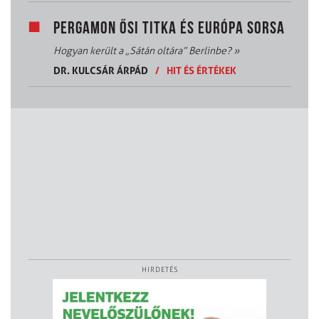
PERGAMON ŐSI TITKA ÉS EURÓPA SORSA
Hogyan került a „Sátán oltára” Berlinbe?
»
DR. KULCSÁR ÁRPÁD
/
HIT ÉS ÉRTÉKEK
HIRDETÉS