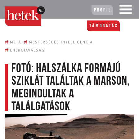
Profil
Támogatás
#
#
META
MESTERSÉGES INTELLIGENCIA
#
ENERGIAVÁLSÁG
Fotó: halszálka formájú
sziklát találtak a Marson,
megindultak a
találgatások