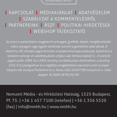
KAPCSOLAT
MÉDIAAJÁNLAT
ADATVÉDELEM
SZABÁLYZAT A KOMMENTELÉSRŐL
PARTNEREINK
ÁSZF
POLITIKAI HIRDETÉSEK
WEBSHOP TÁJÉKOZTATÓ
Az ezen a weboldalon megjelenő szövegek, grafikák, képek, hangfelvételek,
video anyagok vagy egyéb tartalmak szerzői jogvédelem alatt állnak. A
Hetek.hu Kft. minden jogot fenntart a tartalommal kapcsolatosan, beleértve a
tartalom szöveg- és adatbányászat céljára való felhasználását is – A szerzői
jogról szóló 1999. évi LXXVI. törvény rendelkezései értelmében a törvény
35/A. § (1) paragrafusa és a digitális szolgáltatások piacairól szóló európai
irányelv (Az Európai Parlament és a Tanács (EU) 2019/790 Irányelve) 4. cikke
alapján. © 2026 HETEK.HU Kft.
Nemzeti Média - és Hírközlési Hatóság, 1525 Budapest,
Pf. 75. | +36 1 457 7100 (telefon) | +36 1 356 5520
(fax) |
info@nmhh.hu
| www.nmhh.hu