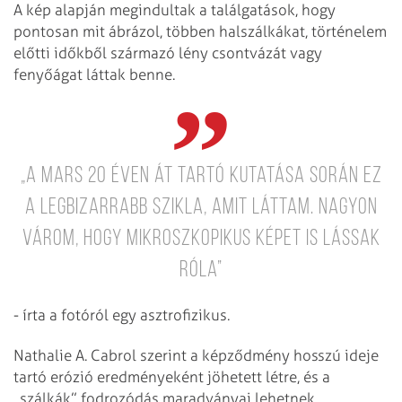
A kép alapján megindultak a találgatások, hogy
pontosan mit ábrázol, többen halszálkákat, történelem
előtti időkből származó lény csontvázát vagy
fenyőágat láttak benne.
„A Mars 20 éven át tartó kutatása során ez
a legbizarrabb szikla, amit láttam. Nagyon
várom, hogy mikroszkopikus képet is lássak
róla”
- írta a fotóról egy asztrofizikus.
Nathalie A. Cabrol szerint a képződmény hosszú ideje
tartó erózió eredményeként jöhetett létre, és a
„szálkák” fodrozódás maradványai lehetnek.