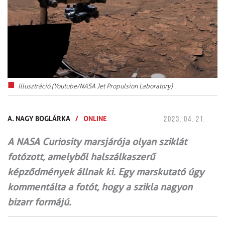
Illusztráció.(Youtube/NASA Jet Propulsion Laboratory)
A. NAGY BOGLÁRKA
/
ONLINE
2023. 04. 21.
A NASA Curiosity marsjárója olyan sziklát
fotózott, amelyből halszálkaszerű
képződmények állnak ki. Egy marskutató úgy
kommentálta a fotót, hogy a szikla nagyon
bizarr formájú.