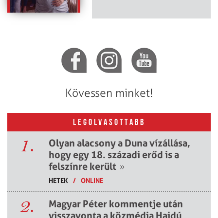
Kövessen minket!
LEGOLVASOTTABB
1.
Olyan alacsony a Duna vízállása,
hogy egy 18. századi erőd is a
felszínre került
»
HETEK
/
ONLINE
2.
Magyar Péter kommentje után
visszavonta a közmédia Hajdú