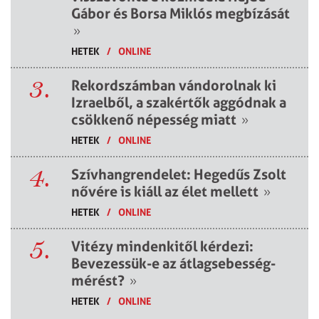
Gábor és Borsa Miklós megbízását
»
HETEK
/
ONLINE
3.
Rekordszámban vándorolnak ki
Izraelből, a szakértők aggódnak a
csökkenő népesség miatt
»
HETEK
/
ONLINE
4.
Szívhangrendelet: Hegedűs Zsolt
nővére is kiáll az élet mellett
»
HETEK
/
ONLINE
5.
Vitézy mindenkitől kérdezi:
Bevezessük-e az átlagsebesség-
mérést?
»
HETEK
/
ONLINE