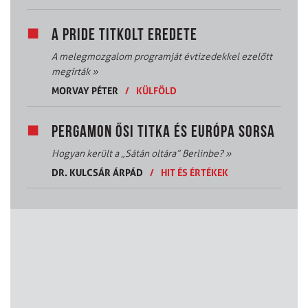
A PRIDE TITKOLT EREDETE
A melegmozgalom programját évtizedekkel ezelőtt
megírták
»
MORVAY PÉTER
/
KÜLFÖLD
PERGAMON ŐSI TITKA ÉS EURÓPA SORSA
Hogyan került a „Sátán oltára” Berlinbe?
»
DR. KULCSÁR ÁRPÁD
/
HIT ÉS ÉRTÉKEK