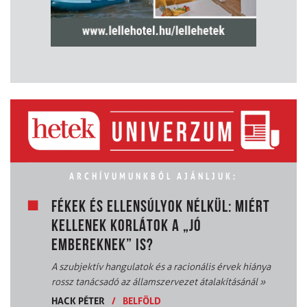
ARCHÍVUMUNKBÓL AJÁNLJUK:
FÉKEK ÉS ELLENSÚLYOK NÉLKÜL: MIÉRT
KELLENEK KORLÁTOK A „JÓ
EMBEREKNEK” IS?
A szubjektív hangulatok és a racionális érvek hiánya
rossz tanácsadó az államszervezet átalakításánál
»
HACK PÉTER
/
BELFÖLD