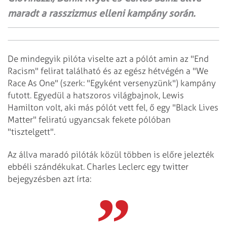
maradt a rasszizmus elleni kampány során.
De mindegyik pilóta viselte azt a pólót amin az "End
Racism" felirat található és az egész hétvégén a "We
Race As One" (szerk: "Egyként versenyzünk") kampány
futott. Egyedül a hatszoros világbajnok, Lewis
Hamilton volt, aki más pólót vett fel, ő egy "Black Lives
Matter" feliratú ugyancsak fekete pólóban
"tisztelgett".
Az állva maradó pilóták közül többen is előre jelezték
ebbéli szándékukat. Charles Leclerc egy twitter
bejegyzésben azt írta: