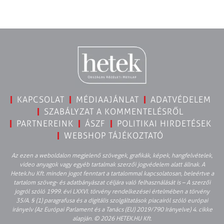
KAPCSOLAT
MÉDIAAJÁNLAT
ADATVÉDELEM
SZABÁLYZAT A KOMMENTELÉSRŐL
PARTNEREINK
ÁSZF
POLITIKAI HIRDETÉSEK
WEBSHOP TÁJÉKOZTATÓ
Az ezen a weboldalon megjelenő szövegek, grafikák, képek, hangfelvételek,
video anyagok vagy egyéb tartalmak szerzői jogvédelem alatt állnak. A
Hetek.hu Kft. minden jogot fenntart a tartalommal kapcsolatosan, beleértve a
tartalom szöveg- és adatbányászat céljára való felhasználását is – A szerzői
jogról szóló 1999. évi LXXVI. törvény rendelkezései értelmében a törvény
35/A. § (1) paragrafusa és a digitális szolgáltatások piacairól szóló európai
irányelv (Az Európai Parlament és a Tanács (EU) 2019/790 Irányelve) 4. cikke
alapján. © 2026 HETEK.HU Kft.