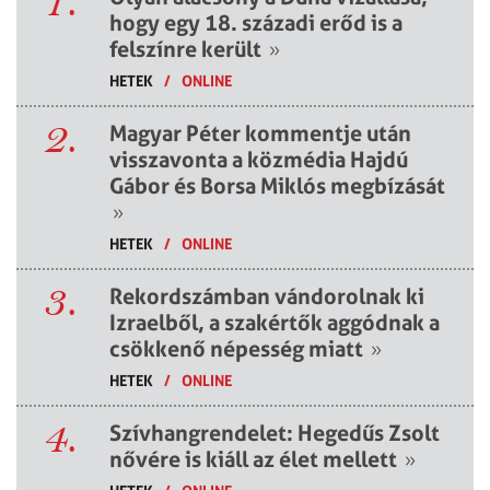
1.
hogy egy 18. századi erőd is a
felszínre került
»
HETEK
/
ONLINE
2.
Magyar Péter kommentje után
visszavonta a közmédia Hajdú
Gábor és Borsa Miklós megbízását
»
HETEK
/
ONLINE
3.
Rekordszámban vándorolnak ki
Izraelből, a szakértők aggódnak a
csökkenő népesség miatt
»
HETEK
/
ONLINE
4.
Szívhangrendelet: Hegedűs Zsolt
nővére is kiáll az élet mellett
»