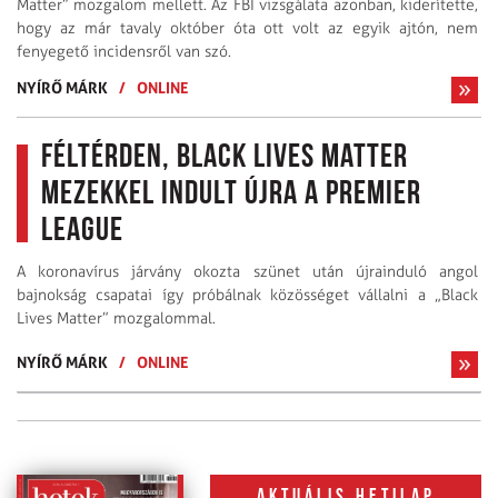
Matter” mozgalom mellett. Az FBI vizsgálata azonban, kiderítette,
hogy az már tavaly október óta ott volt az egyik ajtón, nem
fenyegető incidensről van szó.
NYÍRŐ MÁRK
/
ONLINE
Féltérden, Black Lives Matter
mezekkel indult újra a Premier
League
A koronavírus járvány okozta szünet után újrainduló angol
bajnokság csapatai így próbálnak közösséget vállalni a „Black
Lives Matter” mozgalommal.
NYÍRŐ MÁRK
/
ONLINE
Aktuális hetilap