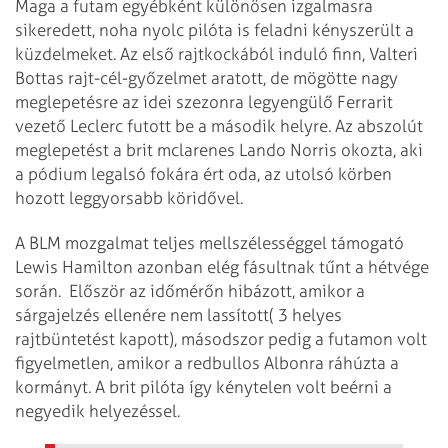
Maga a futam egyébként különösen izgalmasra
sikeredett, noha nyolc pilóta is feladni kényszerült a
küzdelmeket. Az első rajtkockából induló finn, Valteri
Bottas rajt-cél-győzelmet aratott, de mögötte nagy
meglepetésre az idei szezonra legyengülő Ferrarit
vezető Leclerc futott be a második helyre. Az abszolút
meglepetést a brit mclarenes Lando Norris okozta, aki
a pódium legalsó fokára ért oda, az utolsó körben
hozott leggyorsabb köridővel.
A BLM mozgalmat teljes mellszélességgel támogató
Lewis Hamilton azonban elég fásultnak tűnt a hétvége
során. Először az időmérőn hibázott, amikor a
sárgajelzés ellenére nem lassított( 3 helyes
rajtbüntetést kapott), másodszor pedig a futamon volt
figyelmetlen, amikor a redbullos Albonra ráhúzta a
kormányt. A brit pilóta így kénytelen volt beérni a
negyedik helyezéssel.