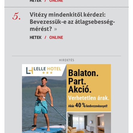
HETEK
/
ONLINE
5.
Vitézy mindenkitől kérdezi:
Bevezessük-e az átlagsebesség-
mérést?
»
HETEK
/
ONLINE
HIRDETÉS