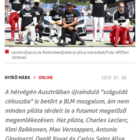
Leclerc(balra) és Raikkönen(jobbra) állva maradtak(Fotó: AP/Dan
Istitene)
NYÍRŐ MÁRK
/
ONLINE
2020. 07. 06.
A hétvégén Ausztriában újrainduló "száguldó
cirkuszba" is betört a BLM mozgalom, ám nem
minden pilóta térdelt le a futamot megelőző
megemlékezésen. Hat pilóta, Charles Leclerc,
Kimi Raikkonen, Max Verstappen, Antonio
Giovinazzi, Daniil Kvyat és Carlos Sainz állva