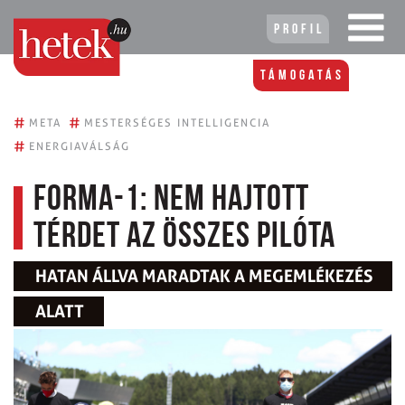
Profil
Támogatás
#
#
META
MESTERSÉGES INTELLIGENCIA
#
ENERGIAVÁLSÁG
Forma-1: Nem hajtott
térdet az összes pilóta
HATAN ÁLLVA MARADTAK A MEGEMLÉKEZÉS
ALATT