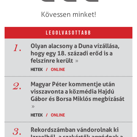
Kövessen minket!
LEGOLVASOTTABB
1.
Olyan alacsony a Duna vízállása,
hogy egy 18. századi erőd is a
felszínre került
»
HETEK
/
ONLINE
2.
Magyar Péter kommentje után
visszavonta a közmédia Hajdú
Gábor és Borsa Miklós megbízását
»
HETEK
/
ONLINE
3.
Rekordszámban vándorolnak ki