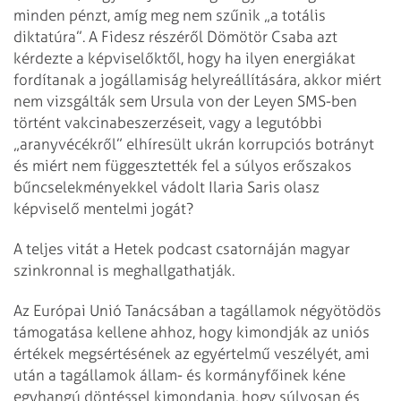
minden pénzt, amíg meg nem szűnik „a totális
diktatúra”. A Fidesz részéről Dömötör Csaba azt
kérdezte a képviselőktől, hogy ha ilyen energiákat
fordítanak a jogállamiság helyreállítására, akkor miért
nem vizsgálták sem Ursula von der Leyen SMS-ben
történt vakcinabeszerzéseit, vagy a legutóbbi
„aranyvécékről” elhíresült ukrán korrupciós botrányt
és miért nem függesztették fel a súlyos erőszakos
bűncselekményekkel vádolt Ilaria Saris olasz
képviselő mentelmi jogát?
A teljes vitát a Hetek podcast csatornáján magyar
szinkronnal is meghallgathatják.
Az Európai Unió Tanácsában a tagállamok négyötödös
támogatása kellene ahhoz, hogy kimondják az uniós
értékek megsértésének az egyértelmű veszélyét, ami
után a tagállamok állam- és kormányfőinek kéne
egyhangú döntéssel kimondania, hogy súlyosan és