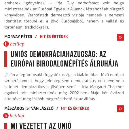
emberek igényeinek” – írja Guy Verhofstadt volt belga
miniszterelnök az Európai Egyesült Államok létrehozását sürgető
könyvében. Verhofstadt dermesztő víziója nemcsak a nemzeti
identitást törölné el a jövő Európájából, hanem a vallási és
történelmi tradíciókat is.
MORVAY PÉTER
/
HIT ÉS ÉRTÉKEK
hetilap
Uniós demokráciahazugság: az
európai birodalomépítés álruhája
„Talán a legfontosabb fogyatékossága a kialakulóban lévő európai
szuperállamnak, hogy jelenleg sem demokratikus, de eleve nem
is lehet demokratikus a jövőben sem” – írta Margaret Thatcher
egykori brit miniszterelnök még 2002-ben. Majd két évtized
elteltével még inkább megerősíthető ez az állítás.
MÉSZÁROS ISTVÁN LÁSZLÓ
/
HIT ÉS ÉRTÉKEK
hetilap
Mi vezetett az Unió