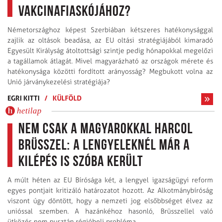
vakcinafiaskójához?
Németországhoz képest Szerbiában kétszeres hatékonysággal
zajlik az oltások beadása, az EU oltási stratégiájából kimaradó
Egyesült Királyság átoltottsági szintje pedig hónapokkal megelőzi
a tagállamok átlagát. Mivel magyarázható az országok mérete és
hatékonysága közötti fordított arányosság? Megbukott volna az
Unió járványkezelési stratégiája?
EGRI KITTI
/
KÜLFÖLD
hetilap
Nem csak a magyarokkal harcol
Brüsszel: a lengyeleknél már a
kilépés is szóba került
A múlt héten az EU Bírósága két, a lengyel igazságügyi reform
egyes pontjait kritizáló határozatot hozott. Az Alkotmánybíróság
viszont úgy döntött, hogy a nemzeti jog elsőbbséget élvez az
unióssal szemben. A hazánkéhoz hasonló, Brüsszellel való
ütközés nem pusztán régióbeli probléma.