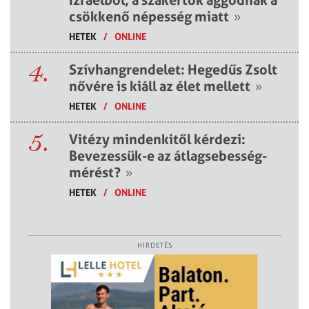
Izraelből, a szakértők aggódnak a
csökkenő népesség miatt
»
HETEK
/
ONLINE
4.
Szívhangrendelet: Hegedűs Zsolt
nővére is kiáll az élet mellett
»
HETEK
/
ONLINE
5.
Vitézy mindenkitől kérdezi:
Bevezessük-e az átlagsebesség-
mérést?
»
HETEK
/
ONLINE
HIRDETÉS