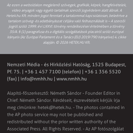
Az ezen a weboldalon megjelenő szövegek, grafikák, képek, hangfelvételek,
video anyagok vagy egyéb tartalmak szerzői jogvédelem alatt állnak. A
Hetek.hu Kft. minden jogot fenntart a tartalommal kapcsolatosan, beleértve a
tartalom szöveg- és adatbányászat céljára való felhasználását is – A szerzői
jogról szóló 1999. évi LXXVI. törvény rendelkezései értelmében a törvény
35/A. § (1) paragrafusa és a digitális szolgáltatások piacairól szóló európai
irányelv (Az Európai Parlament és a Tanács (EU) 2019/790 Irányelve) 4. cikke
alapján. © 2026 HETEK.HU Kft.
Nemzeti Média - és Hírközlési Hatóság, 1525 Budapest,
Pf. 75. | +36 1 457 7100 (telefon) | +36 1 356 5520
(fax) |
info@nmhh.hu
| www.nmhh.hu
Alapító-főszerkesztő: Németh Sándor - Founder Editor in
Chief: Németh Sándor. Kérdéseit, észrevételeit kérjük írja
meg címünkre:
hetek@hetek.hu
. - The photos contained in
the AP photo service may not be published and
redistributed without the prior written authority of the
Associated Press. All Rights Reserved. - Az AP fotószolgálat