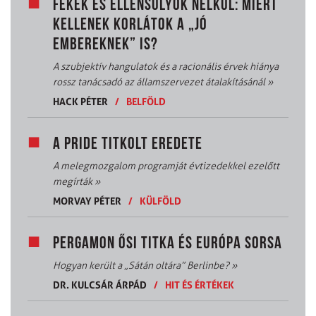
FÉKEK ÉS ELLENSÚLYOK NÉLKÜL: MIÉRT
KELLENEK KORLÁTOK A „JÓ
EMBEREKNEK” IS?
A szubjektív hangulatok és a racionális érvek hiánya
rossz tanácsadó az államszervezet átalakításánál
»
HACK PÉTER
/
BELFÖLD
A PRIDE TITKOLT EREDETE
A melegmozgalom programját évtizedekkel ezelőtt
megírták
»
MORVAY PÉTER
/
KÜLFÖLD
PERGAMON ŐSI TITKA ÉS EURÓPA SORSA
Hogyan került a „Sátán oltára” Berlinbe?
»
DR. KULCSÁR ÁRPÁD
/
HIT ÉS ÉRTÉKEK