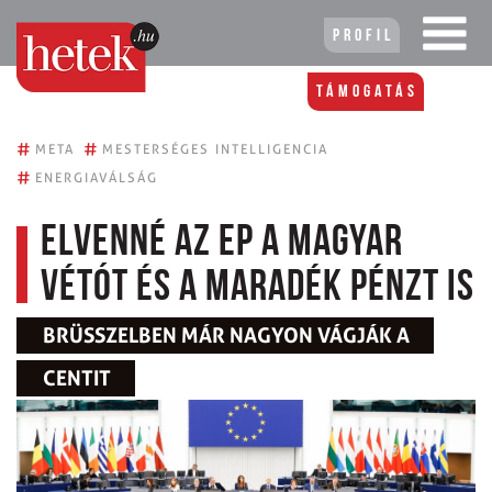
Profil
Támogatás
#
#
META
MESTERSÉGES INTELLIGENCIA
#
ENERGIAVÁLSÁG
Elvenné az EP a magyar
vétót és a maradék pénzt is
BRÜSSZELBEN MÁR NAGYON VÁGJÁK A
CENTIT