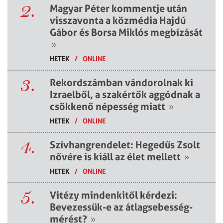
2.
Magyar Péter kommentje után
visszavonta a közmédia Hajdú
Gábor és Borsa Miklós megbízását
»
HETEK
/
ONLINE
3.
Rekordszámban vándorolnak ki
Izraelből, a szakértők aggódnak a
csökkenő népesség miatt
»
HETEK
/
ONLINE
4.
Szívhangrendelet: Hegedűs Zsolt
nővére is kiáll az élet mellett
»
HETEK
/
ONLINE
5.
Vitézy mindenkitől kérdezi:
Bevezessük-e az átlagsebesség-
mérést?
»