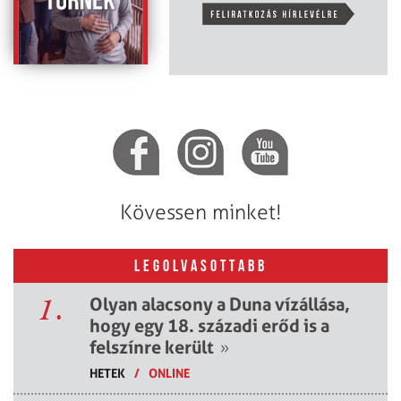
Kövessen minket!
LEGOLVASOTTABB
1.
Olyan alacsony a Duna vízállása,
hogy egy 18. századi erőd is a
felszínre került
»
HETEK
/
ONLINE