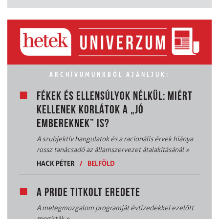
ARCHÍVUMUNKBÓL AJÁNLJUK:
FÉKEK ÉS ELLENSÚLYOK NÉLKÜL: MIÉRT
KELLENEK KORLÁTOK A „JÓ
EMBEREKNEK” IS?
A szubjektív hangulatok és a racionális érvek hiánya
rossz tanácsadó az államszervezet átalakításánál
»
HACK PÉTER
/
BELFÖLD
A PRIDE TITKOLT EREDETE
A melegmozgalom programját évtizedekkel ezelőtt
megírták
»