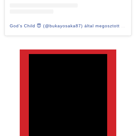
God’s Child 😇 (@bukayosaka87) által megosztott bejegyzés