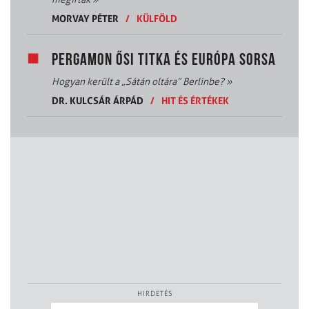
MORVAY PÉTER
/
KÜLFÖLD
PERGAMON ŐSI TITKA ÉS EURÓPA SORSA
Hogyan került a „Sátán oltára” Berlinbe?
»
DR. KULCSÁR ÁRPÁD
/
HIT ÉS ÉRTÉKEK
HIRDETÉS