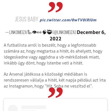
Jesus baby
pic.twitter.com/0wTV0lRIUm
December 6,
— Linkomeiza🦾👁👀🧠🥷 (@linkomeiza)
2022
A futballista arról is beszélt, hogy a legfontosabb
számára az, hogy megtartsa a hitét, és ahelyett, hogy
idegeskedne vagy aggódna a vb-mérkőzések miatt,
inkább úgy dönt, hogy Istenbe veti a hitét.
Az Arsenal játékosa a közösségi médiában is
rendszeresen vállalja a hitét, két napja például azt írta
az Instagramon, hogy “Hit. Soha ne veszítsd el”.