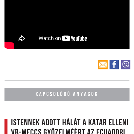
KAPCSOLÓDÓ ANYAGOK
Istennek adott hálát a Katar elleni
vb-meccs győzelméért az ecuadori