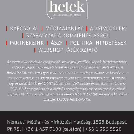
KAPCSOLAT
MÉDIAAJÁNLAT
ADATVÉDELEM
SZABÁLYZAT A KOMMENTELÉSRŐL
PARTNEREINK
ÁSZF
POLITIKAI HIRDETÉSEK
WEBSHOP TÁJÉKOZTATÓ
Az ezen a weboldalon megjelenő szövegek, grafikák, képek, hangfelvételek,
video anyagok vagy egyéb tartalmak szerzői jogvédelem alatt állnak. A
Hetek.hu Kft. minden jogot fenntart a tartalommal kapcsolatosan, beleértve a
tartalom szöveg- és adatbányászat céljára való felhasználását is – A szerzői
jogról szóló 1999. évi LXXVI. törvény rendelkezései értelmében a törvény
35/A. § (1) paragrafusa és a digitális szolgáltatások piacairól szóló európai
irányelv (Az Európai Parlament és a Tanács (EU) 2019/790 Irányelve) 4. cikke
alapján. © 2026 HETEK.HU Kft.
Nemzeti Média - és Hírközlési Hatóság, 1525 Budapest,
Pf. 75. | +36 1 457 7100 (telefon) | +36 1 356 5520