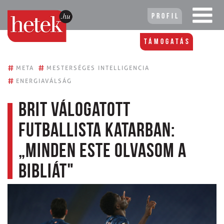
Profil
Támogatás
#
#
META
MESTERSÉGES INTELLIGENCIA
#
ENERGIAVÁLSÁG
Brit válogatott
futballista Katarban:
„minden este olvasom a
Bibliát"