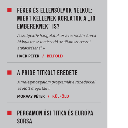
FÉKEK ÉS ELLENSÚLYOK NÉLKÜL:
MIÉRT KELLENEK KORLÁTOK A „JÓ
EMBEREKNEK” IS?
A szubjektív hangulatok és a racionális érvek
hiánya rossz tanácsadó az államszervezet
átalakításánál
»
HACK PÉTER
/
BELFÖLD
A PRIDE TITKOLT EREDETE
A melegmozgalom programját évtizedekkel
ezelőtt megírták
»
MORVAY PÉTER
/
KÜLFÖLD
PERGAMON ŐSI TITKA ÉS EURÓPA
SORSA