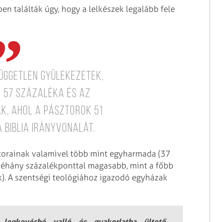
ben találták úgy, hogy a lelkészek legalább fele
független gyülekezetek,
 57 százaléka és az
k, ahol a pásztorok 51
 Biblia irányvonalát.
torainak valamivel több mint egyharmada (37
i néhány százalékponttal magasabb, mint a főbb
k). A szentségi teológiához igazodó egyházak
t legkevésbé valló és gyakorlatba ültető