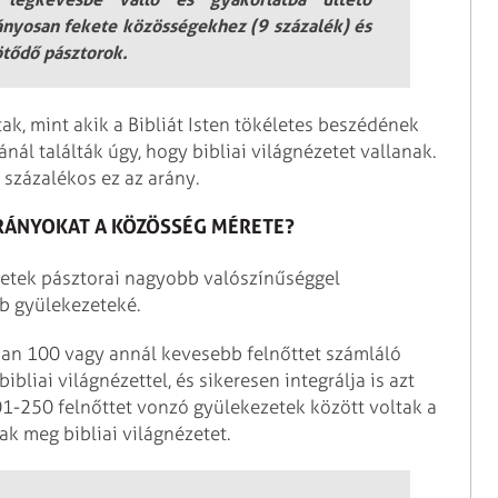
ányosan fekete közösségekhez (9 százalék) és
ötődő pásztorok.
tak, mint akik a Bibliát Isten tökéletes beszédének
nál találták úgy, hogy bibliai világnézetet vallanak.
8 százalékos ez az arány.
RÁNYOKAT A KÖZÖSSÉG MÉRETE?
ezetek pásztorai nagyobb valószínűséggel
bb gyülekezeteké.
osan 100 vagy annál kevesebb felnőttet számláló
bliai világnézettel, és sikeresen integrálja is azt
1-250 felnőttet vonzó gyülekezetek között voltak a
ak meg bibliai világnézetet.