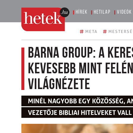
Hírek
Hetilap
Videók
#
#
META
MESTERSÉ
Barna Group: a ker
kevesebb mint felén
világnézete
MINÉL NAGYOBB EGY KÖZÖSSÉG, A
VEZETŐJE BIBLIAI HITELVEKET VALL