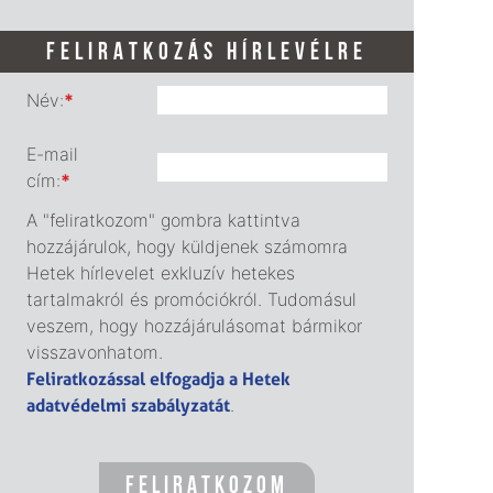
FELIRATKOZÁS HÍRLEVÉLRE
Név:
*
E-mail
cím:
*
A "feliratkozom" gombra kattintva
hozzájárulok, hogy küldjenek számomra
Hetek hírlevelet exkluzív hetekes
tartalmakról és promóciókról. Tudomásul
veszem, hogy hozzájárulásomat bármikor
visszavonhatom.
Feliratkozással elfogadja a Hetek
adatvédelmi szabályzatát
.