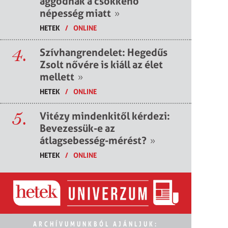
aggódnak a csökkenő
népesség miatt
»
HETEK
/
ONLINE
4.
Szívhangrendelet: Hegedűs
Zsolt nővére is kiáll az élet
mellett
»
HETEK
/
ONLINE
5.
Vitézy mindenkitől kérdezi:
Bevezessük-e az
átlagsebesség-mérést?
»
HETEK
/
ONLINE
ARCHÍVUMUNKBÓL AJÁNLJUK: