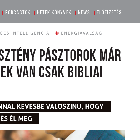
Podcastok
Hetek könyvek
News
Előfizetés
#
GES INTELLIGENCIA
ENERGIAVÁLSÁG
esztény pásztorok már
ek van csak bibliai
NNÁL KEVÉSBÉ VALÓSZÍNŰ, HOGY
 ÉS ÉL MEG