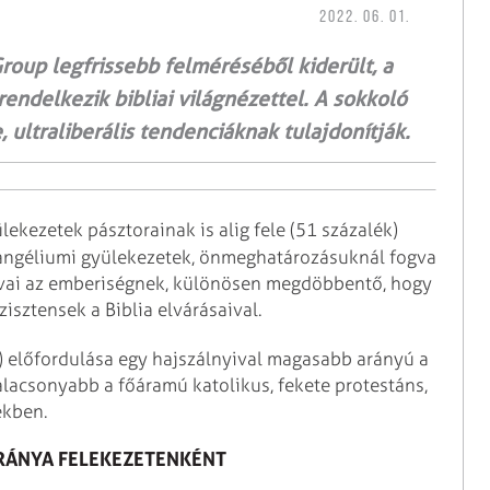
2022. 06. 01.
Group legfrissebb felméréséből kiderült, a
endelkezik bibliai világnézettel. A sokkoló
ultraliberális tendenciáknak tulajdonítják.
ekezetek pásztorainak is alig fele (51 százalék)
evangéliumi gyülekezetek, önmeghatározásuknál fogva
szavai az emberiségnek, különösen megdöbbentő, hogy
isztensek a Biblia elvárásaival.
et) előfordulása egy hajszálnyival magasabb arányú a
alacsonyabb a főáramú katolikus, fekete protestáns,
ekben.
ARÁNYA FELEKEZETENKÉNT