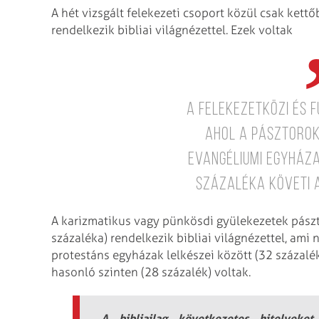
A hét vizsgált felekezeti csoport közül csak kettő
rendelkezik bibliai világnézettel. Ezek voltak
a felekezetközi és 
ahol a pásztorok
evangéliumi egyháza
százaléka követi a
A karizmatikus vagy pünkösdi gyülekezetek pász
százaléka) rendelkezik bibliai világnézettel, am
protestáns egyházak lelkészei között (32 százalé
hasonló szinten (28 százalék) voltak.
A bibliailag következetes hitelveke