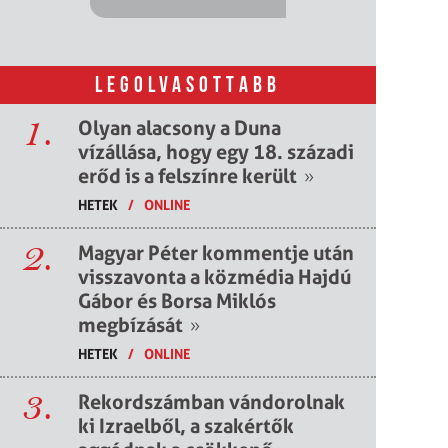
LEGOLVASOTTABB
1.
Olyan alacsony a Duna
vízállása, hogy egy 18. századi
erőd is a felszínre került
»
HETEK
/
ONLINE
2.
Magyar Péter kommentje után
visszavonta a közmédia Hajdú
Gábor és Borsa Miklós
megbízását
»
HETEK
/
ONLINE
3.
Rekordszámban vándorolnak
ki Izraelből, a szakértők