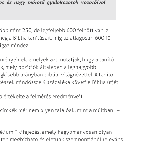
pes és nagy méretű gyülekezetek vezetőivel
bb mint 250, de legfeljebb 600 felnőtt van, a
eg a Biblia tanításait, míg az átlagosan 600 fő
 igaz mindez.
ményeinek, amelyek azt mutatják, hogy a tanító
tők, mely pozíciók általában a legnagyobb
kisebb arányban bibliai világnézettel. A tanító
észek mindössze 4 százaléka követi a Biblia útját.
 értékelte a felmérés eredményeit:
i címkék már nem olyan találóak, mint a múltban” –
géliumi” kifejezés, amely hagyományosan olyan
s Isten megbízható és életünk szempontjából releváns