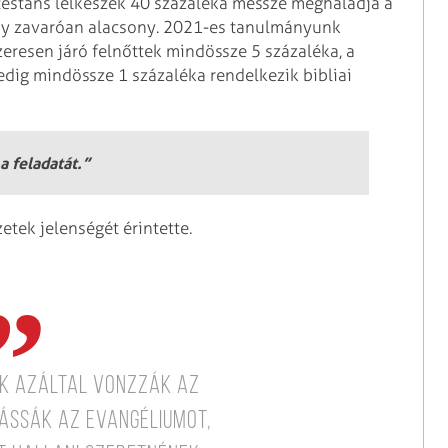
protestáns lelkészek 40 százaléka messze meghaladja a
ány zavaróan alacsony. 2021-es tanulmányunk
zeresen járó felnőttek mindössze 5 százaléka, a
ig mindössze 1 százaléka rendelkezik bibliai
a feladatát.”
ek jelenségét érintette.
k azáltal vonzzák az
ássák az evangéliumot,