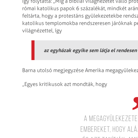
Így folytatta: „Míg a bibliai világnézetet valló 
római katolikus papok 6 százalékát, mindkét ar
feltárta, hogy a protestáns gyülekezetekbe rends
katolikus templomokba rendszeresen járóknak ped
világnézettel, így
az egyházak egyike sem látja el rendesen 
Barna utolsó megjegyzése Amerika megagyülekezet
„Egyes kritikusok azt mondták, hogy
a megagyülekezete
embereket, hogy alá