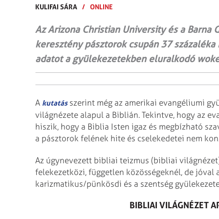
KULIFAI SÁRA
/
ONLINE
Az Arizona Christian University és a Barna 
keresztény pásztorok csupán 37 százaléka r
adatot a gyülekezetekben eluralkodó woke, 
A
szerint még az amerikai evangéliumi gyül
kutatás
világnézete alapul a Biblián. Tekintve, hogy az 
hiszik, hogy a Biblia Isten igaz és megbízható 
a pásztorok felének hite és cselekedetei nem konz
Az úgynevezett bibliai teizmus (bibliai világnéz
felekezetközi, független közösségeknél, de jóval 
karizmatikus/pünkösdi és a szentség gyülekezet
BIBLIAI VILÁGNÉZET 