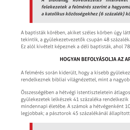
felekezetek a felmérés szerint a hagyom
a katolikus közösségekhez (6 százalék) k
A baptisták körében, akiket széles körben úgy lát
tekintik, a gyülekezetvezetők csupán 48 százaléká
Ez alól kivételt képeznek a déli baptisták, ahol 7
HOGYAN BEFOLYÁSOLJA AZ A
A felmérés során kiderült, hogy a kisebb gyülek
rendelkeznek bibliai világnézettel, mint a nagyo
Összességében a hétvégi istentiszteletein átlag
gyülekezetek lelkészek 41 százaléka rendelkezik bi
mindennapi életébe. A számok a hétvégenként 10
legjobbak; a pásztorok 45 százalékánál állapított