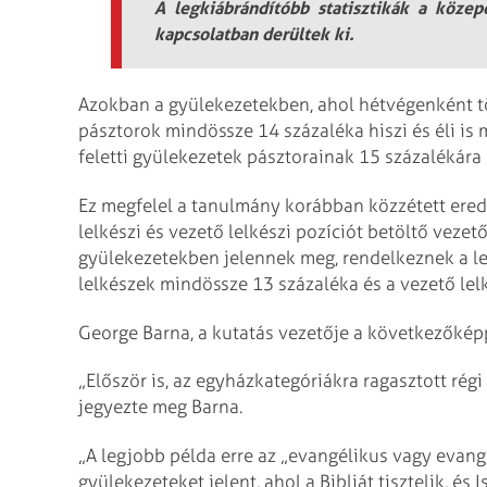
A legkiábrándítóbb statisztikák a köze
kapcsolatban derültek ki.
Azokban a gyülekezetekben, ahol hétvégenként tö
pásztorok mindössze 14 százaléka hiszi és éli is m
feletti gyülekezetek pásztorainak 15 százalékára
Ez megfelel a tanulmány korábban közzétett ered
lelkészi és vezető lelkészi pozíciót betöltő veze
gyülekezetekben jelennek meg, rendelkeznek a leg
lelkészek mindössze 13 százaléka és a vezető lelk
George Barna, a kutatás vezetője a következőképp
„Először is, az egyházkategóriákra ragasztott rég
jegyezte meg Barna.
„A legjobb példa erre az „evangélikus vagy evan
gyülekezeteket jelent, ahol a Bibliát tisztelik, é