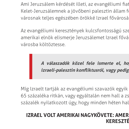
Ami Jeruzsálem kérdését illeti, az evangéliumi fi
Kelet-Jeruzsálemnek a jövőbeni palesztin állam fő
városnak teljes egészében örökké Izrael fővárosá
Az evangéliumi keresztények kulcsfontosságú sze
amerikai elnök elismerje Jeruzsálemet Izrael főv
városba költöztesse.
A válaszadók közel fele ismerte el, h
izraeli-palesztin konfliktusról, vagy pedi
Míg Izraelt tartják az evangéliumi szavazók egyi
65 százaléka ritkán, vagy egyáltalán nem hall a 
százalék nyilatkozott úgy, hogy minden héten hall
IZRAEL VOLT AMERIKAI NAGYKÖVETE: AMER
KERESZT