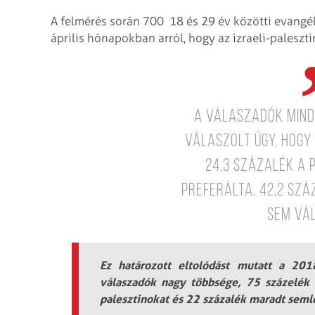
A felmérés során 700 18 és 29 év közötti evangél
április hónapokban arról, hogy az izraeli-paleszt
A válaszadók mind
válaszolt úgy, hogy 
24,3 százalék a 
preferálta, 42,2 szá
sem vá
Ez határozott eltolódást mutatt a 20
válaszadók nagy többsége, 75 százelék vá
palesztinokat és 22 százalék maradt seml