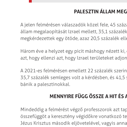
PALESZTIN ÁLLAM ME
A jelen felmérésen válaszadók közel fele, 45 száz
állam megalaopítását Izrael mellett, 35,1 százal
megkérdezettek egy ötöde, azaz 20,5 százalék elle
Három éve a helyzet egy picit máshogy nézett ki
azt, hogy ellenzi azt, hogy Izrael területeket adjo
A 2021-es felmérésen emellett 22 százalék szerint
35,7 százalék semleges volt a kérdésben, és 41,5 
bánik a palesztinokkal.
MENNYIRE FÜGG ÖSSZE A HIT ÉS
Mindeddig a felmérést végző professzorok azt tap
összefüggöt a keresztény végidőkre vonatkozó te
Jézus Krisztus második eljövetelével, vagyis anna