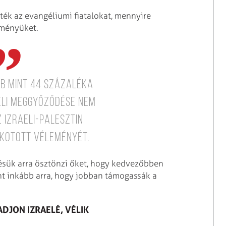
ék az evangéliumi fiatalokat, mennyire
eményüket.
b mint 44 százaléka
éli meggyőződése nem
 izraeli-palesztin
lkotott véleményét.
ésük arra ösztönzi őket, hogy kedvezőbben
int inkább arra, hogy jobban támogassák a
DJON IZRAELÉ, VÉLIK