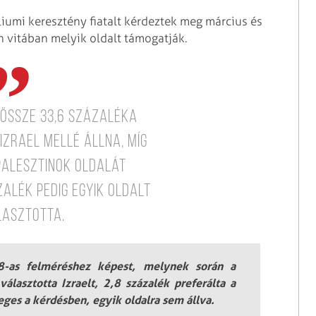
iumi keresztény fiatalt kérdeztek meg március és
in vitában melyik oldalt támogatják.
össze 33,6 százaléka
Izrael mellé állna, míg
palesztinok oldalát
zalék pedig egyik oldalt
lasztotta.
18-as felméréshez képest, melynek során a
lasztotta Izraelt, 2,8 százalék preferálta a
eges a kérdésben, egyik oldalra sem állva.