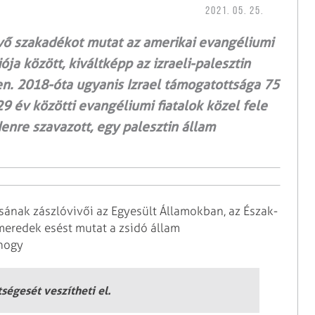
2021. 05. 25.
vő szakadékot mutat az amerikai evangéliumi
ja között, kiváltképp az izraeli-palesztin
ően. 2018-óta ugyanis Izrael támogatottsága 75
29 év közötti evangéliumi fiatalok közel fele
enre szavazott, egy palesztin állam
sának zászlóvivői az Egyesült Államokban, az Észak-
 meredek esést mutat a zsidó állam
 hogy
ségesét veszítheti el.