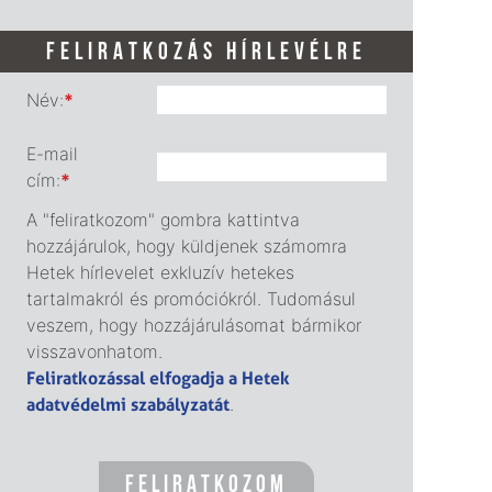
FELIRATKOZÁS HÍRLEVÉLRE
Név:
*
E-mail
cím:
*
A "feliratkozom" gombra kattintva
hozzájárulok, hogy küldjenek számomra
Hetek hírlevelet exkluzív hetekes
tartalmakról és promóciókról. Tudomásul
veszem, hogy hozzájárulásomat bármikor
visszavonhatom.
Feliratkozással elfogadja a Hetek
adatvédelmi szabályzatát
.