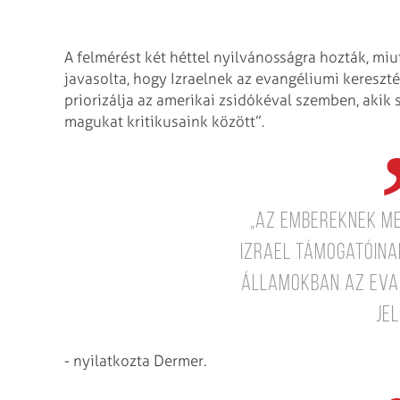
A felmérést két héttel nyilvánosságra hozták, mi
javasolta, hogy Izraelnek az evangéliumi keresz
priorizálja az amerikai zsidókéval szemben, akik 
magukat kritikusaink között”.
„Az embereknek me
Izrael támogatóina
Államokban az eva
jel
- nyilatkozta Dermer.