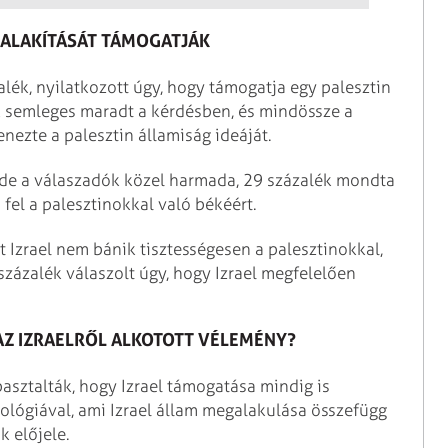
GALAKÍTÁSÁT TÁMOGATJÁK
alék, nyilatkozott úgy, hogy támogatja egy palesztin
ék semleges maradt a kérdésben, és mindössze a
nezte a palesztin államiság ideáját.
, de a válaszadók közel harmada, 29 százalék mondta
n fel a palesztinokkal való békéért.
 Izrael nem bánik tisztességesen a palesztinokkal,
százalék válaszolt úgy, hogy Izrael megfelelően
 AZ IZRAELRŐL ALKOTOTT VÉLEMÉNY?
asztalták, hogy Izrael támogatása mindig is
ológiával, ami Izrael állam megalakulása összefügg
k előjele.