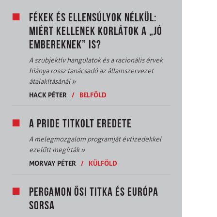
FÉKEK ÉS ELLENSÚLYOK NÉLKÜL:
MIÉRT KELLENEK KORLÁTOK A „JÓ
EMBEREKNEK” IS?
A szubjektív hangulatok és a racionális érvek
hiánya rossz tanácsadó az államszervezet
átalakításánál
»
HACK PÉTER
/
BELFÖLD
A PRIDE TITKOLT EREDETE
A melegmozgalom programját évtizedekkel
ezelőtt megírták
»
MORVAY PÉTER
/
KÜLFÖLD
PERGAMON ŐSI TITKA ÉS EURÓPA
SORSA