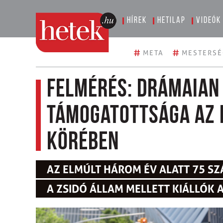
Hírek
Hetilap
Videók
#
#
META
MESTERSÉ
Felmérés: drámaian
támogatottsága az 
körében
AZ ELMÚLT HÁROM ÉV ALATT 75 S
A ZSIDÓ ÁLLAM MELLETT KIÁLLÓK