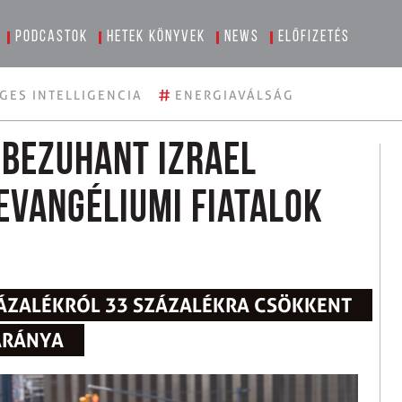
Podcastok
Hetek könyvek
News
Előfizetés
#
GES INTELLIGENCIA
ENERGIAVÁLSÁG
 bezuhant Izrael
evangéliumi fiatalok
ZÁZALÉKRÓL 33 SZÁZALÉKRA CSÖKKENT
 ARÁNYA