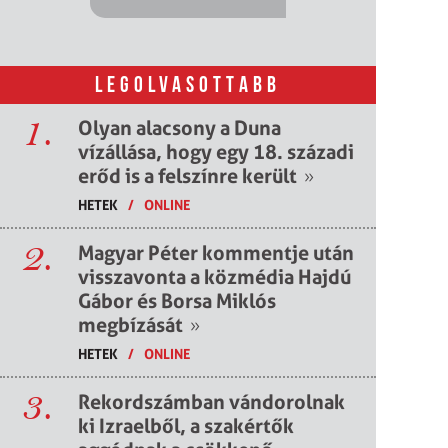
LEGOLVASOTTABB
1.
Olyan alacsony a Duna
vízállása, hogy egy 18. századi
erőd is a felszínre került
»
HETEK
/
ONLINE
2.
Magyar Péter kommentje után
visszavonta a közmédia Hajdú
Gábor és Borsa Miklós
megbízását
»
HETEK
/
ONLINE
3.
Rekordszámban vándorolnak
ki Izraelből, a szakértők