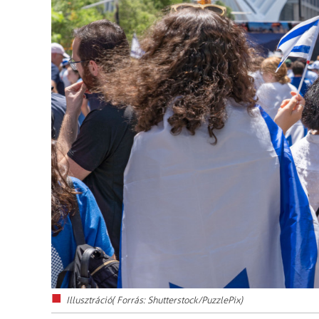
Illusztráció( Forrás: Shutterstock/PuzzlePix)