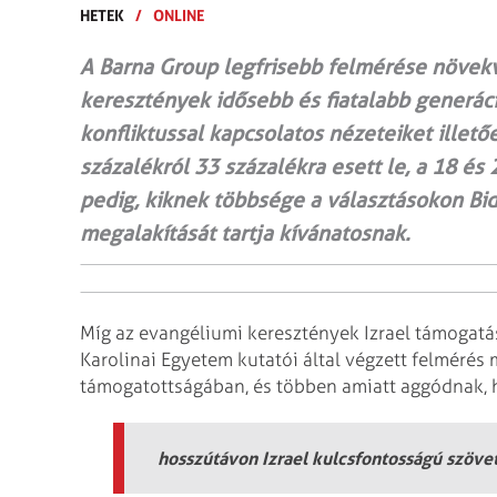
HETEK
/
ONLINE
A Barna Group legfrisebb felmérése növek
keresztények idősebb és fiatalabb generáció
konfliktussal kapcsolatos nézeteiket illet
százalékról 33 százalékra esett le, a 18 és 
pedig, kiknek többsége a választásokon Bid
megalakítását tartja kívánatosnak.
Míg az evangéliumi keresztények Izrael támogatá
Karolinai Egyetem kutatói által végzett felmérés
támogatottságában, és többen amiatt aggódnak,
hosszútávon Izrael kulcsfontosságú szövet