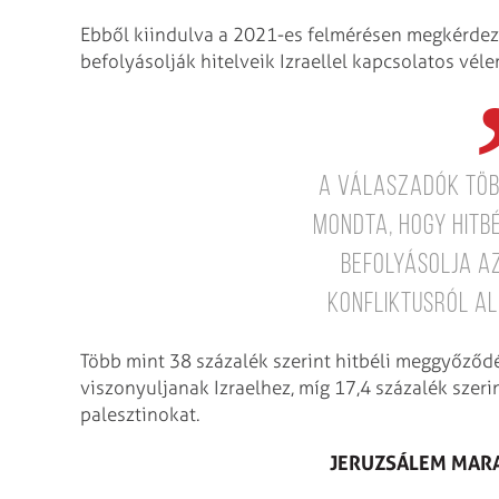
Ebből kiindulva a 2021-es felmérésen megkérdezt
befolyásolják hitelveik Izraellel kapcsolatos vél
A válaszadók töb
mondta, hogy hitb
befolyásolja az
konfliktusról a
Több mint 38 százalék szerint hitbéli meggyőződ
viszonyuljanak Izraelhez, míg 17,4 százalék szer
palesztinokat.
JERUZSÁLEM MARA