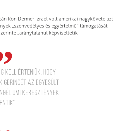
után Ron Dermer Izrael volt amerikai nagykövete azt
tények „szenvedélyes és egyértelmű” támogatását
szerinte „aránytalanul képviseltetik
g kell érteniük, hogy
k gerincét az Egyesült
ngéliumi keresztények
entik”