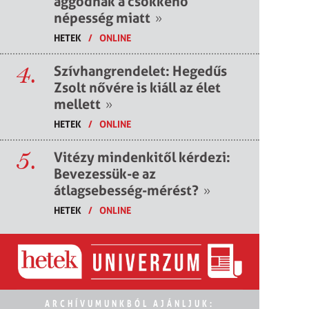
aggódnak a csökkenő
népesség miatt
»
HETEK
/
ONLINE
4.
Szívhangrendelet: Hegedűs
Zsolt nővére is kiáll az élet
mellett
»
HETEK
/
ONLINE
5.
Vitézy mindenkitől kérdezi:
Bevezessük-e az
átlagsebesség-mérést?
»
HETEK
/
ONLINE
ARCHÍVUMUNKBÓL AJÁNLJUK: